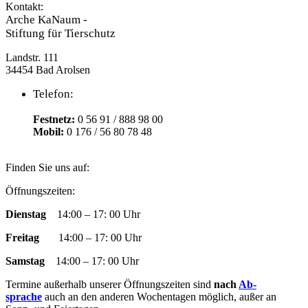
Kontakt:
Arche KaNaum -
Stiftung für Tierschutz
Landstr. 111
34454 Bad Arolsen
Telefon:
Festnetz:
0 56 91 / 888 98 00
Mobil:
0 176 / 56 80 78 48
Finden Sie uns auf:
Facebook
YouTube
RSS
Instagram
E-
Öffnungszeiten:
page
page
page
page
Mail
Dienstag
14:00 – 17: 00 Uhr
opens
opens
opens
opens
page
in
in
in
in
opens
Freitag
14:00 – 17: 00 Uhr
new
new
new
new
in
window
window
window
window
new
Samstag
14:00 – 17: 00 Uhr
window
Termine außer­halb un­ser­er Öff­nungs­zeit­en sind
nach
Ab­
sprache
auch an den an­der­en Woch­en­tag­en mög­lich, außer an