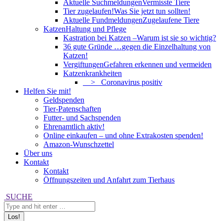
Aktuelle Suchmeldungen
Vermisste Tiere
Tier zugelaufen!
Was Sie jetzt tun sollten!
Aktuelle Fundmeldungen
Zugelaufene Tiere
Katzen
Haltung und Pflege
Kastration bei Katzen –
Warum ist sie so wichtig?
36 gute Gründe …
gegen die Einzelhaltung von
Katzen!
Vergiftungen
Gefahren erkennen und vermeiden
Katzenkrankheiten
> Coronavirus positiv
Helfen Sie mit!
Geldspenden
Tier-Patenschaften
Futter- und Sachspenden
Ehrenamtlich aktiv!
Online einkaufen – und ohne Extrakosten spenden!
Amazon-Wunschzettel
Über uns
Kontakt
Kontakt
Öffnungszeiten und Anfahrt zum Tierhaus
Search:
SUCHE