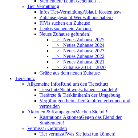
Sternentiere I
Zum Gedenken …
Tier-Vermittlung
Infos Tier-Vermittlung
Ablauf, Kosten usw.
Zuhause gesucht!
Wer will uns haben?
FIVis suchen ein Zuhause
Leukis suchen ein Zuhause
Neues Zuhause gefunden!
> Neues Zuhause 2025
> Neues Zuhause 2024
> Neues Zuhause 2023
> Neues Zuhause 2022
> Neues Zuhause 2021
> Zuhause 2013 – 2020
Grüße aus dem neuen Zuhause
Tierschutz
Allgemeine Infos
Rund um den Tierschutz
Tierschutz
Nicht wegschauen – handeln!
Tierärzte & Tierkliniken
In der Umgebung
Vergiftungen beim Tier
Gefahren erkennen und
vermeiden
Aktionen & Kampagnen
Machen Sie mit!
Kastrations-Aktionen
Gegen das Elend der
Straßentiere!
Vermisst / Gefunden
Tier vermisst!
Was Sie jetzt tun können!