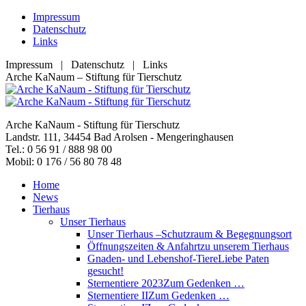
Zum
Impressum
Inhalt
Datenschutz
springen
Links
Impressum | Datenschutz | Links
Facebook
YouTube
RSS
E-
Arche KaNaum – Stiftung für Tierschutz
page
page
page
Mail
opens
opens
opens
page
in
in
in
opens
Arche KaNaum - Stiftung für Tierschutz
new
new
new
in
Landstr. 111, 34454 Bad Arolsen - Mengeringhausen
window
window
window
new
Tel.: 0 56 91 / 888 98 00
window
Mobil: 0 176 / 56 80 78 48
Home
News
Tierhaus
Unser Tierhaus
Unser Tierhaus –
Schutzraum & Begegnungsort
Öffnungszeiten & Anfahrt
zu unserem Tierhaus
Gnaden- und Lebenshof-Tiere
Liebe Paten
gesucht!
Sternentiere 2023
Zum Gedenken …
Sternentiere II
Zum Gedenken …