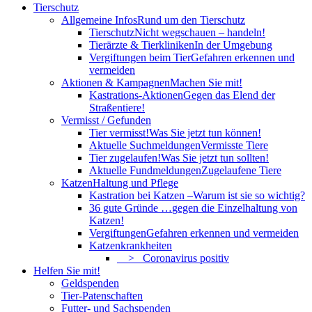
Tierschutz
Allgemeine Infos
Rund um den Tierschutz
Tierschutz
Nicht wegschauen – handeln!
Tierärzte & Tierkliniken
In der Umgebung
Vergiftungen beim Tier
Gefahren erkennen und
vermeiden
Aktionen & Kampagnen
Machen Sie mit!
Kastrations-Aktionen
Gegen das Elend der
Straßentiere!
Vermisst / Gefunden
Tier vermisst!
Was Sie jetzt tun können!
Aktuelle Suchmeldungen
Vermisste Tiere
Tier zugelaufen!
Was Sie jetzt tun sollten!
Aktuelle Fundmeldungen
Zugelaufene Tiere
Katzen
Haltung und Pflege
Kastration bei Katzen –
Warum ist sie so wichtig?
36 gute Gründe …
gegen die Einzelhaltung von
Katzen!
Vergiftungen
Gefahren erkennen und vermeiden
Katzenkrankheiten
> Coronavirus positiv
Helfen Sie mit!
Geldspenden
Tier-Patenschaften
Futter- und Sachspenden