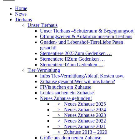
Home
News
Tierhaus
Unser Tierhaus
Unser Tierhaus –
Schutzraum & Begegnungsort
Öffnungszeiten & Anfahrt
zu unserem Tierhaus
Gnaden- und Lebenshof-Tiere
Liebe Paten
gesucht!
Sternentiere 2023
Zum Gedenken …
Sternentiere II
Zum Gedenken …
Sternentiere I
Zum Gedenken …
Tier-Vermittlung
Infos Tier-Vermittlung
Ablauf, Kosten usw.
Zuhause gesucht!
Wer will uns haben?
FIVis suchen ein Zuhause
Leukis suchen ein Zuhause
Neues Zuhause gefunden!
> Neues Zuhause 2025
> Neues Zuhause 2024
> Neues Zuhause 2023
> Neues Zuhause 2022
> Neues Zuhause 2021
> Zuhause 2013 – 2020
Grüße aus dem neuen Zuhause