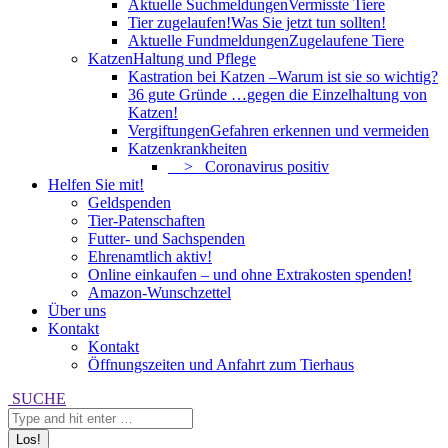
Aktuelle Suchmeldungen
Vermisste Tiere
Tier zugelaufen!
Was Sie jetzt tun sollten!
Aktuelle Fundmeldungen
Zugelaufene Tiere
Katzen
Haltung und Pflege
Kastration bei Katzen –
Warum ist sie so wichtig?
36 gute Gründe …
gegen die Einzelhaltung von
Katzen!
Vergiftungen
Gefahren erkennen und vermeiden
Katzenkrankheiten
> Coronavirus positiv
Helfen Sie mit!
Geldspenden
Tier-Patenschaften
Futter- und Sachspenden
Ehrenamtlich aktiv!
Online einkaufen – und ohne Extrakosten spenden!
Amazon-Wunschzettel
Über uns
Kontakt
Kontakt
Öffnungszeiten und Anfahrt zum Tierhaus
Search:
SUCHE