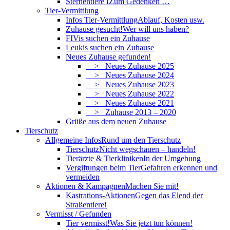
Sternentiere I
Zum Gedenken …
Tier-Vermittlung
Infos Tier-Vermittlung
Ablauf, Kosten usw.
Zuhause gesucht!
Wer will uns haben?
FIVis suchen ein Zuhause
Leukis suchen ein Zuhause
Neues Zuhause gefunden!
> Neues Zuhause 2025
> Neues Zuhause 2024
> Neues Zuhause 2023
> Neues Zuhause 2022
> Neues Zuhause 2021
> Zuhause 2013 – 2020
Grüße aus dem neuen Zuhause
Tierschutz
Allgemeine Infos
Rund um den Tierschutz
Tierschutz
Nicht wegschauen – handeln!
Tierärzte & Tierkliniken
In der Umgebung
Vergiftungen beim Tier
Gefahren erkennen und
vermeiden
Aktionen & Kampagnen
Machen Sie mit!
Kastrations-Aktionen
Gegen das Elend der
Straßentiere!
Vermisst / Gefunden
Tier vermisst!
Was Sie jetzt tun können!