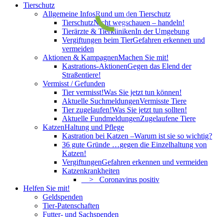
Tierschutz
Allgemeine Infos
Rund um den Tierschutz
Tierschutz
Nicht wegschauen – handeln!
Tierärzte & Tierkliniken
In der Umgebung
Vergiftungen beim Tier
Gefahren erkennen und
vermeiden
Aktionen & Kampagnen
Machen Sie mit!
Kastrations-Aktionen
Gegen das Elend der
Straßentiere!
Vermisst / Gefunden
Tier vermisst!
Was Sie jetzt tun können!
Aktuelle Suchmeldungen
Vermisste Tiere
Tier zugelaufen!
Was Sie jetzt tun sollten!
Aktuelle Fundmeldungen
Zugelaufene Tiere
Katzen
Haltung und Pflege
Kastration bei Katzen –
Warum ist sie so wichtig?
36 gute Gründe …
gegen die Einzelhaltung von
Katzen!
Vergiftungen
Gefahren erkennen und vermeiden
Katzenkrankheiten
> Coronavirus positiv
Helfen Sie mit!
Geldspenden
Tier-Patenschaften
Futter- und Sachspenden