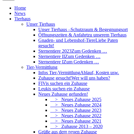
Home
News
Tierhaus
Unser Tierhaus
Unser Tierhaus –
Schutzraum & Begegnungsort
Öffnungszeiten & Anfahrt
zu unserem Tierhaus
Gnaden- und Lebenshof-Tiere
Liebe Paten
gesucht!
Sternentiere 2023
Zum Gedenken …
Sternentiere II
Zum Gedenken …
Sternentiere I
Zum Gedenken …
Tier-Vermittlung
Infos Tier-Vermittlung
Ablauf, Kosten usw.
Zuhause gesucht!
Wer will uns haben?
FIVis suchen ein Zuhause
Leukis suchen ein Zuhause
Neues Zuhause gefunden!
> Neues Zuhause 2025
> Neues Zuhause 2024
> Neues Zuhause 2023
> Neues Zuhause 2022
> Neues Zuhause 2021
> Zuhause 2013 – 2020
Grüße aus dem neuen Zuhause