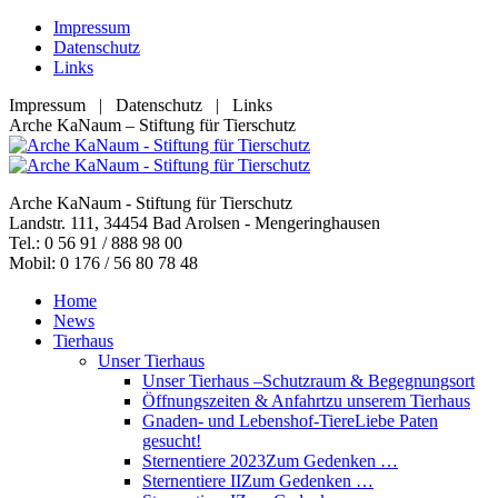
Zum
Impressum
Inhalt
Datenschutz
springen
Links
Impressum | Datenschutz | Links
Facebook
YouTube
RSS
E-
Arche KaNaum – Stiftung für Tierschutz
page
page
page
Mail
opens
opens
opens
page
in
in
in
opens
Arche KaNaum - Stiftung für Tierschutz
new
new
new
in
Landstr. 111, 34454 Bad Arolsen - Mengeringhausen
window
window
window
new
Tel.: 0 56 91 / 888 98 00
window
Mobil: 0 176 / 56 80 78 48
Home
News
Tierhaus
Unser Tierhaus
Unser Tierhaus –
Schutzraum & Begegnungsort
Öffnungszeiten & Anfahrt
zu unserem Tierhaus
Gnaden- und Lebenshof-Tiere
Liebe Paten
gesucht!
Sternentiere 2023
Zum Gedenken …
Sternentiere II
Zum Gedenken …