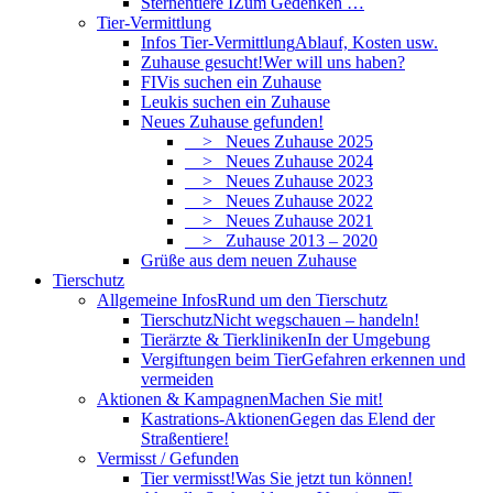
Sternentiere I
Zum Gedenken …
Tier-Vermittlung
Infos Tier-Vermittlung
Ablauf, Kosten usw.
Zuhause gesucht!
Wer will uns haben?
FIVis suchen ein Zuhause
Leukis suchen ein Zuhause
Neues Zuhause gefunden!
> Neues Zuhause 2025
> Neues Zuhause 2024
> Neues Zuhause 2023
> Neues Zuhause 2022
> Neues Zuhause 2021
> Zuhause 2013 – 2020
Grüße aus dem neuen Zuhause
Tierschutz
Allgemeine Infos
Rund um den Tierschutz
Tierschutz
Nicht wegschauen – handeln!
Tierärzte & Tierkliniken
In der Umgebung
Vergiftungen beim Tier
Gefahren erkennen und
vermeiden
Aktionen & Kampagnen
Machen Sie mit!
Kastrations-Aktionen
Gegen das Elend der
Straßentiere!
Vermisst / Gefunden
Tier vermisst!
Was Sie jetzt tun können!