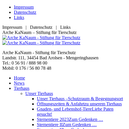
Zum
Impressum
Inhalt
Datenschutz
springen
Links
Impressum | Datenschutz | Links
Facebook
YouTube
RSS
E-
Arche KaNaum – Stiftung für Tierschutz
page
page
page
Mail
opens
opens
opens
page
in
in
in
opens
Arche KaNaum - Stiftung für Tierschutz
new
new
new
in
Landstr. 111, 34454 Bad Arolsen - Mengeringhausen
window
window
window
new
Tel.: 0 56 91 / 888 98 00
window
Mobil: 0 176 / 56 80 78 48
Home
News
Tierhaus
Unser Tierhaus
Unser Tierhaus –
Schutzraum & Begegnungsort
Öffnungszeiten & Anfahrt
zu unserem Tierhaus
Gnaden- und Lebenshof-Tiere
Liebe Paten
gesucht!
Sternentiere 2023
Zum Gedenken …
Sternentiere II
Zum Gedenken …