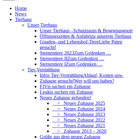
Home
News
Tierhaus
Unser Tierhaus
Unser Tierhaus –
Schutzraum & Begegnungsort
Öffnungszeiten & Anfahrt
zu unserem Tierhaus
Gnaden- und Lebenshof-Tiere
Liebe Paten
gesucht!
Sternentiere 2023
Zum Gedenken …
Sternentiere II
Zum Gedenken …
Sternentiere I
Zum Gedenken …
Tier-Vermittlung
Infos Tier-Vermittlung
Ablauf, Kosten usw.
Zuhause gesucht!
Wer will uns haben?
FIVis suchen ein Zuhause
Leukis suchen ein Zuhause
Neues Zuhause gefunden!
> Neues Zuhause 2025
> Neues Zuhause 2024
> Neues Zuhause 2023
> Neues Zuhause 2022
> Neues Zuhause 2021
> Zuhause 2013 – 2020
Grüße aus dem neuen Zuhause