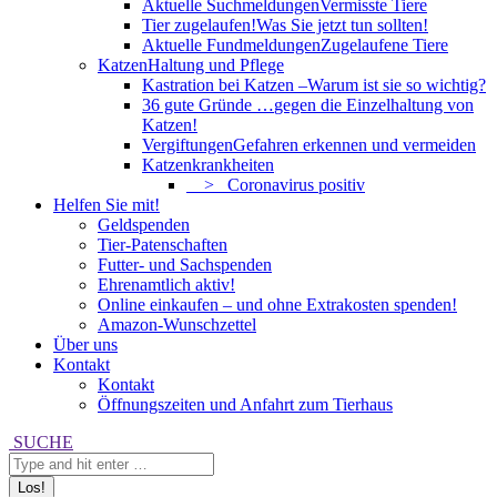
Aktuelle Suchmeldungen
Vermisste Tiere
Tier zugelaufen!
Was Sie jetzt tun sollten!
Aktuelle Fundmeldungen
Zugelaufene Tiere
Katzen
Haltung und Pflege
Kastration bei Katzen –
Warum ist sie so wichtig?
36 gute Gründe …
gegen die Einzelhaltung von
Katzen!
Vergiftungen
Gefahren erkennen und vermeiden
Katzenkrankheiten
> Coronavirus positiv
Helfen Sie mit!
Geldspenden
Tier-Patenschaften
Futter- und Sachspenden
Ehrenamtlich aktiv!
Online einkaufen – und ohne Extrakosten spenden!
Amazon-Wunschzettel
Über uns
Kontakt
Kontakt
Öffnungszeiten und Anfahrt zum Tierhaus
Search:
SUCHE