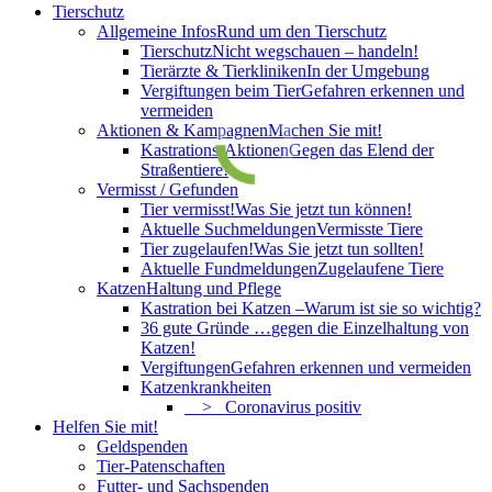
Tierschutz
Allgemeine Infos
Rund um den Tierschutz
Tierschutz
Nicht wegschauen – handeln!
Tierärzte & Tierkliniken
In der Umgebung
Vergiftungen beim Tier
Gefahren erkennen und
vermeiden
Aktionen & Kampagnen
Machen Sie mit!
Kastrations-Aktionen
Gegen das Elend der
Straßentiere!
Vermisst / Gefunden
Tier vermisst!
Was Sie jetzt tun können!
Aktuelle Suchmeldungen
Vermisste Tiere
Tier zugelaufen!
Was Sie jetzt tun sollten!
Aktuelle Fundmeldungen
Zugelaufene Tiere
Katzen
Haltung und Pflege
Kastration bei Katzen –
Warum ist sie so wichtig?
36 gute Gründe …
gegen die Einzelhaltung von
Katzen!
Vergiftungen
Gefahren erkennen und vermeiden
Katzenkrankheiten
> Coronavirus positiv
Helfen Sie mit!
Geldspenden
Tier-Patenschaften
Futter- und Sachspenden