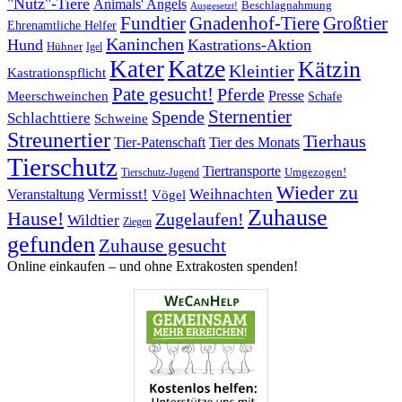
"Nutz"-Tiere
Animals' Angels
Beschlagnahmung
Ausgesetzt!
Fundtier
Gnadenhof-Tiere
Großtier
Ehrenamtliche Helfer
Kaninchen
Hund
Kastrations-Aktion
Hühner
Igel
Katze
Kater
Kätzin
Kleintier
Kastrationspflicht
Pate gesucht!
Pferde
Presse
Meerschweinchen
Schafe
Sternentier
Spende
Schlachttiere
Schweine
Streunertier
Tierhaus
Tier-Patenschaft
Tier des Monats
Tierschutz
Tiertransporte
Umgezogen!
Tierschutz-Jugend
Wieder zu
Vermisst!
Weihnachten
Veranstaltung
Vögel
Zuhause
Hause!
Zugelaufen!
Wildtier
Ziegen
gefunden
Zuhause gesucht
Online einkaufen – ­und ohne Extrakosten spenden!