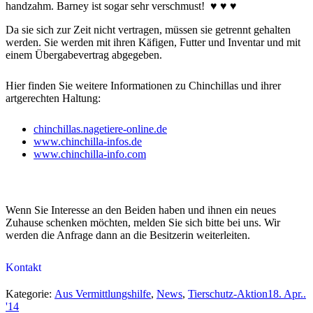
handzahm. Barney ist sogar sehr verschmust! ♥ ♥ ♥
Da sie sich zur Zeit nicht vertragen, müssen sie getrennt gehalten
werden. Sie werden mit ihren Käfigen, Futter und Inventar und mit
einem Übergabevertrag abgegeben.
Hier finden Sie weitere Informationen zu Chinchillas und ihrer
artgerechten Haltung:
chinchillas.nagetiere-onlin
e.de
www.chinchilla-infos.de
www.chinchilla-info.com
Wenn Sie Interesse an den Beiden haben und ihnen ein neues
Zuhause schenken möchten, melden Sie sich bitte bei uns. Wir
werden die Anfrage dann an die Besitzerin weiterleiten.
Kontakt
Kategorie:
Aus Vermittlungshilfe
,
News
,
Tierschutz-Aktion
18. Apr..
'14