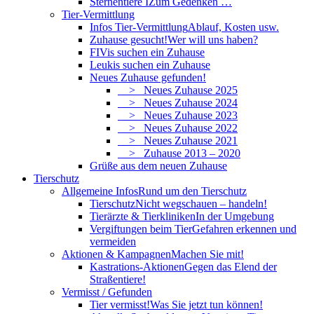
Sternentiere I
Zum Gedenken …
Tier-Vermittlung
Infos Tier-Vermittlung
Ablauf, Kosten usw.
Zuhause gesucht!
Wer will uns haben?
FIVis suchen ein Zuhause
Leukis suchen ein Zuhause
Neues Zuhause gefunden!
> Neues Zuhause 2025
> Neues Zuhause 2024
> Neues Zuhause 2023
> Neues Zuhause 2022
> Neues Zuhause 2021
> Zuhause 2013 – 2020
Grüße aus dem neuen Zuhause
Tierschutz
Allgemeine Infos
Rund um den Tierschutz
Tierschutz
Nicht wegschauen – handeln!
Tierärzte & Tierkliniken
In der Umgebung
Vergiftungen beim Tier
Gefahren erkennen und
vermeiden
Aktionen & Kampagnen
Machen Sie mit!
Kastrations-Aktionen
Gegen das Elend der
Straßentiere!
Vermisst / Gefunden
Tier vermisst!
Was Sie jetzt tun können!