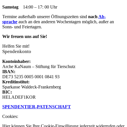
window
window
window
window
new
Samstag
14:00 – 17: 00 Uhr
window
Termine außer­halb un­ser­er Öff­nungs­zeit­en sind
nach
Ab­
sprache
auch an den an­der­en Woch­en­tag­en mög­lich, außer an
Sonn- und Fei­­er­­tag­en.
Wir freuen uns auf Sie!
Helfen Sie mit!
Spendenkonto
Kontoinhaber:
Arche KaNaum – Stiftung für Tierschutz
IBAN:
DE73 5235 0005 0001 0841 93
Kreditinstitut:
Sparkasse Waldeck-Frankenberg
BIC:
HELADEF1KOR
SPENDEN
TIER-PATENSCHAFT
Cookies:
Hier können Sie Ihre Cookie-Einwilligung jederzeit widerrufen oder