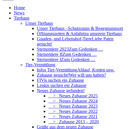
Home
News
Tierhaus
Unser Tierhaus
Unser Tierhaus –
Schutzraum & Begegnungsort
Öffnungszeiten & Anfahrt
zu unserem Tierhaus
Gnaden- und Lebenshof-Tiere
Liebe Paten
gesucht!
Sternentiere 2023
Zum Gedenken …
Sternentiere II
Zum Gedenken …
Sternentiere I
Zum Gedenken …
Tier-Vermittlung
Infos Tier-Vermittlung
Ablauf, Kosten usw.
Zuhause gesucht!
Wer will uns haben?
FIVis suchen ein Zuhause
Leukis suchen ein Zuhause
Neues Zuhause gefunden!
> Neues Zuhause 2025
> Neues Zuhause 2024
> Neues Zuhause 2023
> Neues Zuhause 2022
> Neues Zuhause 2021
> Zuhause 2013 – 2020
Grüße aus dem neuen Zuhause