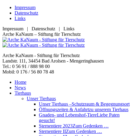
Zum
Impressum
Inhalt
Datenschutz
springen
Links
Impressum | Datenschutz | Links
Facebook
YouTube
RSS
E-
Arche KaNaum – Stiftung für Tierschutz
page
page
page
Mail
opens
opens
opens
page
in
in
in
opens
Arche KaNaum - Stiftung für Tierschutz
new
new
new
in
Landstr. 111, 34454 Bad Arolsen - Mengeringhausen
window
window
window
new
Tel.: 0 56 91 / 888 98 00
window
Mobil: 0 176 / 56 80 78 48
Home
News
Tierhaus
Unser Tierhaus
Unser Tierhaus –
Schutzraum & Begegnungsort
Öffnungszeiten & Anfahrt
zu unserem Tierhaus
Gnaden- und Lebenshof-Tiere
Liebe Paten
gesucht!
Sternentiere 2023
Zum Gedenken …
Sternentiere II
Zum Gedenken …