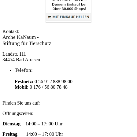
Kontakt:
Arche KaNaum -
Stiftung für Tierschutz
Landstr. 111
34454 Bad Arolsen
Telefon:
Festnetz:
0 56 91 / 888 98 00
Mobil:
0 176 / 56 80 78 48
Finden Sie uns auf:
Facebook
YouTube
RSS
Instagram
E-
Öffnungszeiten:
page
page
page
page
Mail
Dienstag
14:00 – 17: 00 Uhr
opens
opens
opens
opens
page
in
in
in
in
opens
Freitag
14:00 – 17: 00 Uhr
new
new
new
new
in