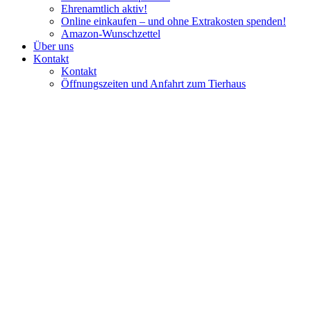
Ehrenamtlich aktiv!
Online einkaufen – und ohne Extrakosten spenden!
Amazon-Wunschzettel
Über uns
Kontakt
Kontakt
Öffnungszeiten und Anfahrt zum Tierhaus
Chinchillas Barney und Snoopy
suchen ein neues Zuhause!
Vermittlungshilfe für Privat