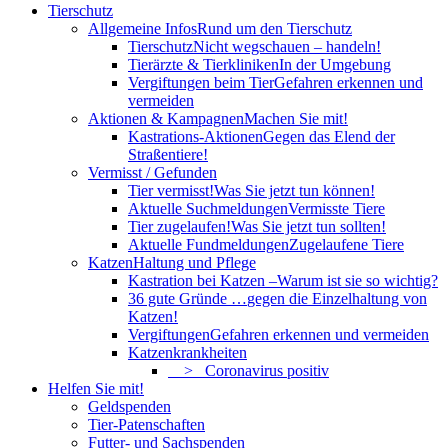
Tierschutz
Allgemeine Infos
Rund um den Tierschutz
Tierschutz
Nicht wegschauen – handeln!
Tierärzte & Tierkliniken
In der Umgebung
Vergiftungen beim Tier
Gefahren erkennen und
vermeiden
Aktionen & Kampagnen
Machen Sie mit!
Kastrations-Aktionen
Gegen das Elend der
Straßentiere!
Vermisst / Gefunden
Tier vermisst!
Was Sie jetzt tun können!
Aktuelle Suchmeldungen
Vermisste Tiere
Tier zugelaufen!
Was Sie jetzt tun sollten!
Aktuelle Fundmeldungen
Zugelaufene Tiere
Katzen
Haltung und Pflege
Kastration bei Katzen –
Warum ist sie so wichtig?
36 gute Gründe …
gegen die Einzelhaltung von
Katzen!
Vergiftungen
Gefahren erkennen und vermeiden
Katzenkrankheiten
> Coronavirus positiv
Helfen Sie mit!
Geldspenden
Tier-Patenschaften
Futter- und Sachspenden