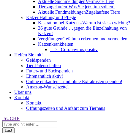
Aktuelle Suchmeldungen
Vermisste Tiere
Tier zugelaufen!
Was Sie jetzt tun sollten!
Aktuelle Fundmeldungen
Zugelaufene Tiere
Katzen
Haltung und Pflege
Kastration bei Katzen –
Warum ist sie so wichtig?
36 gute Gründe …
gegen die Einzelhaltung von
Katzen!
Vergiftungen
Gefahren erkennen und vermeiden
Katzenkrankheiten
> Coronavirus positiv
Helfen Sie mit!
Geldspenden
Tier-Patenschaften
Futter- und Sachspenden
Ehrenamtlich aktiv!
Online einkaufen – und ohne Extrakosten spenden!
Amazon-Wunschzettel
Über uns
Kontakt
Kontakt
Öffnungszeiten und Anfahrt zum Tierhaus
Search:
SUCHE