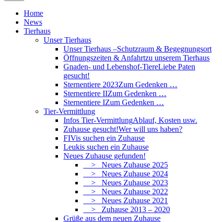
Home
News
Tierhaus
Unser Tierhaus
Unser Tierhaus –
Schutzraum & Begegnungsort
Öffnungszeiten & Anfahrt
zu unserem Tierhaus
Gnaden- und Lebenshof-Tiere
Liebe Paten
gesucht!
Sternentiere 2023
Zum Gedenken …
Sternentiere II
Zum Gedenken …
Sternentiere I
Zum Gedenken …
Tier-Vermittlung
Infos Tier-Vermittlung
Ablauf, Kosten usw.
Zuhause gesucht!
Wer will uns haben?
FIVis suchen ein Zuhause
Leukis suchen ein Zuhause
Neues Zuhause gefunden!
> Neues Zuhause 2025
> Neues Zuhause 2024
> Neues Zuhause 2023
> Neues Zuhause 2022
> Neues Zuhause 2021
> Zuhause 2013 – 2020
Grüße aus dem neuen Zuhause