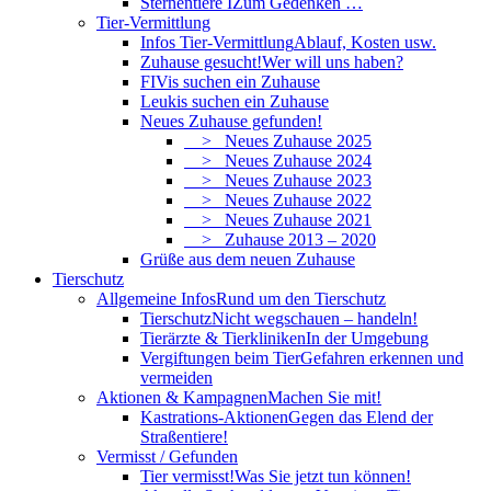
Sternentiere I
Zum Gedenken …
Tier-Vermittlung
Infos Tier-Vermittlung
Ablauf, Kosten usw.
Zuhause gesucht!
Wer will uns haben?
FIVis suchen ein Zuhause
Leukis suchen ein Zuhause
Neues Zuhause gefunden!
> Neues Zuhause 2025
> Neues Zuhause 2024
> Neues Zuhause 2023
> Neues Zuhause 2022
> Neues Zuhause 2021
> Zuhause 2013 – 2020
Grüße aus dem neuen Zuhause
Tierschutz
Allgemeine Infos
Rund um den Tierschutz
Tierschutz
Nicht wegschauen – handeln!
Tierärzte & Tierkliniken
In der Umgebung
Vergiftungen beim Tier
Gefahren erkennen und
vermeiden
Aktionen & Kampagnen
Machen Sie mit!
Kastrations-Aktionen
Gegen das Elend der
Straßentiere!
Vermisst / Gefunden
Tier vermisst!
Was Sie jetzt tun können!