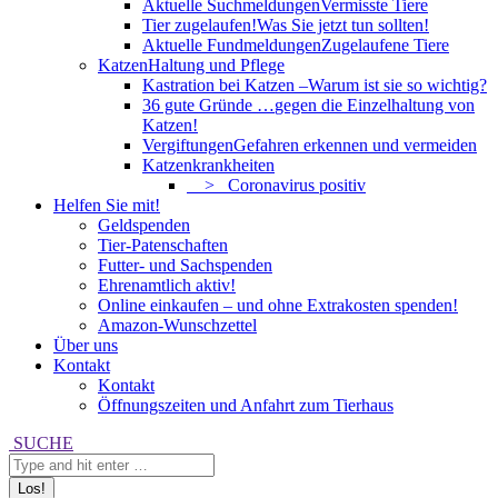
Aktuelle Suchmeldungen
Vermisste Tiere
Tier zugelaufen!
Was Sie jetzt tun sollten!
Aktuelle Fundmeldungen
Zugelaufene Tiere
Katzen
Haltung und Pflege
Kastration bei Katzen –
Warum ist sie so wichtig?
36 gute Gründe …
gegen die Einzelhaltung von
Katzen!
Vergiftungen
Gefahren erkennen und vermeiden
Katzenkrankheiten
> Coronavirus positiv
Helfen Sie mit!
Geldspenden
Tier-Patenschaften
Futter- und Sachspenden
Ehrenamtlich aktiv!
Online einkaufen – und ohne Extrakosten spenden!
Amazon-Wunschzettel
Über uns
Kontakt
Kontakt
Öffnungszeiten und Anfahrt zum Tierhaus
Search:
SUCHE