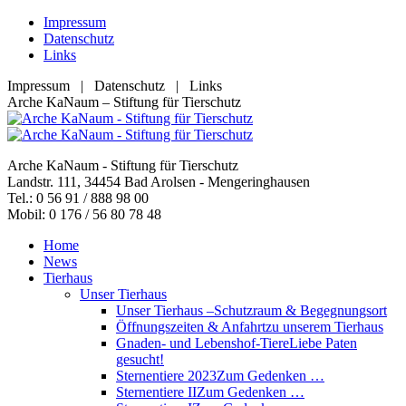
Zum
Impressum
Inhalt
Datenschutz
springen
Links
Impressum | Datenschutz | Links
Facebook
YouTube
RSS
E-
Arche KaNaum – Stiftung für Tierschutz
page
page
page
Mail
opens
opens
opens
page
in
in
in
opens
Arche KaNaum - Stiftung für Tierschutz
new
new
new
in
Landstr. 111, 34454 Bad Arolsen - Mengeringhausen
window
window
window
new
Tel.: 0 56 91 / 888 98 00
window
Mobil: 0 176 / 56 80 78 48
Home
News
Tierhaus
Unser Tierhaus
Unser Tierhaus –
Schutzraum & Begegnungsort
Öffnungszeiten & Anfahrt
zu unserem Tierhaus
Gnaden- und Lebenshof-Tiere
Liebe Paten
gesucht!
Sternentiere 2023
Zum Gedenken …
Sternentiere II
Zum Gedenken …