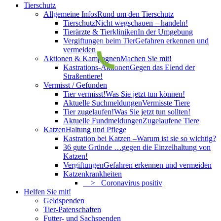
Tierschutz
Allgemeine Infos
Rund um den Tierschutz
Tierschutz
Nicht wegschauen – handeln!
Tierärzte & Tierkliniken
In der Umgebung
Vergiftungen beim Tier
Gefahren erkennen und
vermeiden
Aktionen & Kampagnen
Machen Sie mit!
Kastrations-Aktionen
Gegen das Elend der
Straßentiere!
Vermisst / Gefunden
Tier vermisst!
Was Sie jetzt tun können!
Aktuelle Suchmeldungen
Vermisste Tiere
Tier zugelaufen!
Was Sie jetzt tun sollten!
Aktuelle Fundmeldungen
Zugelaufene Tiere
Katzen
Haltung und Pflege
Kastration bei Katzen –
Warum ist sie so wichtig?
36 gute Gründe …
gegen die Einzelhaltung von
Katzen!
Vergiftungen
Gefahren erkennen und vermeiden
Katzenkrankheiten
> Coronavirus positiv
Helfen Sie mit!
Geldspenden
Tier-Patenschaften
Futter- und Sachspenden