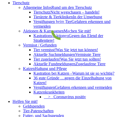
Tierschutz
Allgemeine Infos
Rund um den Tierschutz
Tierschutz
Nicht wegschauen – handeln!
Tierärzte & Tierkliniken
In der Umgebung
Vergiftungen beim Tier
Gefahren erkennen und
vermeiden
Aktionen & Kampagnen
Machen Sie mit!
Kastrations-Aktionen
Gegen das Elend der
Straßentiere!
Vermisst / Gefunden
Tier vermisst!
Was Sie jetzt tun können!
Aktuelle Suchmeldungen
Vermisste Tiere
Tier zugelaufen!
Was Sie jetzt tun sollten!
Aktuelle Fundmeldungen
Zugelaufene Tiere
Katzen
Haltung und Pflege
Kastration bei Katzen –
Warum ist sie so wichtig?
36 gute Gründe …
gegen die Einzelhaltung von
Katzen!
Vergiftungen
Gefahren erkennen und vermeiden
Katzenkrankheiten
> Coronavirus positiv
Helfen Sie mit!
Geldspenden
Tier-Patenschaften
Futter- und Sachspenden