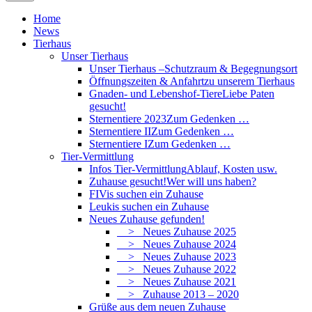
Home
News
Tierhaus
Unser Tierhaus
Unser Tierhaus –
Schutzraum & Begegnungsort
Öffnungszeiten & Anfahrt
zu unserem Tierhaus
Gnaden- und Lebenshof-Tiere
Liebe Paten
gesucht!
Sternentiere 2023
Zum Gedenken …
Sternentiere II
Zum Gedenken …
Sternentiere I
Zum Gedenken …
Tier-Vermittlung
Infos Tier-Vermittlung
Ablauf, Kosten usw.
Zuhause gesucht!
Wer will uns haben?
FIVis suchen ein Zuhause
Leukis suchen ein Zuhause
Neues Zuhause gefunden!
> Neues Zuhause 2025
> Neues Zuhause 2024
> Neues Zuhause 2023
> Neues Zuhause 2022
> Neues Zuhause 2021
> Zuhause 2013 – 2020
Grüße aus dem neuen Zuhause