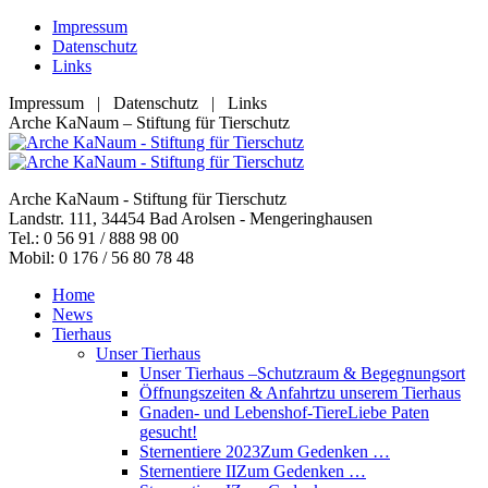
Zum
Impressum
Inhalt
Datenschutz
springen
Links
Impressum | Datenschutz | Links
Facebook
YouTube
RSS
E-
Arche KaNaum – Stiftung für Tierschutz
page
page
page
Mail
opens
opens
opens
page
in
in
in
opens
Arche KaNaum - Stiftung für Tierschutz
new
new
new
in
Landstr. 111, 34454 Bad Arolsen - Mengeringhausen
window
window
window
new
Tel.: 0 56 91 / 888 98 00
window
Mobil: 0 176 / 56 80 78 48
Home
News
Tierhaus
Unser Tierhaus
Unser Tierhaus –
Schutzraum & Begegnungsort
Öffnungszeiten & Anfahrt
zu unserem Tierhaus
Gnaden- und Lebenshof-Tiere
Liebe Paten
gesucht!
Sternentiere 2023
Zum Gedenken …
Sternentiere II
Zum Gedenken …