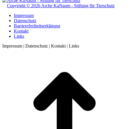
Copyright © 2026 Arche KaNaum - Stiftung für Tierschutz
Impressum
Datenschutz
Barrierefreiheitserklärung
Kontakt
Links
Impressum | Datenschutz | Kontakt | Links
t
T