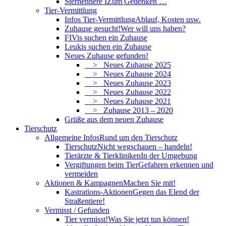
Sternentiere I
Zum Gedenken …
Tier-Vermittlung
Infos Tier-Vermittlung
Ablauf, Kosten usw.
Zuhause gesucht!
Wer will uns haben?
FIVis suchen ein Zuhause
Leukis suchen ein Zuhause
Neues Zuhause gefunden!
> Neues Zuhause 2025
> Neues Zuhause 2024
> Neues Zuhause 2023
> Neues Zuhause 2022
> Neues Zuhause 2021
> Zuhause 2013 – 2020
Grüße aus dem neuen Zuhause
Tierschutz
Allgemeine Infos
Rund um den Tierschutz
Tierschutz
Nicht wegschauen – handeln!
Tierärzte & Tierkliniken
In der Umgebung
Vergiftungen beim Tier
Gefahren erkennen und
vermeiden
Aktionen & Kampagnen
Machen Sie mit!
Kastrations-Aktionen
Gegen das Elend der
Straßentiere!
Vermisst / Gefunden
Tier vermisst!
Was Sie jetzt tun können!