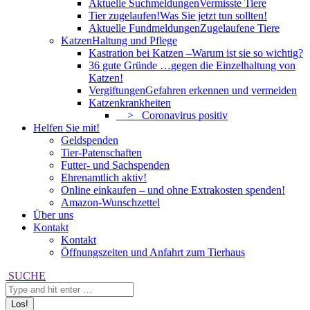
Aktuelle Suchmeldungen
Vermisste Tiere
Tier zugelaufen!
Was Sie jetzt tun sollten!
Aktuelle Fundmeldungen
Zugelaufene Tiere
Katzen
Haltung und Pflege
Kastration bei Katzen –
Warum ist sie so wichtig?
36 gute Gründe …
gegen die Einzelhaltung von
Katzen!
Vergiftungen
Gefahren erkennen und vermeiden
Katzenkrankheiten
> Coronavirus positiv
Helfen Sie mit!
Geldspenden
Tier-Patenschaften
Futter- und Sachspenden
Ehrenamtlich aktiv!
Online einkaufen – und ohne Extrakosten spenden!
Amazon-Wunschzettel
Über uns
Kontakt
Kontakt
Öffnungszeiten und Anfahrt zum Tierhaus
Search:
SUCHE