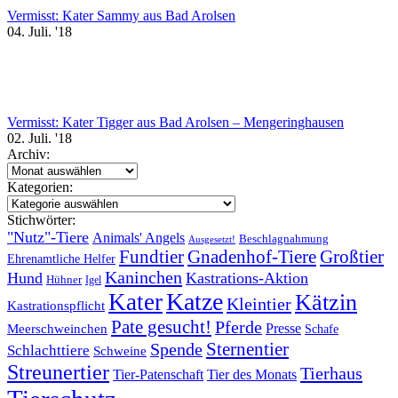
Vermisst: Kater Sammy aus Bad Arolsen
04. Juli. '18
Vermisst: Kater Tigger aus Bad Arolsen – Mengeringhausen
02. Juli. '18
Archiv:
Archiv:
Kategorien:
Kategorien:
Stichwörter:
"Nutz"-Tiere
Animals' Angels
Beschlagnahmung
Ausgesetzt!
Fundtier
Gnadenhof-Tiere
Großtier
Ehrenamtliche Helfer
Kaninchen
Hund
Kastrations-Aktion
Hühner
Igel
Katze
Kater
Kätzin
Kleintier
Kastrationspflicht
Pate gesucht!
Pferde
Presse
Meerschweinchen
Schafe
Sternentier
Spende
Schlachttiere
Schweine
Streunertier
Tierhaus
Tier-Patenschaft
Tier des Monats