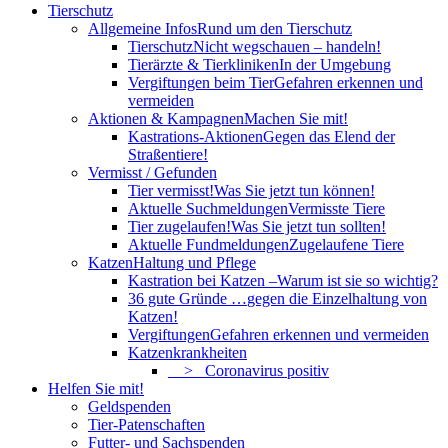
Tierschutz
Allgemeine Infos
Rund um den Tierschutz
Tierschutz
Nicht wegschauen – handeln!
Tierärzte & Tierkliniken
In der Umgebung
Vergiftungen beim Tier
Gefahren erkennen und
vermeiden
Aktionen & Kampagnen
Machen Sie mit!
Kastrations-Aktionen
Gegen das Elend der
Straßentiere!
Vermisst / Gefunden
Tier vermisst!
Was Sie jetzt tun können!
Aktuelle Suchmeldungen
Vermisste Tiere
Tier zugelaufen!
Was Sie jetzt tun sollten!
Aktuelle Fundmeldungen
Zugelaufene Tiere
Katzen
Haltung und Pflege
Kastration bei Katzen –
Warum ist sie so wichtig?
36 gute Gründe …
gegen die Einzelhaltung von
Katzen!
Vergiftungen
Gefahren erkennen und vermeiden
Katzenkrankheiten
> Coronavirus positiv
Helfen Sie mit!
Geldspenden
Tier-Patenschaften
Futter- und Sachspenden