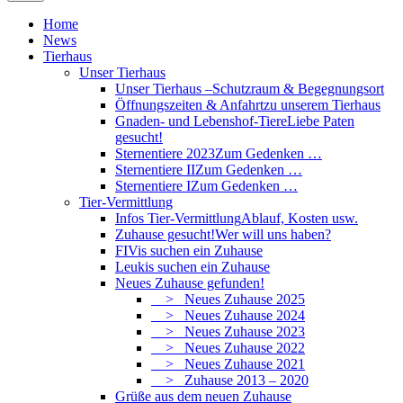
Home
News
Tierhaus
Unser Tierhaus
Unser Tierhaus –
Schutzraum & Begegnungsort
Öffnungszeiten & Anfahrt
zu unserem Tierhaus
Gnaden- und Lebenshof-Tiere
Liebe Paten
gesucht!
Sternentiere 2023
Zum Gedenken …
Sternentiere II
Zum Gedenken …
Sternentiere I
Zum Gedenken …
Tier-Vermittlung
Infos Tier-Vermittlung
Ablauf, Kosten usw.
Zuhause gesucht!
Wer will uns haben?
FIVis suchen ein Zuhause
Leukis suchen ein Zuhause
Neues Zuhause gefunden!
> Neues Zuhause 2025
> Neues Zuhause 2024
> Neues Zuhause 2023
> Neues Zuhause 2022
> Neues Zuhause 2021
> Zuhause 2013 – 2020
Grüße aus dem neuen Zuhause