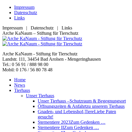
Zum
Impressum
Inhalt
Datenschutz
springen
Links
Impressum | Datenschutz | Links
Facebook
YouTube
RSS
E-
Arche KaNaum – Stiftung für Tierschutz
page
page
page
Mail
opens
opens
opens
page
in
in
in
opens
Arche KaNaum - Stiftung für Tierschutz
new
new
new
in
Landstr. 111, 34454 Bad Arolsen - Mengeringhausen
window
window
window
new
Tel.: 0 56 91 / 888 98 00
window
Mobil: 0 176 / 56 80 78 48
Home
News
Tierhaus
Unser Tierhaus
Unser Tierhaus –
Schutzraum & Begegnungsort
Öffnungszeiten & Anfahrt
zu unserem Tierhaus
Gnaden- und Lebenshof-Tiere
Liebe Paten
gesucht!
Sternentiere 2023
Zum Gedenken …
Sternentiere II
Zum Gedenken …