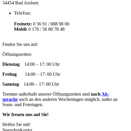
34454 Bad Arolsen
Telefon:
Festnetz:
0 56 91 / 888 98 00
Mobil:
0 176 / 56 80 78 48
Finden Sie uns auf:
Facebook
YouTube
RSS
Instagram
E-
Öffnungszeiten:
page
page
page
page
Mail
Dienstag
14:00 – 17: 00 Uhr
opens
opens
opens
opens
page
in
in
in
in
opens
Freitag
14:00 – 17: 00 Uhr
new
new
new
new
in
window
window
window
window
new
Samstag
14:00 – 17: 00 Uhr
window
Termine außer­halb un­ser­er Öff­nungs­zeit­en sind
nach
Ab­
sprache
auch an den an­der­en Woch­en­tag­en mög­lich, außer an
Sonn- und Fei­­er­­tag­en.
Wir freuen uns auf Sie!
Helfen Sie mit!
Spendenkonto