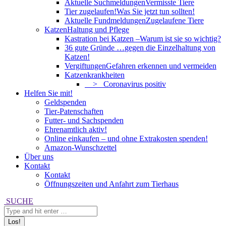
Aktuelle Suchmeldungen
Vermisste Tiere
Tier zugelaufen!
Was Sie jetzt tun sollten!
Aktuelle Fundmeldungen
Zugelaufene Tiere
Katzen
Haltung und Pflege
Kastration bei Katzen –
Warum ist sie so wichtig?
36 gute Gründe …
gegen die Einzelhaltung von
Katzen!
Vergiftungen
Gefahren erkennen und vermeiden
Katzenkrankheiten
> Coronavirus positiv
Helfen Sie mit!
Geldspenden
Tier-Patenschaften
Futter- und Sachspenden
Ehrenamtlich aktiv!
Online einkaufen – und ohne Extrakosten spenden!
Amazon-Wunschzettel
Über uns
Kontakt
Kontakt
Öffnungszeiten und Anfahrt zum Tierhaus
Search:
SUCHE