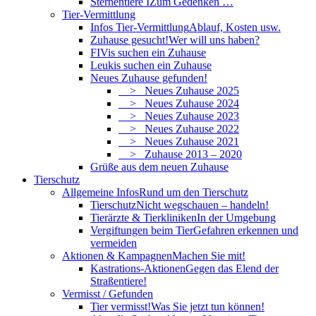
Sternentiere I
Zum Gedenken …
Tier-Vermittlung
Infos Tier-Vermittlung
Ablauf, Kosten usw.
Zuhause gesucht!
Wer will uns haben?
FIVis suchen ein Zuhause
Leukis suchen ein Zuhause
Neues Zuhause gefunden!
> Neues Zuhause 2025
> Neues Zuhause 2024
> Neues Zuhause 2023
> Neues Zuhause 2022
> Neues Zuhause 2021
> Zuhause 2013 – 2020
Grüße aus dem neuen Zuhause
Tierschutz
Allgemeine Infos
Rund um den Tierschutz
Tierschutz
Nicht wegschauen – handeln!
Tierärzte & Tierkliniken
In der Umgebung
Vergiftungen beim Tier
Gefahren erkennen und
vermeiden
Aktionen & Kampagnen
Machen Sie mit!
Kastrations-Aktionen
Gegen das Elend der
Straßentiere!
Vermisst / Gefunden
Tier vermisst!
Was Sie jetzt tun können!