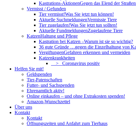
Kastrations-Aktionen
Gegen das Elend der Straßent
Vermisst / Gefunden
Tier vermisst!
Was Sie jetzt tun können!
Aktuelle Suchmeldungen
Vermisste Tiere
Tier zugelaufen!
Was Sie jetzt tun sollten!
Aktuelle Fundmeldungen
Zugelaufene Tiere
Katzen
Haltung und Pflege
Kastration bei Katzen –
Warum ist sie so wichtig?
36 gute Gründe …
gegen die Einzelhaltung von Ka
Vergiftungen
Gefahren erkennen und vermeiden
Katzenkrankheiten
> Coronavirus positiv
Helfen Sie mit!
Geldspenden
Tier-Patenschaften
Futter- und Sachspenden
Ehrenamtlich aktiv!
Online einkaufen – und ohne Extrakosten spenden!
Amazon-Wunschzettel
Über uns
Kontakt
Kontakt
Öffnungszeiten und Anfahrt zum Tierhaus