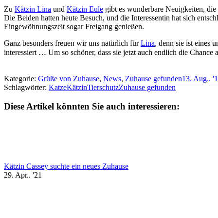
Zu
Kätzin Lina
und
Kätzin Eule
gibt es wunderbare Neuigkeiten, die
Die Beiden hatten heute Besuch, und die Interessentin hat sich ents
Eingewöhnungszeit sogar Freigang genießen.
Ganz besonders freuen wir uns natürlich für
Lina
, denn sie ist eine
interessiert … Um so schöner, dass sie jetzt auch endlich die Chanc
Kategorie:
Grüße von Zuhause
,
News
,
Zuhause gefunden
13. Aug.. '
Schlagwörter:
Katze
Kätzin
Tierschutz
Zuhause gefunden
Diese Artikel könnten Sie auch interessieren:
Kätzin Cassey suchte ein neues Zuhause
29. Apr.. '21