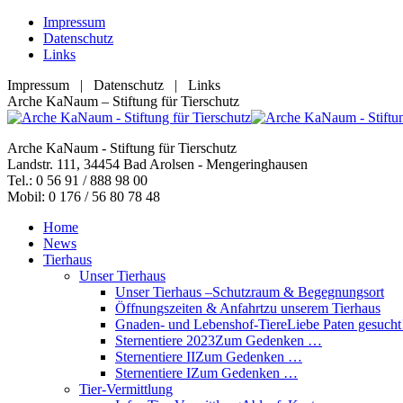
Zum
Impressum
Inhalt
Datenschutz
springen
Links
Impressum | Datenschutz | Links
Facebook
YouTube
RSS
E-
Arche KaNaum – Stiftung für Tierschutz
page
page
page
Mail
opens
opens
opens
page
Arche KaNaum - Stiftung für Tierschutz
in
in
in
opens
Landstr. 111, 34454 Bad Arolsen - Mengeringhausen
new
new
new
in
Tel.: 0 56 91 / 888 98 00
window
window
window
new
Mobil: 0 176 / 56 80 78 48
window
Home
News
Tierhaus
Unser Tierhaus
Unser Tierhaus –
Schutzraum & Begegnungsort
Öffnungszeiten & Anfahrt
zu unserem Tierhaus
Gnaden- und Lebenshof-Tiere
Liebe Paten gesucht
Sternentiere 2023
Zum Gedenken …
Sternentiere II
Zum Gedenken …
Sternentiere I
Zum Gedenken …
Tier-Vermittlung