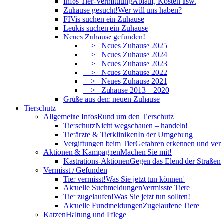
Infos Tier-Vermittlung
Ablauf, Kosten usw.
Zuhause gesucht!
Wer will uns haben?
FIVis suchen ein Zuhause
Leukis suchen ein Zuhause
Neues Zuhause gefunden!
> Neues Zuhause 2025
> Neues Zuhause 2024
> Neues Zuhause 2023
> Neues Zuhause 2022
> Neues Zuhause 2021
> Zuhause 2013 – 2020
Grüße aus dem neuen Zuhause
Tierschutz
Allgemeine Infos
Rund um den Tierschutz
Tierschutz
Nicht wegschauen – handeln!
Tierärzte & Tierkliniken
In der Umgebung
Vergiftungen beim Tier
Gefahren erkennen und ve
Aktionen & Kampagnen
Machen Sie mit!
Kastrations-Aktionen
Gegen das Elend der Straßent
Vermisst / Gefunden
Tier vermisst!
Was Sie jetzt tun können!
Aktuelle Suchmeldungen
Vermisste Tiere
Tier zugelaufen!
Was Sie jetzt tun sollten!
Aktuelle Fundmeldungen
Zugelaufene Tiere
Katzen
Haltung und Pflege