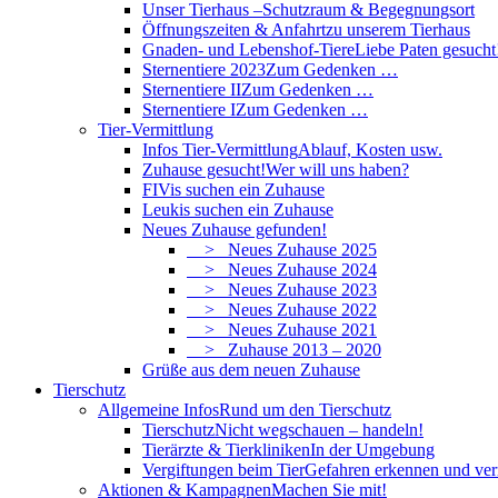
Unser Tierhaus –
Schutzraum & Begegnungsort
Öffnungszeiten & Anfahrt
zu unserem Tierhaus
Gnaden- und Lebenshof-Tiere
Liebe Paten gesucht
Sternentiere 2023
Zum Gedenken …
Sternentiere II
Zum Gedenken …
Sternentiere I
Zum Gedenken …
Tier-Vermittlung
Infos Tier-Vermittlung
Ablauf, Kosten usw.
Zuhause gesucht!
Wer will uns haben?
FIVis suchen ein Zuhause
Leukis suchen ein Zuhause
Neues Zuhause gefunden!
> Neues Zuhause 2025
> Neues Zuhause 2024
> Neues Zuhause 2023
> Neues Zuhause 2022
> Neues Zuhause 2021
> Zuhause 2013 – 2020
Grüße aus dem neuen Zuhause
Tierschutz
Allgemeine Infos
Rund um den Tierschutz
Tierschutz
Nicht wegschauen – handeln!
Tierärzte & Tierkliniken
In der Umgebung
Vergiftungen beim Tier
Gefahren erkennen und ve
Aktionen & Kampagnen
Machen Sie mit!