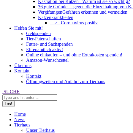
Kastration bei Katzen –
Warum ist sie so wichtig?
36 gute Gründe …
gegen die Einzelhaltung von Ka
Vergiftungen
Gefahren erkennen und vermeiden
Katzenkrankheiten
> Coronavirus positiv
Helfen Sie mit!
Geldspenden
Tier-Patenschaften
Futter- und Sachspenden
Ehrenamtlich aktiv!
Online einkaufen – und ohne Extrakosten spenden!
Amazon-Wunschzettel
Über uns
Kontakt
Kontakt
Öffnungszeiten und Anfahrt zum Tierhaus
Search:
SUCHE
Home
News
Tierhaus
Unser Tierhaus