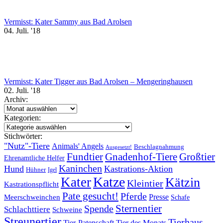
Vermisst: Kater Sammy aus Bad Arolsen
04. Juli. '18
Vermisst: Kater Tigger aus Bad Arolsen – Mengeringhausen
02. Juli. '18
Archiv:
Archiv:
Kategorien:
Kategorien:
Stichwörter:
"Nutz"-Tiere
Animals' Angels
Beschlagnahmung
Ausgesetzt!
Fundtier
Gnadenhof-Tiere
Großtier
Ehrenamtliche Helfer
Kaninchen
Hund
Kastrations-Aktion
Hühner
Igel
Katze
Kater
Kätzin
Kleintier
Kastrationspflicht
Pate gesucht!
Pferde
Presse
Meerschweinchen
Schafe
Sternentier
Spende
Schlachttiere
Schweine
Streunertier
Tierhaus
Tier-Patenschaft
Tier des Monats