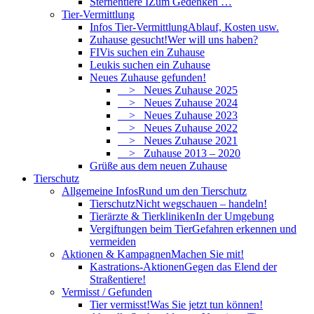
Sternentiere I
Zum Gedenken …
Tier-Vermittlung
Infos Tier-Vermittlung
Ablauf, Kosten usw.
Zuhause gesucht!
Wer will uns haben?
FIVis suchen ein Zuhause
Leukis suchen ein Zuhause
Neues Zuhause gefunden!
> Neues Zuhause 2025
> Neues Zuhause 2024
> Neues Zuhause 2023
> Neues Zuhause 2022
> Neues Zuhause 2021
> Zuhause 2013 – 2020
Grüße aus dem neuen Zuhause
Tierschutz
Allgemeine Infos
Rund um den Tierschutz
Tierschutz
Nicht wegschauen – handeln!
Tierärzte & Tierkliniken
In der Umgebung
Vergiftungen beim Tier
Gefahren erkennen und
vermeiden
Aktionen & Kampagnen
Machen Sie mit!
Kastrations-Aktionen
Gegen das Elend der
Straßentiere!
Vermisst / Gefunden
Tier vermisst!
Was Sie jetzt tun können!