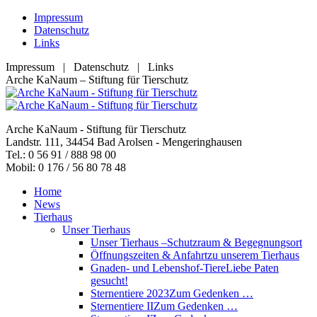
Zum
Impressum
Inhalt
Datenschutz
springen
Links
Impressum | Datenschutz | Links
Facebook
YouTube
RSS
E-
Arche KaNaum – Stiftung für Tierschutz
page
page
page
Mail
opens
opens
opens
page
in
in
in
opens
Arche KaNaum - Stiftung für Tierschutz
new
new
new
in
Landstr. 111, 34454 Bad Arolsen - Mengeringhausen
window
window
window
new
Tel.: 0 56 91 / 888 98 00
window
Mobil: 0 176 / 56 80 78 48
Home
News
Tierhaus
Unser Tierhaus
Unser Tierhaus –
Schutzraum & Begegnungsort
Öffnungszeiten & Anfahrt
zu unserem Tierhaus
Gnaden- und Lebenshof-Tiere
Liebe Paten
gesucht!
Sternentiere 2023
Zum Gedenken …
Sternentiere II
Zum Gedenken …