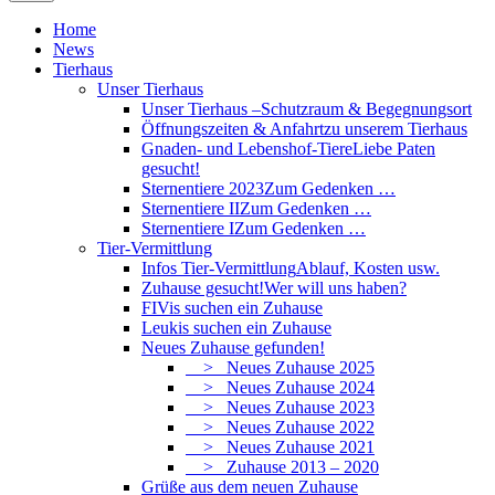
Home
News
Tierhaus
Unser Tierhaus
Unser Tierhaus –
Schutzraum & Begegnungsort
Öffnungszeiten & Anfahrt
zu unserem Tierhaus
Gnaden- und Lebenshof-Tiere
Liebe Paten
gesucht!
Sternentiere 2023
Zum Gedenken …
Sternentiere II
Zum Gedenken …
Sternentiere I
Zum Gedenken …
Tier-Vermittlung
Infos Tier-Vermittlung
Ablauf, Kosten usw.
Zuhause gesucht!
Wer will uns haben?
FIVis suchen ein Zuhause
Leukis suchen ein Zuhause
Neues Zuhause gefunden!
> Neues Zuhause 2025
> Neues Zuhause 2024
> Neues Zuhause 2023
> Neues Zuhause 2022
> Neues Zuhause 2021
> Zuhause 2013 – 2020
Grüße aus dem neuen Zuhause