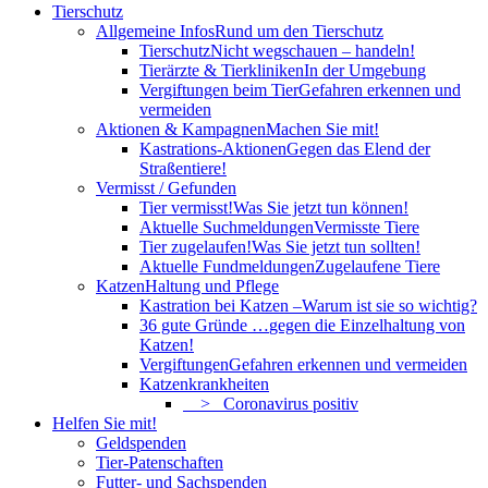
Tierschutz
Allgemeine Infos
Rund um den Tierschutz
Tierschutz
Nicht wegschauen – handeln!
Tierärzte & Tierkliniken
In der Umgebung
Vergiftungen beim Tier
Gefahren erkennen und
vermeiden
Aktionen & Kampagnen
Machen Sie mit!
Kastrations-Aktionen
Gegen das Elend der
Straßentiere!
Vermisst / Gefunden
Tier vermisst!
Was Sie jetzt tun können!
Aktuelle Suchmeldungen
Vermisste Tiere
Tier zugelaufen!
Was Sie jetzt tun sollten!
Aktuelle Fundmeldungen
Zugelaufene Tiere
Katzen
Haltung und Pflege
Kastration bei Katzen –
Warum ist sie so wichtig?
36 gute Gründe …
gegen die Einzelhaltung von
Katzen!
Vergiftungen
Gefahren erkennen und vermeiden
Katzenkrankheiten
> Coronavirus positiv
Helfen Sie mit!
Geldspenden
Tier-Patenschaften
Futter- und Sachspenden