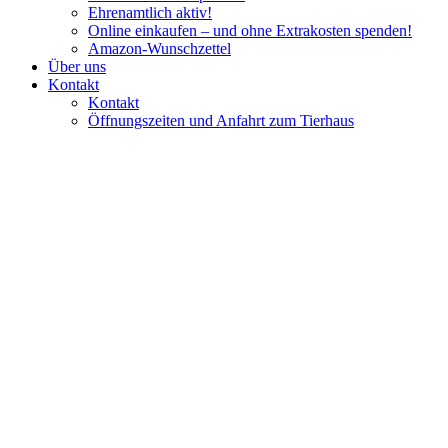
Ehrenamtlich aktiv!
Online einkaufen – und ohne Extrakosten spenden!
Amazon-Wunschzettel
Über uns
Kontakt
Kontakt
Öffnungszeiten und Anfahrt zum Tierhaus
Ein Jahr Arche KaNaum!
Eine erste Bilanz ...