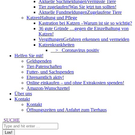
Aktuelle Suchmeldungen
Vermisste Tiere
Tier zugelaufen!
Was Sie jetzt tun sollten!
Aktuelle Fundmeldungen
Zugelaufene Tiere
Katzen
Haltung und Pflege
Kastration bei Katzen –
Warum ist sie so wichtig?
36 gute Gründe …
gegen die Einzelhaltung von
Katzen!
Vergiftungen
Gefahren erkennen und vermeiden
Katzenkrankheiten
> Coronavirus positiv
Helfen Sie mit!
Geldspenden
Tier-Patenschaften
Futter- und Sachspenden
Ehrenamtlich aktiv!
Online einkaufen – und ohne Extrakosten spenden!
Amazon-Wunschzettel
Über uns
Kontakt
Kontakt
Öffnungszeiten und Anfahrt zum Tierhaus
Search:
SUCHE