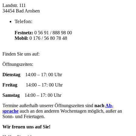
Landstr. 111
34454 Bad Arolsen
Telefon:
Festnetz:
0 56 91 / 888 98 00
Mobil:
0 176 / 56 80 78 48
Finden Sie uns auf:
Facebook
YouTube
RSS
Instagram
E-
Öffnungszeiten:
page
page
page
page
Mail
Dienstag
14:00 – 17: 00 Uhr
opens
opens
opens
opens
page
in
in
in
in
opens
Freitag
14:00 – 17: 00 Uhr
new
new
new
new
in
window
window
window
window
new
Samstag
14:00 – 17: 00 Uhr
window
Termine außer­halb un­ser­er Öff­nungs­zeit­en sind
nach
Ab­
sprache
auch an den an­der­en Woch­en­tag­en mög­lich, außer an
Sonn- und Fei­­er­­tag­en.
Wir freuen uns auf Sie!