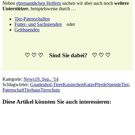
Neben
ehrenamtlichen Helfern
suchen wir aber auch noch
weitere
Unterstützer
, beispielsweise durch …
Tier-Patenschaften
Futter- und Sachspenden
oder
Geldspenden
♡ ♡ ♡ Sind Sie dabei? ♡ ♡ ♡
Kategorie:
News
19. Sep.. '14
Schlagwörter:
Gnadenhof-Tiere
Kaninchen
Katze
Pferde
Spende
Tier-
Patenschaft
Tierhaus
Tierschutz
Diese Artikel könnten Sie auch interessieren: