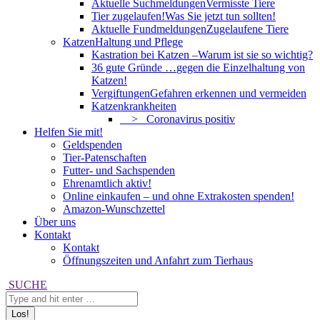
Aktuelle Suchmeldungen
Vermisste Tiere
Tier zugelaufen!
Was Sie jetzt tun sollten!
Aktuelle Fundmeldungen
Zugelaufene Tiere
Katzen
Haltung und Pflege
Kastration bei Katzen –
Warum ist sie so wichtig?
36 gute Gründe …
gegen die Einzelhaltung von
Katzen!
Vergiftungen
Gefahren erkennen und vermeiden
Katzenkrankheiten
> Coronavirus positiv
Helfen Sie mit!
Geldspenden
Tier-Patenschaften
Futter- und Sachspenden
Ehrenamtlich aktiv!
Online einkaufen – und ohne Extrakosten spenden!
Amazon-Wunschzettel
Über uns
Kontakt
Kontakt
Öffnungszeiten und Anfahrt zum Tierhaus
Search:
SUCHE