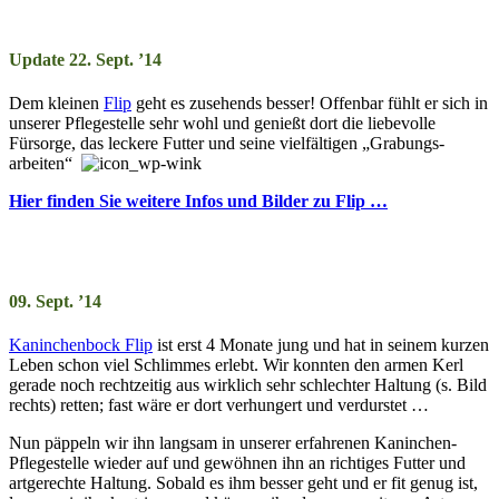
Update 22. Sept. ’14
Dem kleinen
Flip
geht es zusehends besser! Offenbar fühlt er sich in
unserer Pflege­stelle sehr wohl und genießt dort die liebevolle
Fürsorge, das leckere Futter und seine viel­fältigen „Grab­ungs­
arbeiten“
Hier finden Sie weitere Infos und Bilder zu Flip …
09. Sept. ’14
Kaninchenbock Flip
ist erst 4 Monate jung und hat in seinem kurzen
Leben schon viel Schlimmes erlebt. Wir konnten den armen Kerl
gerade noch rechtzeitig aus wirklich sehr schlechter Haltung (s. Bild
rechts) retten; fast wäre er dort verhungert und verdurstet …
Nun päppeln wir ihn langsam in unserer erfahrenen Kaninchen-
Pflege­stelle wieder auf und gewöhnen ihn an richtiges Futter und
art­gerechte Haltung. Sobald es ihm besser geht und er fit genug ist,