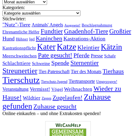
Archiv:
Kategorien:
Kategorien:
Stichwörter:
"Nutz"-Tiere
Animals' Angels
Beschlagnahmung
Ausgesetzt!
Fundtier
Gnadenhof-Tiere
Großtier
Ehrenamtliche Helfer
Kaninchen
Hund
Kastrations-Aktion
Hühner
Igel
Katze
Kater
Kätzin
Kleintier
Kastrationspflicht
Pate gesucht!
Pferde
Presse
Meerschweinchen
Schafe
Sternentier
Spende
Schlachttiere
Schweine
Streunertier
Tierhaus
Tier-Patenschaft
Tier des Monats
Tierschutz
Tiertransporte
Umgezogen!
Tierschutz-Jugend
Wieder zu
Vermisst!
Weihnachten
Veranstaltung
Vögel
Zuhause
Hause!
Zugelaufen!
Wildtier
Ziegen
gefunden
Zuhause gesucht
Online einkaufen – ­und ohne Extrakosten spenden!