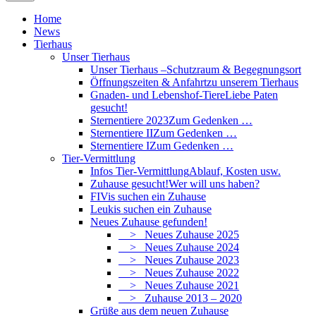
Home
News
Tierhaus
Unser Tierhaus
Unser Tierhaus –
Schutzraum & Begegnungsort
Öffnungszeiten & Anfahrt
zu unserem Tierhaus
Gnaden- und Lebenshof-Tiere
Liebe Paten
gesucht!
Sternentiere 2023
Zum Gedenken …
Sternentiere II
Zum Gedenken …
Sternentiere I
Zum Gedenken …
Tier-Vermittlung
Infos Tier-Vermittlung
Ablauf, Kosten usw.
Zuhause gesucht!
Wer will uns haben?
FIVis suchen ein Zuhause
Leukis suchen ein Zuhause
Neues Zuhause gefunden!
> Neues Zuhause 2025
> Neues Zuhause 2024
> Neues Zuhause 2023
> Neues Zuhause 2022
> Neues Zuhause 2021
> Zuhause 2013 – 2020
Grüße aus dem neuen Zuhause