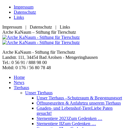
Zum
Impressum
Inhalt
Datenschutz
springen
Links
Impressum | Datenschutz | Links
Facebook
YouTube
RSS
E-
Arche KaNaum – Stiftung für Tierschutz
page
page
page
Mail
opens
opens
opens
page
in
in
in
opens
Arche KaNaum - Stiftung für Tierschutz
new
new
new
in
Landstr. 111, 34454 Bad Arolsen - Mengeringhausen
window
window
window
new
Tel.: 0 56 91 / 888 98 00
window
Mobil: 0 176 / 56 80 78 48
Home
News
Tierhaus
Unser Tierhaus
Unser Tierhaus –
Schutzraum & Begegnungsort
Öffnungszeiten & Anfahrt
zu unserem Tierhaus
Gnaden- und Lebenshof-Tiere
Liebe Paten
gesucht!
Sternentiere 2023
Zum Gedenken …
Sternentiere II
Zum Gedenken …