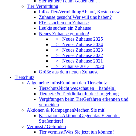
Sternentiere I
Zum Gedenken …
Tier-Vermittlung
Infos Tier-Vermittlung
Ablauf, Kosten usw.
Zuhause gesucht!
Wer will uns haben?
FIVis suchen ein Zuhause
Leukis suchen ein Zuhause
Neues Zuhause gefunden!
> Neues Zuhause 2025
> Neues Zuhause 2024
> Neues Zuhause 2023
> Neues Zuhause 2022
> Neues Zuhause 2021
> Zuhause 2013 – 2020
Grüße aus dem neuen Zuhause
Tierschutz
Allgemeine Infos
Rund um den Tierschutz
Tierschutz
Nicht wegschauen – handeln!
Tierärzte & Tierkliniken
In der Umgebung
Vergiftungen beim Tier
Gefahren erkennen und
vermeiden
Aktionen & Kampagnen
Machen Sie mit!
Kastrations-Aktionen
Gegen das Elend der
Straßentiere!
Vermisst / Gefunden
Tier vermisst!
Was Sie jetzt tun können!