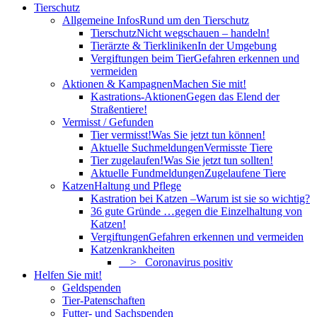
Tierschutz
Allgemeine Infos
Rund um den Tierschutz
Tierschutz
Nicht wegschauen – handeln!
Tierärzte & Tierkliniken
In der Umgebung
Vergiftungen beim Tier
Gefahren erkennen und
vermeiden
Aktionen & Kampagnen
Machen Sie mit!
Kastrations-Aktionen
Gegen das Elend der
Straßentiere!
Vermisst / Gefunden
Tier vermisst!
Was Sie jetzt tun können!
Aktuelle Suchmeldungen
Vermisste Tiere
Tier zugelaufen!
Was Sie jetzt tun sollten!
Aktuelle Fundmeldungen
Zugelaufene Tiere
Katzen
Haltung und Pflege
Kastration bei Katzen –
Warum ist sie so wichtig?
36 gute Gründe …
gegen die Einzelhaltung von
Katzen!
Vergiftungen
Gefahren erkennen und vermeiden
Katzenkrankheiten
> Coronavirus positiv
Helfen Sie mit!
Geldspenden
Tier-Patenschaften
Futter- und Sachspenden