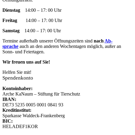
page
page
page
page
Mail
Dienstag
14:00 – 17: 00 Uhr
opens
opens
opens
opens
page
in
in
in
in
opens
Freitag
14:00 – 17: 00 Uhr
new
new
new
new
in
window
window
window
window
new
Samstag
14:00 – 17: 00 Uhr
window
Termine außer­halb un­ser­er Öff­nungs­zeit­en sind
nach
Ab­
sprache
auch an den an­der­en Woch­en­tag­en mög­lich, außer an
Sonn- und Fei­­er­­tag­en.
Wir freuen uns auf Sie!
Helfen Sie mit!
Spendenkonto
Kontoinhaber:
Arche KaNaum – Stiftung für Tierschutz
IBAN:
DE73 5235 0005 0001 0841 93
Kreditinstitut:
Sparkasse Waldeck-Frankenberg
BIC:
HELADEF1KOR