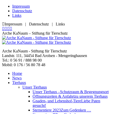
Zum
Impressum
Inhalt
Datenschutz
springen
Links
Impressum | Datenschutz | Links
Facebook
YouTube
RSS
E-
page
page
page
Mail
Arche KaNaum – Stiftung für Tierschutz
opens
opens
opens
page
in
in
in
opens
new
new
new
in
Arche KaNaum - Stiftung für Tierschutz
window
window
window
new
Landstr. 111, 34454 Bad Arolsen - Mengeringhausen
window
Tel.: 0 56 91 / 888 98 00
Mobil: 0 176 / 56 80 78 48
Home
News
Tierhaus
Unser Tierhaus
Unser Tierhaus –
Schutzraum & Begegnungsort
Öffnungszeiten & Anfahrt
zu unserem Tierhaus
Gnaden- und Lebenshof-Tiere
Liebe Paten
gesucht!
Sternentiere 2023
Zum Gedenken …