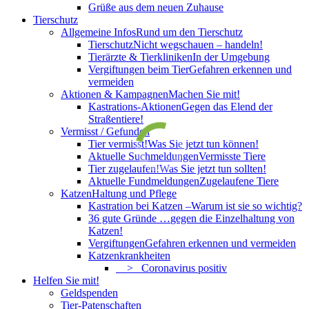
Grüße aus dem neuen Zuhause
Tierschutz
Allgemeine Infos
Rund um den Tierschutz
Tierschutz
Nicht wegschauen – handeln!
Tierärzte & Tierkliniken
In der Umgebung
Vergiftungen beim Tier
Gefahren erkennen und
vermeiden
Aktionen & Kampagnen
Machen Sie mit!
Kastrations-Aktionen
Gegen das Elend der
Straßentiere!
Vermisst / Gefunden
Tier vermisst!
Was Sie jetzt tun können!
Aktuelle Suchmeldungen
Vermisste Tiere
Tier zugelaufen!
Was Sie jetzt tun sollten!
Aktuelle Fundmeldungen
Zugelaufene Tiere
Katzen
Haltung und Pflege
Kastration bei Katzen –
Warum ist sie so wichtig?
36 gute Gründe …
gegen die Einzelhaltung von
Katzen!
Vergiftungen
Gefahren erkennen und vermeiden
Katzenkrankheiten
> Coronavirus positiv
Helfen Sie mit!
Geldspenden
Tier-Patenschaften