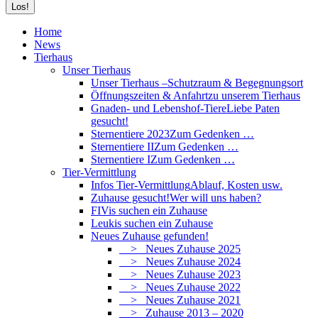
Home
News
Tierhaus
Unser Tierhaus
Unser Tierhaus –
Schutzraum & Begegnungsort
Öffnungszeiten & Anfahrt
zu unserem Tierhaus
Gnaden- und Lebenshof-Tiere
Liebe Paten
gesucht!
Sternentiere 2023
Zum Gedenken …
Sternentiere II
Zum Gedenken …
Sternentiere I
Zum Gedenken …
Tier-Vermittlung
Infos Tier-Vermittlung
Ablauf, Kosten usw.
Zuhause gesucht!
Wer will uns haben?
FIVis suchen ein Zuhause
Leukis suchen ein Zuhause
Neues Zuhause gefunden!
> Neues Zuhause 2025
> Neues Zuhause 2024
> Neues Zuhause 2023
> Neues Zuhause 2022
> Neues Zuhause 2021
> Zuhause 2013 – 2020