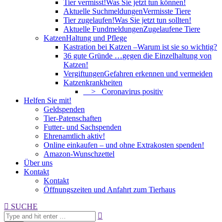
Tier vermisst!
Was Sie jetzt tun können!
Aktuelle Suchmeldungen
Vermisste Tiere
Tier zugelaufen!
Was Sie jetzt tun sollten!
Aktuelle Fundmeldungen
Zugelaufene Tiere
Katzen
Haltung und Pflege
Kastration bei Katzen –
Warum ist sie so wichtig?
36 gute Gründe …
gegen die Einzelhaltung von
Katzen!
Vergiftungen
Gefahren erkennen und vermeiden
Katzenkrankheiten
> Coronavirus positiv
Helfen Sie mit!
Geldspenden
Tier-Patenschaften
Futter- und Sachspenden
Ehrenamtlich aktiv!
Online einkaufen – und ohne Extrakosten spenden!
Amazon-Wunschzettel
Über uns
Kontakt
Kontakt
Öffnungszeiten und Anfahrt zum Tierhaus
Search:
SUCHE