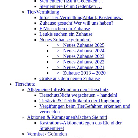
Sternentiere II
Zum Gedenken …
Sternentiere I
Zum Gedenken …
Tier-Vermittlung
Infos Tier-Vermittlung
Ablauf, Kosten usw.
Zuhause gesucht!
Wer will uns haben?
FIVis suchen ein Zuhause
Leukis suchen ein Zuhause
Neues Zuhause gefunden!
> Neues Zuhause 2025
> Neues Zuhause 2024
> Neues Zuhause 2023
> Neues Zuhause 2022
> Neues Zuhause 2021
> Zuhause 2013 – 2020
Grüße aus dem neuen Zuhause
Tierschutz
Allgemeine Infos
Rund um den Tierschutz
Tierschutz
Nicht wegschauen – handeln!
Tierärzte & Tierkliniken
In der Umgebung
Vergiftungen beim Tier
Gefahren erkennen und
vermeiden
Aktionen & Kampagnen
Machen Sie mit!
Kastrations-Aktionen
Gegen das Elend der
Straßentiere!
Vermisst / Gefunden