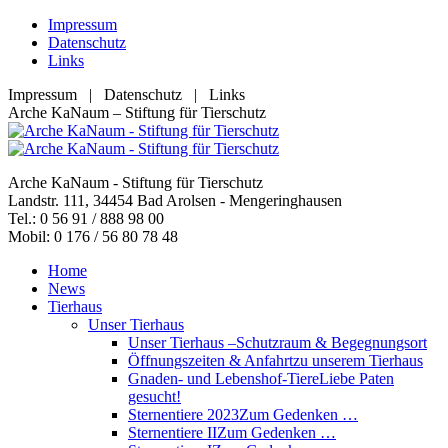
Zum
Impressum
Inhalt
Datenschutz
springen
Links
Impressum | Datenschutz | Links
Facebook
YouTube
RSS
E-
Arche KaNaum – Stiftung für Tierschutz
page
page
page
Mail
opens
opens
opens
page
in
in
in
opens
Arche KaNaum - Stiftung für Tierschutz
new
new
new
in
Landstr. 111, 34454 Bad Arolsen - Mengeringhausen
window
window
window
new
Tel.: 0 56 91 / 888 98 00
window
Mobil: 0 176 / 56 80 78 48
Home
News
Tierhaus
Unser Tierhaus
Unser Tierhaus –
Schutzraum & Begegnungsort
Öffnungszeiten & Anfahrt
zu unserem Tierhaus
Gnaden- und Lebenshof-Tiere
Liebe Paten
gesucht!
Sternentiere 2023
Zum Gedenken …
Sternentiere II
Zum Gedenken …