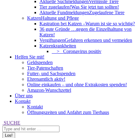
Aktuelle Suchmeldungen
Vermisste Tiere
Tier zugelaufen!
Was Sie jetzt tun sollten!
Aktuelle Fundmeldungen
Zugelaufene Tiere
Katzen
Haltung und Pflege
Kastration bei Katzen –
Warum ist sie so wichtig?
36 gute Gründe …
gegen die Einzelhaltung von
Katzen!
Vergiftungen
Gefahren erkennen und vermeiden
Katzenkrankheiten
> Coronavirus positiv
Helfen Sie mit!
Geldspenden
Tier-Patenschaften
Futter- und Sachspenden
Ehrenamtlich aktiv!
Online einkaufen – und ohne Extrakosten spenden!
Amazon-Wunschzettel
Über uns
Kontakt
Kontakt
Öffnungszeiten und Anfahrt zum Tierhaus
Search:
SUCHE