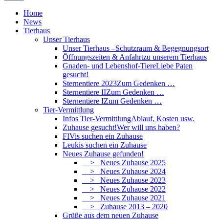
Home
News
Tierhaus
Unser Tierhaus
Unser Tierhaus –
Schutzraum & Begegnungsort
Öffnungszeiten & Anfahrt
zu unserem Tierhaus
Gnaden- und Lebenshof-Tiere
Liebe Paten
gesucht!
Sternentiere 2023
Zum Gedenken …
Sternentiere II
Zum Gedenken …
Sternentiere I
Zum Gedenken …
Tier-Vermittlung
Infos Tier-Vermittlung
Ablauf, Kosten usw.
Zuhause gesucht!
Wer will uns haben?
FIVis suchen ein Zuhause
Leukis suchen ein Zuhause
Neues Zuhause gefunden!
> Neues Zuhause 2025
> Neues Zuhause 2024
> Neues Zuhause 2023
> Neues Zuhause 2022
> Neues Zuhause 2021
> Zuhause 2013 – 2020
Grüße aus dem neuen Zuhause