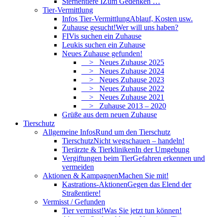
Sternentiere I
Zum Gedenken …
Tier-Vermittlung
Infos Tier-Vermittlung
Ablauf, Kosten usw.
Zuhause gesucht!
Wer will uns haben?
FIVis suchen ein Zuhause
Leukis suchen ein Zuhause
Neues Zuhause gefunden!
> Neues Zuhause 2025
> Neues Zuhause 2024
> Neues Zuhause 2023
> Neues Zuhause 2022
> Neues Zuhause 2021
> Zuhause 2013 – 2020
Grüße aus dem neuen Zuhause
Tierschutz
Allgemeine Infos
Rund um den Tierschutz
Tierschutz
Nicht wegschauen – handeln!
Tierärzte & Tierkliniken
In der Umgebung
Vergiftungen beim Tier
Gefahren erkennen und
vermeiden
Aktionen & Kampagnen
Machen Sie mit!
Kastrations-Aktionen
Gegen das Elend der
Straßentiere!
Vermisst / Gefunden
Tier vermisst!
Was Sie jetzt tun können!