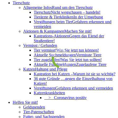
Tierschutz
Allgemeine Infos
Rund um den Tierschutz
Tierschutz
Nicht wegschauen – handeln!
Tierärzte & Tierkliniken
In der Umgebung
Vergiftungen beim Tier
Gefahren erkennen und
vermeiden
Aktionen & Kampagnen
Machen Sie mit!
Kastrations-Aktionen
Gegen das Elend der
Straßentiere!
Vermisst / Gefunden
Tier vermisst!
Was Sie jetzt tun können!
Aktuelle Suchmeldungen
Vermisste Tiere
Tier zugelaufen!
Was Sie jetzt tun sollten!
Aktuelle Fundmeldungen
Zugelaufene Tiere
Katzen
Haltung und Pflege
Kastration bei Katzen –
Warum ist sie so wichtig?
36 gute Gründe …
gegen die Einzelhaltung von
Katzen!
Vergiftungen
Gefahren erkennen und vermeiden
Katzenkrankheiten
> Coronavirus positiv
Helfen Sie mit!
Geldspenden
Tier-Patenschaften
Futter- und Sachspenden