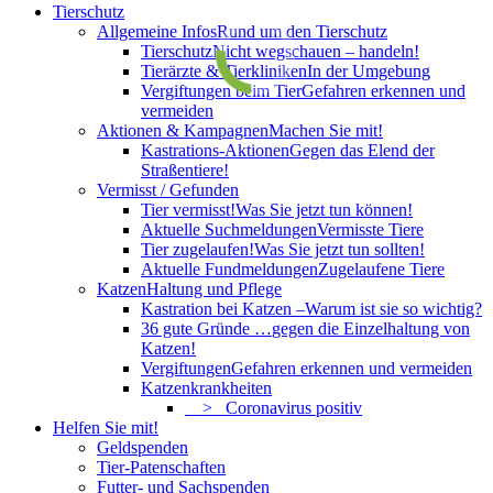
Tierschutz
Allgemeine Infos
Rund um den Tierschutz
Tierschutz
Nicht wegschauen – handeln!
Tierärzte & Tierkliniken
In der Umgebung
Vergiftungen beim Tier
Gefahren erkennen und
vermeiden
Aktionen & Kampagnen
Machen Sie mit!
Kastrations-Aktionen
Gegen das Elend der
Straßentiere!
Vermisst / Gefunden
Tier vermisst!
Was Sie jetzt tun können!
Aktuelle Suchmeldungen
Vermisste Tiere
Tier zugelaufen!
Was Sie jetzt tun sollten!
Aktuelle Fundmeldungen
Zugelaufene Tiere
Katzen
Haltung und Pflege
Kastration bei Katzen –
Warum ist sie so wichtig?
36 gute Gründe …
gegen die Einzelhaltung von
Katzen!
Vergiftungen
Gefahren erkennen und vermeiden
Katzenkrankheiten
> Coronavirus positiv
Helfen Sie mit!
Geldspenden
Tier-Patenschaften
Futter- und Sachspenden