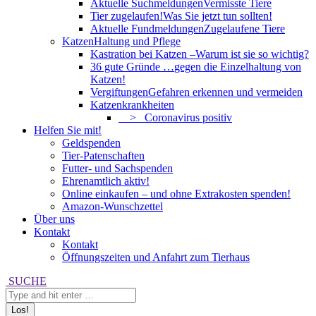
Aktuelle Suchmeldungen
Vermisste Tiere
Tier zugelaufen!
Was Sie jetzt tun sollten!
Aktuelle Fundmeldungen
Zugelaufene Tiere
Katzen
Haltung und Pflege
Kastration bei Katzen –
Warum ist sie so wichtig?
36 gute Gründe …
gegen die Einzelhaltung von
Katzen!
Vergiftungen
Gefahren erkennen und vermeiden
Katzenkrankheiten
> Coronavirus positiv
Helfen Sie mit!
Geldspenden
Tier-Patenschaften
Futter- und Sachspenden
Ehrenamtlich aktiv!
Online einkaufen – und ohne Extrakosten spenden!
Amazon-Wunschzettel
Über uns
Kontakt
Kontakt
Öffnungszeiten und Anfahrt zum Tierhaus
Search:
SUCHE