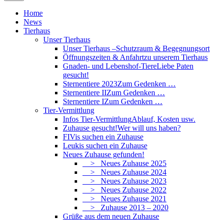
Home
News
Tierhaus
Unser Tierhaus
Unser Tierhaus –
Schutzraum & Begegnungsort
Öffnungszeiten & Anfahrt
zu unserem Tierhaus
Gnaden- und Lebenshof-Tiere
Liebe Paten
gesucht!
Sternentiere 2023
Zum Gedenken …
Sternentiere II
Zum Gedenken …
Sternentiere I
Zum Gedenken …
Tier-Vermittlung
Infos Tier-Vermittlung
Ablauf, Kosten usw.
Zuhause gesucht!
Wer will uns haben?
FIVis suchen ein Zuhause
Leukis suchen ein Zuhause
Neues Zuhause gefunden!
> Neues Zuhause 2025
> Neues Zuhause 2024
> Neues Zuhause 2023
> Neues Zuhause 2022
> Neues Zuhause 2021
> Zuhause 2013 – 2020
Grüße aus dem neuen Zuhause