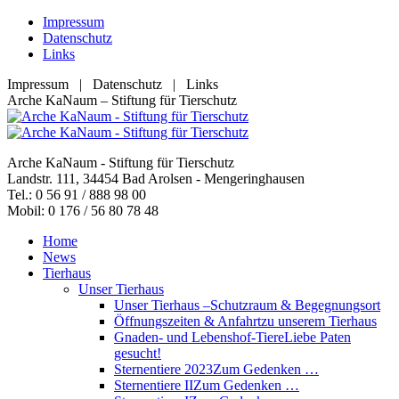
Zum
Impressum
Inhalt
Datenschutz
springen
Links
Impressum | Datenschutz | Links
Facebook
YouTube
RSS
E-
Arche KaNaum – Stiftung für Tierschutz
page
page
page
Mail
opens
opens
opens
page
in
in
in
opens
Arche KaNaum - Stiftung für Tierschutz
new
new
new
in
Landstr. 111, 34454 Bad Arolsen - Mengeringhausen
window
window
window
new
Tel.: 0 56 91 / 888 98 00
window
Mobil: 0 176 / 56 80 78 48
Home
News
Tierhaus
Unser Tierhaus
Unser Tierhaus –
Schutzraum & Begegnungsort
Öffnungszeiten & Anfahrt
zu unserem Tierhaus
Gnaden- und Lebenshof-Tiere
Liebe Paten
gesucht!
Sternentiere 2023
Zum Gedenken …
Sternentiere II
Zum Gedenken …