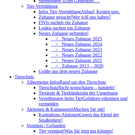
Sternentiere I
Zum Gedenken …
Tier-Vermittlung
Infos Tier-Vermittlung
Ablauf, Kosten usw.
Zuhause gesucht!
Wer will uns haben?
FIVis suchen ein Zuhause
Leukis suchen ein Zuhause
Neues Zuhause gefunden!
> Neues Zuhause 2025
> Neues Zuhause 2024
> Neues Zuhause 2023
> Neues Zuhause 2022
> Neues Zuhause 2021
> Zuhause 2013 – 2020
Grüße aus dem neuen Zuhause
Tierschutz
Allgemeine Infos
Rund um den Tierschutz
Tierschutz
Nicht wegschauen – handeln!
Tierärzte & Tierkliniken
In der Umgebung
Vergiftungen beim Tier
Gefahren erkennen und
vermeiden
Aktionen & Kampagnen
Machen Sie mit!
Kastrations-Aktionen
Gegen das Elend der
Straßentiere!
Vermisst / Gefunden
Tier vermisst!
Was Sie jetzt tun können!