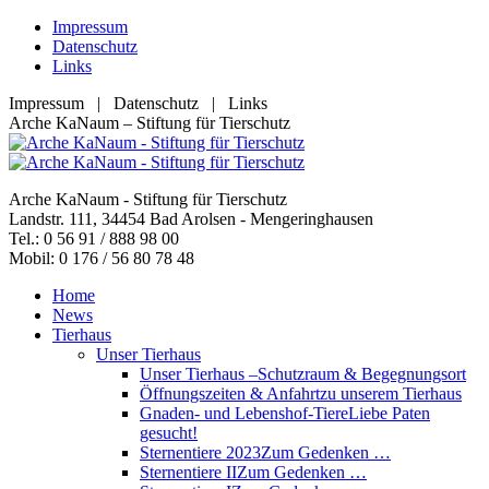
Zum
Impressum
Inhalt
Datenschutz
springen
Links
Impressum | Datenschutz | Links
Facebook
YouTube
RSS
E-
Arche KaNaum – Stiftung für Tierschutz
page
page
page
Mail
opens
opens
opens
page
in
in
in
opens
Arche KaNaum - Stiftung für Tierschutz
new
new
new
in
Landstr. 111, 34454 Bad Arolsen - Mengeringhausen
window
window
window
new
Tel.: 0 56 91 / 888 98 00
window
Mobil: 0 176 / 56 80 78 48
Home
News
Tierhaus
Unser Tierhaus
Unser Tierhaus –
Schutzraum & Begegnungsort
Öffnungszeiten & Anfahrt
zu unserem Tierhaus
Gnaden- und Lebenshof-Tiere
Liebe Paten
gesucht!
Sternentiere 2023
Zum Gedenken …
Sternentiere II
Zum Gedenken …