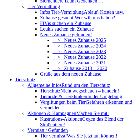
Sternentiere I
Zum Gedenken …
Tier-Vermittlung
Infos Tier-Vermittlung
Ablauf, Kosten usw.
Zuhause gesucht!
Wer will uns haben?
FIVis suchen ein Zuhause
Leukis suchen ein Zuhause
Neues Zuhause gefunden!
> Neues Zuhause 2025
> Neues Zuhause 2024
> Neues Zuhause 2023
> Neues Zuhause 2022
> Neues Zuhause 2021
> Zuhause 2013 – 2020
Grüße aus dem neuen Zuhause
Tierschutz
Allgemeine Infos
Rund um den Tierschutz
Tierschutz
Nicht wegschauen – handeln!
Tierärzte & Tierkliniken
In der Umgebung
Vergiftungen beim Tier
Gefahren erkennen und
vermeiden
Aktionen & Kampagnen
Machen Sie mit!
Kastrations-Aktionen
Gegen das Elend der
Straßentiere!
Vermisst / Gefunden
Tier vermisst!
Was Sie jetzt tun können!