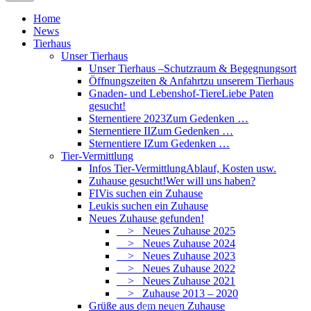
Home
News
Tierhaus
Unser Tierhaus
Unser Tierhaus –
Schutzraum & Begegnungsort
Öffnungszeiten & Anfahrt
zu unserem Tierhaus
Gnaden- und Lebenshof-Tiere
Liebe Paten
gesucht!
Sternentiere 2023
Zum Gedenken …
Sternentiere II
Zum Gedenken …
Sternentiere I
Zum Gedenken …
Tier-Vermittlung
Infos Tier-Vermittlung
Ablauf, Kosten usw.
Zuhause gesucht!
Wer will uns haben?
FIVis suchen ein Zuhause
Leukis suchen ein Zuhause
Neues Zuhause gefunden!
> Neues Zuhause 2025
> Neues Zuhause 2024
> Neues Zuhause 2023
> Neues Zuhause 2022
> Neues Zuhause 2021
> Zuhause 2013 – 2020
Grüße aus dem neuen Zuhause