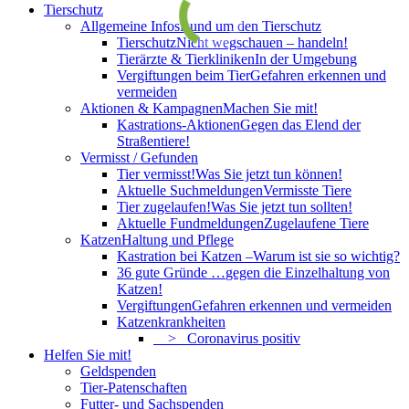
Tierschutz
Allgemeine Infos
Rund um den Tierschutz
Tierschutz
Nicht wegschauen – handeln!
Tierärzte & Tierkliniken
In der Umgebung
Vergiftungen beim Tier
Gefahren erkennen und
vermeiden
Aktionen & Kampagnen
Machen Sie mit!
Kastrations-Aktionen
Gegen das Elend der
Straßentiere!
Vermisst / Gefunden
Tier vermisst!
Was Sie jetzt tun können!
Aktuelle Suchmeldungen
Vermisste Tiere
Tier zugelaufen!
Was Sie jetzt tun sollten!
Aktuelle Fundmeldungen
Zugelaufene Tiere
Katzen
Haltung und Pflege
Kastration bei Katzen –
Warum ist sie so wichtig?
36 gute Gründe …
gegen die Einzelhaltung von
Katzen!
Vergiftungen
Gefahren erkennen und vermeiden
Katzenkrankheiten
> Coronavirus positiv
Helfen Sie mit!
Geldspenden
Tier-Patenschaften
Futter- und Sachspenden