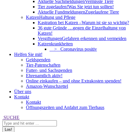
Aktuelle Suchmeldungen
Vermisste Tiere
Tier zugelaufen!
Was Sie jetzt tun sollten!
Aktuelle Fundmeldungen
Zugelaufene Tiere
Katzen
Haltung und Pflege
Kastration bei Katzen –
Warum ist sie so wichtig?
36 gute Gründe …
gegen die Einzelhaltung von
Katzen!
Vergiftungen
Gefahren erkennen und vermeiden
Katzenkrankheiten
> Coronavirus positiv
Helfen Sie mit!
Geldspenden
Tier-Patenschaften
Futter- und Sachspenden
Ehrenamtlich aktiv!
Online einkaufen – und ohne Extrakosten spenden!
Amazon-Wunschzettel
Über uns
Kontakt
Kontakt
Öffnungszeiten und Anfahrt zum Tierhaus
Search:
SUCHE