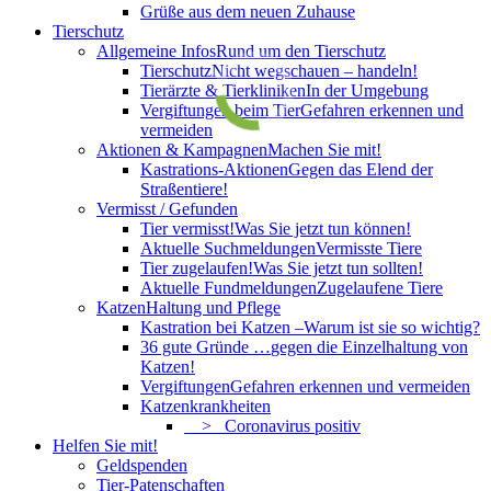
Grüße aus dem neuen Zuhause
Tierschutz
Allgemeine Infos
Rund um den Tierschutz
Tierschutz
Nicht wegschauen – handeln!
Tierärzte & Tierkliniken
In der Umgebung
Vergiftungen beim Tier
Gefahren erkennen und
vermeiden
Aktionen & Kampagnen
Machen Sie mit!
Kastrations-Aktionen
Gegen das Elend der
Straßentiere!
Vermisst / Gefunden
Tier vermisst!
Was Sie jetzt tun können!
Aktuelle Suchmeldungen
Vermisste Tiere
Tier zugelaufen!
Was Sie jetzt tun sollten!
Aktuelle Fundmeldungen
Zugelaufene Tiere
Katzen
Haltung und Pflege
Kastration bei Katzen –
Warum ist sie so wichtig?
36 gute Gründe …
gegen die Einzelhaltung von
Katzen!
Vergiftungen
Gefahren erkennen und vermeiden
Katzenkrankheiten
> Coronavirus positiv
Helfen Sie mit!
Geldspenden
Tier-Patenschaften