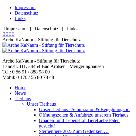
Zum
Impressum
Inhalt
Datenschutz
springen
Links
Impressum | Datenschutz | Links
Facebook
YouTube
RSS
E-
page
page
page
Mail
Arche KaNaum – Stiftung für Tierschutz
opens
opens
opens
page
in
in
in
opens
new
new
new
in
Arche KaNaum - Stiftung für Tierschutz
window
window
window
new
Landstr. 111, 34454 Bad Arolsen - Mengeringhausen
window
Tel.: 0 56 91 / 888 98 00
Mobil: 0 176 / 56 80 78 48
Home
News
Tierhaus
Unser Tierhaus
Unser Tierhaus –
Schutzraum & Begegnungsort
Öffnungszeiten & Anfahrt
zu unserem Tierhaus
Gnaden- und Lebenshof-Tiere
Liebe Paten
gesucht!
Sternentiere 2023
Zum Gedenken …