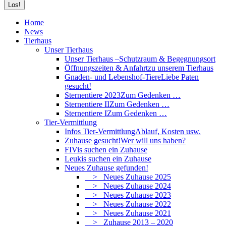
Home
News
Tierhaus
Unser Tierhaus
Unser Tierhaus –
Schutzraum & Begegnungsort
Öffnungszeiten & Anfahrt
zu unserem Tierhaus
Gnaden- und Lebenshof-Tiere
Liebe Paten
gesucht!
Sternentiere 2023
Zum Gedenken …
Sternentiere II
Zum Gedenken …
Sternentiere I
Zum Gedenken …
Tier-Vermittlung
Infos Tier-Vermittlung
Ablauf, Kosten usw.
Zuhause gesucht!
Wer will uns haben?
FIVis suchen ein Zuhause
Leukis suchen ein Zuhause
Neues Zuhause gefunden!
> Neues Zuhause 2025
> Neues Zuhause 2024
> Neues Zuhause 2023
> Neues Zuhause 2022
> Neues Zuhause 2021
> Zuhause 2013 – 2020