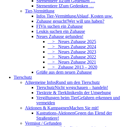
Sternentiere II
Zum Gedenken …
Sternentiere I
Zum Gedenken …
Tier-Vermittlung
Infos Tier-Vermittlung
Ablauf, Kosten usw.
Zuhause gesucht!
Wer will uns haben?
FIVis suchen ein Zuhause
Leukis suchen ein Zuhause
Neues Zuhause gefunden!
> Neues Zuhause 2025
> Neues Zuhause 2024
> Neues Zuhause 2023
> Neues Zuhause 2022
> Neues Zuhause 2021
> Zuhause 2013 – 2020
Grüße aus dem neuen Zuhause
Tierschutz
Allgemeine Infos
Rund um den Tierschutz
Tierschutz
Nicht wegschauen – handeln!
Tierärzte & Tierkliniken
In der Umgebung
Vergiftungen beim Tier
Gefahren erkennen und
vermeiden
Aktionen & Kampagnen
Machen Sie mit!
Kastrations-Aktionen
Gegen das Elend der
Straßentiere!
Vermisst / Gefunden