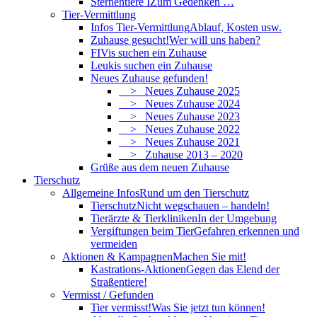
Sternentiere I
Zum Gedenken …
Tier-Vermittlung
Infos Tier-Vermittlung
Ablauf, Kosten usw.
Zuhause gesucht!
Wer will uns haben?
FIVis suchen ein Zuhause
Leukis suchen ein Zuhause
Neues Zuhause gefunden!
> Neues Zuhause 2025
> Neues Zuhause 2024
> Neues Zuhause 2023
> Neues Zuhause 2022
> Neues Zuhause 2021
> Zuhause 2013 – 2020
Grüße aus dem neuen Zuhause
Tierschutz
Allgemeine Infos
Rund um den Tierschutz
Tierschutz
Nicht wegschauen – handeln!
Tierärzte & Tierkliniken
In der Umgebung
Vergiftungen beim Tier
Gefahren erkennen und
vermeiden
Aktionen & Kampagnen
Machen Sie mit!
Kastrations-Aktionen
Gegen das Elend der
Straßentiere!
Vermisst / Gefunden
Tier vermisst!
Was Sie jetzt tun können!