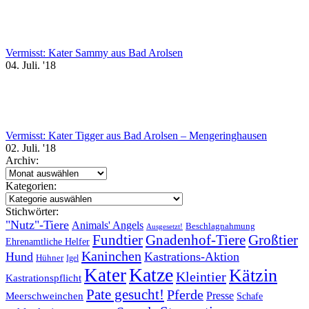
Vermisst: Kater Sammy aus Bad Arolsen
04. Juli. '18
Vermisst: Kater Tigger aus Bad Arolsen – Mengeringhausen
02. Juli. '18
Archiv:
Archiv:
Kategorien:
Kategorien:
Stichwörter:
"Nutz"-Tiere
Animals' Angels
Beschlagnahmung
Ausgesetzt!
Fundtier
Gnadenhof-Tiere
Großtier
Ehrenamtliche Helfer
Kaninchen
Hund
Kastrations-Aktion
Hühner
Igel
Katze
Kater
Kätzin
Kleintier
Kastrationspflicht
Pate gesucht!
Pferde
Presse
Meerschweinchen
Schafe