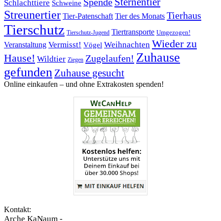
Sternentier
Spende
Schlachttiere
Schweine
Streunertier
Tierhaus
Tier-Patenschaft
Tier des Monats
Tierschutz
Tiertransporte
Umgezogen!
Tierschutz-Jugend
Wieder zu
Vermisst!
Weihnachten
Veranstaltung
Vögel
Zuhause
Hause!
Zugelaufen!
Wildtier
Ziegen
gefunden
Zuhause gesucht
Online einkaufen – ­und ohne Extrakosten spenden!
Kontakt:
Arche KaNaum -