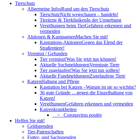
Tierschutz
Allgemeine Infos
Rund um den Tierschutz
Tierschutz
Nicht wegschauen – handeln!
Tierärzte & Tierkliniken
In der Umgebung
Vergiftungen beim Tier
Gefahren erkennen und
vermeiden
Aktionen & Kampagnen
Machen Sie mit!
Kastrations-Aktionen
Gegen das Elend der
Straßentiere!
Vermisst / Gefunden
Tier vermisst!
Was Sie jetzt tun können!
Aktuelle Suchmeldungen
Vermisste Tiere
Tier zugelaufen!
Was Sie jetzt tun sollten!
Aktuelle Fundmeldungen
Zugelaufene Tiere
Katzen
Haltung und Pflege
Kastration bei Katzen –
Warum ist sie so wichtig?
36 gute Gründe …
gegen die Einzelhaltung von
Katzen!
Vergiftungen
Gefahren erkennen und vermeiden
Katzenkrankheiten
> Coronavirus positiv
Helfen Sie mit!
Geldspenden
Tier-Patenschaften
Futter- und Sachspenden