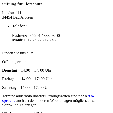
Stiftung für Tierschutz
Landstr. 111
34454 Bad Arolsen
Telefon:
Festnetz:
0 56 91 / 888 98 00
Mobil:
0 176 / 56 80 78 48
Finden Sie uns auf:
Facebook
YouTube
RSS
Instagram
E-
Öffnungszeiten:
page
page
page
page
Mail
Dienstag
14:00 – 17: 00 Uhr
opens
opens
opens
opens
page
in
in
in
in
opens
Freitag
14:00 – 17: 00 Uhr
new
new
new
new
in
window
window
window
window
new
Samstag
14:00 – 17: 00 Uhr
window
Termine außer­halb un­ser­er Öff­nungs­zeit­en sind
nach
Ab­
sprache
auch an den an­der­en Woch­en­tag­en mög­lich, außer an
Sonn- und Fei­­er­­tag­en.