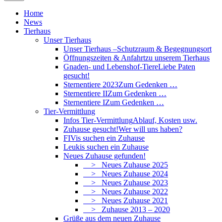
Home
News
Tierhaus
Unser Tierhaus
Unser Tierhaus –
Schutzraum & Begegnungsort
Öffnungszeiten & Anfahrt
zu unserem Tierhaus
Gnaden- und Lebenshof-Tiere
Liebe Paten
gesucht!
Sternentiere 2023
Zum Gedenken …
Sternentiere II
Zum Gedenken …
Sternentiere I
Zum Gedenken …
Tier-Vermittlung
Infos Tier-Vermittlung
Ablauf, Kosten usw.
Zuhause gesucht!
Wer will uns haben?
FIVis suchen ein Zuhause
Leukis suchen ein Zuhause
Neues Zuhause gefunden!
> Neues Zuhause 2025
> Neues Zuhause 2024
> Neues Zuhause 2023
> Neues Zuhause 2022
> Neues Zuhause 2021
> Zuhause 2013 – 2020
Grüße aus dem neuen Zuhause