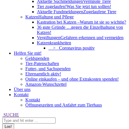
Aktuelle Suchmeldungen
Vermisste Tiere
Tier zugelaufen!
Was Sie jetzt tun sollten!
Aktuelle Fundmeldungen
Zugelaufene Tiere
Katzen
Haltung und Pflege
Kastration bei Katzen –
Warum ist sie so wichtig?
36 gute Gründe …
gegen die Einzelhaltung von
Katzen!
Vergiftungen
Gefahren erkennen und vermeiden
Katzenkrankheiten
> Coronavirus positiv
Helfen Sie mit!
Geldspenden
Tier-Patenschaften
Futter- und Sachspenden
Ehrenamtlich aktiv!
Online einkaufen – und ohne Extrakosten spenden!
Amazon-Wunschzettel
Über uns
Kontakt
Kontakt
Öffnungszeiten und Anfahrt zum Tierhaus
Search:
SUCHE