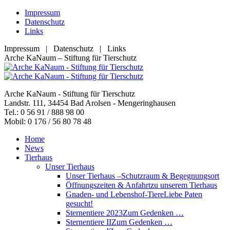
Zum
Impressum
Inhalt
Datenschutz
springen
Links
Impressum | Datenschutz | Links
Facebook
YouTube
RSS
E-
Arche KaNaum – Stiftung für Tierschutz
page
page
page
Mail
opens
opens
opens
page
in
in
in
opens
Arche KaNaum - Stiftung für Tierschutz
new
new
new
in
Landstr. 111, 34454 Bad Arolsen - Mengeringhausen
window
window
window
new
Tel.: 0 56 91 / 888 98 00
window
Mobil: 0 176 / 56 80 78 48
Home
News
Tierhaus
Unser Tierhaus
Unser Tierhaus –
Schutzraum & Begegnungsort
Öffnungszeiten & Anfahrt
zu unserem Tierhaus
Gnaden- und Lebenshof-Tiere
Liebe Paten
gesucht!
Sternentiere 2023
Zum Gedenken …
Sternentiere II
Zum Gedenken …