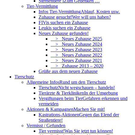
Sternentiere I
Zum Gedenken …
Tier-Vermittlung
Infos Tier-Vermittlung
Ablauf, Kosten usw.
Zuhause gesucht!
Wer will uns haben?
FIVis suchen ein Zuhause
Leukis suchen ein Zuhause
Neues Zuhause gefunden!
> Neues Zuhause 2025
> Neues Zuhause 2024
> Neues Zuhause 2023
> Neues Zuhause 2022
> Neues Zuhause 2021
> Zuhause 2013 – 2020
Grüße aus dem neuen Zuhause
Tierschutz
Allgemeine Infos
Rund um den Tierschutz
Tierschutz
Nicht wegschauen – handeln!
Tierärzte & Tierkliniken
In der Umgebung
Vergiftungen beim Tier
Gefahren erkennen und
vermeiden
Aktionen & Kampagnen
Machen Sie mit!
Kastrations-Aktionen
Gegen das Elend der
Straßentiere!
Vermisst / Gefunden
Tier vermisst!
Was Sie jetzt tun können!