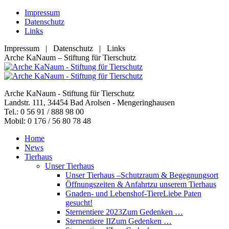
Zum
Impressum
Inhalt
Datenschutz
springen
Links
Impressum | Datenschutz | Links
Facebook
YouTube
RSS
E-
Arche KaNaum – Stiftung für Tierschutz
page
page
page
Mail
opens
opens
opens
page
in
in
in
opens
Arche KaNaum - Stiftung für Tierschutz
new
new
new
in
Landstr. 111, 34454 Bad Arolsen - Mengeringhausen
window
window
window
new
Tel.: 0 56 91 / 888 98 00
window
Mobil: 0 176 / 56 80 78 48
Home
News
Tierhaus
Unser Tierhaus
Unser Tierhaus –
Schutzraum & Begegnungsort
Öffnungszeiten & Anfahrt
zu unserem Tierhaus
Gnaden- und Lebenshof-Tiere
Liebe Paten
gesucht!
Sternentiere 2023
Zum Gedenken …
Sternentiere II
Zum Gedenken …