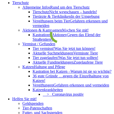
Tierschutz
Allgemeine Infos
Rund um den Tierschutz
Tierschutz
Nicht wegschauen – handeln!
Tierärzte & Tierkliniken
In der Umgebung
Vergiftungen beim Tier
Gefahren erkennen und
vermeiden
Aktionen & Kampagnen
Machen Sie mit!
Kastrations-Aktionen
Gegen das Elend der
Straßentiere!
Vermisst / Gefunden
Tier vermisst!
Was Sie jetzt tun können!
Aktuelle Suchmeldungen
Vermisste Tiere
Tier zugelaufen!
Was Sie jetzt tun sollten!
Aktuelle Fundmeldungen
Zugelaufene Tiere
Katzen
Haltung und Pflege
Kastration bei Katzen –
Warum ist sie so wichtig?
36 gute Gründe …
gegen die Einzelhaltung von
Katzen!
Vergiftungen
Gefahren erkennen und vermeiden
Katzenkrankheiten
> Coronavirus positiv
Helfen Sie mit!
Geldspenden
Tier-Patenschaften
Futter- und Sachspenden