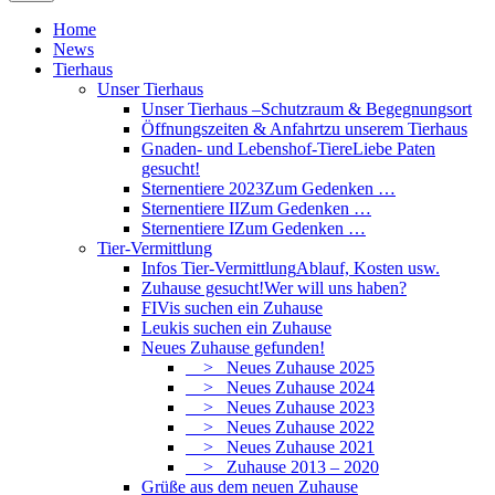
Home
News
Tierhaus
Unser Tierhaus
Unser Tierhaus –
Schutzraum & Begegnungsort
Öffnungszeiten & Anfahrt
zu unserem Tierhaus
Gnaden- und Lebenshof-Tiere
Liebe Paten
gesucht!
Sternentiere 2023
Zum Gedenken …
Sternentiere II
Zum Gedenken …
Sternentiere I
Zum Gedenken …
Tier-Vermittlung
Infos Tier-Vermittlung
Ablauf, Kosten usw.
Zuhause gesucht!
Wer will uns haben?
FIVis suchen ein Zuhause
Leukis suchen ein Zuhause
Neues Zuhause gefunden!
> Neues Zuhause 2025
> Neues Zuhause 2024
> Neues Zuhause 2023
> Neues Zuhause 2022
> Neues Zuhause 2021
> Zuhause 2013 – 2020
Grüße aus dem neuen Zuhause