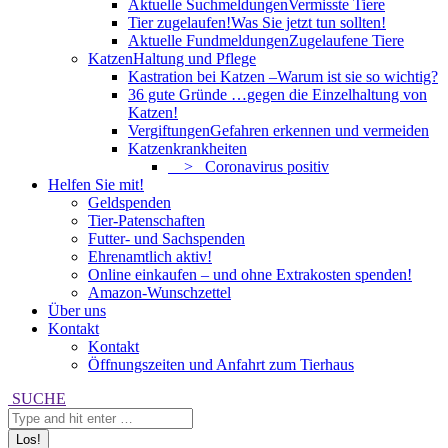
Aktuelle Suchmeldungen
Vermisste Tiere
Tier zugelaufen!
Was Sie jetzt tun sollten!
Aktuelle Fundmeldungen
Zugelaufene Tiere
Katzen
Haltung und Pflege
Kastration bei Katzen –
Warum ist sie so wichtig?
36 gute Gründe …
gegen die Einzelhaltung von
Katzen!
Vergiftungen
Gefahren erkennen und vermeiden
Katzenkrankheiten
> Coronavirus positiv
Helfen Sie mit!
Geldspenden
Tier-Patenschaften
Futter- und Sachspenden
Ehrenamtlich aktiv!
Online einkaufen – und ohne Extrakosten spenden!
Amazon-Wunschzettel
Über uns
Kontakt
Kontakt
Öffnungszeiten und Anfahrt zum Tierhaus
Search:
SUCHE