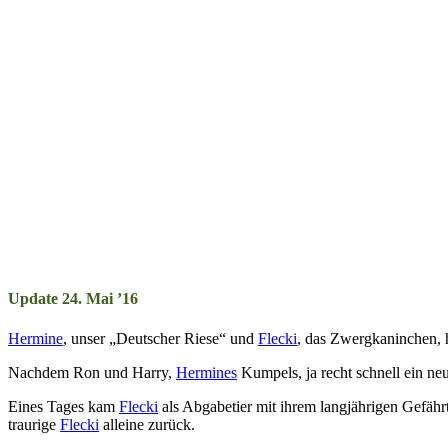
Update 24. Mai ’16
Hermine
, unser „Deut­scher Rie­se“ und
Flecki
, das Zwerg­ka­nin­chen, 
Nachdem Ron und Harry,
Hermines
Kum­pels, ja recht schnell ein neu­
Eines Tages kam
Flecki
als Ab­ga­be­tier mit ihr­em lang­jähr­ig­en Gef
trau­ri­ge
Flecki
alleine zurück.