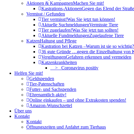
Aktionen & Kampagnen
Machen Sie mit!
Kastrations-Aktionen
Gegen das Elend der Straße
Vermisst / Gefunden
Tier vermisst!
Was Sie jetzt tun können!
Aktuelle Suchmeldungen
Vermisste Tiere
Tier zugelaufen!
Was Sie jetzt tun sollten!
Aktuelle Fundmeldungen
Zugelaufene Tiere
Katzen
Haltung und Pflege
Kastration bei Katzen –
Warum ist sie so wichtig?
36 gute Gründe …
gegen die Einzelhaltung von 
Vergiftungen
Gefahren erkennen und vermeiden
Katzenkrankheiten
> Coronavirus positiv
Helfen Sie mit!
Geldspenden
Tier-Patenschaften
Futter- und Sachspenden
Ehrenamtlich aktiv!
Online einkaufen – und ohne Extrakosten spenden!
Amazon-Wunschzettel
Über uns
Kontakt
Kontakt
Öffnungszeiten und Anfahrt zum Tierhaus