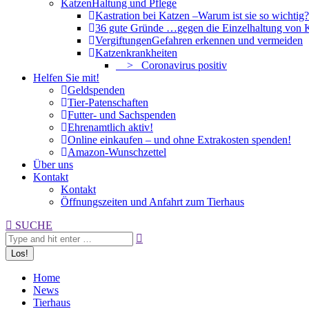
Katzen
Haltung und Pflege
Kastration bei Katzen –
Warum ist sie so wichtig?
36 gute Gründe …
gegen die Einzelhaltung von 
Vergiftungen
Gefahren erkennen und vermeiden
Katzenkrankheiten
> Coronavirus positiv
Helfen Sie mit!
Geldspenden
Tier-Patenschaften
Futter- und Sachspenden
Ehrenamtlich aktiv!
Online einkaufen – und ohne Extrakosten spenden!
Amazon-Wunschzettel
Über uns
Kontakt
Kontakt
Öffnungszeiten und Anfahrt zum Tierhaus
Search:
SUCHE
Home
News
Tierhaus