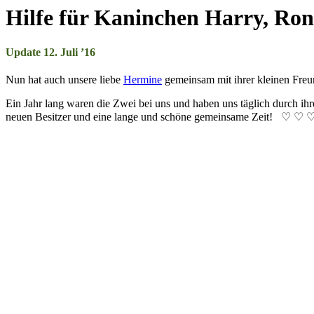
Hilfe für Kaninchen Harry, Ron
Update 12. Juli ’16
Nun hat auch unsere liebe
Her­mine
ge­mein­sam mit ihr­er klein­en Freu
Ein Jahr lang war­en die Zwei bei uns und ha­ben uns täg­lich durch ihre 
neu­en Be­sitz­er und eine lange und schö­ne ge­mein­sa­me Zeit! ♡ ♡ 