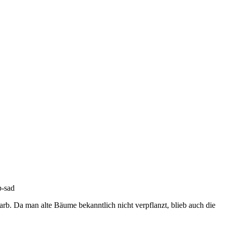
arb. Da man al­te Bäu­me be­kannt­lich nicht ver­pflanzt, blieb auch die