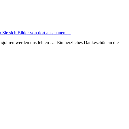
 Sie sich Bil­der von dort an­schau­en …
Lang­ohr­en wer­den uns fehl­en … Ein herz­lich­es Danke­schön an die