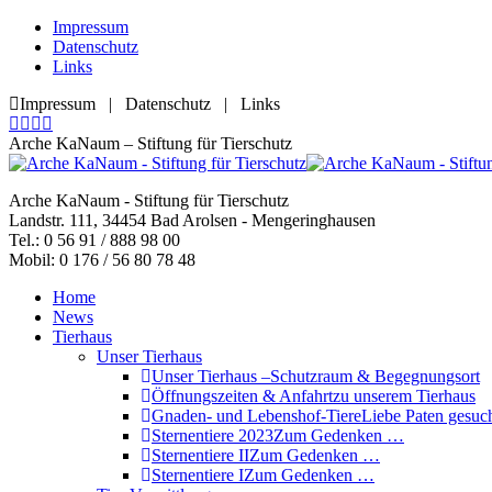
Zum
Impressum
Inhalt
Datenschutz
springen
Links
Impressum | Datenschutz | Links
Facebook
YouTube
RSS
E-
page
page
page
Mail
Arche KaNaum – Stiftung für Tierschutz
opens
opens
opens
page
in
in
in
opens
Arche KaNaum - Stiftung für Tierschutz
new
new
new
in
Landstr. 111, 34454 Bad Arolsen - Mengeringhausen
window
window
window
new
Tel.: 0 56 91 / 888 98 00
window
Mobil: 0 176 / 56 80 78 48
Home
News
Tierhaus
Unser Tierhaus
Unser Tierhaus –
Schutzraum & Begegnungsort
Öffnungszeiten & Anfahrt
zu unserem Tierhaus
Gnaden- und Lebenshof-Tiere
Liebe Paten gesuch
Sternentiere 2023
Zum Gedenken …
Sternentiere II
Zum Gedenken …
Sternentiere I
Zum Gedenken …