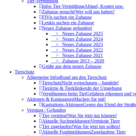
Tier-Vermittlung
Infos Tier-Vermittlung
Ablauf, Kosten usw.
Zuhause gesucht!
Wer will uns haben?
FIVis suchen ein Zuhause
Leukis suchen ein Zuhause
Neues Zuhause gefunden!
> Neues Zuhause 2025
> Neues Zuhause 2024
> Neues Zuhause 2023
> Neues Zuhause 2022
> Neues Zuhause 2021
> Zuhause 2013 – 2020
Grüße aus dem neuen Zuhause
Tierschutz
Allgemeine Infos
Rund um den Tierschutz
Tierschutz
Nicht wegschauen – handeln!
Tierärzte & Tierkliniken
In der Umgebung
Vergiftungen beim Tier
Gefahren erkennen und v
Aktionen & Kampagnen
Machen Sie mit!
Kastrations-Aktionen
Gegen das Elend der Straße
Vermisst / Gefunden
Tier vermisst!
Was Sie jetzt tun können!
Aktuelle Suchmeldungen
Vermisste Tiere
Tier zugelaufen!
Was Sie jetzt tun sollten!
Aktuelle Fundmeldungen
Zugelaufene Tiere