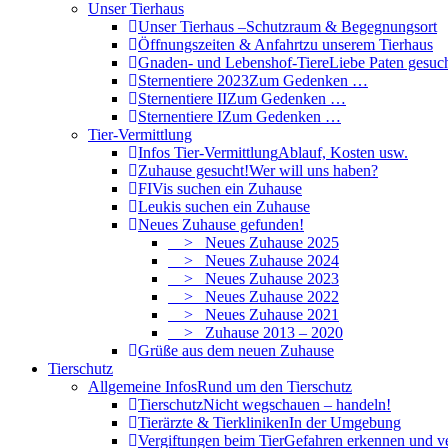
Unser Tierhaus
Unser Tierhaus –
Schutzraum & Begegnungsort
Öffnungszeiten & Anfahrt
zu unserem Tierhaus
Gnaden- und Lebenshof-Tiere
Liebe Paten gesuch
Sternentiere 2023
Zum Gedenken …
Sternentiere II
Zum Gedenken …
Sternentiere I
Zum Gedenken …
Tier-Vermittlung
Infos Tier-Vermittlung
Ablauf, Kosten usw.
Zuhause gesucht!
Wer will uns haben?
FIVis suchen ein Zuhause
Leukis suchen ein Zuhause
Neues Zuhause gefunden!
> Neues Zuhause 2025
> Neues Zuhause 2024
> Neues Zuhause 2023
> Neues Zuhause 2022
> Neues Zuhause 2021
> Zuhause 2013 – 2020
Grüße aus dem neuen Zuhause
Tierschutz
Allgemeine Infos
Rund um den Tierschutz
Tierschutz
Nicht wegschauen – handeln!
Tierärzte & Tierkliniken
In der Umgebung
Vergiftungen beim Tier
Gefahren erkennen und v