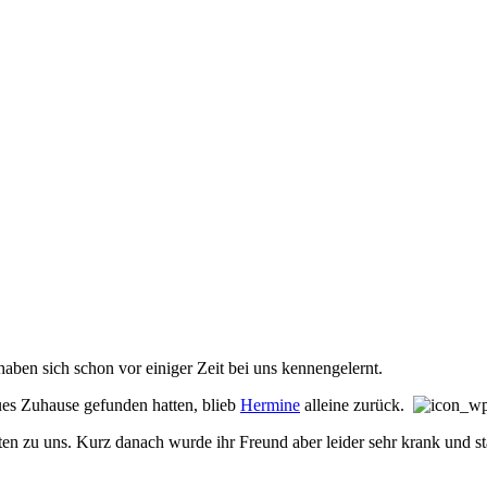
haben sich schon vor ein­ig­er Zeit bei uns ken­nen­ge­lernt.
es Zu­hau­se ge­fun­den hatt­en, blieb
Hermine
all­eine zu­rück.
ährten zu uns. Kurz da­nach wurde ihr Freund aber lei­der sehr krank und st