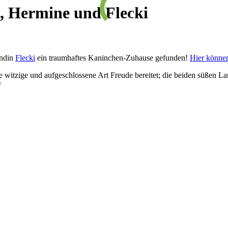
, Hermine und Flecki
n­din
Flecki
ein traum­haf­tes Ka­nin­chen-Zu­hau­se ge­fun­den!
Hier kön­nen
witz­ige und auf­ge­schlos­sene Art Freu­de be­rei­tet; die bei­den süß­en 
♡