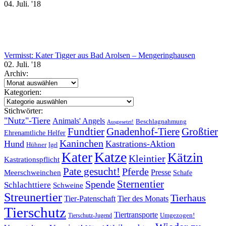
04. Juli. '18
Vermisst: Kater Tigger aus Bad Arolsen – Mengeringhausen
02. Juli. '18
Archiv:
Archiv:
Kategorien:
Kategorien:
Stichwörter:
"Nutz"-Tiere
Animals' Angels
Beschlagnahmung
Ausgesetzt!
Fundtier
Gnadenhof-Tiere
Großtier
Ehrenamtliche Helfer
Kaninchen
Hund
Kastrations-Aktion
Hühner
Igel
Katze
Kater
Kätzin
Kleintier
Kastrationspflicht
Pate gesucht!
Pferde
Presse
Meerschweinchen
Schafe
Sternentier
Spende
Schlachttiere
Schweine
Streunertier
Tierhaus
Tier-Patenschaft
Tier des Monats
Tierschutz
Tiertransporte
Umgezogen!
Tierschutz-Jugend