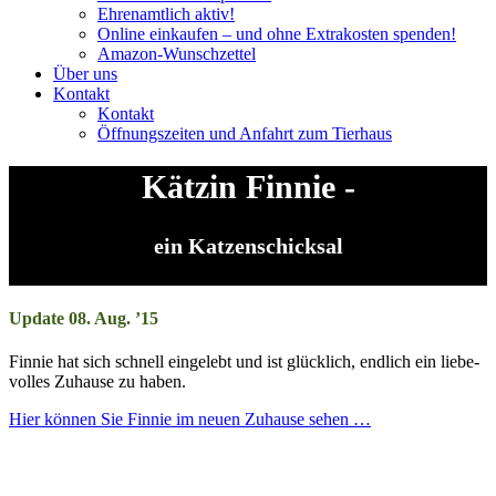
Ehrenamtlich aktiv!
Online einkaufen – und ohne Extrakosten spenden!
Amazon-Wunschzettel
Über uns
Kontakt
Kontakt
Öffnungszeiten und Anfahrt zum Tierhaus
Kätzin Finnie -
ein Katzenschicksal
Update 08. Aug. ’15
Finnie hat sich schnell ein­gelebt und ist glück­lich, end­lich ein liebe­
volles Zu­hause zu haben.
Hier können Sie Finnie im neuen Zuhause sehen …