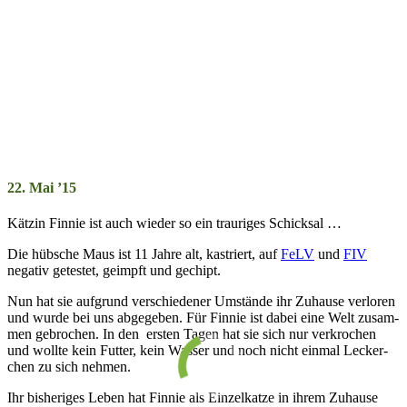
22. Mai ’15
Kätzin Finnie ist auch wieder so ein trau­ri­ges Schick­sal …
Die hübsche Maus ist 11 Jahre alt, kas­triert, auf
FeLV
und
FIV
negativ ge­testet, ge­impft und ge­chipt.
Nun hat sie auf­grund ver­schie­dener Um­stände ihr Zu­hause ver­lor­en
und wurde bei uns ab­ge­ge­ben. Für Finnie ist dabei eine Welt zu­sam­
men ge­broch­en. In den ersten Tagen hat sie sich nur ver­kroch­en
und wollte kein Futter, kein Wasser und noch nicht ein­mal Leck­er­
chen zu sich neh­men.
Ihr bis­her­iges Leben hat Finnie als Einzel­katze in ihrem Zu­hause