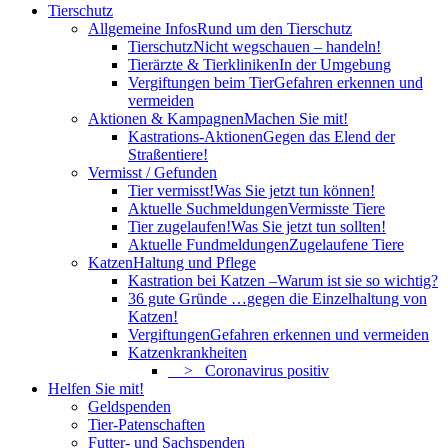
Tierschutz
Allgemeine Infos
Rund um den Tierschutz
Tierschutz
Nicht wegschauen – handeln!
Tierärzte & Tierkliniken
In der Umgebung
Vergiftungen beim Tier
Gefahren erkennen und
vermeiden
Aktionen & Kampagnen
Machen Sie mit!
Kastrations-Aktionen
Gegen das Elend der
Straßentiere!
Vermisst / Gefunden
Tier vermisst!
Was Sie jetzt tun können!
Aktuelle Suchmeldungen
Vermisste Tiere
Tier zugelaufen!
Was Sie jetzt tun sollten!
Aktuelle Fundmeldungen
Zugelaufene Tiere
Katzen
Haltung und Pflege
Kastration bei Katzen –
Warum ist sie so wichtig?
36 gute Gründe …
gegen die Einzelhaltung von
Katzen!
Vergiftungen
Gefahren erkennen und vermeiden
Katzenkrankheiten
> Coronavirus positiv
Helfen Sie mit!
Geldspenden
Tier-Patenschaften
Futter- und Sachspenden