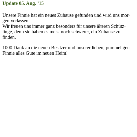
Update 05. Aug. ’15
Unsere Finnie hat ein neues Zu­hause ge­fun­den und wird uns mor­
gen ver­lassen.
Wir freuen uns immer ganz be­sonders für un­sere älter­en Schütz­
linge, denn sie haben es meist noch schwer­er, ein Zu­hause zu
finden.
1000 Dank an die neuen Be­sitzer und unser­er lieben, pummel­igen
Finnie alles Gute im neuen Heim!