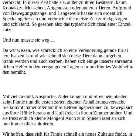
ver­bracht. In dieser Zeit hatte sie, außer zu ihren Be­sitz­ern, kaum
Kontakt zu Men­schen, Art­ge­nossen oder anderen Tieren. Auf­grund
von Be­wegungs­mangel und Lange­weile hat sie sich or­dent­lich
Speck an­ge­fress­en und ver­brach­te die meiste Zeit zu­rück­ge­zogen
und schlaf­end. So ge­sehen also das typ­ische Schick­sal einer Einzel­
katze.
Und nun musste sie weg …
Da wir wissen, wie schreck­lich so eine Ver­än­der­ung ge­rade für äl­
tere Katz­en ist und wie schnell sich diese Tiere dann auf­ge­ben,
krank werden und auch sterben, haben sich ei­ni­ge un­ser­er ehr­en­amt­
lich­en Hel­fer in den ver­gang­en­en Tagen sehr um Finnies Wohl­be­fin­
den be­müht.
Mit viel Ge­duld, An­sprache, Ab­lenk­ung­en und Streich­el­ein­heit­en
zeigt Finnie nun die er­sten zar­ten ei­gen­en An­näh­er­ungs­ver­suche.
Sie kommt immer öfter auf ihre Be­treu­ungs­per­sonen zu, be­wegt sich
aus ihrer Höhle her­aus und läuft freier in ihrem Zimmer um­her. Und
sie frisst end­lich klei­ne Meng­en! Auch zum Spiel­en lässt sie sich
nun immer öfter ani­mier­en.
Wir hoffen, dass sich für Finnie schnell ein neues Zu­hause findet, in