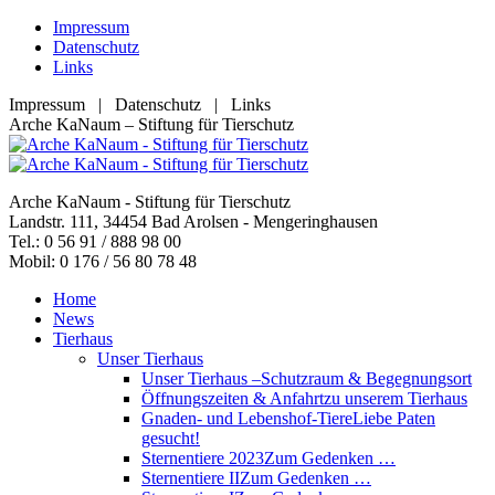
Zum
Impressum
Inhalt
Datenschutz
springen
Links
Impressum | Datenschutz | Links
Facebook
YouTube
RSS
E-
Arche KaNaum – Stiftung für Tierschutz
page
page
page
Mail
opens
opens
opens
page
in
in
in
opens
Arche KaNaum - Stiftung für Tierschutz
new
new
new
in
Landstr. 111, 34454 Bad Arolsen - Mengeringhausen
window
window
window
new
Tel.: 0 56 91 / 888 98 00
window
Mobil: 0 176 / 56 80 78 48
Home
News
Tierhaus
Unser Tierhaus
Unser Tierhaus –
Schutzraum & Begegnungsort
Öffnungszeiten & Anfahrt
zu unserem Tierhaus
Gnaden- und Lebenshof-Tiere
Liebe Paten
gesucht!
Sternentiere 2023
Zum Gedenken …
Sternentiere II
Zum Gedenken …