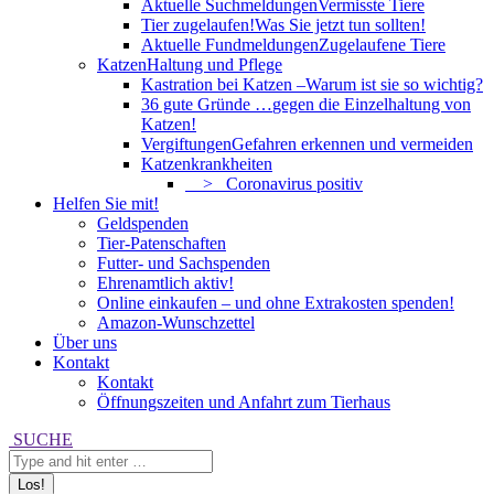
Aktuelle Suchmeldungen
Vermisste Tiere
Tier zugelaufen!
Was Sie jetzt tun sollten!
Aktuelle Fundmeldungen
Zugelaufene Tiere
Katzen
Haltung und Pflege
Kastration bei Katzen –
Warum ist sie so wichtig?
36 gute Gründe …
gegen die Einzelhaltung von
Katzen!
Vergiftungen
Gefahren erkennen und vermeiden
Katzenkrankheiten
> Coronavirus positiv
Helfen Sie mit!
Geldspenden
Tier-Patenschaften
Futter- und Sachspenden
Ehrenamtlich aktiv!
Online einkaufen – und ohne Extrakosten spenden!
Amazon-Wunschzettel
Über uns
Kontakt
Kontakt
Öffnungszeiten und Anfahrt zum Tierhaus
Search:
SUCHE