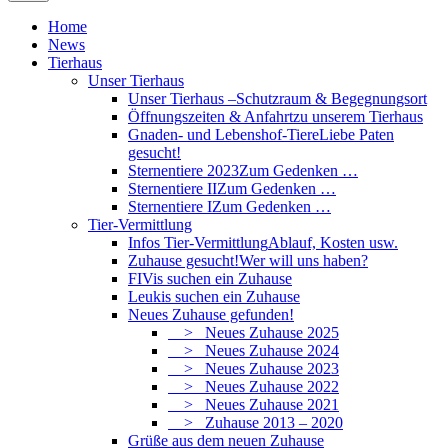
Home
News
Tierhaus
Unser Tierhaus
Unser Tierhaus –
Schutzraum & Begegnungsort
Öffnungszeiten & Anfahrt
zu unserem Tierhaus
Gnaden- und Lebenshof-Tiere
Liebe Paten
gesucht!
Sternentiere 2023
Zum Gedenken …
Sternentiere II
Zum Gedenken …
Sternentiere I
Zum Gedenken …
Tier-Vermittlung
Infos Tier-Vermittlung
Ablauf, Kosten usw.
Zuhause gesucht!
Wer will uns haben?
FIVis suchen ein Zuhause
Leukis suchen ein Zuhause
Neues Zuhause gefunden!
> Neues Zuhause 2025
> Neues Zuhause 2024
> Neues Zuhause 2023
> Neues Zuhause 2022
> Neues Zuhause 2021
> Zuhause 2013 – 2020
Grüße aus dem neuen Zuhause