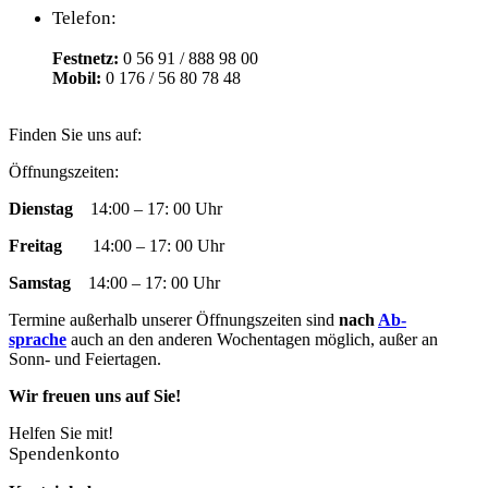
Telefon:
Festnetz:
0 56 91 / 888 98 00
Mobil:
0 176 / 56 80 78 48
Finden Sie uns auf:
Facebook
YouTube
RSS
Instagram
E-
Öffnungszeiten:
page
page
page
page
Mail
Dienstag
14:00 – 17: 00 Uhr
opens
opens
opens
opens
page
in
in
in
in
opens
Freitag
14:00 – 17: 00 Uhr
new
new
new
new
in
window
window
window
window
new
Samstag
14:00 – 17: 00 Uhr
window
Termine außer­halb un­ser­er Öff­nungs­zeit­en sind
nach
Ab­
sprache
auch an den an­der­en Woch­en­tag­en mög­lich, außer an
Sonn- und Fei­­er­­tag­en.
Wir freuen uns auf Sie!
Helfen Sie mit!
Spendenkonto