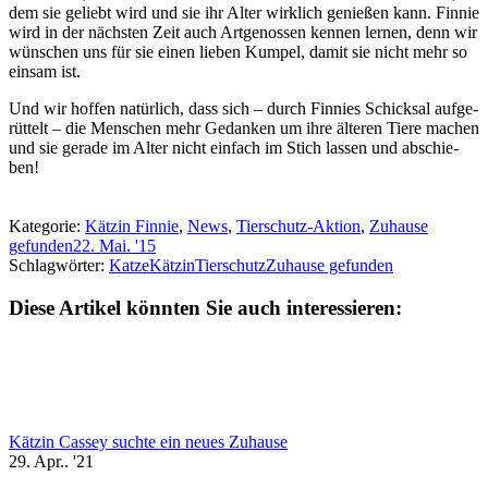
dem sie geliebt wird und sie ihr Alter wirk­lich ge­nießen kann. Finnie
wird in der nächs­ten Zeit auch Art­ge­nossen kennen lern­en, denn wir
wün­schen uns für sie einen lieben Kumpel, damit sie nicht mehr so
ein­sam ist.
Und wir hoffen natür­lich, dass sich – durch Finnies Schick­sal auf­ge­
rütt­elt – die Men­schen mehr Ge­dank­en um ihre äl­ter­en Tiere machen
und sie gerade im Alter nicht ein­fach im Stich lassen und ab­schie­
ben!
Kategorie:
Kätzin Finnie
,
News
,
Tierschutz-Aktion
,
Zuhause
gefunden
22. Mai. '15
Schlagwörter:
Katze
Kätzin
Tierschutz
Zuhause gefunden
Diese Artikel könnten Sie auch interessieren:
Kätzin Cassey suchte ein neues Zuhause
29. Apr.. '21