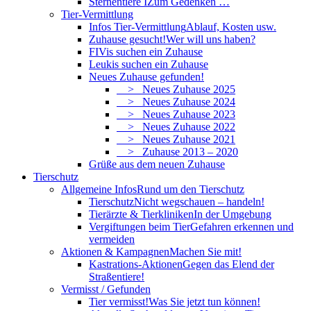
Sternentiere I
Zum Gedenken …
Tier-Vermittlung
Infos Tier-Vermittlung
Ablauf, Kosten usw.
Zuhause gesucht!
Wer will uns haben?
FIVis suchen ein Zuhause
Leukis suchen ein Zuhause
Neues Zuhause gefunden!
> Neues Zuhause 2025
> Neues Zuhause 2024
> Neues Zuhause 2023
> Neues Zuhause 2022
> Neues Zuhause 2021
> Zuhause 2013 – 2020
Grüße aus dem neuen Zuhause
Tierschutz
Allgemeine Infos
Rund um den Tierschutz
Tierschutz
Nicht wegschauen – handeln!
Tierärzte & Tierkliniken
In der Umgebung
Vergiftungen beim Tier
Gefahren erkennen und
vermeiden
Aktionen & Kampagnen
Machen Sie mit!
Kastrations-Aktionen
Gegen das Elend der
Straßentiere!
Vermisst / Gefunden
Tier vermisst!
Was Sie jetzt tun können!