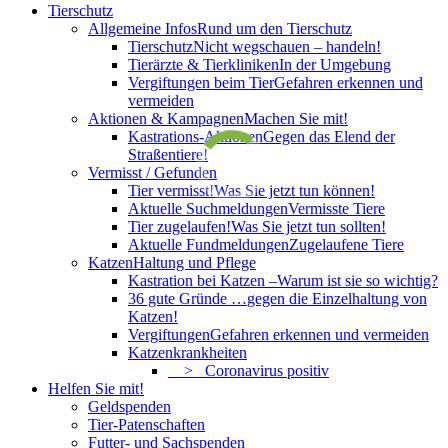
Tierschutz
Allgemeine Infos
Rund um den Tierschutz
Tierschutz
Nicht wegschauen – handeln!
Tierärzte & Tierkliniken
In der Umgebung
Vergiftungen beim Tier
Gefahren erkennen und
vermeiden
Aktionen & Kampagnen
Machen Sie mit!
Kastrations-Aktionen
Gegen das Elend der
Straßentiere!
Vermisst / Gefunden
Tier vermisst!
Was Sie jetzt tun können!
Aktuelle Suchmeldungen
Vermisste Tiere
Tier zugelaufen!
Was Sie jetzt tun sollten!
Aktuelle Fundmeldungen
Zugelaufene Tiere
Katzen
Haltung und Pflege
Kastration bei Katzen –
Warum ist sie so wichtig?
36 gute Gründe …
gegen die Einzelhaltung von
Katzen!
Vergiftungen
Gefahren erkennen und vermeiden
Katzenkrankheiten
> Coronavirus positiv
Helfen Sie mit!
Geldspenden
Tier-Patenschaften
Futter- und Sachspenden