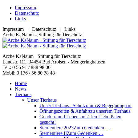
Zum
Impressum
Inhalt
Datenschutz
springen
Links
Impressum | Datenschutz | Links
Facebook
YouTube
RSS
E-
Arche KaNaum – Stiftung für Tierschutz
page
page
page
Mail
opens
opens
opens
page
in
in
in
opens
Arche KaNaum - Stiftung für Tierschutz
new
new
new
in
Landstr. 111, 34454 Bad Arolsen - Mengeringhausen
window
window
window
new
Tel.: 0 56 91 / 888 98 00
window
Mobil: 0 176 / 56 80 78 48
Home
News
Tierhaus
Unser Tierhaus
Unser Tierhaus –
Schutzraum & Begegnungsort
Öffnungszeiten & Anfahrt
zu unserem Tierhaus
Gnaden- und Lebenshof-Tiere
Liebe Paten
gesucht!
Sternentiere 2023
Zum Gedenken …
Sternentiere II
Zum Gedenken …