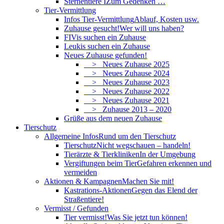
Sternentiere I
Zum Gedenken …
Tier-Vermittlung
Infos Tier-Vermittlung
Ablauf, Kosten usw.
Zuhause gesucht!
Wer will uns haben?
FIVis suchen ein Zuhause
Leukis suchen ein Zuhause
Neues Zuhause gefunden!
> Neues Zuhause 2025
> Neues Zuhause 2024
> Neues Zuhause 2023
> Neues Zuhause 2022
> Neues Zuhause 2021
> Zuhause 2013 – 2020
Grüße aus dem neuen Zuhause
Tierschutz
Allgemeine Infos
Rund um den Tierschutz
Tierschutz
Nicht wegschauen – handeln!
Tierärzte & Tierkliniken
In der Umgebung
Vergiftungen beim Tier
Gefahren erkennen und
vermeiden
Aktionen & Kampagnen
Machen Sie mit!
Kastrations-Aktionen
Gegen das Elend der
Straßentiere!
Vermisst / Gefunden
Tier vermisst!
Was Sie jetzt tun können!