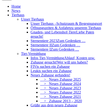
Home
News
Tierhaus
Unser Tierhaus
Unser Tierhaus –
Schutzraum & Begegnungsort
Öffnungszeiten & Anfahrt
zu unserem Tierhaus
Gnaden- und Lebenshof-Tiere
Liebe Paten
gesucht!
Sternentiere 2023
Zum Gedenken …
Sternentiere II
Zum Gedenken …
Sternentiere I
Zum Gedenken …
Tier-Vermittlung
Infos Tier-Vermittlung
Ablauf, Kosten usw.
Zuhause gesucht!
Wer will uns haben?
FIVis suchen ein Zuhause
Leukis suchen ein Zuhause
Neues Zuhause gefunden!
> Neues Zuhause 2025
> Neues Zuhause 2024
> Neues Zuhause 2023
> Neues Zuhause 2022
> Neues Zuhause 2021
> Zuhause 2013 – 2020
Grüße aus dem neuen Zuhause