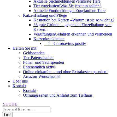
Aktuelle Suchmeldungen
Vermisste Tiere
Tier zugelaufen!
Was Sie jetzt tun sollten!
Aktuelle Fundmeldungen
Zugelaufene Tiere
Katzen
Haltung und Pflege
Kastration bei Katzen –
Warum ist sie so wichtig?
36 gute Gründe …
gegen die Einzelhaltung von
Katzen!
Vergiftungen
Gefahren erkennen und vermeiden
Katzenkrankheiten
> Coronavirus positiv
Helfen Sie mit!
Geldspenden
Tier-Patenschaften
Futter- und Sachspenden
Ehrenamtlich aktiv!
Online einkaufen – und ohne Extrakosten spenden!
Amazon-Wunschzettel
Über uns
Kontakt
Kontakt
Öffnungszeiten und Anfahrt zum Tierhaus
Search:
SUCHE