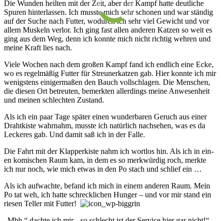
Die Wunden heil­ten mit der Zeit, aber der Kampf hatte deut­liche
Spu­ren hin­ter­las­sen. Ich musste mich sehr scho­nen und war stän­dig
auf der Suche nach Futt­er, wo­durch ich sehr viel Ge­wicht und vor
all­em Mus­keln ver­lor. Ich ging fast all­en an­der­en Katz­en so weit es
ging aus dem Weg, denn ich konn­te mich nicht rich­tig wehr­en und
meine Kraft lies nach.
Viele Wochen nach dem groß­en Kampf fand ich end­lich eine Ecke,
wo es re­gel­mä­ßig Futt­er für Streu­ner­katz­en gab. Hier konnte ich mir
wenigs­tens ein­iger­maß­en den Bauch voll­schla­gen. Die Mensch­en,
die die­sen Ort be­treu­ten, be­merk­ten all­er­dings meine An­we­sen­heit
und mein­en schlech­ten Zu­stand.
Als ich ein paar Tage spä­ter ein­en wun­der­ba­ren Ge­ruch aus einer
Draht­kiste wahr­nahm, musste ich na­tür­lich nach­seh­en, was es da
Leck­er­es gab. Und damit saß ich in der Falle.
Die Fahrt mit der Klap­per­kiste nahm ich wort­los hin. Als ich in ein­
en kom­isch­en Raum kam, in dem es so merk­wür­dig roch, merkte
ich nur noch, wie mich etwas in den Po stach und schlief ein …
Als ich auf­wachte, be­fand ich mich in ein­em an­der­en Raum. Mein
Po tat weh, ich hatte schreck­lich­en Hunger – und vor mir stand ein
rie­sen Tell­er mit Futt­er!
„Mhh,“ dachte ich mir, „so schlecht ist der Service hier gar nicht!“