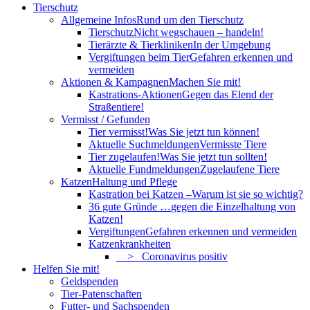
Tierschutz
Allgemeine Infos
Rund um den Tierschutz
Tierschutz
Nicht wegschauen – handeln!
Tierärzte & Tierkliniken
In der Umgebung
Vergiftungen beim Tier
Gefahren erkennen und
vermeiden
Aktionen & Kampagnen
Machen Sie mit!
Kastrations-Aktionen
Gegen das Elend der
Straßentiere!
Vermisst / Gefunden
Tier vermisst!
Was Sie jetzt tun können!
Aktuelle Suchmeldungen
Vermisste Tiere
Tier zugelaufen!
Was Sie jetzt tun sollten!
Aktuelle Fundmeldungen
Zugelaufene Tiere
Katzen
Haltung und Pflege
Kastration bei Katzen –
Warum ist sie so wichtig?
36 gute Gründe …
gegen die Einzelhaltung von
Katzen!
Vergiftungen
Gefahren erkennen und vermeiden
Katzenkrankheiten
> Coronavirus positiv
Helfen Sie mit!
Geldspenden
Tier-Patenschaften
Futter- und Sachspenden