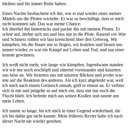
blei­ben und für immer Ruhe haben.
Eines Nachts be­ob­ach­tete ich ihn, wie er mal wieder ein­es mein­er
Mä­dels um die Pfo­ten wick­el­te. Er war so be­schäf­tigt, dass er mich
nicht kom­men sah. Das war meine Chance.
Ich über­fiel ihn hin­ter­rücks und packte ihn mit mein­en Pfo­ten. Er
schrie auf, drehte sich um und biss mir in die Pfote. Ra­send vor Wut
und Schmerz roll­ten wir laut krei­schend über den Geh­weg. Wir
kämpf­ten, bis die Haa­re nur so flo­gen, wir kratz­ten und bis­sen uns
imm­er wie­der, es war ein Kampf auf Le­ben und Tod, und nur ein­er
kon­nte ge­winnen.
Ich weiß nicht mehr, wie lange wie kämpf­ten. Ir­gend­wann stan­den
wir wir nur noch er­schöpft und zitt­ernd vor­ein­an­der und knurr­ten
uns böse an. Wir fix­ier­ten uns mit un­ser­en Blick­en und jevder war­
tete auf die Reak­tion des an­der­en. Als ich kurz ab­ge­lenkt war, weil
ich mich nach ein­em Ge­räusch um­sah, griff er er­neut an. Er ver­biss
sich in mir und prü­gel­te so auf mich ein, dass mir nur noch die
Flucht blieb. Ich be­frei­te mich aus seinen Krall­en und rann­te um
mein Leben.
Ich rannte so lange, bis ich mich in einer Ge­gend wie­der­fand, die
ich bis da­hin gar nicht kann­te. Mein früh­er­es Re­vier habe ich nach
die­ser Nacht nie wieder ge­sehen.