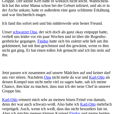
Grupp­e. Der klei­ne Kerl hatte es wirk­lich nicht leicht. Wahr­schein­
lich hat ihn seine Mama schon bei der Ge­burt in­fi­ziert, und als er in
der Arche an­kam, hatte er auß­er­dem eine ganz schlim­me Er­käl­tung
und war fürch­ter­lich ma­ger.
Ich fand ihn sofort nett und bin mitt­ler­wei­le sein bes­ter Freund.
Unser
schwar­zer Opa
, der sich doch als ganz okay ent­puppt hatte,
ver­ließ uns lei­der vor ein paar Woch­en und ist über die Re­gen­bo­
gen­brücke ge­gang­en.
Fin­dus
hatte sich bis zu­letzt sehr lieb um ihn
ge­küm­mert, hat mit ihm ge­schmust und ihn ge­wärmt, wenn es ihm
nicht gut ging. Er hat einen toll­en Job ge­macht und ich bin stolz auf
ihn.
Jetzt pass­en wir zu­sam­men auf un­sere Mäd­chen auf und kei­ner darf
uns vier stö­ren. Nach­dem
Opa
nicht mehr da war und
Karl-Otto
als
dess­en Kum­pel nun nicht mehr viel zu sa­gen hatte, sah ich meine
Chance, ihm klar zu mach­en, dass nun ich der neue Chef in unserer
Grup­pe bin.
Karl-Otto
er­inn­ert mich sehr an meinen bö­sen Feind von da­mals,
denn der war auch schwarz-weiß. Also habe ich
Karl-Otto
mehr­fach
ver­prü­gelt. Auch, wenn ich weiß, dass das nicht be­son­ders fair ist.
Aber ich möchte mein­en klein­en Kum­pel
Fin­dus
und meine bei­den