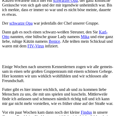
Katz­en er­war­tete mich hier ein
schwar­zer Opa
, der ganz ko­mische
Ge­räu­sche von sich gab und der mir ir­gend­wie un­heiml­ich war. Bis
ich merkte, dass er immer so war und es nicht böse meinte, dau­er­te
es etwas.
Der
schwar­ze Opa
war je­den­falls der Chef un­ser­er Gruppe.
Dann gab es noch einen schwarz-weiß­en Streu­ner, den Sie
Karl-
Otto
nann­ten, eine hüb­sche graue Lady na­mens
Mika
und eine ganz
liebe, ruhi­ge Kätz­in na­mens
Be­nice
. Alle teil­ten mein Schick­sal und
wa­ren mit dem
FIV-Virus
in­fi­ziert.
Einige Woch­en nach un­ser­em Ken­nen­ler­nen zo­gen wir alle ge­mein­
sam in ein­en sehr groß­en Grup­pen­raum mit ein­em schön­en Ge­hege.
Hier konn­ten wir uns wirk­lich wohl­fühl­en und wir schlos­sen alle
Freund­schaft.
Futter gibt es hier immer reich­lich, und ab und zu kom­men liebe
Men­schen zu uns, die mit uns spie­len und kusch­eln. Mitt­ler­weile
finde ich an­fass­en und schmus­en näm­lich rich­tig toll und ich kann
mir gar nicht mehr vor­stell­en, wie es früh­er ohne auf der Straße war.
Vor ein paar Wochen kam dann noch der kleine
Fin­dus
in un­sere