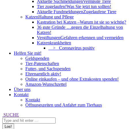
Aktuelle Suchmeldungen
Vermisste Tiere
Tier zugelaufen!
Was Sie jetzt tun sollten!
Aktuelle Fundmeldungen
Zugelaufene Tiere
Katzen
Haltung und Pflege
Kastration bei Katzen –
Warum ist sie so wichtig?
36 gute Gründe …
gegen die Einzelhaltung von
Katzen!
Vergiftungen
Gefahren erkennen und vermeiden
Katzenkrankheiten
> Coronavirus positiv
Helfen Sie mit!
Geldspenden
Tier-Patenschaften
Futter- und Sachspenden
Ehrenamtlich aktiv!
Online einkaufen – und ohne Extrakosten spenden!
Amazon-Wunschzettel
Über uns
Kontakt
Kontakt
Öffnungszeiten und Anfahrt zum Tierhaus
Search:
SUCHE