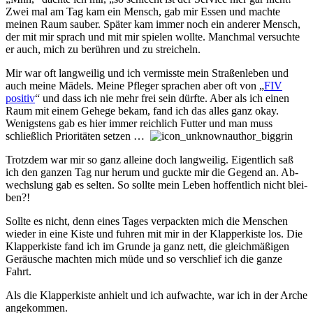
Zwei mal am Tag kam ein Mensch, gab mir Essen und mach­te
mein­en Raum sau­ber. Später kam im­mer noch ein an­der­er Mensch,
der mit mir sprach und mit mir spie­len woll­te. Manch­mal ver­such­te
er auch, mich zu be­rühr­en und zu streich­eln.
Mir war oft lang­wei­lig und ich ver­misste mein Stra­ßen­le­ben und
auch meine Mä­dels. Meine Pfle­ger sprach­en aber oft von „
FIV
positiv
“ und dass ich nie mehr frei sein dürf­te. Aber als ich einen
Raum mit ein­em Ge­hege be­kam, fand ich das alles ganz okay.
Wenigs­tens gab es hier immer reich­lich Fut­ter und man muss
schließ­lich Pri­ori­tät­en setz­en …
Trotzdem war mir so ganz all­eine doch lang­wei­lig. Ei­gent­lich saß
ich den ganz­en Tag nur he­rum und guck­te mir die Ge­gend an. Ab­
wechs­lung gab es sel­ten. So soll­te mein Le­ben hoff­ent­lich nicht blei­
ben?!
Sollte es nicht, denn ein­es Ta­ges ver­pack­ten mich die Mensch­en
wie­der in eine Kiste und fuhr­en mit mir in der Klapp­er­kis­te los. Die
Klapp­er­kis­te fand ich im Grun­de ja ganz nett, die gleich­mäß­ig­en
Ge­räu­sche mach­ten mich müde und so ver­schlief ich die ganze
Fahrt.
Als die Klapp­er­kis­te an­hielt und ich auf­wachte, war ich in der Arche
an­ge­kom­men.