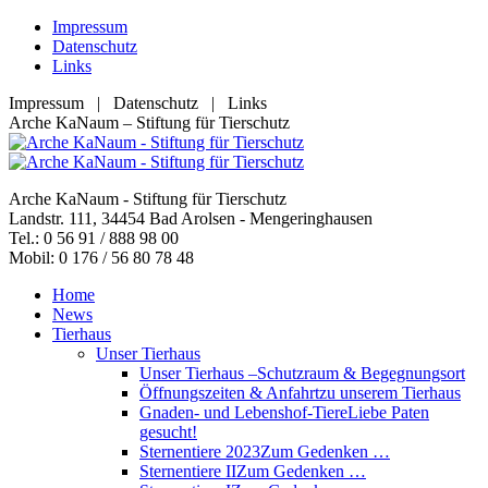
Zum
Impressum
Inhalt
Datenschutz
springen
Links
Impressum | Datenschutz | Links
Facebook
YouTube
RSS
E-
Arche KaNaum – Stiftung für Tierschutz
page
page
page
Mail
opens
opens
opens
page
in
in
in
opens
Arche KaNaum - Stiftung für Tierschutz
new
new
new
in
Landstr. 111, 34454 Bad Arolsen - Mengeringhausen
window
window
window
new
Tel.: 0 56 91 / 888 98 00
window
Mobil: 0 176 / 56 80 78 48
Home
News
Tierhaus
Unser Tierhaus
Unser Tierhaus –
Schutzraum & Begegnungsort
Öffnungszeiten & Anfahrt
zu unserem Tierhaus
Gnaden- und Lebenshof-Tiere
Liebe Paten
gesucht!
Sternentiere 2023
Zum Gedenken …
Sternentiere II
Zum Gedenken …