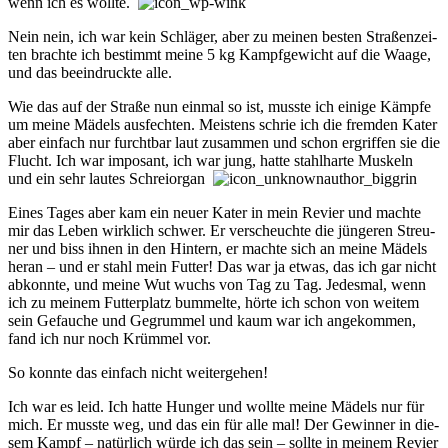
wenn ich es wollte.
Nein nein, ich war kein Schlä­ger, aber zu mein­en bes­ten Stra­ßen­zei­
ten brachte ich be­stimmt meine 5 kg Kampf­ge­wicht auf die Waage,
und das be­ein­druck­te alle.
Wie das auf der Straße nun ein­mal so ist, musste ich einige Kämpfe
um meine Mä­dels aus­fech­ten. Meis­tens schrie ich die frem­den Kater
aber ein­fach nur furcht­bar laut zu­sam­men und schon erg­riff­en sie die
Flucht. Ich war im­po­sant, ich war jung, hatte stahl­harte Mus­keln
und ein sehr lau­tes Schrei­or­gan
Eines Tages aber kam ein neuer Kater in mein Revier und machte
mir das Leben wirk­lich schwer. Er ver­scheuch­te die jüng­er­en Streu­
ner und biss ihnen in den Hin­tern, er machte sich an meine Mä­dels
heran – und er stahl mein Fut­ter! Das war ja et­was, das ich gar nicht
ab­kon­nte, und meine Wut wuchs von Tag zu Tag. Je­des­mal, wenn
ich zu mein­em Fut­ter­platz bum­mel­te, hör­te ich schon von wei­tem
sein Ge­fauche und Ge­grum­mel und kaum war ich an­ge­kom­men,
fand ich nur noch Krüm­mel vor.
So konnte das ein­fach nicht wei­ter­geh­en!
Ich war es leid. Ich hatte Hung­er und wollte meine Mä­dels nur für
mich. Er musste weg, und das ein für alle mal! Der Ge­win­ner in die­
sem Kampf – na­tür­lich würde ich das sein – sollte in mein­em Re­vier