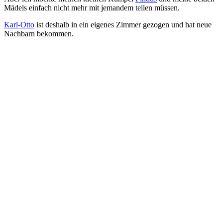
Mä­dels ein­fach nicht mehr mit je­man­dem tei­len müss­en.
Karl-Otto
ist des­halb in ein ei­gen­es Zim­mer ge­zo­gen und hat neue
Nach­barn be­kom­men.