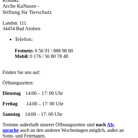
Kontakt:
Arche KaNaum -
Stiftung für Tierschutz
Landstr. 111
34454 Bad Arolsen
Telefon:
Festnetz:
0 56 91 / 888 98 00
Mobil:
0 176 / 56 80 78 48
Finden Sie uns auf:
Facebook
YouTube
RSS
Instagram
E-
Öffnungszeiten:
page
page
page
page
Mail
Dienstag
14:00 – 17: 00 Uhr
opens
opens
opens
opens
page
in
in
in
in
opens
Freitag
14:00 – 17: 00 Uhr
new
new
new
new
in
window
window
window
window
new
Samstag
14:00 – 17: 00 Uhr
window
Termine außer­halb un­ser­er Öff­nungs­zeit­en sind
nach
Ab­
sprache
auch an den an­der­en Woch­en­tag­en mög­lich, außer an
Sonn- und Fei­­er­­tag­en.