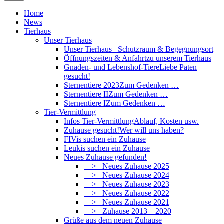
Home
News
Tierhaus
Unser Tierhaus
Unser Tierhaus –
Schutzraum & Begegnungsort
Öffnungszeiten & Anfahrt
zu unserem Tierhaus
Gnaden- und Lebenshof-Tiere
Liebe Paten
gesucht!
Sternentiere 2023
Zum Gedenken …
Sternentiere II
Zum Gedenken …
Sternentiere I
Zum Gedenken …
Tier-Vermittlung
Infos Tier-Vermittlung
Ablauf, Kosten usw.
Zuhause gesucht!
Wer will uns haben?
FIVis suchen ein Zuhause
Leukis suchen ein Zuhause
Neues Zuhause gefunden!
> Neues Zuhause 2025
> Neues Zuhause 2024
> Neues Zuhause 2023
> Neues Zuhause 2022
> Neues Zuhause 2021
> Zuhause 2013 – 2020
Grüße aus dem neuen Zuhause