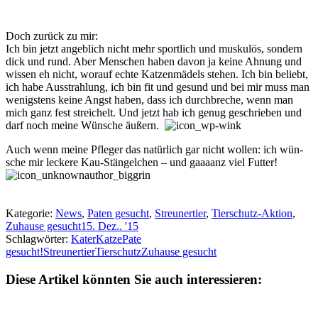
Doch zurück zu mir:
Ich bin jetzt an­geb­lich nicht mehr sport­lich und mus­ku­lös, son­dern
dick und rund. Aber Men­schen haben da­von ja keine Ahn­ung und
wis­sen eh nicht, wo­rauf echte Katz­en­mä­dels stehen. Ich bin be­liebt,
ich habe Aus­strahl­ung, ich bin fit und ge­sund und bei mir muss man
wen­igs­tens keine Angst ha­ben, dass ich durch­breche, wenn man
mich ganz fest streich­elt. Und jetzt hab ich ge­nug ge­schrie­ben und
darf noch meine Wün­sche äußern.
Auch wenn meine Pfle­ger das na­tür­lich gar nicht woll­en: ich wün­
sche mir leck­ere Kau-Stäng­el­chen – und gaaaanz viel Futt­er!
Kategorie:
News
,
Paten gesucht
,
Streunertier
,
Tierschutz-Aktion
,
Zuhause gesucht
15. Dez.. '15
Schlagwörter:
Kater
Katze
Pate
gesucht!
Streunertier
Tierschutz
Zuhause gesucht
Diese Artikel könnten Sie auch interessieren: