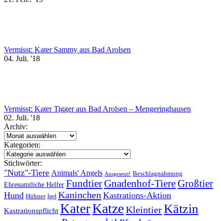
Vermisst: Kater Sammy aus Bad Arolsen
04. Juli. '18
Vermisst: Kater Tigger aus Bad Arolsen – Mengeringhausen
02. Juli. '18
Archiv:
Archiv:
Kategorien:
Kategorien:
Stichwörter:
"Nutz"-Tiere
Animals' Angels
Beschlagnahmung
Ausgesetzt!
Fundtier
Gnadenhof-Tiere
Großtier
Ehrenamtliche Helfer
Kaninchen
Hund
Kastrations-Aktion
Hühner
Igel
Katze
Kater
Kätzin
Kleintier
Kastrationspflicht