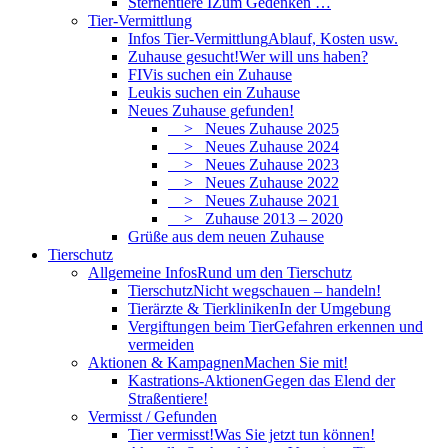
Sternentiere I
Zum Gedenken …
Tier-Vermittlung
Infos Tier-Vermittlung
Ablauf, Kosten usw.
Zuhause gesucht!
Wer will uns haben?
FIVis suchen ein Zuhause
Leukis suchen ein Zuhause
Neues Zuhause gefunden!
> Neues Zuhause 2025
> Neues Zuhause 2024
> Neues Zuhause 2023
> Neues Zuhause 2022
> Neues Zuhause 2021
> Zuhause 2013 – 2020
Grüße aus dem neuen Zuhause
Tierschutz
Allgemeine Infos
Rund um den Tierschutz
Tierschutz
Nicht wegschauen – handeln!
Tierärzte & Tierkliniken
In der Umgebung
Vergiftungen beim Tier
Gefahren erkennen und
vermeiden
Aktionen & Kampagnen
Machen Sie mit!
Kastrations-Aktionen
Gegen das Elend der
Straßentiere!
Vermisst / Gefunden
Tier vermisst!
Was Sie jetzt tun können!