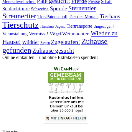
Pate gesucht!
Pferde
Presse
Meerschweinchen
Schafe
Sternentier
Spende
Schlachttiere
Schweine
Streunertier
Tierhaus
Tier-Patenschaft
Tier des Monats
Tierschutz
Tiertransporte
Umgezogen!
Tierschutz-Jugend
Wieder zu
Vermisst!
Weihnachten
Veranstaltung
Vögel
Zuhause
Hause!
Zugelaufen!
Wildtier
Ziegen
gefunden
Zuhause gesucht
Online einkaufen – ­und ohne Extrakosten spenden!