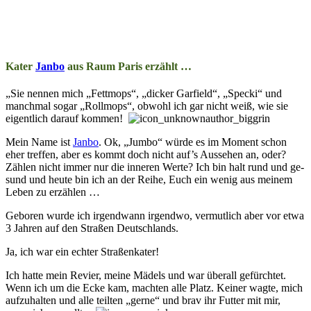
Kater
Janbo
aus Raum Paris erzählt …
„Sie nennen mich „Fett­mops“, „dick­er Gar­field“, „Specki“ und
manch­mal so­gar „Roll­mops“, obwohl ich gar nicht weiß, wie sie
eig­ent­lich dar­auf komm­en!
Mein Name ist
Janbo
. Ok, „Jumbo“ würde es im Moment schon
eher treffen, aber es kommt doch nicht auf’s Aus­sehen an, oder?
Zählen nicht immer nur die in­ner­en Werte? Ich bin halt rund und ge­
sund und heute bin ich an der Reihe, Euch ein wenig aus mein­em
Leben zu er­zählen …
Geboren wurde ich irgend­wann irgend­wo, ver­mut­lich aber vor etwa
3 Jahren auf den Straß­en Deutsch­lands.
Ja, ich war ein ech­ter Stra­ßen­kater!
Ich hatte mein Revier, meine Mädels und war über­all ge­fürch­tet.
Wenn ich um die Ecke kam, machten alle Platz. Keiner wag­te, mich
auf­zu­hal­ten und alle teil­ten „gerne“ und brav ihr Fut­ter mit mir,