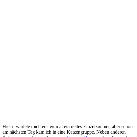
Hier erwartete mich erst ein­mal ein nett­es Ein­zel­zim­mer, aber schon
am nächs­ten Tag kam ich in eine Katz­en­grup­pe. Ne­ben an­der­en