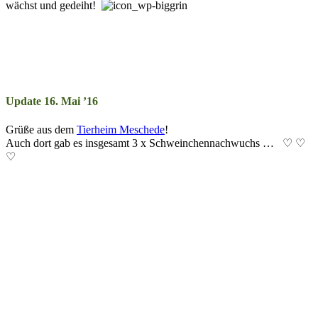
wächst und ge­deiht!
Update 16. Mai ’16
Grüße aus dem
Tierheim Me­sche­de
!
Auch dort gab es ins­ge­samt 3 x Schwein­chen­nach­wuchs … ♡ ♡
♡