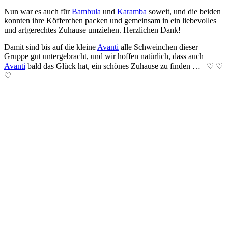
Nun war es auch für
Bam­bu­la
und
Ka­ramba
so­weit, und die bei­den
konn­ten ihre Köff­er­chen pack­en und ge­mein­sam in ein lie­be­voll­es
und art­ge­rech­tes Zu­hau­se um­zieh­en. Herz­lich­en Dank!
Damit sind bis auf die klei­ne
Avanti
alle Schwein­chen die­ser
Gruppe gut un­ter­gebracht, und wir hoff­en na­tür­lich, dass auch
Avanti
bald das Glück hat, ein schön­es Zu­hau­se zu fin­den … ♡ ♡
♡