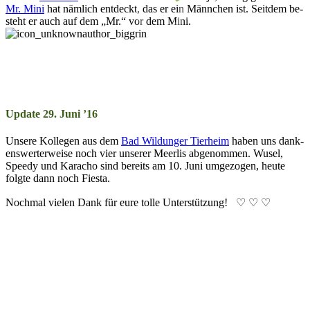
Mr. Mini
hat näm­lich ent­deckt, das er ein Männ­chen ist. Seit­dem be­
steht er auch auf dem „Mr.“ vor dem Mini.
Update 29. Juni ’16
Unsere Kollegen aus dem
Bad Wil­dun­ger Tier­­heim
ha­ben uns dank­
ens­wer­ter­weise noch vier un­ser­er Meer­lis ab­ge­nom­men. Wu­sel,
Speedy und Ka­racho sind be­reits am 10. Juni um­ge­zo­gen, heute
folg­te dann noch Fie­sta.
Nochmal vielen Dank für eure tolle Un­ter­stütz­ung! ♡ ♡ ♡