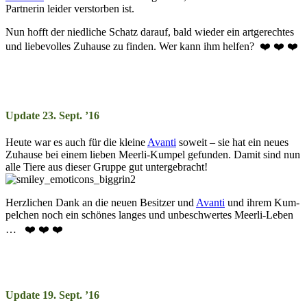
Partnerin leider verstorben ist.
Nun hofft der niedliche Schatz darauf, bald wieder ein artgerechtes
und liebevolles Zuhause zu finden. Wer kann ihm helfen? ❤️ ❤️ ❤️
Update 23. Sept. ’16
Heute war es auch für die kleine
Avanti
so­weit – sie hat ein neu­es
Zu­hau­se bei ein­em lie­ben Meer­li-Kum­pel ge­fun­den. Da­mit sind nun
alle Tiere aus die­ser Gruppe gut un­ter­ge­bracht!
Herzlichen Dank an die neu­en Be­sitz­er und
Avanti
und ihr­em Kum­
pel­chen noch ein schön­es lang­es und un­be­schwer­tes Meer­li-Le­ben
… ❤️ ❤️ ❤️
Update 19. Sept. ’16