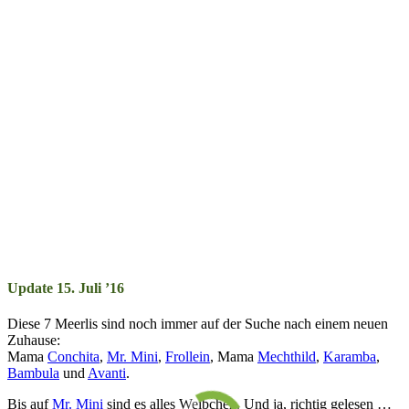
Update 15. Juli ’16
Diese 7 Meerlis sind noch immer auf der Suche nach ein­em neu­en
Zu­hau­se:
Mama
Con­chi­ta
,
Mr. Mini
,
Frollein
, Mama
Mecht­hild
,
Ka­ram­ba
,
Bam­bu­la
und
Avan­ti
.
Bis auf
Mr. Mini
sind es alles Weib­chen. Und ja, rich­tig ge­le­sen …