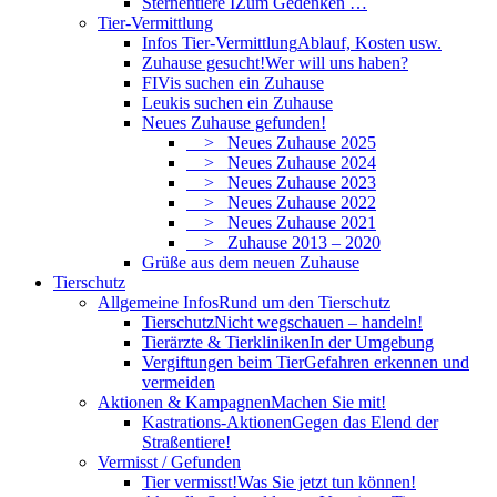
Sternentiere I
Zum Gedenken …
Tier-Vermittlung
Infos Tier-Vermittlung
Ablauf, Kosten usw.
Zuhause gesucht!
Wer will uns haben?
FIVis suchen ein Zuhause
Leukis suchen ein Zuhause
Neues Zuhause gefunden!
> Neues Zuhause 2025
> Neues Zuhause 2024
> Neues Zuhause 2023
> Neues Zuhause 2022
> Neues Zuhause 2021
> Zuhause 2013 – 2020
Grüße aus dem neuen Zuhause
Tierschutz
Allgemeine Infos
Rund um den Tierschutz
Tierschutz
Nicht wegschauen – handeln!
Tierärzte & Tierkliniken
In der Umgebung
Vergiftungen beim Tier
Gefahren erkennen und
vermeiden
Aktionen & Kampagnen
Machen Sie mit!
Kastrations-Aktionen
Gegen das Elend der
Straßentiere!
Vermisst / Gefunden
Tier vermisst!
Was Sie jetzt tun können!