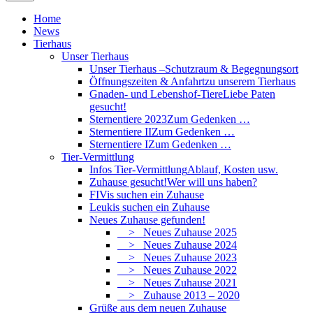
Home
News
Tierhaus
Unser Tierhaus
Unser Tierhaus –
Schutzraum & Begegnungsort
Öffnungszeiten & Anfahrt
zu unserem Tierhaus
Gnaden- und Lebenshof-Tiere
Liebe Paten
gesucht!
Sternentiere 2023
Zum Gedenken …
Sternentiere II
Zum Gedenken …
Sternentiere I
Zum Gedenken …
Tier-Vermittlung
Infos Tier-Vermittlung
Ablauf, Kosten usw.
Zuhause gesucht!
Wer will uns haben?
FIVis suchen ein Zuhause
Leukis suchen ein Zuhause
Neues Zuhause gefunden!
> Neues Zuhause 2025
> Neues Zuhause 2024
> Neues Zuhause 2023
> Neues Zuhause 2022
> Neues Zuhause 2021
> Zuhause 2013 – 2020
Grüße aus dem neuen Zuhause