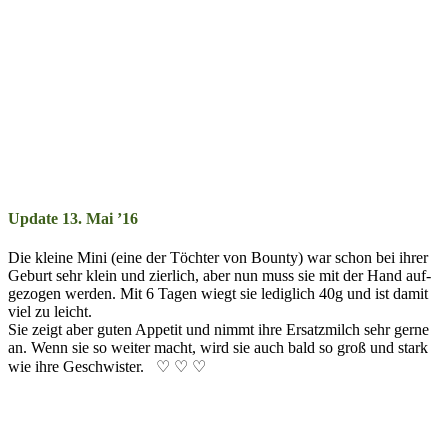
Update 13. Mai ’16
Die kleine Mini (eine der Töch­ter von Boun­ty) war schon bei ihr­er
Ge­burt sehr klein und zier­lich, aber nun muss sie mit der Hand auf­
ge­zo­gen wer­den. Mit 6 Ta­gen wiegt sie ledig­lich 40g und ist damit
viel zu leicht.
Sie zeigt aber gut­en Appe­tit und nimmt ihre Er­satz­milch sehr ger­ne
an. Wenn sie so wei­ter macht, wird sie auch bald so groß und stark
wie ihre Ge­schwis­ter. ♡ ♡ ♡