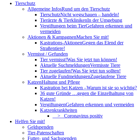
Tierschutz
Allgemeine Infos
Rund um den Tierschutz
Tierschutz
Nicht wegschauen – handeln!
Tierärzte & Tierkliniken
In der Umgebung
Vergiftungen beim Tier
Gefahren erkennen und
vermeiden
Aktionen & Kampagnen
Machen Sie mit!
Kastrations-Aktionen
Gegen das Elend der
Straßentiere!
Vermisst / Gefunden
Tier vermisst!
Was Sie jetzt tun können!
Aktuelle Suchmeldungen
Vermisste Tiere
Tier zugelaufen!
Was Sie jetzt tun sollten!
Aktuelle Fundmeldungen
Zugelaufene Tiere
Katzen
Haltung und Pflege
Kastration bei Katzen –
Warum ist sie so wichtig?
36 gute Gründe …
gegen die Einzelhaltung von
Katzen!
Vergiftungen
Gefahren erkennen und vermeiden
Katzenkrankheiten
> Coronavirus positiv
Helfen Sie mit!
Geldspenden
Tier-Patenschaften
Futter- und Sachspenden