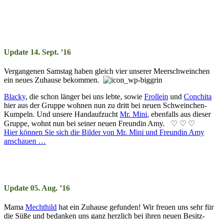
Update 14. Sept. ’16
Vergangenen Sams­tag ha­ben gleich vier un­ser­er Meer­schwein­chen
ein neu­es Zu­hau­se be­kom­men.
Blacky
, die schon läng­er bei uns leb­te, so­wie
Froll­ein
und
Con­chi­ta
hier aus der Gruppe wohn­en nun zu dritt bei neu­en Schwein­chen-
Kum­peln. Und unsere Hand­auf­zucht
Mr. Mini
, eben­falls aus die­ser
Gruppe, wohnt nun bei sei­ner neu­en Freun­din Amy. ♡ ♡ ♡
Hier können Sie sich die Bil­der von Mr. Mini und Freun­din Amy
an­schau­en …
Update 05. Aug. ’16
Mama
Mecht­­hild
hat ein Zu­hau­se ge­fun­den! Wir freu­en uns sehr für
die Sü­ße und be­dank­en uns ganz herz­lich bei ihr­en neu­en Be­sitz­