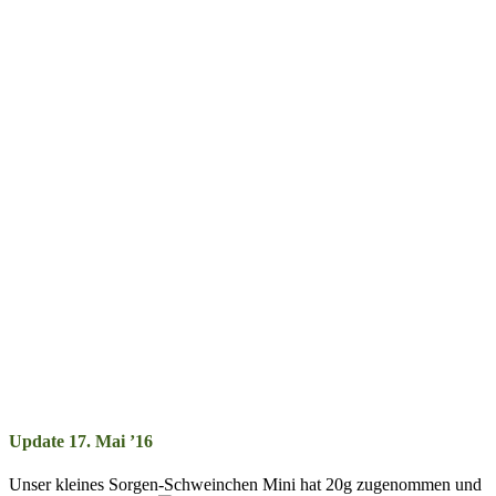
Update 17. Mai ’16
Unser klein­es Sor­gen-Schwein­chen Mini hat 20g zu­ge­nom­men und