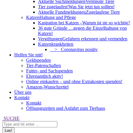
Aktuelle Suchmeldungen
Vermisste Tiere
Tier zugelaufen!
Was Sie jetzt tun sollten!
Aktuelle Fundmeldungen
Zugelaufene Tiere
Katzen
Haltung und Pflege
Kastration bei Katzen –
Warum ist sie so wichtig?
36 gute Gründe …
gegen die Einzelhaltung von
Katzen!
Vergiftungen
Gefahren erkennen und vermeiden
Katzenkrankheiten
> Coronavirus positiv
Helfen Sie mit!
Geldspenden
Tier-Patenschaften
Futter- und Sachspenden
Ehrenamtlich aktiv!
Online einkaufen – und ohne Extrakosten spenden!
Amazon-Wunschzettel
Über uns
Kontakt
Kontakt
Öffnungszeiten und Anfahrt zum Tierhaus
Search:
SUCHE