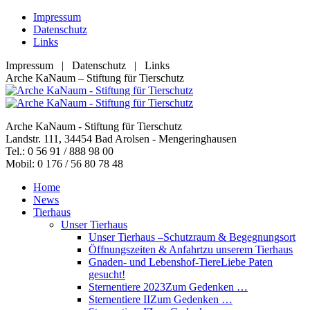
Zum
Impressum
Inhalt
Datenschutz
springen
Links
Impressum | Datenschutz | Links
Facebook
YouTube
RSS
E-
Arche KaNaum – Stiftung für Tierschutz
page
page
page
Mail
opens
opens
opens
page
in
in
in
opens
Arche KaNaum - Stiftung für Tierschutz
new
new
new
in
Landstr. 111, 34454 Bad Arolsen - Mengeringhausen
window
window
window
new
Tel.: 0 56 91 / 888 98 00
window
Mobil: 0 176 / 56 80 78 48
Home
News
Tierhaus
Unser Tierhaus
Unser Tierhaus –
Schutzraum & Begegnungsort
Öffnungszeiten & Anfahrt
zu unserem Tierhaus
Gnaden- und Lebenshof-Tiere
Liebe Paten
gesucht!
Sternentiere 2023
Zum Gedenken …
Sternentiere II
Zum Gedenken …