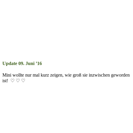
Update 09. Juni ’16
Mini wollte nur mal kurz zei­gen, wie groß sie in­zwisch­en ge­wor­den
ist! ♡ ♡ ♡