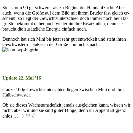
Sie ist nun 90 gr. schwer­er als zu Be­ginn der Hand­auf­zucht. Aber
auch, wenn die Grö­ße auf dem Bild mit ihr­em Bru­der fast gleich er­
scheint, so liegt der Ge­wichts­un­ter­schied doch im­mer noch bei 100
gr. Sie be­kommt da­her auch wei­ter­hin ihre Er­satz­milch, denn sie
braucht die zu­sätz­liche Ener­gie ein­fach noch.
Dennoch hat sich Mini bis jetzt sehr gut ent­wick­elt und steht ihr­en
Ge­schwis­tern – auß­er in der Grö­ße – in nichts nach.
Update 22. Mai ’16
Ganze 100g Ge­wichts­un­ter­schied lie­gen zwisch­en Mini und ihr­er
Halb­schwes­ter.
Ob sie die­ses Wachs­tums­de­fi­zit je­mals aus­gleich­en kann, wiss­en wir
nicht, aber wir und sie sind gu­ter Dinge, denn ihr Appe­tit ist grenz­
en­los … ♡ ♡ ♡