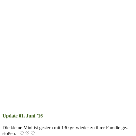
Update 01. Juni ’16
Die kleine Mini ist ges­tern mit 130 gr. wie­der zu ihr­er Fa­mil­ie ge­
stoß­en. ♡ ♡ ♡