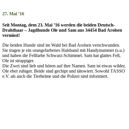
27. Mai ’16
Seit Montag, dem 23. Mai ’16 wer­den die bei­den Deutsch-
Draht­haar – Jagd­hun­­de Ole und Sam aus 34454 Bad Arolsen
ver­misst!
Die beiden Hunde sind im Wald bei Bad Arolsen ver­schwun­den.
Sie tra­gen je ein orange­far­ben­es Hals­band mit Han­dy­num­mer (s.u.)
und ha­ben die Fell­far­be Schwarz-Schim­mel. Sam hat glatt­es Fell,
Ole ist strupp­ig­er.
Die Zwei sind lieb und hör­en auf ihre Na­men. Sam ist et­was wil­der,
Ole eher ruhig­er. Beide sind ge­chipt und tä­to­wiert. So­wohl TASSO
e.V. als auch die Tier­hei­me und die Poli­zei sind in­for­miert.