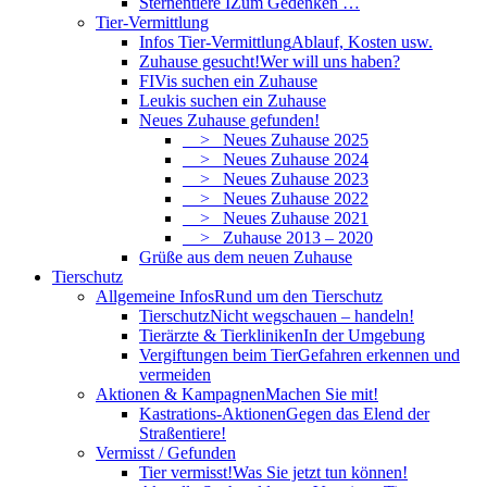
Sternentiere I
Zum Gedenken …
Tier-Vermittlung
Infos Tier-Vermittlung
Ablauf, Kosten usw.
Zuhause gesucht!
Wer will uns haben?
FIVis suchen ein Zuhause
Leukis suchen ein Zuhause
Neues Zuhause gefunden!
> Neues Zuhause 2025
> Neues Zuhause 2024
> Neues Zuhause 2023
> Neues Zuhause 2022
> Neues Zuhause 2021
> Zuhause 2013 – 2020
Grüße aus dem neuen Zuhause
Tierschutz
Allgemeine Infos
Rund um den Tierschutz
Tierschutz
Nicht wegschauen – handeln!
Tierärzte & Tierkliniken
In der Umgebung
Vergiftungen beim Tier
Gefahren erkennen und
vermeiden
Aktionen & Kampagnen
Machen Sie mit!
Kastrations-Aktionen
Gegen das Elend der
Straßentiere!
Vermisst / Gefunden
Tier vermisst!
Was Sie jetzt tun können!