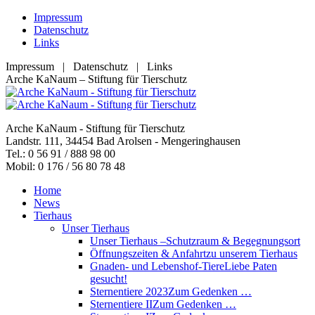
Zum
Impressum
Inhalt
Datenschutz
springen
Links
Impressum | Datenschutz | Links
Facebook
YouTube
RSS
E-
Arche KaNaum – Stiftung für Tierschutz
page
page
page
Mail
opens
opens
opens
page
in
in
in
opens
Arche KaNaum - Stiftung für Tierschutz
new
new
new
in
Landstr. 111, 34454 Bad Arolsen - Mengeringhausen
window
window
window
new
Tel.: 0 56 91 / 888 98 00
window
Mobil: 0 176 / 56 80 78 48
Home
News
Tierhaus
Unser Tierhaus
Unser Tierhaus –
Schutzraum & Begegnungsort
Öffnungszeiten & Anfahrt
zu unserem Tierhaus
Gnaden- und Lebenshof-Tiere
Liebe Paten
gesucht!
Sternentiere 2023
Zum Gedenken …
Sternentiere II
Zum Gedenken …