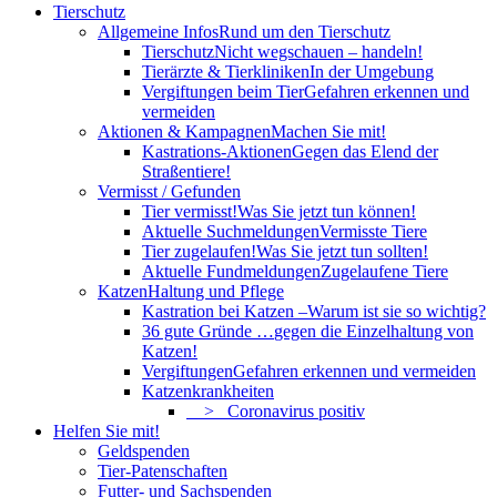
Tierschutz
Allgemeine Infos
Rund um den Tierschutz
Tierschutz
Nicht wegschauen – handeln!
Tierärzte & Tierkliniken
In der Umgebung
Vergiftungen beim Tier
Gefahren erkennen und
vermeiden
Aktionen & Kampagnen
Machen Sie mit!
Kastrations-Aktionen
Gegen das Elend der
Straßentiere!
Vermisst / Gefunden
Tier vermisst!
Was Sie jetzt tun können!
Aktuelle Suchmeldungen
Vermisste Tiere
Tier zugelaufen!
Was Sie jetzt tun sollten!
Aktuelle Fundmeldungen
Zugelaufene Tiere
Katzen
Haltung und Pflege
Kastration bei Katzen –
Warum ist sie so wichtig?
36 gute Gründe …
gegen die Einzelhaltung von
Katzen!
Vergiftungen
Gefahren erkennen und vermeiden
Katzenkrankheiten
> Coronavirus positiv
Helfen Sie mit!
Geldspenden
Tier-Patenschaften
Futter- und Sachspenden