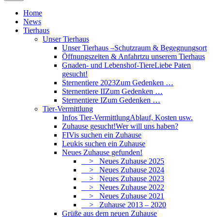
Home
News
Tierhaus
Unser Tierhaus
Unser Tierhaus –
Schutzraum & Begegnungsort
Öffnungszeiten & Anfahrt
zu unserem Tierhaus
Gnaden- und Lebenshof-Tiere
Liebe Paten
gesucht!
Sternentiere 2023
Zum Gedenken …
Sternentiere II
Zum Gedenken …
Sternentiere I
Zum Gedenken …
Tier-Vermittlung
Infos Tier-Vermittlung
Ablauf, Kosten usw.
Zuhause gesucht!
Wer will uns haben?
FIVis suchen ein Zuhause
Leukis suchen ein Zuhause
Neues Zuhause gefunden!
> Neues Zuhause 2025
> Neues Zuhause 2024
> Neues Zuhause 2023
> Neues Zuhause 2022
> Neues Zuhause 2021
> Zuhause 2013 – 2020
Grüße aus dem neuen Zuhause