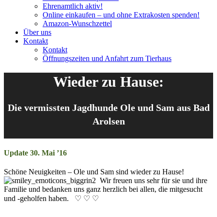
Ehrenamtlich aktiv!
Online einkaufen – und ohne Extrakosten spenden!
Amazon-Wunschzettel
Über uns
Kontakt
Kontakt
Öffnungszeiten und Anfahrt zum Tierhaus
Wieder zu Hause:
Die vermissten Jagdhunde Ole und Sam aus Bad
Arolsen
Update 30. Mai ’16
Schöne Neu­ig­keit­en – Ole und Sam sind wie­der zu Hau­se!
Wir freu­en uns sehr für sie und ihre
Fa­mil­ie und be­dank­en uns ganz herz­lich bei all­en, die mit­ge­sucht
und -ge­hol­fen ha­ben. ♡ ♡ ♡