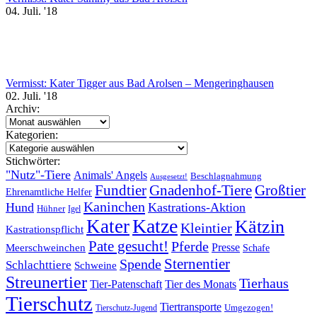
04. Juli. '18
Vermisst: Kater Tigger aus Bad Arolsen – Mengeringhausen
02. Juli. '18
Archiv:
Archiv:
Kategorien:
Kategorien:
Stichwörter:
"Nutz"-Tiere
Animals' Angels
Beschlagnahmung
Ausgesetzt!
Fundtier
Gnadenhof-Tiere
Großtier
Ehrenamtliche Helfer
Kaninchen
Hund
Kastrations-Aktion
Hühner
Igel
Katze
Kater
Kätzin
Kleintier
Kastrationspflicht
Pate gesucht!
Pferde
Presse
Meerschweinchen
Schafe
Sternentier
Spende
Schlachttiere
Schweine
Streunertier
Tierhaus
Tier-Patenschaft
Tier des Monats
Tierschutz
Tiertransporte
Umgezogen!
Tierschutz-Jugend