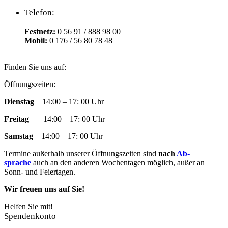
Telefon:
Festnetz:
0 56 91 / 888 98 00
Mobil:
0 176 / 56 80 78 48
Finden Sie uns auf:
Facebook
YouTube
RSS
Instagram
E-
Öffnungszeiten:
page
page
page
page
Mail
Dienstag
14:00 – 17: 00 Uhr
opens
opens
opens
opens
page
in
in
in
in
opens
Freitag
14:00 – 17: 00 Uhr
new
new
new
new
in
window
window
window
window
new
Samstag
14:00 – 17: 00 Uhr
window
Termine außer­halb un­ser­er Öff­nungs­zeit­en sind
nach
Ab­
sprache
auch an den an­der­en Woch­en­tag­en mög­lich, außer an
Sonn- und Fei­­er­­tag­en.
Wir freuen uns auf Sie!
Helfen Sie mit!
Spendenkonto