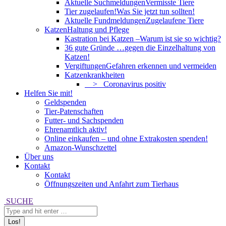
Aktuelle Suchmeldungen
Vermisste Tiere
Tier zugelaufen!
Was Sie jetzt tun sollten!
Aktuelle Fundmeldungen
Zugelaufene Tiere
Katzen
Haltung und Pflege
Kastration bei Katzen –
Warum ist sie so wichtig?
36 gute Gründe …
gegen die Einzelhaltung von
Katzen!
Vergiftungen
Gefahren erkennen und vermeiden
Katzenkrankheiten
> Coronavirus positiv
Helfen Sie mit!
Geldspenden
Tier-Patenschaften
Futter- und Sachspenden
Ehrenamtlich aktiv!
Online einkaufen – und ohne Extrakosten spenden!
Amazon-Wunschzettel
Über uns
Kontakt
Kontakt
Öffnungszeiten und Anfahrt zum Tierhaus
Search:
SUCHE