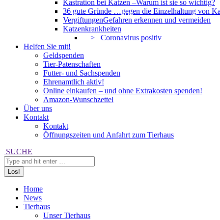
Kastration bei Katzen –
Warum ist sie so wichtig?
36 gute Gründe …
gegen die Einzelhaltung von Ka
Vergiftungen
Gefahren erkennen und vermeiden
Katzenkrankheiten
> Coronavirus positiv
Helfen Sie mit!
Geldspenden
Tier-Patenschaften
Futter- und Sachspenden
Ehrenamtlich aktiv!
Online einkaufen – und ohne Extrakosten spenden!
Amazon-Wunschzettel
Über uns
Kontakt
Kontakt
Öffnungszeiten und Anfahrt zum Tierhaus
Search:
SUCHE
Home
News
Tierhaus
Unser Tierhaus