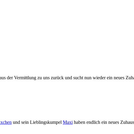
us der Vermittlung zu uns zurück und sucht nun wieder ein neues Zuh
x­chen
und sein Lieb­lings­kum­pel
Maxi
haben end­lich ein neu­es Zu­hau­