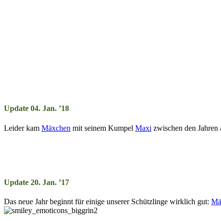
Update 04. Jan. ’18
Leider kam
Mäxchen
mit seinem Kumpel
Maxi
zwischen den Jahren a
Update 20. Jan. ’17
Das neue Jahr beginnt für ei­ni­ge un­ser­er Schütz­lin­ge wirk­lich gut:
Mä