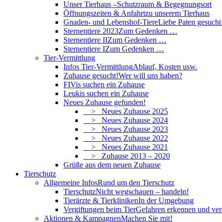
Unser Tierhaus –
Schutzraum & Begegnungsort
Öffnungszeiten & Anfahrt
zu unserem Tierhaus
Gnaden- und Lebenshof-Tiere
Liebe Paten gesucht
Sternentiere 2023
Zum Gedenken …
Sternentiere II
Zum Gedenken …
Sternentiere I
Zum Gedenken …
Tier-Vermittlung
Infos Tier-Vermittlung
Ablauf, Kosten usw.
Zuhause gesucht!
Wer will uns haben?
FIVis suchen ein Zuhause
Leukis suchen ein Zuhause
Neues Zuhause gefunden!
> Neues Zuhause 2025
> Neues Zuhause 2024
> Neues Zuhause 2023
> Neues Zuhause 2022
> Neues Zuhause 2021
> Zuhause 2013 – 2020
Grüße aus dem neuen Zuhause
Tierschutz
Allgemeine Infos
Rund um den Tierschutz
Tierschutz
Nicht wegschauen – handeln!
Tierärzte & Tierkliniken
In der Umgebung
Vergiftungen beim Tier
Gefahren erkennen und ve
Aktionen & Kampagnen
Machen Sie mit!