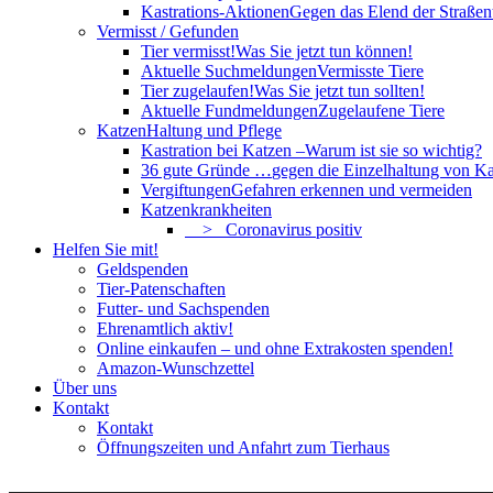
Kastrations-Aktionen
Gegen das Elend der Straßent
Vermisst / Gefunden
Tier vermisst!
Was Sie jetzt tun können!
Aktuelle Suchmeldungen
Vermisste Tiere
Tier zugelaufen!
Was Sie jetzt tun sollten!
Aktuelle Fundmeldungen
Zugelaufene Tiere
Katzen
Haltung und Pflege
Kastration bei Katzen –
Warum ist sie so wichtig?
36 gute Gründe …
gegen die Einzelhaltung von Ka
Vergiftungen
Gefahren erkennen und vermeiden
Katzenkrankheiten
> Coronavirus positiv
Helfen Sie mit!
Geldspenden
Tier-Patenschaften
Futter- und Sachspenden
Ehrenamtlich aktiv!
Online einkaufen – und ohne Extrakosten spenden!
Amazon-Wunschzettel
Über uns
Kontakt
Kontakt
Öffnungszeiten und Anfahrt zum Tierhaus