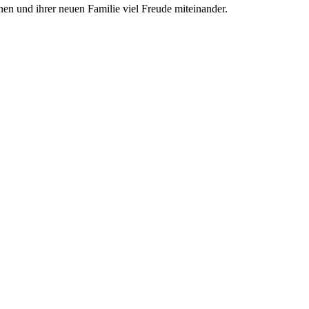
n und ihr­er neu­en Fa­mil­ie viel Freu­de mit­ein­an­der.