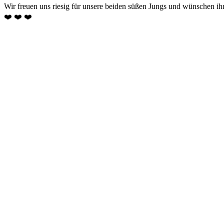
Wir freuen uns rie­sig für un­se­re bei­den süß­en Jungs und wün­schen ihn­e
❤️ ❤️ ❤️