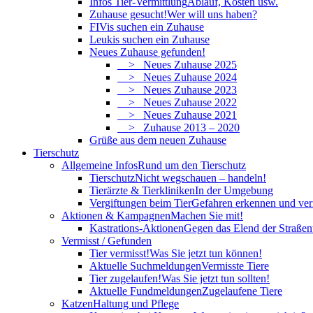
Infos Tier-Vermittlung
Ablauf, Kosten usw.
Zuhause gesucht!
Wer will uns haben?
FIVis suchen ein Zuhause
Leukis suchen ein Zuhause
Neues Zuhause gefunden!
> Neues Zuhause 2025
> Neues Zuhause 2024
> Neues Zuhause 2023
> Neues Zuhause 2022
> Neues Zuhause 2021
> Zuhause 2013 – 2020
Grüße aus dem neuen Zuhause
Tierschutz
Allgemeine Infos
Rund um den Tierschutz
Tierschutz
Nicht wegschauen – handeln!
Tierärzte & Tierkliniken
In der Umgebung
Vergiftungen beim Tier
Gefahren erkennen und ve
Aktionen & Kampagnen
Machen Sie mit!
Kastrations-Aktionen
Gegen das Elend der Straßent
Vermisst / Gefunden
Tier vermisst!
Was Sie jetzt tun können!
Aktuelle Suchmeldungen
Vermisste Tiere
Tier zugelaufen!
Was Sie jetzt tun sollten!
Aktuelle Fundmeldungen
Zugelaufene Tiere
Katzen
Haltung und Pflege