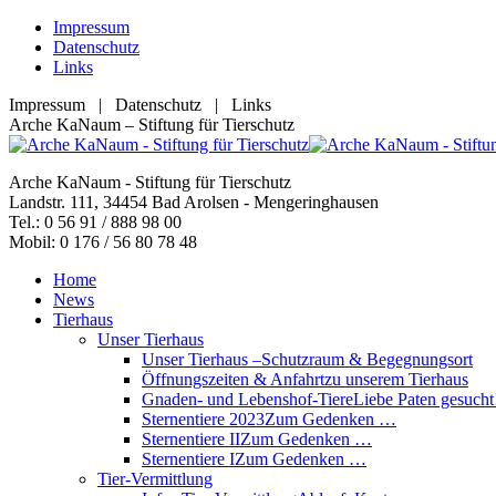
Zum
Impressum
Inhalt
Datenschutz
springen
Links
Impressum | Datenschutz | Links
Facebook
YouTube
RSS
E-
Arche KaNaum – Stiftung für Tierschutz
page
page
page
Mail
opens
opens
opens
page
Arche KaNaum - Stiftung für Tierschutz
in
in
in
opens
Landstr. 111, 34454 Bad Arolsen - Mengeringhausen
new
new
new
in
Tel.: 0 56 91 / 888 98 00
window
window
window
new
Mobil: 0 176 / 56 80 78 48
window
Home
News
Tierhaus
Unser Tierhaus
Unser Tierhaus –
Schutzraum & Begegnungsort
Öffnungszeiten & Anfahrt
zu unserem Tierhaus
Gnaden- und Lebenshof-Tiere
Liebe Paten gesucht
Sternentiere 2023
Zum Gedenken …
Sternentiere II
Zum Gedenken …
Sternentiere I
Zum Gedenken …
Tier-Vermittlung