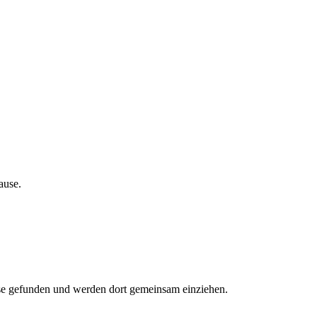
ause.
se ge­fun­den und wer­den dort ge­mein­sam ein­zieh­en.