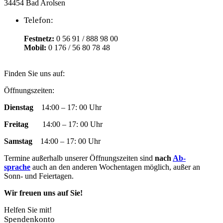
34454 Bad Arolsen
Telefon:
Festnetz:
0 56 91 / 888 98 00
Mobil:
0 176 / 56 80 78 48
Finden Sie uns auf:
Facebook
YouTube
RSS
Instagram
E-
Öffnungszeiten:
page
page
page
page
Mail
Dienstag
14:00 – 17: 00 Uhr
opens
opens
opens
opens
page
in
in
in
in
opens
Freitag
14:00 – 17: 00 Uhr
new
new
new
new
in
window
window
window
window
new
Samstag
14:00 – 17: 00 Uhr
window
Termine außer­halb un­ser­er Öff­nungs­zeit­en sind
nach
Ab­
sprache
auch an den an­der­en Woch­en­tag­en mög­lich, außer an
Sonn- und Fei­­er­­tag­en.
Wir freuen uns auf Sie!
Helfen Sie mit!
Spendenkonto