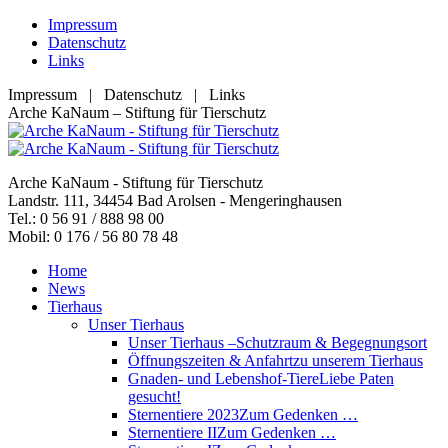
Zum
Impressum
Inhalt
Datenschutz
springen
Links
Impressum | Datenschutz | Links
Facebook
YouTube
RSS
E-
Arche KaNaum – Stiftung für Tierschutz
page
page
page
Mail
opens
opens
opens
page
in
in
in
opens
Arche KaNaum - Stiftung für Tierschutz
new
new
new
in
Landstr. 111, 34454 Bad Arolsen - Mengeringhausen
window
window
window
new
Tel.: 0 56 91 / 888 98 00
window
Mobil: 0 176 / 56 80 78 48
Home
News
Tierhaus
Unser Tierhaus
Unser Tierhaus –
Schutzraum & Begegnungsort
Öffnungszeiten & Anfahrt
zu unserem Tierhaus
Gnaden- und Lebenshof-Tiere
Liebe Paten
gesucht!
Sternentiere 2023
Zum Gedenken …
Sternentiere II
Zum Gedenken …