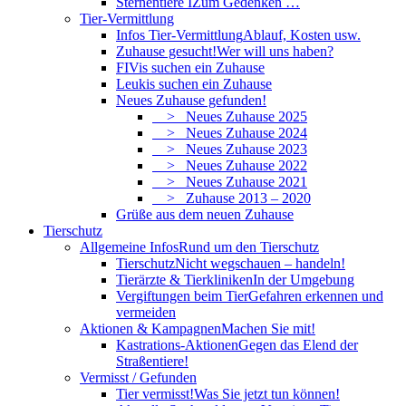
Sternentiere I
Zum Gedenken …
Tier-Vermittlung
Infos Tier-Vermittlung
Ablauf, Kosten usw.
Zuhause gesucht!
Wer will uns haben?
FIVis suchen ein Zuhause
Leukis suchen ein Zuhause
Neues Zuhause gefunden!
> Neues Zuhause 2025
> Neues Zuhause 2024
> Neues Zuhause 2023
> Neues Zuhause 2022
> Neues Zuhause 2021
> Zuhause 2013 – 2020
Grüße aus dem neuen Zuhause
Tierschutz
Allgemeine Infos
Rund um den Tierschutz
Tierschutz
Nicht wegschauen – handeln!
Tierärzte & Tierkliniken
In der Umgebung
Vergiftungen beim Tier
Gefahren erkennen und
vermeiden
Aktionen & Kampagnen
Machen Sie mit!
Kastrations-Aktionen
Gegen das Elend der
Straßentiere!
Vermisst / Gefunden
Tier vermisst!
Was Sie jetzt tun können!