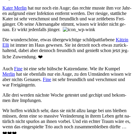
Kater Merlin
hat nur noch ein Au­ge; das rech­te muss­te ihm vor Jahr­
en auf­grund ein­er In­fek­tion ent­fernt wer­den. Der rie­si­ge, statt­liche
Ka­ter ist sehr ver­schmust und freund­lich und war zeit­le­bens Frei­
gäng­er. Ob sei­ne Al­ters­an­ga­be stimmt, wiss­en wir lei­der nicht ge­
nau. Er wirkt je­den­falls jüng­er.
Die wunderschöne, etwas über­ge­wich­ti­ge schild­patt­far­be­ne
Kätz­in
Elli
ist im­mer im Haus ge­we­sen. Sie ist der­zeit noch et­was zu­rück­
halt­end, da­bei aber den­noch freund­lich und ge­nießt schon jetzt jeg­
liche Zu­wend­ung. ❤️
Auch
Fine
ist eine sehr hüb­sche Katz­en­dame. Wie ihr Kum­pel
Merlin
hat sie eben­falls nur ein Auge, zu den Um­stän­den wiss­en wir
aber nichts Genaues.
Fine
ist sehr freund­lich und ver­schmust und
war Frei­gäng­er­in.
Alle drei werden nächste Woche ge­tes­tet und ge­chipt und be­kom­
men ihre Impf­ung­en.
Wir hoffen wirklich sehr, dass sie nicht all­zu lange bei uns blei­ben
müss­en, denn eine so mass­ive Ver­än­der­ung in ihr­em Le­ben geht na­
tür­lich nicht spur­los an ihn­en vor­bei. Und ein ech­ter Traum wäre es,
wenn das ein­ge­spiel­te Trio auch noch zu­sam­men­blei­ben dür­fte …
❤️❤️❤️