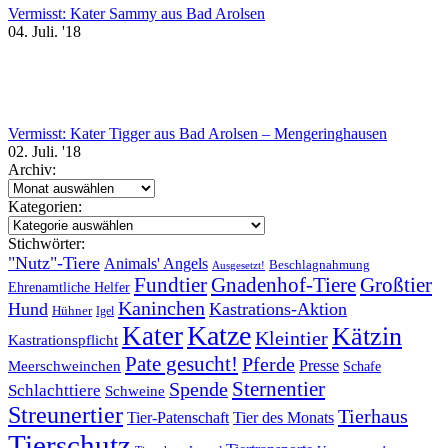
Vermisst: Kater Sammy aus Bad Arolsen
04. Juli. '18
Vermisst: Kater Tigger aus Bad Arolsen – Mengeringhausen
02. Juli. '18
Archiv:
Archiv:
Kategorien:
Kategorien:
Stichwörter:
"Nutz"-Tiere
Animals' Angels
Beschlagnahmung
Ausgesetzt!
Fundtier
Gnadenhof-Tiere
Großtier
Ehrenamtliche Helfer
Kaninchen
Hund
Kastrations-Aktion
Hühner
Igel
Katze
Kater
Kätzin
Kleintier
Kastrationspflicht
Pate gesucht!
Pferde
Presse
Meerschweinchen
Schafe
Sternentier
Spende
Schlachttiere
Schweine
Streunertier
Tierhaus
Tier-Patenschaft
Tier des Monats
Tierschutz