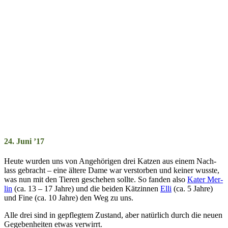
24. Juni ’17
Heute wurden uns von An­ge­hör­ig­en drei Katz­en aus ein­em Nach­
lass ge­bracht – eine äl­tere Da­me war ver­stor­ben und kein­er wuss­te,
was nun mit den Tier­en ge­scheh­en soll­te. So fan­den also
Ka­ter Mer­
lin
(ca. 13 – 17 Jahre) und die bei­den Kätz­in­nen
Elli
(ca. 5 Jahre)
und Fi­ne (ca. 10 Jahre) den Weg zu uns.
Alle drei sind in ge­pfleg­tem Zu­stand, aber na­tür­lich durch die neu­en
Ge­ge­ben­heit­en et­was ver­wirrt.