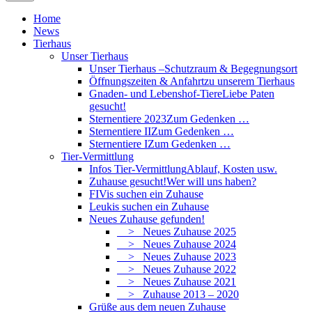
Home
News
Tierhaus
Unser Tierhaus
Unser Tierhaus –
Schutzraum & Begegnungsort
Öffnungszeiten & Anfahrt
zu unserem Tierhaus
Gnaden- und Lebenshof-Tiere
Liebe Paten
gesucht!
Sternentiere 2023
Zum Gedenken …
Sternentiere II
Zum Gedenken …
Sternentiere I
Zum Gedenken …
Tier-Vermittlung
Infos Tier-Vermittlung
Ablauf, Kosten usw.
Zuhause gesucht!
Wer will uns haben?
FIVis suchen ein Zuhause
Leukis suchen ein Zuhause
Neues Zuhause gefunden!
> Neues Zuhause 2025
> Neues Zuhause 2024
> Neues Zuhause 2023
> Neues Zuhause 2022
> Neues Zuhause 2021
> Zuhause 2013 – 2020
Grüße aus dem neuen Zuhause