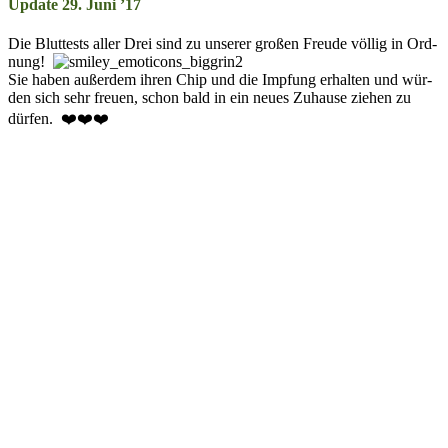
Update 29. Juni ’17
Die Bluttests aller Drei sind zu un­ser­er groß­en Freu­de völl­ig in Ord­
nung!
Sie haben auß­er­dem ihr­en Chip und die Impf­ung er­hal­ten und wür­
den sich sehr freu­en, schon bald in ein neu­es Zu­hau­se zieh­en zu
dür­fen. ❤️❤️❤️