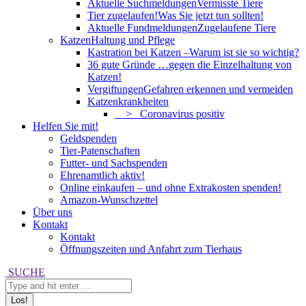
Aktuelle Suchmeldungen
Vermisste Tiere
Tier zugelaufen!
Was Sie jetzt tun sollten!
Aktuelle Fundmeldungen
Zugelaufene Tiere
Katzen
Haltung und Pflege
Kastration bei Katzen –
Warum ist sie so wichtig?
36 gute Gründe …
gegen die Einzelhaltung von
Katzen!
Vergiftungen
Gefahren erkennen und vermeiden
Katzenkrankheiten
> Coronavirus positiv
Helfen Sie mit!
Geldspenden
Tier-Patenschaften
Futter- und Sachspenden
Ehrenamtlich aktiv!
Online einkaufen – und ohne Extrakosten spenden!
Amazon-Wunschzettel
Über uns
Kontakt
Kontakt
Öffnungszeiten und Anfahrt zum Tierhaus
Search:
SUCHE