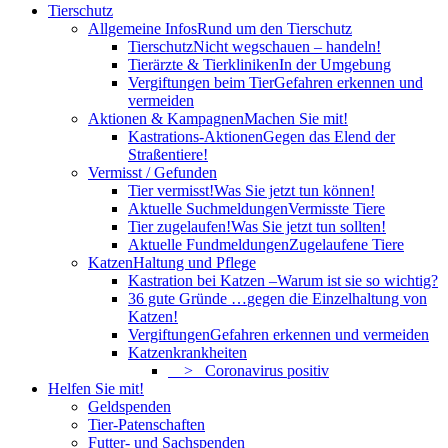
Tierschutz
Allgemeine Infos
Rund um den Tierschutz
Tierschutz
Nicht wegschauen – handeln!
Tierärzte & Tierkliniken
In der Umgebung
Vergiftungen beim Tier
Gefahren erkennen und
vermeiden
Aktionen & Kampagnen
Machen Sie mit!
Kastrations-Aktionen
Gegen das Elend der
Straßentiere!
Vermisst / Gefunden
Tier vermisst!
Was Sie jetzt tun können!
Aktuelle Suchmeldungen
Vermisste Tiere
Tier zugelaufen!
Was Sie jetzt tun sollten!
Aktuelle Fundmeldungen
Zugelaufene Tiere
Katzen
Haltung und Pflege
Kastration bei Katzen –
Warum ist sie so wichtig?
36 gute Gründe …
gegen die Einzelhaltung von
Katzen!
Vergiftungen
Gefahren erkennen und vermeiden
Katzenkrankheiten
> Coronavirus positiv
Helfen Sie mit!
Geldspenden
Tier-Patenschaften
Futter- und Sachspenden