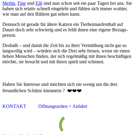
Merlin
,
Fine
und
Elli
sind nun schon seit ein paar Ta­gen bei uns. Sie
ha­ben sich re­la­tiv schnell ein­ge­lebt und fühl­en sich im­mer wohl­er,
wie man auf den Bil­dern gut sehen kann.
Dennoch ist gerade für ältere Katz­en ein Tier­heim­auf­ent­halt auf
Dau­er doch sehr schwie­rig und es fehlt ihn­en ei­ne ei­ge­ne Be­zugs­
per­son.
Deshalb – und damit die Zeit bis zu ihr­er Ver­mitt­lung nicht gar so
lang­weil­ig wird – wür­den sich die Drei sehr freu­en, wenn sie ein­en
lie­ben Men­schen fin­den, der sich re­gel­mäß­ig mit ihn­en be­schäf­ti­gen
möch­­te, sie be­sucht und mit ihnen spie­lt und schmust.
Haben Sie Interesse und möchten sich ein wenig um die drei
freundlichen Schätze kümmern ? ❤️❤️❤️
KONTAKT
Öffnungszeiten + Anfahrt