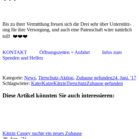
Bis zu ihrer Vermittlung freu­en sich die Drei sehr über Un­ter­stütz­
ung für ihre Ver­sorg­ung, und auch eine Pa­ten­schaft wäre na­tür­lich
toll! ❤️❤️❤️
KONTAKT
Öffnungszeiten + Anfahrt
Infos zum
Spenden und Helfen
Kategorie:
News
,
Tierschutz-Aktion
,
Zuhause gefunden
24. Juni. '17
Schlagwörter:
Kater
Katze
Kätzin
Tierschutz
Zuhause gefunden
Diese Artikel könnten Sie auch interessieren:
Kätzin Cassey suchte ein neues Zuhause
29. Apr.. '21