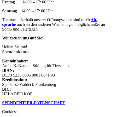
Freitag
14:00 – 17: 00 Uhr
new
new
new
new
in
window
window
window
window
new
Samstag
14:00 – 17: 00 Uhr
window
Termine außer­halb un­ser­er Öff­nungs­zeit­en sind
nach
Ab­
sprache
auch an den an­der­en Woch­en­tag­en mög­lich, außer an
Sonn- und Fei­­er­­tag­en.
Wir freuen uns auf Sie!
Helfen Sie mit!
Spendenkonto
Kontoinhaber:
Arche KaNaum – Stiftung für Tierschutz
IBAN:
DE73 5235 0005 0001 0841 93
Kreditinstitut:
Sparkasse Waldeck-Frankenberg
BIC:
HELADEF1KOR
SPENDEN
TIER-PATENSCHAFT
Cookies: