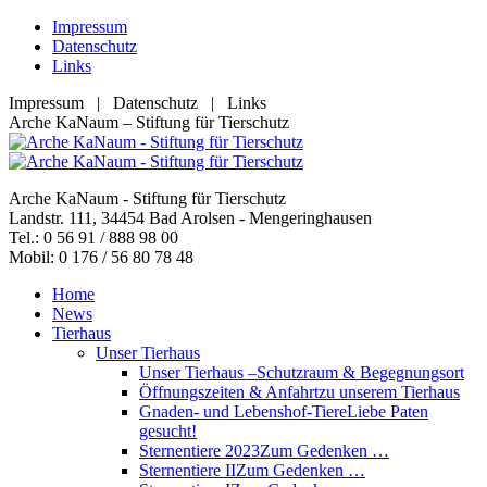
Zum
Impressum
Inhalt
Datenschutz
springen
Links
Impressum | Datenschutz | Links
Facebook
YouTube
RSS
E-
Arche KaNaum – Stiftung für Tierschutz
page
page
page
Mail
opens
opens
opens
page
in
in
in
opens
Arche KaNaum - Stiftung für Tierschutz
new
new
new
in
Landstr. 111, 34454 Bad Arolsen - Mengeringhausen
window
window
window
new
Tel.: 0 56 91 / 888 98 00
window
Mobil: 0 176 / 56 80 78 48
Home
News
Tierhaus
Unser Tierhaus
Unser Tierhaus –
Schutzraum & Begegnungsort
Öffnungszeiten & Anfahrt
zu unserem Tierhaus
Gnaden- und Lebenshof-Tiere
Liebe Paten
gesucht!
Sternentiere 2023
Zum Gedenken …
Sternentiere II
Zum Gedenken …