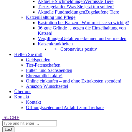
Aktuelle Suchmeldungen
Vermisste Tiere
Tier zugelaufen!
Was Sie jetzt tun sollten!
Aktuelle Fundmeldungen
Zugelaufene Tiere
Katzen
Haltung und Pflege
Kastration bei Katzen –
Warum ist sie so wichtig?
36 gute Gründe …
gegen die Einzelhaltung von
Katzen!
Vergiftungen
Gefahren erkennen und vermeiden
Katzenkrankheiten
> Coronavirus positiv
Helfen Sie mit!
Geldspenden
Tier-Patenschaften
Futter- und Sachspenden
Ehrenamtlich aktiv!
Online einkaufen – und ohne Extrakosten spenden!
Amazon-Wunschzettel
Über uns
Kontakt
Kontakt
Öffnungszeiten und Anfahrt zum Tierhaus
Search:
SUCHE