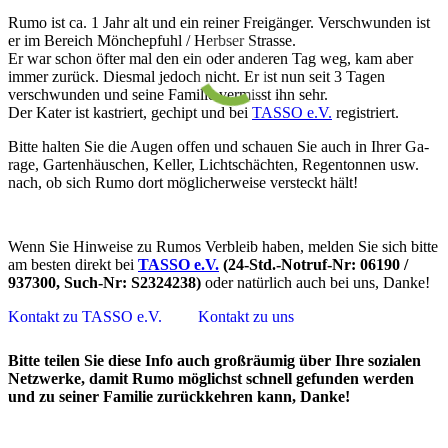
Rumo ist ca. 1 Jahr alt und ein reiner Freigänger. Verschwunden ist
er im Bereich Mönchepfuhl / Herbser Strasse.
Er war schon öfter mal den ein oder anderen Tag weg, kam aber
immer zurück. Diesmal jedoch nicht. Er ist nun seit 3 Tagen
verschwunden und seine Familie vermisst ihn sehr.
Der Kater ist kas­triert, ge­chipt und bei
TASSO e.V.
re­gis­­triert.
Bitte hal­ten Sie die Au­gen off­en und schau­en Sie auch in Ihr­er Ga­
ra­ge, Gar­ten­­häus­chen, Kell­er, Licht­­schäch­ten, Re­gen­­ton­nen usw.
nach, ob sich Rumo dort mög­lich­er­­wei­se ver­­steckt hält!
Wenn Sie Hinweise zu Rumos Verbleib haben, melden Sie sich bitte
am besten direkt bei
TASSO e.V.
(24-Std.-Notruf-Nr: 06190 /
937300, Such-Nr: S2324238)
oder natürlich auch bei uns, Danke!
Kontakt zu TASSO e.V.
Kontakt zu uns
Bitte teilen Sie diese Info auch großräumig über Ihre sozialen
Netzwerke, damit Rumo möglichst schnell gefunden werden
und zu seiner Familie zurückkehren kann, Danke!