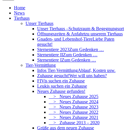
Home
News
Tierhaus
Unser Tierhaus
Unser Tierhaus –
Schutzraum & Begegnungsort
Öffnungszeiten & Anfahrt
zu unserem Tierhaus
Gnaden- und Lebenshof-Tiere
Liebe Paten
gesucht!
Sternentiere 2023
Zum Gedenken …
Sternentiere II
Zum Gedenken …
Sternentiere I
Zum Gedenken …
Tier-Vermittlung
Infos Tier-Vermittlung
Ablauf, Kosten usw.
Zuhause gesucht!
Wer will uns haben?
FIVis suchen ein Zuhause
Leukis suchen ein Zuhause
Neues Zuhause gefunden!
> Neues Zuhause 2025
> Neues Zuhause 2024
> Neues Zuhause 2023
> Neues Zuhause 2022
> Neues Zuhause 2021
> Zuhause 2013 – 2020
Grüße aus dem neuen Zuhause