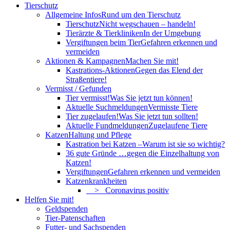
Tierschutz
Allgemeine Infos
Rund um den Tierschutz
Tierschutz
Nicht wegschauen – handeln!
Tierärzte & Tierkliniken
In der Umgebung
Vergiftungen beim Tier
Gefahren erkennen und
vermeiden
Aktionen & Kampagnen
Machen Sie mit!
Kastrations-Aktionen
Gegen das Elend der
Straßentiere!
Vermisst / Gefunden
Tier vermisst!
Was Sie jetzt tun können!
Aktuelle Suchmeldungen
Vermisste Tiere
Tier zugelaufen!
Was Sie jetzt tun sollten!
Aktuelle Fundmeldungen
Zugelaufene Tiere
Katzen
Haltung und Pflege
Kastration bei Katzen –
Warum ist sie so wichtig?
36 gute Gründe …
gegen die Einzelhaltung von
Katzen!
Vergiftungen
Gefahren erkennen und vermeiden
Katzenkrankheiten
> Coronavirus positiv
Helfen Sie mit!
Geldspenden
Tier-Patenschaften
Futter- und Sachspenden