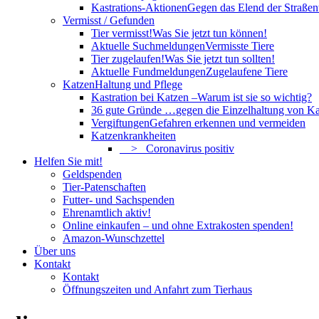
Kastrations-Aktionen
Gegen das Elend der Straßent
Vermisst / Gefunden
Tier vermisst!
Was Sie jetzt tun können!
Aktuelle Suchmeldungen
Vermisste Tiere
Tier zugelaufen!
Was Sie jetzt tun sollten!
Aktuelle Fundmeldungen
Zugelaufene Tiere
Katzen
Haltung und Pflege
Kastration bei Katzen –
Warum ist sie so wichtig?
36 gute Gründe …
gegen die Einzelhaltung von Ka
Vergiftungen
Gefahren erkennen und vermeiden
Katzenkrankheiten
> Coronavirus positiv
Helfen Sie mit!
Geldspenden
Tier-Patenschaften
Futter- und Sachspenden
Ehrenamtlich aktiv!
Online einkaufen – und ohne Extrakosten spenden!
Amazon-Wunschzettel
Über uns
Kontakt
Kontakt
Öffnungszeiten und Anfahrt zum Tierhaus