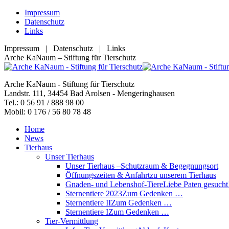
Zum
Impressum
Inhalt
Datenschutz
springen
Links
Impressum | Datenschutz | Links
Facebook
YouTube
RSS
E-
Arche KaNaum – Stiftung für Tierschutz
page
page
page
Mail
opens
opens
opens
page
Arche KaNaum - Stiftung für Tierschutz
in
in
in
opens
Landstr. 111, 34454 Bad Arolsen - Mengeringhausen
new
new
new
in
Tel.: 0 56 91 / 888 98 00
window
window
window
new
Mobil: 0 176 / 56 80 78 48
window
Home
News
Tierhaus
Unser Tierhaus
Unser Tierhaus –
Schutzraum & Begegnungsort
Öffnungszeiten & Anfahrt
zu unserem Tierhaus
Gnaden- und Lebenshof-Tiere
Liebe Paten gesucht
Sternentiere 2023
Zum Gedenken …
Sternentiere II
Zum Gedenken …
Sternentiere I
Zum Gedenken …
Tier-Vermittlung