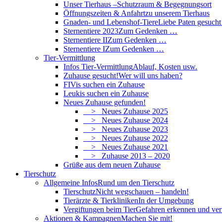
Unser Tierhaus –
Schutzraum & Begegnungsort
Öffnungszeiten & Anfahrt
zu unserem Tierhaus
Gnaden- und Lebenshof-Tiere
Liebe Paten gesucht
Sternentiere 2023
Zum Gedenken …
Sternentiere II
Zum Gedenken …
Sternentiere I
Zum Gedenken …
Tier-Vermittlung
Infos Tier-Vermittlung
Ablauf, Kosten usw.
Zuhause gesucht!
Wer will uns haben?
FIVis suchen ein Zuhause
Leukis suchen ein Zuhause
Neues Zuhause gefunden!
> Neues Zuhause 2025
> Neues Zuhause 2024
> Neues Zuhause 2023
> Neues Zuhause 2022
> Neues Zuhause 2021
> Zuhause 2013 – 2020
Grüße aus dem neuen Zuhause
Tierschutz
Allgemeine Infos
Rund um den Tierschutz
Tierschutz
Nicht wegschauen – handeln!
Tierärzte & Tierkliniken
In der Umgebung
Vergiftungen beim Tier
Gefahren erkennen und ve
Aktionen & Kampagnen
Machen Sie mit!