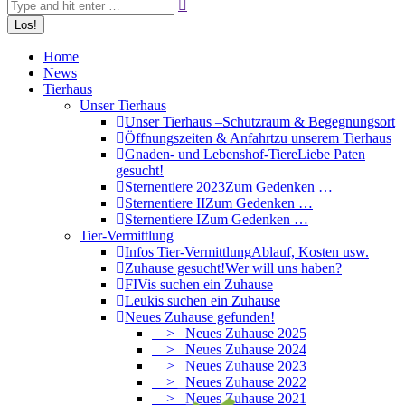
Home
News
Tierhaus
Unser Tierhaus
Unser Tierhaus –
Schutzraum & Begegnungsort
Öffnungszeiten & Anfahrt
zu unserem Tierhaus
Gnaden- und Lebenshof-Tiere
Liebe Paten
gesucht!
Sternentiere 2023
Zum Gedenken …
Sternentiere II
Zum Gedenken …
Sternentiere I
Zum Gedenken …
Tier-Vermittlung
Infos Tier-Vermittlung
Ablauf, Kosten usw.
Zuhause gesucht!
Wer will uns haben?
FIVis suchen ein Zuhause
Leukis suchen ein Zuhause
Neues Zuhause gefunden!
> Neues Zuhause 2025
> Neues Zuhause 2024
> Neues Zuhause 2023
> Neues Zuhause 2022
> Neues Zuhause 2021