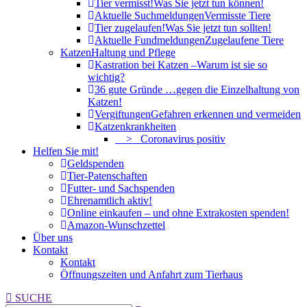
Tier vermisst!
Was Sie jetzt tun können!
Aktuelle Suchmeldungen
Vermisste Tiere
Tier zugelaufen!
Was Sie jetzt tun sollten!
Aktuelle Fundmeldungen
Zugelaufene Tiere
Katzen
Haltung und Pflege
Kastration bei Katzen –
Warum ist sie so
wichtig?
36 gute Gründe …
gegen die Einzelhaltung von
Katzen!
Vergiftungen
Gefahren erkennen und vermeiden
Katzenkrankheiten
> Coronavirus positiv
Helfen Sie mit!
Geldspenden
Tier-Patenschaften
Futter- und Sachspenden
Ehrenamtlich aktiv!
Online einkaufen – und ohne Extrakosten spenden!
Amazon-Wunschzettel
Über uns
Kontakt
Kontakt
Öffnungszeiten und Anfahrt zum Tierhaus
Search:
SUCHE