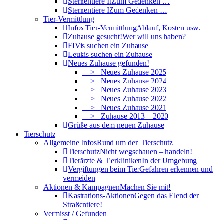
Sternentiere II
Zum Gedenken …
Sternentiere I
Zum Gedenken …
Tier-Vermittlung
Infos Tier-Vermittlung
Ablauf, Kosten usw.
Zuhause gesucht!
Wer will uns haben?
FIVis suchen ein Zuhause
Leukis suchen ein Zuhause
Neues Zuhause gefunden!
> Neues Zuhause 2025
> Neues Zuhause 2024
> Neues Zuhause 2023
> Neues Zuhause 2022
> Neues Zuhause 2021
> Zuhause 2013 – 2020
Grüße aus dem neuen Zuhause
Tierschutz
Allgemeine Infos
Rund um den Tierschutz
Tierschutz
Nicht wegschauen – handeln!
Tierärzte & Tierkliniken
In der Umgebung
Vergiftungen beim Tier
Gefahren erkennen und
vermeiden
Aktionen & Kampagnen
Machen Sie mit!
Kastrations-Aktionen
Gegen das Elend der
Straßentiere!
Vermisst / Gefunden