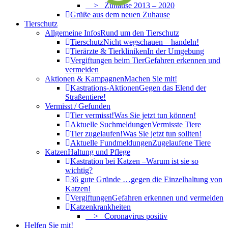
> Zuhause 2013 – 2020
Grüße aus dem neuen Zuhause
Tierschutz
Allgemeine Infos
Rund um den Tierschutz
Tierschutz
Nicht wegschauen – handeln!
Tierärzte & Tierkliniken
In der Umgebung
Vergiftungen beim Tier
Gefahren erkennen und
vermeiden
Aktionen & Kampagnen
Machen Sie mit!
Kastrations-Aktionen
Gegen das Elend der
Straßentiere!
Vermisst / Gefunden
Tier vermisst!
Was Sie jetzt tun können!
Aktuelle Suchmeldungen
Vermisste Tiere
Tier zugelaufen!
Was Sie jetzt tun sollten!
Aktuelle Fundmeldungen
Zugelaufene Tiere
Katzen
Haltung und Pflege
Kastration bei Katzen –
Warum ist sie so
wichtig?
36 gute Gründe …
gegen die Einzelhaltung von
Katzen!
Vergiftungen
Gefahren erkennen und vermeiden
Katzenkrankheiten
> Coronavirus positiv
Helfen Sie mit!