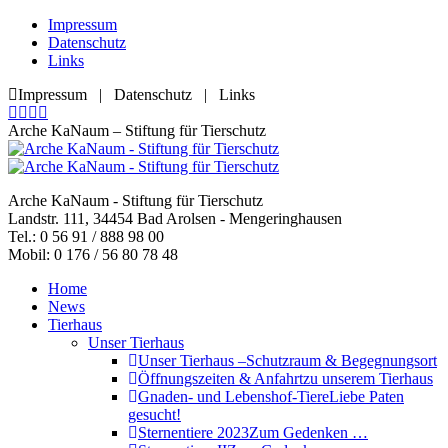
Zum
Impressum
Inhalt
Datenschutz
springen
Links
Impressum | Datenschutz | Links
Facebook
YouTube
RSS
E-
page
page
page
Mail
Arche KaNaum – Stiftung für Tierschutz
opens
opens
opens
page
in
in
in
opens
new
new
new
in
Arche KaNaum - Stiftung für Tierschutz
window
window
window
new
Landstr. 111, 34454 Bad Arolsen - Mengeringhausen
window
Tel.: 0 56 91 / 888 98 00
Mobil: 0 176 / 56 80 78 48
Home
News
Tierhaus
Unser Tierhaus
Unser Tierhaus –
Schutzraum & Begegnungsort
Öffnungszeiten & Anfahrt
zu unserem Tierhaus
Gnaden- und Lebenshof-Tiere
Liebe Paten
gesucht!
Sternentiere 2023
Zum Gedenken …