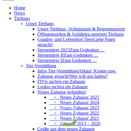
Home
News
Tierhaus
Unser Tierhaus
Unser Tierhaus –
Schutzraum & Begegnungsort
Öffnungszeiten & Anfahrt
zu unserem Tierhaus
Gnaden- und Lebenshof-Tiere
Liebe Paten
gesucht!
Sternentiere 2023
Zum Gedenken …
Sternentiere II
Zum Gedenken …
Sternentiere I
Zum Gedenken …
Tier-Vermittlung
Infos Tier-Vermittlung
Ablauf, Kosten usw.
Zuhause gesucht!
Wer will uns haben?
FIVis suchen ein Zuhause
Leukis suchen ein Zuhause
Neues Zuhause gefunden!
> Neues Zuhause 2025
> Neues Zuhause 2024
> Neues Zuhause 2023
> Neues Zuhause 2022
> Neues Zuhause 2021
> Zuhause 2013 – 2020
Grüße aus dem neuen Zuhause