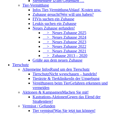
Sternentiere I
Zum Gedenken …
Tier-Vermittlung
Infos Tier-Vermittlung
Ablauf, Kosten usw.
Zuhause gesucht!
Wer will uns haben?
FIVis suchen ein Zuhause
Leukis suchen ein Zuhause
Neues Zuhause gefunden!
> Neues Zuhause 2025
> Neues Zuhause 2024
> Neues Zuhause 2023
> Neues Zuhause 2022
> Neues Zuhause 2021
> Zuhause 2013 – 2020
Grüße aus dem neuen Zuhause
Tierschutz
Allgemeine Infos
Rund um den Tierschutz
Tierschutz
Nicht wegschauen – handeln!
Tierärzte & Tierkliniken
In der Umgebung
Vergiftungen beim Tier
Gefahren erkennen und
vermeiden
Aktionen & Kampagnen
Machen Sie mit!
Kastrations-Aktionen
Gegen das Elend der
Straßentiere!
Vermisst / Gefunden
Tier vermisst!
Was Sie jetzt tun können!