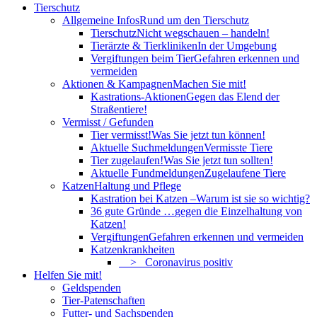
Tierschutz
Allgemeine Infos
Rund um den Tierschutz
Tierschutz
Nicht wegschauen – handeln!
Tierärzte & Tierkliniken
In der Umgebung
Vergiftungen beim Tier
Gefahren erkennen und
vermeiden
Aktionen & Kampagnen
Machen Sie mit!
Kastrations-Aktionen
Gegen das Elend der
Straßentiere!
Vermisst / Gefunden
Tier vermisst!
Was Sie jetzt tun können!
Aktuelle Suchmeldungen
Vermisste Tiere
Tier zugelaufen!
Was Sie jetzt tun sollten!
Aktuelle Fundmeldungen
Zugelaufene Tiere
Katzen
Haltung und Pflege
Kastration bei Katzen –
Warum ist sie so wichtig?
36 gute Gründe …
gegen die Einzelhaltung von
Katzen!
Vergiftungen
Gefahren erkennen und vermeiden
Katzenkrankheiten
> Coronavirus positiv
Helfen Sie mit!
Geldspenden
Tier-Patenschaften
Futter- und Sachspenden