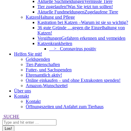
Aktuelle Suchmeldungen
Vermisste Tiere
Tier zugelaufen!
Was Sie jetzt tun sollten!
Aktuelle Fundmeldungen
Zugelaufene Tiere
Katzen
Haltung und Pflege
Kastration bei Katzen –
Warum ist sie so wichtig?
36 gute Gründe …
gegen die Einzelhaltung von
Katzen!
Vergiftungen
Gefahren erkennen und vermeiden
Katzenkrankheiten
> Coronavirus positiv
Helfen Sie mit!
Geldspenden
Tier-Patenschaften
Futter- und Sachspenden
Ehrenamtlich aktiv!
Online einkaufen – und ohne Extrakosten spenden!
Amazon-Wunschzettel
Über uns
Kontakt
Kontakt
Öffnungszeiten und Anfahrt zum Tierhaus
Search:
SUCHE