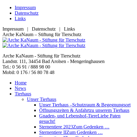
Zum
Impressum
Inhalt
Datenschutz
springen
Links
Impressum | Datenschutz | Links
Facebook
YouTube
RSS
E-
Arche KaNaum – Stiftung für Tierschutz
page
page
page
Mail
opens
opens
opens
page
in
in
in
opens
Arche KaNaum - Stiftung für Tierschutz
new
new
new
in
Landstr. 111, 34454 Bad Arolsen - Mengeringhausen
window
window
window
new
Tel.: 0 56 91 / 888 98 00
window
Mobil: 0 176 / 56 80 78 48
Home
News
Tierhaus
Unser Tierhaus
Unser Tierhaus –
Schutzraum & Begegnungsort
Öffnungszeiten & Anfahrt
zu unserem Tierhaus
Gnaden- und Lebenshof-Tiere
Liebe Paten
gesucht!
Sternentiere 2023
Zum Gedenken …
Sternentiere II
Zum Gedenken …