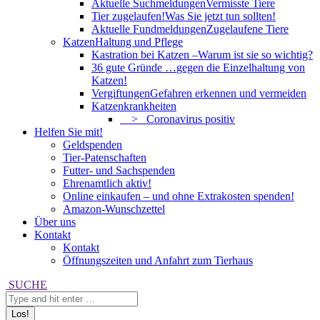
Aktuelle Suchmeldungen
Vermisste Tiere
Tier zugelaufen!
Was Sie jetzt tun sollten!
Aktuelle Fundmeldungen
Zugelaufene Tiere
Katzen
Haltung und Pflege
Kastration bei Katzen –
Warum ist sie so wichtig?
36 gute Gründe …
gegen die Einzelhaltung von
Katzen!
Vergiftungen
Gefahren erkennen und vermeiden
Katzenkrankheiten
> Coronavirus positiv
Helfen Sie mit!
Geldspenden
Tier-Patenschaften
Futter- und Sachspenden
Ehrenamtlich aktiv!
Online einkaufen – und ohne Extrakosten spenden!
Amazon-Wunschzettel
Über uns
Kontakt
Kontakt
Öffnungszeiten und Anfahrt zum Tierhaus
Search:
SUCHE