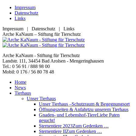
Zum
Impressum
Inhalt
Datenschutz
springen
Links
Impressum | Datenschutz | Links
Facebook
YouTube
RSS
E-
Arche KaNaum – Stiftung für Tierschutz
page
page
page
Mail
opens
opens
opens
page
in
in
in
opens
Arche KaNaum - Stiftung für Tierschutz
new
new
new
in
Landstr. 111, 34454 Bad Arolsen - Mengeringhausen
window
window
window
new
Tel.: 0 56 91 / 888 98 00
window
Mobil: 0 176 / 56 80 78 48
Home
News
Tierhaus
Unser Tierhaus
Unser Tierhaus –
Schutzraum & Begegnungsort
Öffnungszeiten & Anfahrt
zu unserem Tierhaus
Gnaden- und Lebenshof-Tiere
Liebe Paten
gesucht!
Sternentiere 2023
Zum Gedenken …
Sternentiere II
Zum Gedenken …