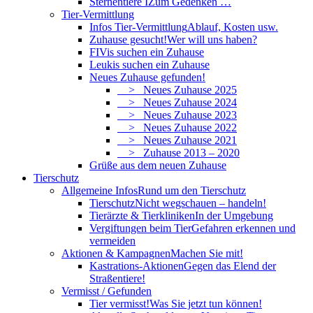
Sternentiere I
Zum Gedenken …
Tier-Vermittlung
Infos Tier-Vermittlung
Ablauf, Kosten usw.
Zuhause gesucht!
Wer will uns haben?
FIVis suchen ein Zuhause
Leukis suchen ein Zuhause
Neues Zuhause gefunden!
> Neues Zuhause 2025
> Neues Zuhause 2024
> Neues Zuhause 2023
> Neues Zuhause 2022
> Neues Zuhause 2021
> Zuhause 2013 – 2020
Grüße aus dem neuen Zuhause
Tierschutz
Allgemeine Infos
Rund um den Tierschutz
Tierschutz
Nicht wegschauen – handeln!
Tierärzte & Tierkliniken
In der Umgebung
Vergiftungen beim Tier
Gefahren erkennen und
vermeiden
Aktionen & Kampagnen
Machen Sie mit!
Kastrations-Aktionen
Gegen das Elend der
Straßentiere!
Vermisst / Gefunden
Tier vermisst!
Was Sie jetzt tun können!