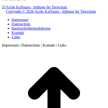
Copyright © 2026 Arche KaNaum - Stiftung für Tierschutz
Impressum
Datenschutz
Barrierefreiheitserklärung
Kontakt
Links
Impressum | Datenschutz | Kontakt | Links
t
T