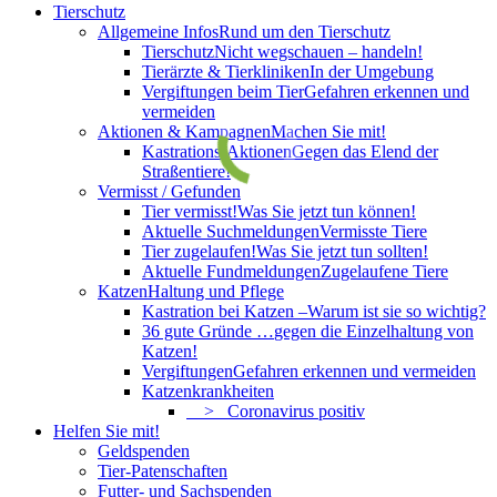
Tierschutz
Allgemeine Infos
Rund um den Tierschutz
Tierschutz
Nicht wegschauen – handeln!
Tierärzte & Tierkliniken
In der Umgebung
Vergiftungen beim Tier
Gefahren erkennen und
vermeiden
Aktionen & Kampagnen
Machen Sie mit!
Kastrations-Aktionen
Gegen das Elend der
Straßentiere!
Vermisst / Gefunden
Tier vermisst!
Was Sie jetzt tun können!
Aktuelle Suchmeldungen
Vermisste Tiere
Tier zugelaufen!
Was Sie jetzt tun sollten!
Aktuelle Fundmeldungen
Zugelaufene Tiere
Katzen
Haltung und Pflege
Kastration bei Katzen –
Warum ist sie so wichtig?
36 gute Gründe …
gegen die Einzelhaltung von
Katzen!
Vergiftungen
Gefahren erkennen und vermeiden
Katzenkrankheiten
> Coronavirus positiv
Helfen Sie mit!
Geldspenden
Tier-Patenschaften
Futter- und Sachspenden