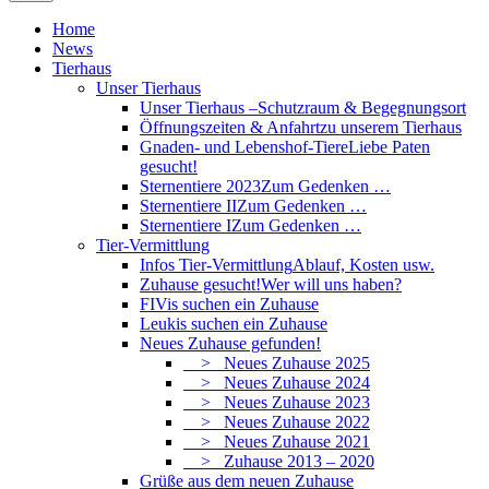
Home
News
Tierhaus
Unser Tierhaus
Unser Tierhaus –
Schutzraum & Begegnungsort
Öffnungszeiten & Anfahrt
zu unserem Tierhaus
Gnaden- und Lebenshof-Tiere
Liebe Paten
gesucht!
Sternentiere 2023
Zum Gedenken …
Sternentiere II
Zum Gedenken …
Sternentiere I
Zum Gedenken …
Tier-Vermittlung
Infos Tier-Vermittlung
Ablauf, Kosten usw.
Zuhause gesucht!
Wer will uns haben?
FIVis suchen ein Zuhause
Leukis suchen ein Zuhause
Neues Zuhause gefunden!
> Neues Zuhause 2025
> Neues Zuhause 2024
> Neues Zuhause 2023
> Neues Zuhause 2022
> Neues Zuhause 2021
> Zuhause 2013 – 2020
Grüße aus dem neuen Zuhause