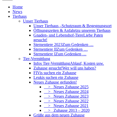
Home
News
Tierhaus
Unser Tierhaus
Unser Tierhaus –
Schutzraum & Begegnungsort
Öffnungszeiten & Anfahrt
zu unserem Tierhaus
Gnaden- und Lebenshof-Tiere
Liebe Paten
gesucht!
Sternentiere 2023
Zum Gedenken …
Sternentiere II
Zum Gedenken …
Sternentiere I
Zum Gedenken …
Tier-Vermittlung
Infos Tier-Vermittlung
Ablauf, Kosten usw.
Zuhause gesucht!
Wer will uns haben?
FIVis suchen ein Zuhause
Leukis suchen ein Zuhause
Neues Zuhause gefunden!
> Neues Zuhause 2025
> Neues Zuhause 2024
> Neues Zuhause 2023
> Neues Zuhause 2022
> Neues Zuhause 2021
> Zuhause 2013 – 2020
Grüße aus dem neuen Zuhause