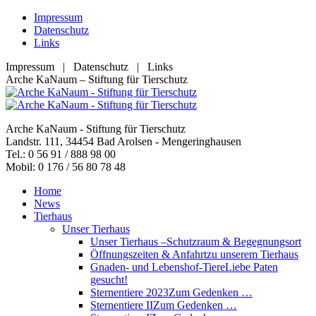
Zum
Impressum
Inhalt
Datenschutz
springen
Links
Impressum | Datenschutz | Links
Facebook
YouTube
RSS
E-
Arche KaNaum – Stiftung für Tierschutz
page
page
page
Mail
opens
opens
opens
page
in
in
in
opens
Arche KaNaum - Stiftung für Tierschutz
new
new
new
in
Landstr. 111, 34454 Bad Arolsen - Mengeringhausen
window
window
window
new
Tel.: 0 56 91 / 888 98 00
window
Mobil: 0 176 / 56 80 78 48
Home
News
Tierhaus
Unser Tierhaus
Unser Tierhaus –
Schutzraum & Begegnungsort
Öffnungszeiten & Anfahrt
zu unserem Tierhaus
Gnaden- und Lebenshof-Tiere
Liebe Paten
gesucht!
Sternentiere 2023
Zum Gedenken …
Sternentiere II
Zum Gedenken …