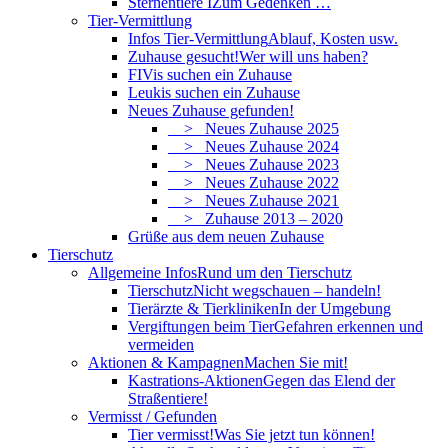
Sternentiere I
Zum Gedenken …
Tier-Vermittlung
Infos Tier-Vermittlung
Ablauf, Kosten usw.
Zuhause gesucht!
Wer will uns haben?
FIVis suchen ein Zuhause
Leukis suchen ein Zuhause
Neues Zuhause gefunden!
> Neues Zuhause 2025
> Neues Zuhause 2024
> Neues Zuhause 2023
> Neues Zuhause 2022
> Neues Zuhause 2021
> Zuhause 2013 – 2020
Grüße aus dem neuen Zuhause
Tierschutz
Allgemeine Infos
Rund um den Tierschutz
Tierschutz
Nicht wegschauen – handeln!
Tierärzte & Tierkliniken
In der Umgebung
Vergiftungen beim Tier
Gefahren erkennen und
vermeiden
Aktionen & Kampagnen
Machen Sie mit!
Kastrations-Aktionen
Gegen das Elend der
Straßentiere!
Vermisst / Gefunden
Tier vermisst!
Was Sie jetzt tun können!