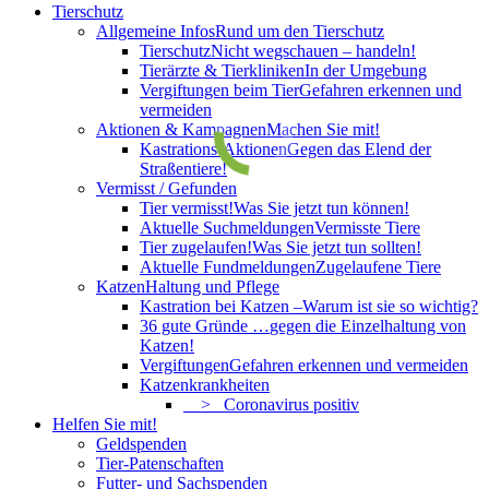
Tierschutz
Allgemeine Infos
Rund um den Tierschutz
Tierschutz
Nicht wegschauen – handeln!
Tierärzte & Tierkliniken
In der Umgebung
Vergiftungen beim Tier
Gefahren erkennen und
vermeiden
Aktionen & Kampagnen
Machen Sie mit!
Kastrations-Aktionen
Gegen das Elend der
Straßentiere!
Vermisst / Gefunden
Tier vermisst!
Was Sie jetzt tun können!
Aktuelle Suchmeldungen
Vermisste Tiere
Tier zugelaufen!
Was Sie jetzt tun sollten!
Aktuelle Fundmeldungen
Zugelaufene Tiere
Katzen
Haltung und Pflege
Kastration bei Katzen –
Warum ist sie so wichtig?
36 gute Gründe …
gegen die Einzelhaltung von
Katzen!
Vergiftungen
Gefahren erkennen und vermeiden
Katzenkrankheiten
> Coronavirus positiv
Helfen Sie mit!
Geldspenden
Tier-Patenschaften
Futter- und Sachspenden