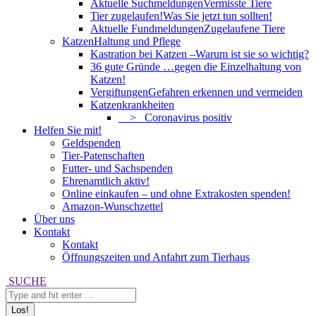
Aktuelle Suchmeldungen
Vermisste Tiere
Tier zugelaufen!
Was Sie jetzt tun sollten!
Aktuelle Fundmeldungen
Zugelaufene Tiere
Katzen
Haltung und Pflege
Kastration bei Katzen –
Warum ist sie so wichtig?
36 gute Gründe …
gegen die Einzelhaltung von
Katzen!
Vergiftungen
Gefahren erkennen und vermeiden
Katzenkrankheiten
> Coronavirus positiv
Helfen Sie mit!
Geldspenden
Tier-Patenschaften
Futter- und Sachspenden
Ehrenamtlich aktiv!
Online einkaufen – und ohne Extrakosten spenden!
Amazon-Wunschzettel
Über uns
Kontakt
Kontakt
Öffnungszeiten und Anfahrt zum Tierhaus
Search:
SUCHE