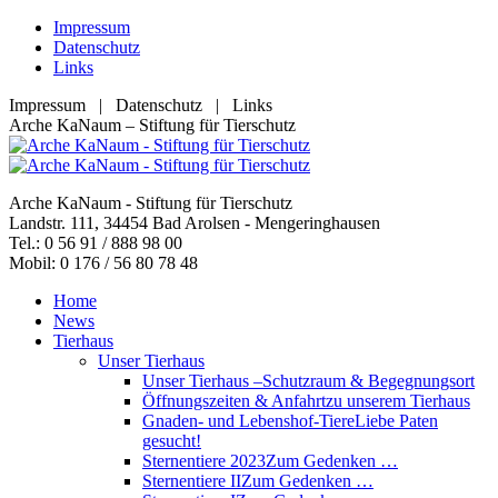
Zum
Impressum
Inhalt
Datenschutz
springen
Links
Impressum | Datenschutz | Links
Facebook
YouTube
RSS
E-
Arche KaNaum – Stiftung für Tierschutz
page
page
page
Mail
opens
opens
opens
page
in
in
in
opens
Arche KaNaum - Stiftung für Tierschutz
new
new
new
in
Landstr. 111, 34454 Bad Arolsen - Mengeringhausen
window
window
window
new
Tel.: 0 56 91 / 888 98 00
window
Mobil: 0 176 / 56 80 78 48
Home
News
Tierhaus
Unser Tierhaus
Unser Tierhaus –
Schutzraum & Begegnungsort
Öffnungszeiten & Anfahrt
zu unserem Tierhaus
Gnaden- und Lebenshof-Tiere
Liebe Paten
gesucht!
Sternentiere 2023
Zum Gedenken …
Sternentiere II
Zum Gedenken …