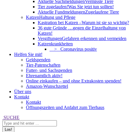
Aktuelle Suchmeldungen
Vermisste Tiere
Tier zugelaufen!
Was Sie jetzt tun sollten!
Aktuelle Fundmeldungen
Zugelaufene Tiere
Katzen
Haltung und Pflege
Kastration bei Katzen –
Warum ist sie so wichtig?
36 gute Gründe …
gegen die Einzelhaltung von
Katzen!
Vergiftungen
Gefahren erkennen und vermeiden
Katzenkrankheiten
> Coronavirus positiv
Helfen Sie mit!
Geldspenden
Tier-Patenschaften
Futter- und Sachspenden
Ehrenamtlich aktiv!
Online einkaufen – und ohne Extrakosten spenden!
Amazon-Wunschzettel
Über uns
Kontakt
Kontakt
Öffnungszeiten und Anfahrt zum Tierhaus
Search:
SUCHE