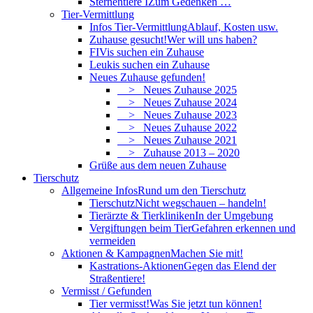
Sternentiere I
Zum Gedenken …
Tier-Vermittlung
Infos Tier-Vermittlung
Ablauf, Kosten usw.
Zuhause gesucht!
Wer will uns haben?
FIVis suchen ein Zuhause
Leukis suchen ein Zuhause
Neues Zuhause gefunden!
> Neues Zuhause 2025
> Neues Zuhause 2024
> Neues Zuhause 2023
> Neues Zuhause 2022
> Neues Zuhause 2021
> Zuhause 2013 – 2020
Grüße aus dem neuen Zuhause
Tierschutz
Allgemeine Infos
Rund um den Tierschutz
Tierschutz
Nicht wegschauen – handeln!
Tierärzte & Tierkliniken
In der Umgebung
Vergiftungen beim Tier
Gefahren erkennen und
vermeiden
Aktionen & Kampagnen
Machen Sie mit!
Kastrations-Aktionen
Gegen das Elend der
Straßentiere!
Vermisst / Gefunden
Tier vermisst!
Was Sie jetzt tun können!