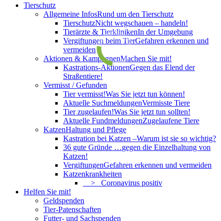
Tierschutz
Allgemeine Infos
Rund um den Tierschutz
Tierschutz
Nicht wegschauen – handeln!
Tierärzte & Tierkliniken
In der Umgebung
Vergiftungen beim Tier
Gefahren erkennen und
vermeiden
Aktionen & Kampagnen
Machen Sie mit!
Kastrations-Aktionen
Gegen das Elend der
Straßentiere!
Vermisst / Gefunden
Tier vermisst!
Was Sie jetzt tun können!
Aktuelle Suchmeldungen
Vermisste Tiere
Tier zugelaufen!
Was Sie jetzt tun sollten!
Aktuelle Fundmeldungen
Zugelaufene Tiere
Katzen
Haltung und Pflege
Kastration bei Katzen –
Warum ist sie so wichtig?
36 gute Gründe …
gegen die Einzelhaltung von
Katzen!
Vergiftungen
Gefahren erkennen und vermeiden
Katzenkrankheiten
> Coronavirus positiv
Helfen Sie mit!
Geldspenden
Tier-Patenschaften
Futter- und Sachspenden