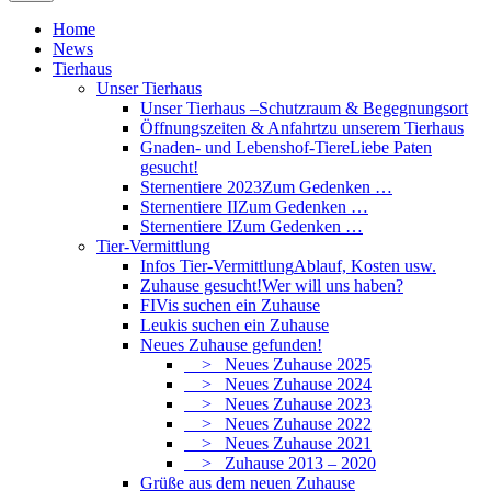
Home
News
Tierhaus
Unser Tierhaus
Unser Tierhaus –
Schutzraum & Begegnungsort
Öffnungszeiten & Anfahrt
zu unserem Tierhaus
Gnaden- und Lebenshof-Tiere
Liebe Paten
gesucht!
Sternentiere 2023
Zum Gedenken …
Sternentiere II
Zum Gedenken …
Sternentiere I
Zum Gedenken …
Tier-Vermittlung
Infos Tier-Vermittlung
Ablauf, Kosten usw.
Zuhause gesucht!
Wer will uns haben?
FIVis suchen ein Zuhause
Leukis suchen ein Zuhause
Neues Zuhause gefunden!
> Neues Zuhause 2025
> Neues Zuhause 2024
> Neues Zuhause 2023
> Neues Zuhause 2022
> Neues Zuhause 2021
> Zuhause 2013 – 2020
Grüße aus dem neuen Zuhause