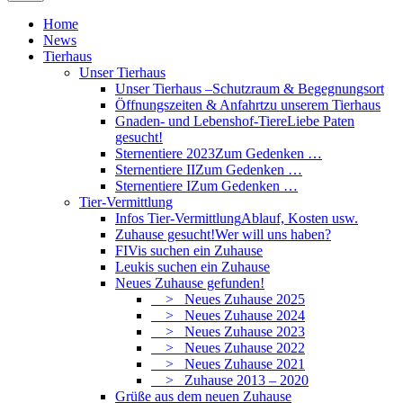
Home
News
Tierhaus
Unser Tierhaus
Unser Tierhaus –
Schutzraum & Begegnungsort
Öffnungszeiten & Anfahrt
zu unserem Tierhaus
Gnaden- und Lebenshof-Tiere
Liebe Paten
gesucht!
Sternentiere 2023
Zum Gedenken …
Sternentiere II
Zum Gedenken …
Sternentiere I
Zum Gedenken …
Tier-Vermittlung
Infos Tier-Vermittlung
Ablauf, Kosten usw.
Zuhause gesucht!
Wer will uns haben?
FIVis suchen ein Zuhause
Leukis suchen ein Zuhause
Neues Zuhause gefunden!
> Neues Zuhause 2025
> Neues Zuhause 2024
> Neues Zuhause 2023
> Neues Zuhause 2022
> Neues Zuhause 2021
> Zuhause 2013 – 2020
Grüße aus dem neuen Zuhause