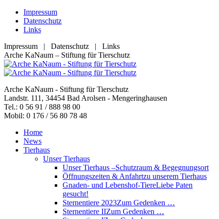
Zum
Impressum
Inhalt
Datenschutz
springen
Links
Impressum | Datenschutz | Links
Facebook
YouTube
RSS
E-
Arche KaNaum – Stiftung für Tierschutz
page
page
page
Mail
opens
opens
opens
page
in
in
in
opens
Arche KaNaum - Stiftung für Tierschutz
new
new
new
in
Landstr. 111, 34454 Bad Arolsen - Mengeringhausen
window
window
window
new
Tel.: 0 56 91 / 888 98 00
window
Mobil: 0 176 / 56 80 78 48
Home
News
Tierhaus
Unser Tierhaus
Unser Tierhaus –
Schutzraum & Begegnungsort
Öffnungszeiten & Anfahrt
zu unserem Tierhaus
Gnaden- und Lebenshof-Tiere
Liebe Paten
gesucht!
Sternentiere 2023
Zum Gedenken …
Sternentiere II
Zum Gedenken …