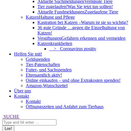
Aktuelle Suchmeldungen
Vermisste Tiere
Tier zugelaufen!
Was Sie jetzt tun sollten!
Aktuelle Fundmeldungen
Zugelaufene Tiere
Katzen
Haltung und Pflege
Kastration bei Katzen –
Warum ist sie so wichtig?
36 gute Gründe …
gegen die Einzelhaltung von
Katzen!
Vergiftungen
Gefahren erkennen und vermeiden
Katzenkrankheiten
> Coronavirus positiv
Helfen Sie mit!
Geldspenden
Tier-Patenschaften
Futter- und Sachspenden
Ehrenamtlich aktiv!
Online einkaufen – und ohne Extrakosten spenden!
Amazon-Wunschzettel
Über uns
Kontakt
Kontakt
Öffnungszeiten und Anfahrt zum Tierhaus
Search:
SUCHE