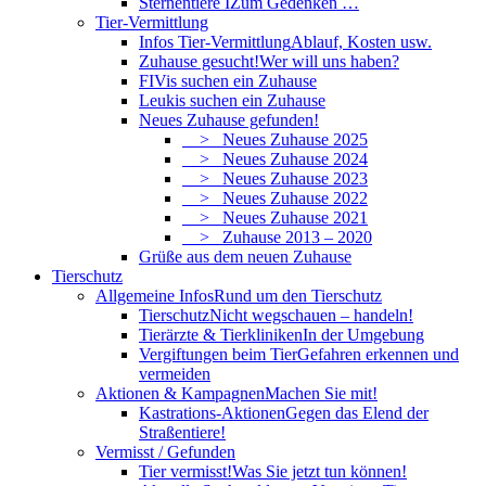
Sternentiere I
Zum Gedenken …
Tier-Vermittlung
Infos Tier-Vermittlung
Ablauf, Kosten usw.
Zuhause gesucht!
Wer will uns haben?
FIVis suchen ein Zuhause
Leukis suchen ein Zuhause
Neues Zuhause gefunden!
> Neues Zuhause 2025
> Neues Zuhause 2024
> Neues Zuhause 2023
> Neues Zuhause 2022
> Neues Zuhause 2021
> Zuhause 2013 – 2020
Grüße aus dem neuen Zuhause
Tierschutz
Allgemeine Infos
Rund um den Tierschutz
Tierschutz
Nicht wegschauen – handeln!
Tierärzte & Tierkliniken
In der Umgebung
Vergiftungen beim Tier
Gefahren erkennen und
vermeiden
Aktionen & Kampagnen
Machen Sie mit!
Kastrations-Aktionen
Gegen das Elend der
Straßentiere!
Vermisst / Gefunden
Tier vermisst!
Was Sie jetzt tun können!