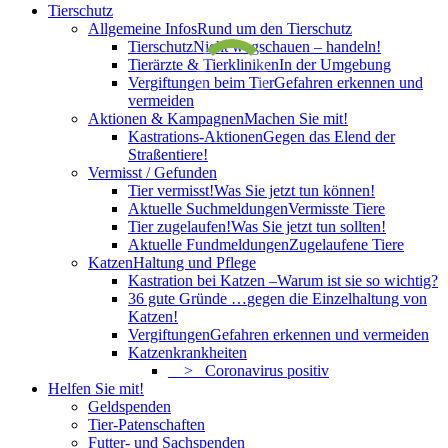
Tierschutz
Allgemeine Infos
Rund um den Tierschutz
Tierschutz
Nicht wegschauen – handeln!
Tierärzte & Tierkliniken
In der Umgebung
Vergiftungen beim Tier
Gefahren erkennen und
vermeiden
Aktionen & Kampagnen
Machen Sie mit!
Kastrations-Aktionen
Gegen das Elend der
Straßentiere!
Vermisst / Gefunden
Tier vermisst!
Was Sie jetzt tun können!
Aktuelle Suchmeldungen
Vermisste Tiere
Tier zugelaufen!
Was Sie jetzt tun sollten!
Aktuelle Fundmeldungen
Zugelaufene Tiere
Katzen
Haltung und Pflege
Kastration bei Katzen –
Warum ist sie so wichtig?
36 gute Gründe …
gegen die Einzelhaltung von
Katzen!
Vergiftungen
Gefahren erkennen und vermeiden
Katzenkrankheiten
> Coronavirus positiv
Helfen Sie mit!
Geldspenden
Tier-Patenschaften
Futter- und Sachspenden