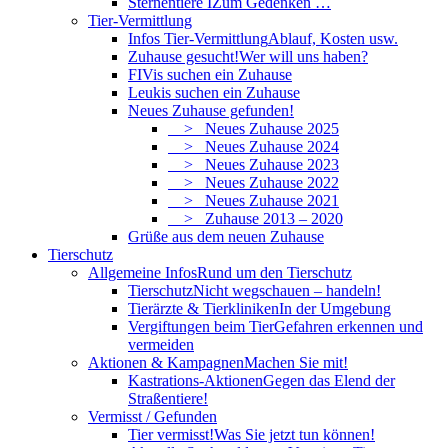
Sternentiere I
Zum Gedenken …
Tier-Vermittlung
Infos Tier-Vermittlung
Ablauf, Kosten usw.
Zuhause gesucht!
Wer will uns haben?
FIVis suchen ein Zuhause
Leukis suchen ein Zuhause
Neues Zuhause gefunden!
> Neues Zuhause 2025
> Neues Zuhause 2024
> Neues Zuhause 2023
> Neues Zuhause 2022
> Neues Zuhause 2021
> Zuhause 2013 – 2020
Grüße aus dem neuen Zuhause
Tierschutz
Allgemeine Infos
Rund um den Tierschutz
Tierschutz
Nicht wegschauen – handeln!
Tierärzte & Tierkliniken
In der Umgebung
Vergiftungen beim Tier
Gefahren erkennen und
vermeiden
Aktionen & Kampagnen
Machen Sie mit!
Kastrations-Aktionen
Gegen das Elend der
Straßentiere!
Vermisst / Gefunden
Tier vermisst!
Was Sie jetzt tun können!