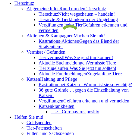
Tierschutz
Allgemeine Infos
Rund um den Tierschutz
Tierschutz
Nicht wegschauen – handeln!
Tierärzte & Tierkliniken
In der Umgebung
Vergiftungen beim Tier
Gefahren erkennen und
vermeiden
Aktionen & Kampagnen
Machen Sie mit!
Kastrations-Aktionen
Gegen das Elend der
Straßentiere!
Vermisst / Gefunden
Tier vermisst!
Was Sie jetzt tun können!
Aktuelle Suchmeldungen
Vermisste Tiere
Tier zugelaufen!
Was Sie jetzt tun sollten!
Aktuelle Fundmeldungen
Zugelaufene Tiere
Katzen
Haltung und Pflege
Kastration bei Katzen –
Warum ist sie so wichtig?
36 gute Gründe …
gegen die Einzelhaltung von
Katzen!
Vergiftungen
Gefahren erkennen und vermeiden
Katzenkrankheiten
> Coronavirus positiv
Helfen Sie mit!
Geldspenden
Tier-Patenschaften
Futter- und Sachspenden