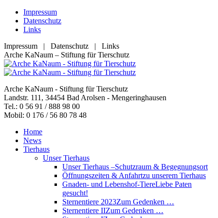
Zum
Impressum
Inhalt
Datenschutz
springen
Links
Impressum | Datenschutz | Links
Facebook
YouTube
RSS
E-
Arche KaNaum – Stiftung für Tierschutz
page
page
page
Mail
opens
opens
opens
page
in
in
in
opens
Arche KaNaum - Stiftung für Tierschutz
new
new
new
in
Landstr. 111, 34454 Bad Arolsen - Mengeringhausen
window
window
window
new
Tel.: 0 56 91 / 888 98 00
window
Mobil: 0 176 / 56 80 78 48
Home
News
Tierhaus
Unser Tierhaus
Unser Tierhaus –
Schutzraum & Begegnungsort
Öffnungszeiten & Anfahrt
zu unserem Tierhaus
Gnaden- und Lebenshof-Tiere
Liebe Paten
gesucht!
Sternentiere 2023
Zum Gedenken …
Sternentiere II
Zum Gedenken …