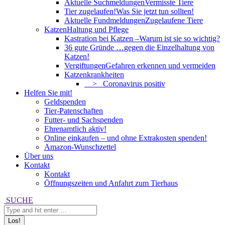
Aktuelle Suchmeldungen
Vermisste Tiere
Tier zugelaufen!
Was Sie jetzt tun sollten!
Aktuelle Fundmeldungen
Zugelaufene Tiere
Katzen
Haltung und Pflege
Kastration bei Katzen –
Warum ist sie so wichtig?
36 gute Gründe …
gegen die Einzelhaltung von
Katzen!
Vergiftungen
Gefahren erkennen und vermeiden
Katzenkrankheiten
> Coronavirus positiv
Helfen Sie mit!
Geldspenden
Tier-Patenschaften
Futter- und Sachspenden
Ehrenamtlich aktiv!
Online einkaufen – und ohne Extrakosten spenden!
Amazon-Wunschzettel
Über uns
Kontakt
Kontakt
Öffnungszeiten und Anfahrt zum Tierhaus
Search:
SUCHE