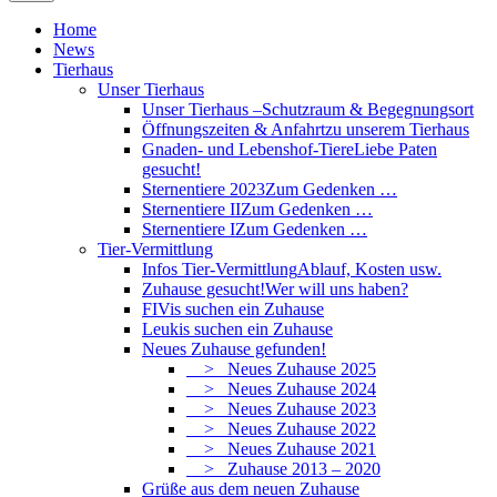
Home
News
Tierhaus
Unser Tierhaus
Unser Tierhaus –
Schutzraum & Begegnungsort
Öffnungszeiten & Anfahrt
zu unserem Tierhaus
Gnaden- und Lebenshof-Tiere
Liebe Paten
gesucht!
Sternentiere 2023
Zum Gedenken …
Sternentiere II
Zum Gedenken …
Sternentiere I
Zum Gedenken …
Tier-Vermittlung
Infos Tier-Vermittlung
Ablauf, Kosten usw.
Zuhause gesucht!
Wer will uns haben?
FIVis suchen ein Zuhause
Leukis suchen ein Zuhause
Neues Zuhause gefunden!
> Neues Zuhause 2025
> Neues Zuhause 2024
> Neues Zuhause 2023
> Neues Zuhause 2022
> Neues Zuhause 2021
> Zuhause 2013 – 2020
Grüße aus dem neuen Zuhause