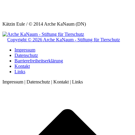
Kätzin Eule / © 2014 Arche KaNaum (DN)
Copyright © 2026 Arche KaNaum - Stiftung für Tierschutz
Impressum
Datenschutz
Barrierefreiheitserklärung
Kontakt
Links
Impressum | Datenschutz | Kontakt | Links
t
T