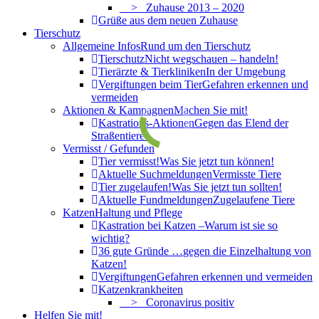
> Zuhause 2013 – 2020
Grüße aus dem neuen Zuhause
Tierschutz
Allgemeine Infos
Rund um den Tierschutz
Tierschutz
Nicht wegschauen – handeln!
Tierärzte & Tierkliniken
In der Umgebung
Vergiftungen beim Tier
Gefahren erkennen und
vermeiden
Aktionen & Kampagnen
Machen Sie mit!
Kastrations-Aktionen
Gegen das Elend der
Straßentiere!
Vermisst / Gefunden
Tier vermisst!
Was Sie jetzt tun können!
Aktuelle Suchmeldungen
Vermisste Tiere
Tier zugelaufen!
Was Sie jetzt tun sollten!
Aktuelle Fundmeldungen
Zugelaufene Tiere
Katzen
Haltung und Pflege
Kastration bei Katzen –
Warum ist sie so
wichtig?
36 gute Gründe …
gegen die Einzelhaltung von
Katzen!
Vergiftungen
Gefahren erkennen und vermeiden
Katzenkrankheiten
> Coronavirus positiv
Helfen Sie mit!