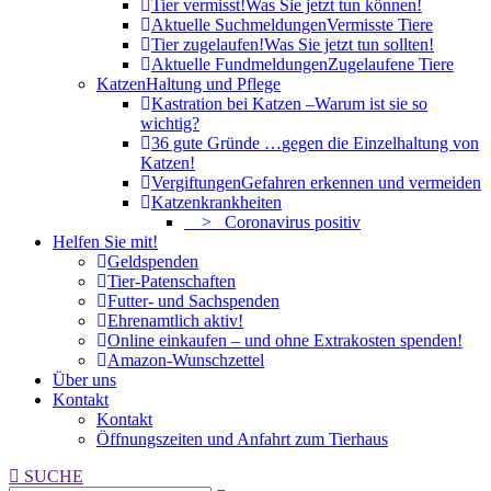
Tier vermisst!
Was Sie jetzt tun können!
Aktuelle Suchmeldungen
Vermisste Tiere
Tier zugelaufen!
Was Sie jetzt tun sollten!
Aktuelle Fundmeldungen
Zugelaufene Tiere
Katzen
Haltung und Pflege
Kastration bei Katzen –
Warum ist sie so
wichtig?
36 gute Gründe …
gegen die Einzelhaltung von
Katzen!
Vergiftungen
Gefahren erkennen und vermeiden
Katzenkrankheiten
> Coronavirus positiv
Helfen Sie mit!
Geldspenden
Tier-Patenschaften
Futter- und Sachspenden
Ehrenamtlich aktiv!
Online einkaufen – und ohne Extrakosten spenden!
Amazon-Wunschzettel
Über uns
Kontakt
Kontakt
Öffnungszeiten und Anfahrt zum Tierhaus
Search:
SUCHE