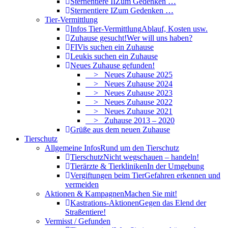
Sternentiere II
Zum Gedenken …
Sternentiere I
Zum Gedenken …
Tier-Vermittlung
Infos Tier-Vermittlung
Ablauf, Kosten usw.
Zuhause gesucht!
Wer will uns haben?
FIVis suchen ein Zuhause
Leukis suchen ein Zuhause
Neues Zuhause gefunden!
> Neues Zuhause 2025
> Neues Zuhause 2024
> Neues Zuhause 2023
> Neues Zuhause 2022
> Neues Zuhause 2021
> Zuhause 2013 – 2020
Grüße aus dem neuen Zuhause
Tierschutz
Allgemeine Infos
Rund um den Tierschutz
Tierschutz
Nicht wegschauen – handeln!
Tierärzte & Tierkliniken
In der Umgebung
Vergiftungen beim Tier
Gefahren erkennen und
vermeiden
Aktionen & Kampagnen
Machen Sie mit!
Kastrations-Aktionen
Gegen das Elend der
Straßentiere!
Vermisst / Gefunden