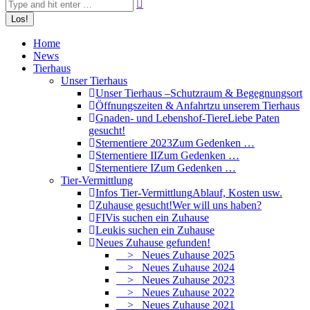
Home
News
Tierhaus
Unser Tierhaus
Unser Tierhaus –
Schutzraum & Begegnungsort
Öffnungszeiten & Anfahrt
zu unserem Tierhaus
Gnaden- und Lebenshof-Tiere
Liebe Paten
gesucht!
Sternentiere 2023
Zum Gedenken …
Sternentiere II
Zum Gedenken …
Sternentiere I
Zum Gedenken …
Tier-Vermittlung
Infos Tier-Vermittlung
Ablauf, Kosten usw.
Zuhause gesucht!
Wer will uns haben?
FIVis suchen ein Zuhause
Leukis suchen ein Zuhause
Neues Zuhause gefunden!
> Neues Zuhause 2025
> Neues Zuhause 2024
> Neues Zuhause 2023
> Neues Zuhause 2022
> Neues Zuhause 2021