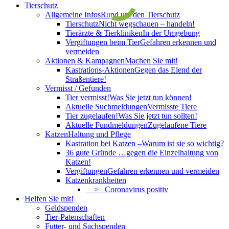
Tierschutz
Allgemeine Infos
Rund um den Tierschutz
Tierschutz
Nicht wegschauen – handeln!
Tierärzte & Tierkliniken
In der Umgebung
Vergiftungen beim Tier
Gefahren erkennen und
vermeiden
Aktionen & Kampagnen
Machen Sie mit!
Kastrations-Aktionen
Gegen das Elend der
Straßentiere!
Vermisst / Gefunden
Tier vermisst!
Was Sie jetzt tun können!
Aktuelle Suchmeldungen
Vermisste Tiere
Tier zugelaufen!
Was Sie jetzt tun sollten!
Aktuelle Fundmeldungen
Zugelaufene Tiere
Katzen
Haltung und Pflege
Kastration bei Katzen –
Warum ist sie so wichtig?
36 gute Gründe …
gegen die Einzelhaltung von
Katzen!
Vergiftungen
Gefahren erkennen und vermeiden
Katzenkrankheiten
> Coronavirus positiv
Helfen Sie mit!
Geldspenden
Tier-Patenschaften
Futter- und Sachspenden