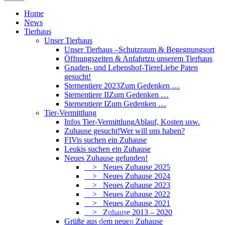
Home
News
Tierhaus
Unser Tierhaus
Unser Tierhaus –
Schutzraum & Begegnungsort
Öffnungszeiten & Anfahrt
zu unserem Tierhaus
Gnaden- und Lebenshof-Tiere
Liebe Paten
gesucht!
Sternentiere 2023
Zum Gedenken …
Sternentiere II
Zum Gedenken …
Sternentiere I
Zum Gedenken …
Tier-Vermittlung
Infos Tier-Vermittlung
Ablauf, Kosten usw.
Zuhause gesucht!
Wer will uns haben?
FIVis suchen ein Zuhause
Leukis suchen ein Zuhause
Neues Zuhause gefunden!
> Neues Zuhause 2025
> Neues Zuhause 2024
> Neues Zuhause 2023
> Neues Zuhause 2022
> Neues Zuhause 2021
> Zuhause 2013 – 2020
Grüße aus dem neuen Zuhause