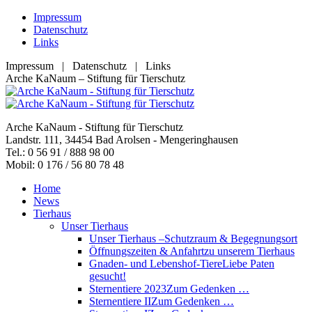
Zum
Impressum
Inhalt
Datenschutz
springen
Links
Impressum | Datenschutz | Links
Facebook
YouTube
RSS
E-
Arche KaNaum – Stiftung für Tierschutz
page
page
page
Mail
opens
opens
opens
page
in
in
in
opens
Arche KaNaum - Stiftung für Tierschutz
new
new
new
in
Landstr. 111, 34454 Bad Arolsen - Mengeringhausen
window
window
window
new
Tel.: 0 56 91 / 888 98 00
window
Mobil: 0 176 / 56 80 78 48
Home
News
Tierhaus
Unser Tierhaus
Unser Tierhaus –
Schutzraum & Begegnungsort
Öffnungszeiten & Anfahrt
zu unserem Tierhaus
Gnaden- und Lebenshof-Tiere
Liebe Paten
gesucht!
Sternentiere 2023
Zum Gedenken …
Sternentiere II
Zum Gedenken …