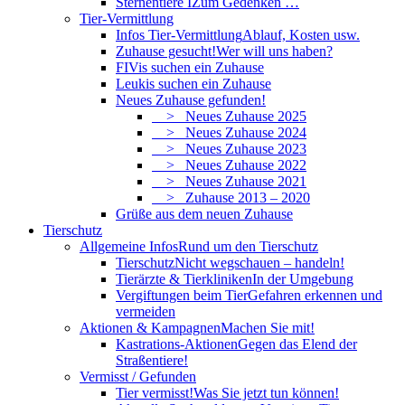
Sternentiere I
Zum Gedenken …
Tier-Vermittlung
Infos Tier-Vermittlung
Ablauf, Kosten usw.
Zuhause gesucht!
Wer will uns haben?
FIVis suchen ein Zuhause
Leukis suchen ein Zuhause
Neues Zuhause gefunden!
> Neues Zuhause 2025
> Neues Zuhause 2024
> Neues Zuhause 2023
> Neues Zuhause 2022
> Neues Zuhause 2021
> Zuhause 2013 – 2020
Grüße aus dem neuen Zuhause
Tierschutz
Allgemeine Infos
Rund um den Tierschutz
Tierschutz
Nicht wegschauen – handeln!
Tierärzte & Tierkliniken
In der Umgebung
Vergiftungen beim Tier
Gefahren erkennen und
vermeiden
Aktionen & Kampagnen
Machen Sie mit!
Kastrations-Aktionen
Gegen das Elend der
Straßentiere!
Vermisst / Gefunden
Tier vermisst!
Was Sie jetzt tun können!