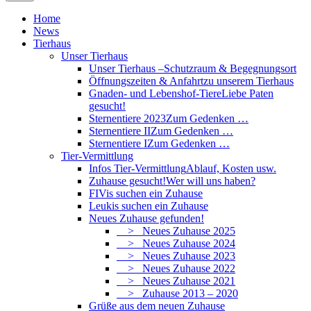
Home
News
Tierhaus
Unser Tierhaus
Unser Tierhaus –
Schutzraum & Begegnungsort
Öffnungszeiten & Anfahrt
zu unserem Tierhaus
Gnaden- und Lebenshof-Tiere
Liebe Paten
gesucht!
Sternentiere 2023
Zum Gedenken …
Sternentiere II
Zum Gedenken …
Sternentiere I
Zum Gedenken …
Tier-Vermittlung
Infos Tier-Vermittlung
Ablauf, Kosten usw.
Zuhause gesucht!
Wer will uns haben?
FIVis suchen ein Zuhause
Leukis suchen ein Zuhause
Neues Zuhause gefunden!
> Neues Zuhause 2025
> Neues Zuhause 2024
> Neues Zuhause 2023
> Neues Zuhause 2022
> Neues Zuhause 2021
> Zuhause 2013 – 2020
Grüße aus dem neuen Zuhause