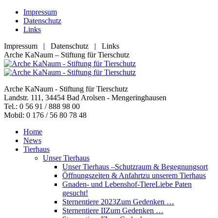
Zum
Impressum
Inhalt
Datenschutz
springen
Links
Impressum | Datenschutz | Links
Facebook
YouTube
RSS
E-
Arche KaNaum – Stiftung für Tierschutz
page
page
page
Mail
opens
opens
opens
page
in
in
in
opens
Arche KaNaum - Stiftung für Tierschutz
new
new
new
in
Landstr. 111, 34454 Bad Arolsen - Mengeringhausen
window
window
window
new
Tel.: 0 56 91 / 888 98 00
window
Mobil: 0 176 / 56 80 78 48
Home
News
Tierhaus
Unser Tierhaus
Unser Tierhaus –
Schutzraum & Begegnungsort
Öffnungszeiten & Anfahrt
zu unserem Tierhaus
Gnaden- und Lebenshof-Tiere
Liebe Paten
gesucht!
Sternentiere 2023
Zum Gedenken …
Sternentiere II
Zum Gedenken …