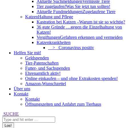
Aktuelle Suchmeldungen
Vermisste Tiere
Tier zugelaufen!
Was Sie jetzt tun sollten!
Aktuelle Fundmeldungen
Zugelaufene Tiere
Katzen
Haltung und Pflege
Kastration bei Katzen –
Warum ist sie so wichtig?
36 gute Gründe …
gegen die Einzelhaltung von
Katzen!
Vergiftungen
Gefahren erkennen und vermeiden
Katzenkrankheiten
> Coronavirus positiv
Helfen Sie mit!
Geldspenden
Tier-Patenschaften
Futter- und Sachspenden
Ehrenamtlich aktiv!
Online einkaufen – und ohne Extrakosten spenden!
Amazon-Wunschzettel
Über uns
Kontakt
Kontakt
Öffnungszeiten und Anfahrt zum Tierhaus
Search:
SUCHE