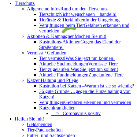
Tierschutz
Allgemeine Infos
Rund um den Tierschutz
Tierschutz
Nicht wegschauen – handeln!
Tierärzte & Tierkliniken
In der Umgebung
Vergiftungen beim Tier
Gefahren erkennen und
vermeiden
Aktionen & Kampagnen
Machen Sie mit!
Kastrations-Aktionen
Gegen das Elend der
Straßentiere!
Vermisst / Gefunden
Tier vermisst!
Was Sie jetzt tun können!
Aktuelle Suchmeldungen
Vermisste Tiere
Tier zugelaufen!
Was Sie jetzt tun sollten!
Aktuelle Fundmeldungen
Zugelaufene Tiere
Katzen
Haltung und Pflege
Kastration bei Katzen –
Warum ist sie so wichtig?
36 gute Gründe …
gegen die Einzelhaltung von
Katzen!
Vergiftungen
Gefahren erkennen und vermeiden
Katzenkrankheiten
> Coronavirus positiv
Helfen Sie mit!
Geldspenden
Tier-Patenschaften
Futter- und Sachspenden