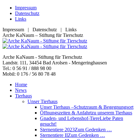
Zum
Impressum
Inhalt
Datenschutz
springen
Links
Impressum | Datenschutz | Links
Facebook
YouTube
RSS
E-
Arche KaNaum – Stiftung für Tierschutz
page
page
page
Mail
opens
opens
opens
page
in
in
in
opens
Arche KaNaum - Stiftung für Tierschutz
new
new
new
in
Landstr. 111, 34454 Bad Arolsen - Mengeringhausen
window
window
window
new
Tel.: 0 56 91 / 888 98 00
window
Mobil: 0 176 / 56 80 78 48
Home
News
Tierhaus
Unser Tierhaus
Unser Tierhaus –
Schutzraum & Begegnungsort
Öffnungszeiten & Anfahrt
zu unserem Tierhaus
Gnaden- und Lebenshof-Tiere
Liebe Paten
gesucht!
Sternentiere 2023
Zum Gedenken …
Sternentiere II
Zum Gedenken …