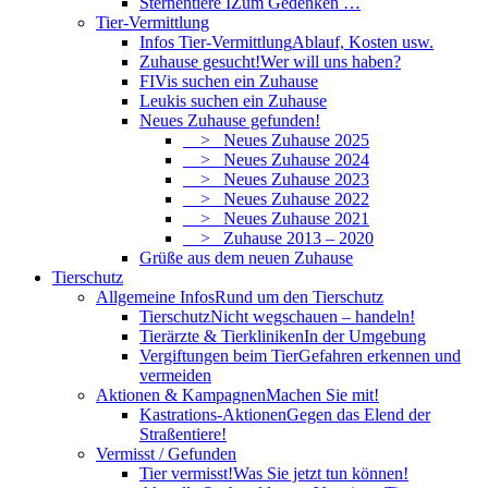
Sternentiere I
Zum Gedenken …
Tier-Vermittlung
Infos Tier-Vermittlung
Ablauf, Kosten usw.
Zuhause gesucht!
Wer will uns haben?
FIVis suchen ein Zuhause
Leukis suchen ein Zuhause
Neues Zuhause gefunden!
> Neues Zuhause 2025
> Neues Zuhause 2024
> Neues Zuhause 2023
> Neues Zuhause 2022
> Neues Zuhause 2021
> Zuhause 2013 – 2020
Grüße aus dem neuen Zuhause
Tierschutz
Allgemeine Infos
Rund um den Tierschutz
Tierschutz
Nicht wegschauen – handeln!
Tierärzte & Tierkliniken
In der Umgebung
Vergiftungen beim Tier
Gefahren erkennen und
vermeiden
Aktionen & Kampagnen
Machen Sie mit!
Kastrations-Aktionen
Gegen das Elend der
Straßentiere!
Vermisst / Gefunden
Tier vermisst!
Was Sie jetzt tun können!