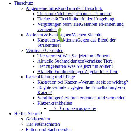
Tierschutz
Allgemeine Infos
Rund um den Tierschutz
Tierschutz
Nicht wegschauen – handeln!
Tierärzte & Tierkliniken
In der Umgebung
Vergiftungen beim Tier
Gefahren erkennen und
vermeiden
Aktionen & Kampagnen
Machen Sie mit!
Kastrations-Aktionen
Gegen das Elend der
Straßentiere!
Vermisst / Gefunden
Tier vermisst!
Was Sie jetzt tun können!
Aktuelle Suchmeldungen
Vermisste Tiere
Tier zugelaufen!
Was Sie jetzt tun sollten!
Aktuelle Fundmeldungen
Zugelaufene Tiere
Katzen
Haltung und Pflege
Kastration bei Katzen –
Warum ist sie so wichtig?
36 gute Gründe …
gegen die Einzelhaltung von
Katzen!
Vergiftungen
Gefahren erkennen und vermeiden
Katzenkrankheiten
> Coronavirus positiv
Helfen Sie mit!
Geldspenden
Tier-Patenschaften
Futter- und Sachspenden