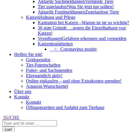
Aktuelle Suchmeldungen
Vermisste Tiere
Tier zugelaufen!
Was Sie jetzt tun sollten!
Aktuelle Fundmeldungen
Zugelaufene Tiere
Katzen
Haltung und Pflege
Kastration bei Katzen –
Warum ist sie so wichtig?
36 gute Gründe …
gegen die Einzelhaltung von
Katzen!
Vergiftungen
Gefahren erkennen und vermeiden
Katzenkrankheiten
> Coronavirus positiv
Helfen Sie mit!
Geldspenden
Tier-Patenschaften
Futter- und Sachspenden
Ehrenamtlich aktiv!
Online einkaufen – und ohne Extrakosten spenden!
Amazon-Wunschzettel
Über uns
Kontakt
Kontakt
Öffnungszeiten und Anfahrt zum Tierhaus
Search:
SUCHE