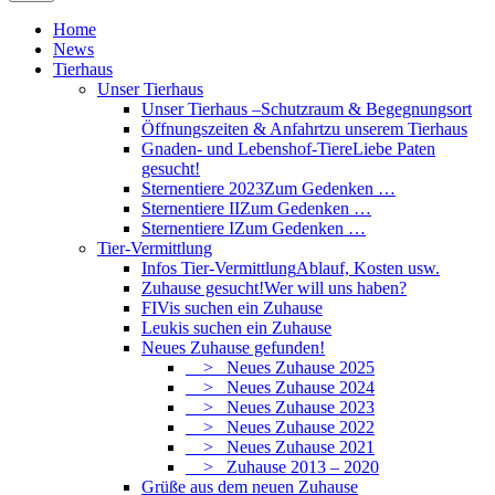
Home
News
Tierhaus
Unser Tierhaus
Unser Tierhaus –
Schutzraum & Begegnungsort
Öffnungszeiten & Anfahrt
zu unserem Tierhaus
Gnaden- und Lebenshof-Tiere
Liebe Paten
gesucht!
Sternentiere 2023
Zum Gedenken …
Sternentiere II
Zum Gedenken …
Sternentiere I
Zum Gedenken …
Tier-Vermittlung
Infos Tier-Vermittlung
Ablauf, Kosten usw.
Zuhause gesucht!
Wer will uns haben?
FIVis suchen ein Zuhause
Leukis suchen ein Zuhause
Neues Zuhause gefunden!
> Neues Zuhause 2025
> Neues Zuhause 2024
> Neues Zuhause 2023
> Neues Zuhause 2022
> Neues Zuhause 2021
> Zuhause 2013 – 2020
Grüße aus dem neuen Zuhause