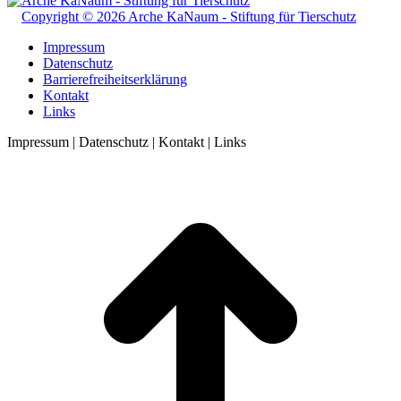
Copyright © 2026 Arche KaNaum - Stiftung für Tierschutz
Impressum
Datenschutz
Barrierefreiheitserklärung
Kontakt
Links
Impressum | Datenschutz | Kontakt | Links
t
T