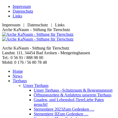
Zum
Impressum
Inhalt
Datenschutz
springen
Links
Impressum | Datenschutz | Links
Facebook
YouTube
RSS
E-
Arche KaNaum – Stiftung für Tierschutz
page
page
page
Mail
opens
opens
opens
page
in
in
in
opens
Arche KaNaum - Stiftung für Tierschutz
new
new
new
in
Landstr. 111, 34454 Bad Arolsen - Mengeringhausen
window
window
window
new
Tel.: 0 56 91 / 888 98 00
window
Mobil: 0 176 / 56 80 78 48
Home
News
Tierhaus
Unser Tierhaus
Unser Tierhaus –
Schutzraum & Begegnungsort
Öffnungszeiten & Anfahrt
zu unserem Tierhaus
Gnaden- und Lebenshof-Tiere
Liebe Paten
gesucht!
Sternentiere 2023
Zum Gedenken …
Sternentiere II
Zum Gedenken …