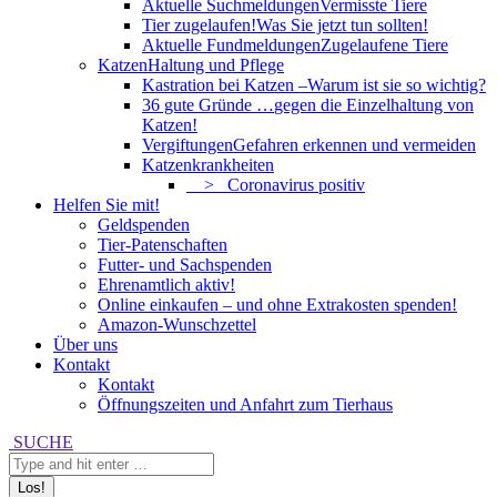
Aktuelle Suchmeldungen
Vermisste Tiere
Tier zugelaufen!
Was Sie jetzt tun sollten!
Aktuelle Fundmeldungen
Zugelaufene Tiere
Katzen
Haltung und Pflege
Kastration bei Katzen –
Warum ist sie so wichtig?
36 gute Gründe …
gegen die Einzelhaltung von
Katzen!
Vergiftungen
Gefahren erkennen und vermeiden
Katzenkrankheiten
> Coronavirus positiv
Helfen Sie mit!
Geldspenden
Tier-Patenschaften
Futter- und Sachspenden
Ehrenamtlich aktiv!
Online einkaufen – und ohne Extrakosten spenden!
Amazon-Wunschzettel
Über uns
Kontakt
Kontakt
Öffnungszeiten und Anfahrt zum Tierhaus
Search:
SUCHE