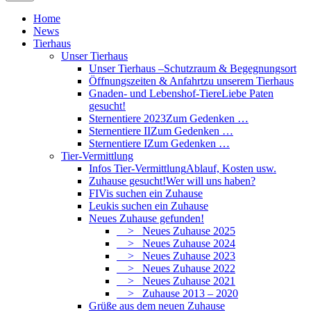
Home
News
Tierhaus
Unser Tierhaus
Unser Tierhaus –
Schutzraum & Begegnungsort
Öffnungszeiten & Anfahrt
zu unserem Tierhaus
Gnaden- und Lebenshof-Tiere
Liebe Paten
gesucht!
Sternentiere 2023
Zum Gedenken …
Sternentiere II
Zum Gedenken …
Sternentiere I
Zum Gedenken …
Tier-Vermittlung
Infos Tier-Vermittlung
Ablauf, Kosten usw.
Zuhause gesucht!
Wer will uns haben?
FIVis suchen ein Zuhause
Leukis suchen ein Zuhause
Neues Zuhause gefunden!
> Neues Zuhause 2025
> Neues Zuhause 2024
> Neues Zuhause 2023
> Neues Zuhause 2022
> Neues Zuhause 2021
> Zuhause 2013 – 2020
Grüße aus dem neuen Zuhause