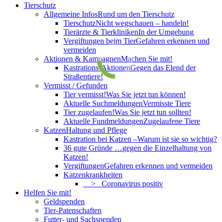
Tierschutz
Allgemeine Infos
Rund um den Tierschutz
Tierschutz
Nicht wegschauen – handeln!
Tierärzte & Tierkliniken
In der Umgebung
Vergiftungen beim Tier
Gefahren erkennen und
vermeiden
Aktionen & Kampagnen
Machen Sie mit!
Kastrations-Aktionen
Gegen das Elend der
Straßentiere!
Vermisst / Gefunden
Tier vermisst!
Was Sie jetzt tun können!
Aktuelle Suchmeldungen
Vermisste Tiere
Tier zugelaufen!
Was Sie jetzt tun sollten!
Aktuelle Fundmeldungen
Zugelaufene Tiere
Katzen
Haltung und Pflege
Kastration bei Katzen –
Warum ist sie so wichtig?
36 gute Gründe …
gegen die Einzelhaltung von
Katzen!
Vergiftungen
Gefahren erkennen und vermeiden
Katzenkrankheiten
> Coronavirus positiv
Helfen Sie mit!
Geldspenden
Tier-Patenschaften
Futter- und Sachspenden