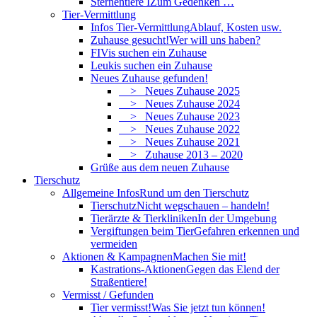
Sternentiere I
Zum Gedenken …
Tier-Vermittlung
Infos Tier-Vermittlung
Ablauf, Kosten usw.
Zuhause gesucht!
Wer will uns haben?
FIVis suchen ein Zuhause
Leukis suchen ein Zuhause
Neues Zuhause gefunden!
> Neues Zuhause 2025
> Neues Zuhause 2024
> Neues Zuhause 2023
> Neues Zuhause 2022
> Neues Zuhause 2021
> Zuhause 2013 – 2020
Grüße aus dem neuen Zuhause
Tierschutz
Allgemeine Infos
Rund um den Tierschutz
Tierschutz
Nicht wegschauen – handeln!
Tierärzte & Tierkliniken
In der Umgebung
Vergiftungen beim Tier
Gefahren erkennen und
vermeiden
Aktionen & Kampagnen
Machen Sie mit!
Kastrations-Aktionen
Gegen das Elend der
Straßentiere!
Vermisst / Gefunden
Tier vermisst!
Was Sie jetzt tun können!