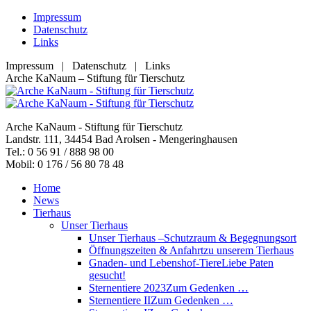
Zum
Impressum
Inhalt
Datenschutz
springen
Links
Impressum | Datenschutz | Links
Facebook
YouTube
RSS
E-
Arche KaNaum – Stiftung für Tierschutz
page
page
page
Mail
opens
opens
opens
page
in
in
in
opens
Arche KaNaum - Stiftung für Tierschutz
new
new
new
in
Landstr. 111, 34454 Bad Arolsen - Mengeringhausen
window
window
window
new
Tel.: 0 56 91 / 888 98 00
window
Mobil: 0 176 / 56 80 78 48
Home
News
Tierhaus
Unser Tierhaus
Unser Tierhaus –
Schutzraum & Begegnungsort
Öffnungszeiten & Anfahrt
zu unserem Tierhaus
Gnaden- und Lebenshof-Tiere
Liebe Paten
gesucht!
Sternentiere 2023
Zum Gedenken …
Sternentiere II
Zum Gedenken …