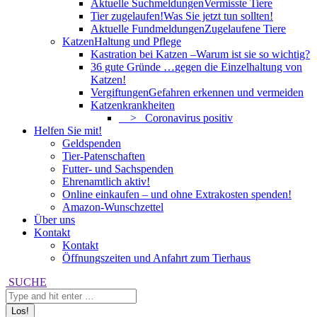
Aktuelle Suchmeldungen
Vermisste Tiere
Tier zugelaufen!
Was Sie jetzt tun sollten!
Aktuelle Fundmeldungen
Zugelaufene Tiere
Katzen
Haltung und Pflege
Kastration bei Katzen –
Warum ist sie so wichtig?
36 gute Gründe …
gegen die Einzelhaltung von
Katzen!
Vergiftungen
Gefahren erkennen und vermeiden
Katzenkrankheiten
> Coronavirus positiv
Helfen Sie mit!
Geldspenden
Tier-Patenschaften
Futter- und Sachspenden
Ehrenamtlich aktiv!
Online einkaufen – und ohne Extrakosten spenden!
Amazon-Wunschzettel
Über uns
Kontakt
Kontakt
Öffnungszeiten und Anfahrt zum Tierhaus
Search:
SUCHE