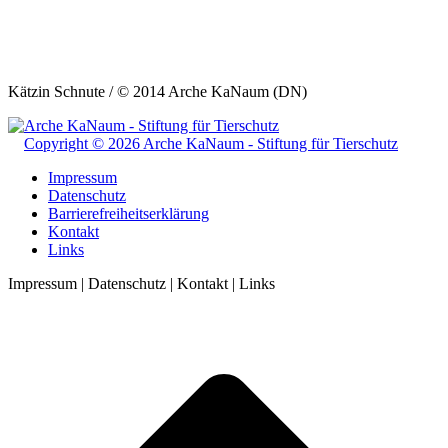
Kätzin Schnute / © 2014 Arche KaNaum (DN)
Copyright © 2026 Arche KaNaum - Stiftung für Tierschutz
Impressum
Datenschutz
Barrierefreiheitserklärung
Kontakt
Links
Impressum | Datenschutz | Kontakt | Links
t
T