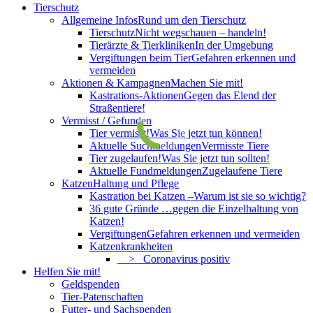
Tierschutz
Allgemeine Infos
Rund um den Tierschutz
Tierschutz
Nicht wegschauen – handeln!
Tierärzte & Tierkliniken
In der Umgebung
Vergiftungen beim Tier
Gefahren erkennen und
vermeiden
Aktionen & Kampagnen
Machen Sie mit!
Kastrations-Aktionen
Gegen das Elend der
Straßentiere!
Vermisst / Gefunden
Tier vermisst!
Was Sie jetzt tun können!
Aktuelle Suchmeldungen
Vermisste Tiere
Tier zugelaufen!
Was Sie jetzt tun sollten!
Aktuelle Fundmeldungen
Zugelaufene Tiere
Katzen
Haltung und Pflege
Kastration bei Katzen –
Warum ist sie so wichtig?
36 gute Gründe …
gegen die Einzelhaltung von
Katzen!
Vergiftungen
Gefahren erkennen und vermeiden
Katzenkrankheiten
> Coronavirus positiv
Helfen Sie mit!
Geldspenden
Tier-Patenschaften
Futter- und Sachspenden