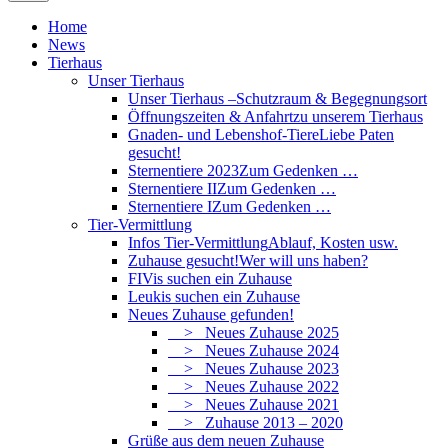
Home
News
Tierhaus
Unser Tierhaus
Unser Tierhaus –
Schutzraum & Begegnungsort
Öffnungszeiten & Anfahrt
zu unserem Tierhaus
Gnaden- und Lebenshof-Tiere
Liebe Paten
gesucht!
Sternentiere 2023
Zum Gedenken …
Sternentiere II
Zum Gedenken …
Sternentiere I
Zum Gedenken …
Tier-Vermittlung
Infos Tier-Vermittlung
Ablauf, Kosten usw.
Zuhause gesucht!
Wer will uns haben?
FIVis suchen ein Zuhause
Leukis suchen ein Zuhause
Neues Zuhause gefunden!
> Neues Zuhause 2025
> Neues Zuhause 2024
> Neues Zuhause 2023
> Neues Zuhause 2022
> Neues Zuhause 2021
> Zuhause 2013 – 2020
Grüße aus dem neuen Zuhause