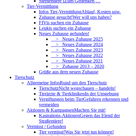
Sternentiere I
Zum Gedenken …
Tier-Vermittlung
Infos Tier-Vermittlung
Ablauf, Kosten usw.
Zuhause gesucht!
Wer will uns haben?
FIVis suchen ein Zuhause
Leukis suchen ein Zuhause
Neues Zuhause gefunden!
> Neues Zuhause 2025
> Neues Zuhause 2024
> Neues Zuhause 2023
> Neues Zuhause 2022
> Neues Zuhause 2021
> Zuhause 2013 – 2020
Grüße aus dem neuen Zuhause
Tierschutz
Allgemeine Infos
Rund um den Tierschutz
Tierschutz
Nicht wegschauen – handeln!
Tierärzte & Tierkliniken
In der Umgebung
Vergiftungen beim Tier
Gefahren erkennen und
vermeiden
Aktionen & Kampagnen
Machen Sie mit!
Kastrations-Aktionen
Gegen das Elend der
Straßentiere!
Vermisst / Gefunden
Tier vermisst!
Was Sie jetzt tun können!