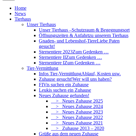
Home
News
Tierhaus
Unser Tierhaus
Unser Tierhaus –
Schutzraum & Begegnungsort
Öffnungszeiten & Anfahrt
zu unserem Tierhaus
Gnaden- und Lebenshof-Tiere
Liebe Paten
gesucht!
Sternentiere 2023
Zum Gedenken …
Sternentiere II
Zum Gedenken …
Sternentiere I
Zum Gedenken …
Tier-Vermittlung
Infos Tier-Vermittlung
Ablauf, Kosten usw.
Zuhause gesucht!
Wer will uns haben?
FIVis suchen ein Zuhause
Leukis suchen ein Zuhause
Neues Zuhause gefunden!
> Neues Zuhause 2025
> Neues Zuhause 2024
> Neues Zuhause 2023
> Neues Zuhause 2022
> Neues Zuhause 2021
> Zuhause 2013 – 2020
Grüße aus dem neuen Zuhause