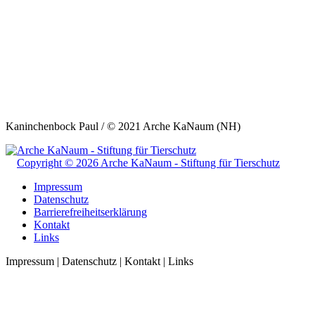
Kaninchenbock Paul / © 2021 Arche KaNaum (NH)
Copyright © 2026 Arche KaNaum - Stiftung für Tierschutz
Impressum
Datenschutz
Barrierefreiheitserklärung
Kontakt
Links
Impressum | Datenschutz | Kontakt | Links
t
T