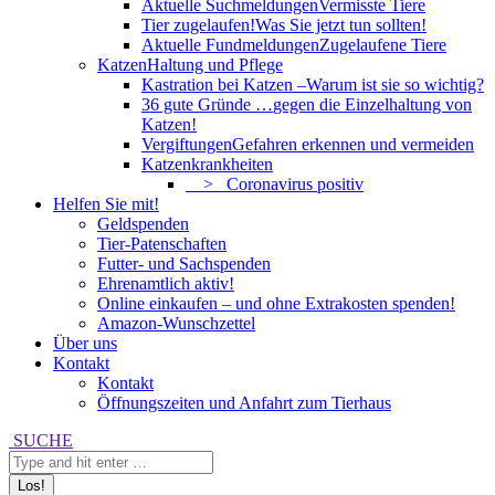
Aktuelle Suchmeldungen
Vermisste Tiere
Tier zugelaufen!
Was Sie jetzt tun sollten!
Aktuelle Fundmeldungen
Zugelaufene Tiere
Katzen
Haltung und Pflege
Kastration bei Katzen –
Warum ist sie so wichtig?
36 gute Gründe …
gegen die Einzelhaltung von
Katzen!
Vergiftungen
Gefahren erkennen und vermeiden
Katzenkrankheiten
> Coronavirus positiv
Helfen Sie mit!
Geldspenden
Tier-Patenschaften
Futter- und Sachspenden
Ehrenamtlich aktiv!
Online einkaufen – und ohne Extrakosten spenden!
Amazon-Wunschzettel
Über uns
Kontakt
Kontakt
Öffnungszeiten und Anfahrt zum Tierhaus
Search:
SUCHE