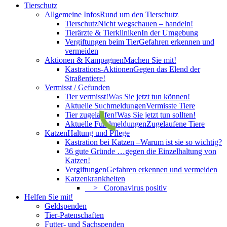
Tierschutz
Allgemeine Infos
Rund um den Tierschutz
Tierschutz
Nicht wegschauen – handeln!
Tierärzte & Tierkliniken
In der Umgebung
Vergiftungen beim Tier
Gefahren erkennen und
vermeiden
Aktionen & Kampagnen
Machen Sie mit!
Kastrations-Aktionen
Gegen das Elend der
Straßentiere!
Vermisst / Gefunden
Tier vermisst!
Was Sie jetzt tun können!
Aktuelle Suchmeldungen
Vermisste Tiere
Tier zugelaufen!
Was Sie jetzt tun sollten!
Aktuelle Fundmeldungen
Zugelaufene Tiere
Katzen
Haltung und Pflege
Kastration bei Katzen –
Warum ist sie so wichtig?
36 gute Gründe …
gegen die Einzelhaltung von
Katzen!
Vergiftungen
Gefahren erkennen und vermeiden
Katzenkrankheiten
> Coronavirus positiv
Helfen Sie mit!
Geldspenden
Tier-Patenschaften
Futter- und Sachspenden