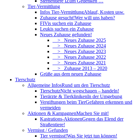
Sternentiere I
Zum Gedenken …
Tier-Vermittlung
Infos Tier-Vermittlung
Ablauf, Kosten usw.
Zuhause gesucht!
Wer will uns haben?
FIVis suchen ein Zuhause
Leukis suchen ein Zuhause
Neues Zuhause gefunden!
> Neues Zuhause 2025
> Neues Zuhause 2024
> Neues Zuhause 2023
> Neues Zuhause 2022
> Neues Zuhause 2021
> Zuhause 2013 – 2020
Grüße aus dem neuen Zuhause
Tierschutz
Allgemeine Infos
Rund um den Tierschutz
Tierschutz
Nicht wegschauen – handeln!
Tierärzte & Tierkliniken
In der Umgebung
Vergiftungen beim Tier
Gefahren erkennen und
vermeiden
Aktionen & Kampagnen
Machen Sie mit!
Kastrations-Aktionen
Gegen das Elend der
Straßentiere!
Vermisst / Gefunden
Tier vermisst!
Was Sie jetzt tun können!