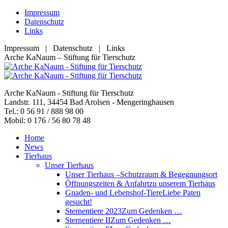
Zum
Impressum
Inhalt
Datenschutz
springen
Links
Impressum | Datenschutz | Links
Facebook
YouTube
RSS
E-
Arche KaNaum – Stiftung für Tierschutz
page
page
page
Mail
opens
opens
opens
page
in
in
in
opens
Arche KaNaum - Stiftung für Tierschutz
new
new
new
in
Landstr. 111, 34454 Bad Arolsen - Mengeringhausen
window
window
window
new
Tel.: 0 56 91 / 888 98 00
window
Mobil: 0 176 / 56 80 78 48
Home
News
Tierhaus
Unser Tierhaus
Unser Tierhaus –
Schutzraum & Begegnungsort
Öffnungszeiten & Anfahrt
zu unserem Tierhaus
Gnaden- und Lebenshof-Tiere
Liebe Paten
gesucht!
Sternentiere 2023
Zum Gedenken …
Sternentiere II
Zum Gedenken …