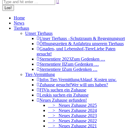
Home
News
Tierhaus
Unser Tierhaus
Unser Tierhaus –
Schutzraum & Begegnungsort
Öffnungszeiten & Anfahrt
zu unserem Tierhaus
Gnaden- und Lebenshof-Tiere
Liebe Paten
gesucht!
Sternentiere 2023
Zum Gedenken …
Sternentiere II
Zum Gedenken …
Sternentiere I
Zum Gedenken …
Tier-Vermittlung
Infos Tier-Vermittlung
Ablauf, Kosten usw.
Zuhause gesucht!
Wer will uns haben?
FIVis suchen ein Zuhause
Leukis suchen ein Zuhause
Neues Zuhause gefunden!
> Neues Zuhause 2025
> Neues Zuhause 2024
> Neues Zuhause 2023
> Neues Zuhause 2022
> Neues Zuhause 2021