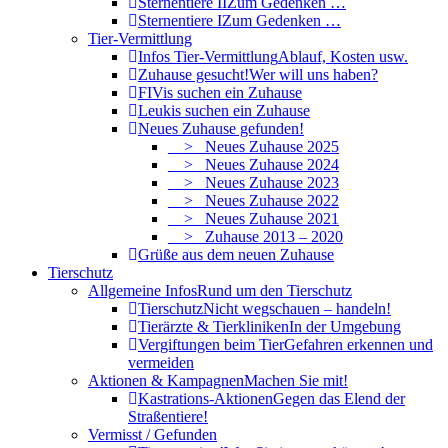
Sternentiere II
Zum Gedenken …
Sternentiere I
Zum Gedenken …
Tier-Vermittlung
Infos Tier-Vermittlung
Ablauf, Kosten usw.
Zuhause gesucht!
Wer will uns haben?
FIVis suchen ein Zuhause
Leukis suchen ein Zuhause
Neues Zuhause gefunden!
> Neues Zuhause 2025
> Neues Zuhause 2024
> Neues Zuhause 2023
> Neues Zuhause 2022
> Neues Zuhause 2021
> Zuhause 2013 – 2020
Grüße aus dem neuen Zuhause
Tierschutz
Allgemeine Infos
Rund um den Tierschutz
Tierschutz
Nicht wegschauen – handeln!
Tierärzte & Tierkliniken
In der Umgebung
Vergiftungen beim Tier
Gefahren erkennen und
vermeiden
Aktionen & Kampagnen
Machen Sie mit!
Kastrations-Aktionen
Gegen das Elend der
Straßentiere!
Vermisst / Gefunden