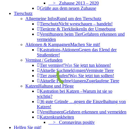
> Zuhause 2013 – 2020
Grüße aus dem neuen Zuhause
Tierschutz
Allgemeine Infos
Rund um den Tierschutz
Tierschutz
Nicht wegschauen – handeln!
Tierärzte & Tierkliniken
In der Umgebung
Vergiftungen beim Tier
Gefahren erkennen und
vermeiden
Aktionen & Kampagnen
Machen Sie mit!
Kastrations-Aktionen
Gegen das Elend der
Straßentiere!
Vermisst / Gefunden
Tier vermisst!
Was Sie jetzt tun können!
Aktuelle Suchmeldungen
Vermisste Tiere
Tier zugelaufen!
Was Sie jetzt tun sollten!
Aktuelle Fundmeldungen
Zugelaufene Tiere
Katzen
Haltung und Pflege
Kastration bei Katzen –
Warum ist sie so
wichtig?
36 gute Gründe …
gegen die Einzelhaltung von
Katzen!
Vergiftungen
Gefahren erkennen und vermeiden
Katzenkrankheiten
> Coronavirus positiv
Helfen Sie mit!