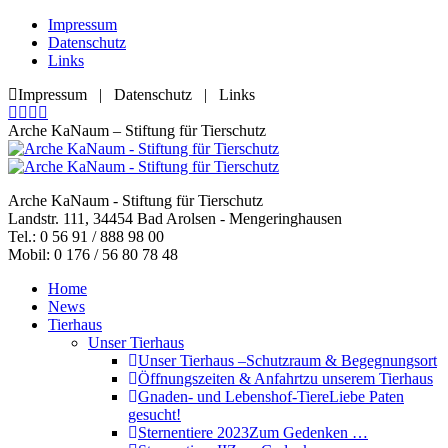
Zum
Impressum
Inhalt
Datenschutz
springen
Links
Impressum | Datenschutz | Links
Facebook
YouTube
RSS
E-
page
page
page
Mail
Arche KaNaum – Stiftung für Tierschutz
opens
opens
opens
page
in
in
in
opens
new
new
new
in
Arche KaNaum - Stiftung für Tierschutz
window
window
window
new
Landstr. 111, 34454 Bad Arolsen - Mengeringhausen
window
Tel.: 0 56 91 / 888 98 00
Mobil: 0 176 / 56 80 78 48
Home
News
Tierhaus
Unser Tierhaus
Unser Tierhaus –
Schutzraum & Begegnungsort
Öffnungszeiten & Anfahrt
zu unserem Tierhaus
Gnaden- und Lebenshof-Tiere
Liebe Paten
gesucht!
Sternentiere 2023
Zum Gedenken …