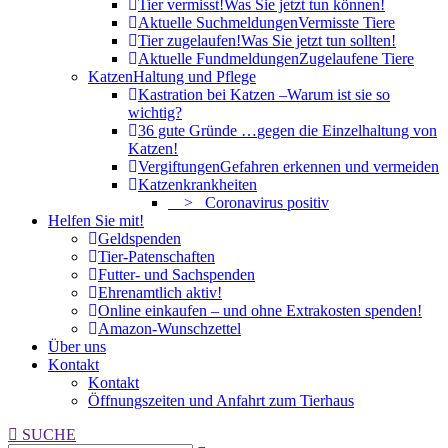
Tier vermisst!
Was Sie jetzt tun können!
Aktuelle Suchmeldungen
Vermisste Tiere
Tier zugelaufen!
Was Sie jetzt tun sollten!
Aktuelle Fundmeldungen
Zugelaufene Tiere
Katzen
Haltung und Pflege
Kastration bei Katzen –
Warum ist sie so
wichtig?
36 gute Gründe …
gegen die Einzelhaltung von
Katzen!
Vergiftungen
Gefahren erkennen und vermeiden
Katzenkrankheiten
> Coronavirus positiv
Helfen Sie mit!
Geldspenden
Tier-Patenschaften
Futter- und Sachspenden
Ehrenamtlich aktiv!
Online einkaufen – und ohne Extrakosten spenden!
Amazon-Wunschzettel
Über uns
Kontakt
Kontakt
Öffnungszeiten und Anfahrt zum Tierhaus
Search:
SUCHE