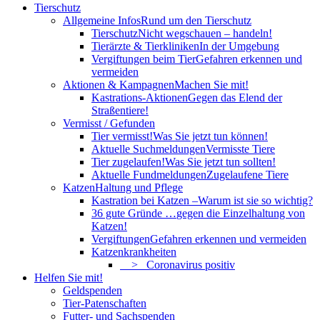
Tierschutz
Allgemeine Infos
Rund um den Tierschutz
Tierschutz
Nicht wegschauen – handeln!
Tierärzte & Tierkliniken
In der Umgebung
Vergiftungen beim Tier
Gefahren erkennen und
vermeiden
Aktionen & Kampagnen
Machen Sie mit!
Kastrations-Aktionen
Gegen das Elend der
Straßentiere!
Vermisst / Gefunden
Tier vermisst!
Was Sie jetzt tun können!
Aktuelle Suchmeldungen
Vermisste Tiere
Tier zugelaufen!
Was Sie jetzt tun sollten!
Aktuelle Fundmeldungen
Zugelaufene Tiere
Katzen
Haltung und Pflege
Kastration bei Katzen –
Warum ist sie so wichtig?
36 gute Gründe …
gegen die Einzelhaltung von
Katzen!
Vergiftungen
Gefahren erkennen und vermeiden
Katzenkrankheiten
> Coronavirus positiv
Helfen Sie mit!
Geldspenden
Tier-Patenschaften
Futter- und Sachspenden