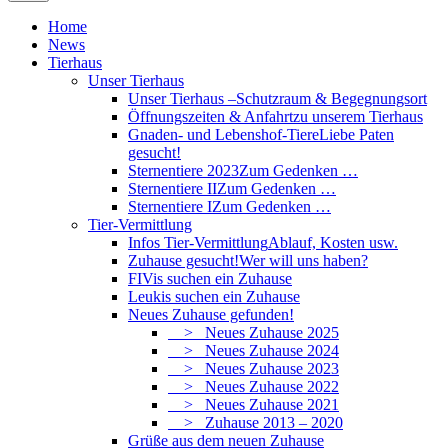
Home
News
Tierhaus
Unser Tierhaus
Unser Tierhaus –
Schutzraum & Begegnungsort
Öffnungszeiten & Anfahrt
zu unserem Tierhaus
Gnaden- und Lebenshof-Tiere
Liebe Paten
gesucht!
Sternentiere 2023
Zum Gedenken …
Sternentiere II
Zum Gedenken …
Sternentiere I
Zum Gedenken …
Tier-Vermittlung
Infos Tier-Vermittlung
Ablauf, Kosten usw.
Zuhause gesucht!
Wer will uns haben?
FIVis suchen ein Zuhause
Leukis suchen ein Zuhause
Neues Zuhause gefunden!
> Neues Zuhause 2025
> Neues Zuhause 2024
> Neues Zuhause 2023
> Neues Zuhause 2022
> Neues Zuhause 2021
> Zuhause 2013 – 2020
Grüße aus dem neuen Zuhause