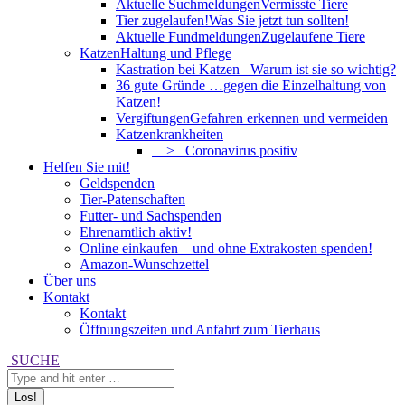
Aktuelle Suchmeldungen
Vermisste Tiere
Tier zugelaufen!
Was Sie jetzt tun sollten!
Aktuelle Fundmeldungen
Zugelaufene Tiere
Katzen
Haltung und Pflege
Kastration bei Katzen –
Warum ist sie so wichtig?
36 gute Gründe …
gegen die Einzelhaltung von
Katzen!
Vergiftungen
Gefahren erkennen und vermeiden
Katzenkrankheiten
> Coronavirus positiv
Helfen Sie mit!
Geldspenden
Tier-Patenschaften
Futter- und Sachspenden
Ehrenamtlich aktiv!
Online einkaufen – und ohne Extrakosten spenden!
Amazon-Wunschzettel
Über uns
Kontakt
Kontakt
Öffnungszeiten und Anfahrt zum Tierhaus
Search:
SUCHE