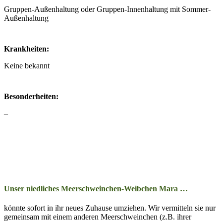
Gruppen-Außenhaltung oder Gruppen-Innenhaltung mit Sommer-
Außenhaltung
Krankheiten:
Keine bekannt
Besonderheiten:
–
Unser niedliches Meerschweinchen-Weibchen Mara …
könn­te so­fort in ihr neu­es Zu­hau­se um­zieh­en. Wir ver­mitt­eln sie nur
ge­mein­sam mit ein­em an­der­en Meer­schwein­chen (z.B. ihrer