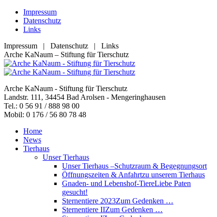
Zum
Impressum
Inhalt
Datenschutz
springen
Links
Impressum | Datenschutz | Links
Facebook
YouTube
RSS
E-
Arche KaNaum – Stiftung für Tierschutz
page
page
page
Mail
opens
opens
opens
page
in
in
in
opens
Arche KaNaum - Stiftung für Tierschutz
new
new
new
in
Landstr. 111, 34454 Bad Arolsen - Mengeringhausen
window
window
window
new
Tel.: 0 56 91 / 888 98 00
window
Mobil: 0 176 / 56 80 78 48
Home
News
Tierhaus
Unser Tierhaus
Unser Tierhaus –
Schutzraum & Begegnungsort
Öffnungszeiten & Anfahrt
zu unserem Tierhaus
Gnaden- und Lebenshof-Tiere
Liebe Paten
gesucht!
Sternentiere 2023
Zum Gedenken …
Sternentiere II
Zum Gedenken …