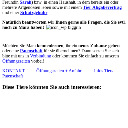
Freundin
Sarah
)
bzw. in ein­en Haus­halt, in dem be­reits ein oder
mehr­ere Art­ge­nos­sen le­ben so­wie mit ein­em
Tier-Ab­ga­be­ver­trag
und ein­er
Schutz­ge­bühr
.
Natürlich beantworten wir Ihn­en ger­ne alle Fra­gen, die Sie evtl.
noch zu Mara ha­ben!
Möchten Sie Mara
ken­­nen­­ler­­nen
, ihr ein
neu­­es Zu­hau­se ge­ben
oder eine
Pa­­ten­­schaft
für sie über­­neh­m­en? Dann setz­­en Sie sich
bitte mit uns in
Ver­­bin­dung
oder kom­men Sie ein­fach zu un­ser­en
Öff­nungs­zei­ten
vor­bei!
KONTAKT
Öffnungszeiten + Anfahrt
Infos Tier-
Patenschaft
Diese Tiere könnten Sie auch interessieren: