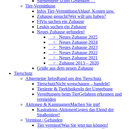
Sternentiere I
Zum Gedenken …
Tier-Vermittlung
Infos Tier-Vermittlung
Ablauf, Kosten usw.
Zuhause gesucht!
Wer will uns haben?
FIVis suchen ein Zuhause
Leukis suchen ein Zuhause
Neues Zuhause gefunden!
> Neues Zuhause 2025
> Neues Zuhause 2024
> Neues Zuhause 2023
> Neues Zuhause 2022
> Neues Zuhause 2021
> Zuhause 2013 – 2020
Grüße aus dem neuen Zuhause
Tierschutz
Allgemeine Infos
Rund um den Tierschutz
Tierschutz
Nicht wegschauen – handeln!
Tierärzte & Tierkliniken
In der Umgebung
Vergiftungen beim Tier
Gefahren erkennen und
vermeiden
Aktionen & Kampagnen
Machen Sie mit!
Kastrations-Aktionen
Gegen das Elend der
Straßentiere!
Vermisst / Gefunden
Tier vermisst!
Was Sie jetzt tun können!