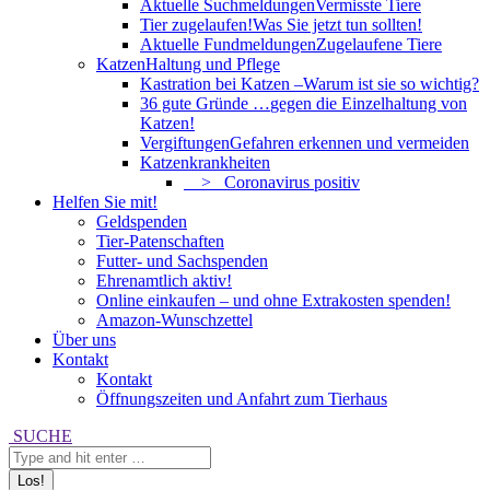
Aktuelle Suchmeldungen
Vermisste Tiere
Tier zugelaufen!
Was Sie jetzt tun sollten!
Aktuelle Fundmeldungen
Zugelaufene Tiere
Katzen
Haltung und Pflege
Kastration bei Katzen –
Warum ist sie so wichtig?
36 gute Gründe …
gegen die Einzelhaltung von
Katzen!
Vergiftungen
Gefahren erkennen und vermeiden
Katzenkrankheiten
> Coronavirus positiv
Helfen Sie mit!
Geldspenden
Tier-Patenschaften
Futter- und Sachspenden
Ehrenamtlich aktiv!
Online einkaufen – und ohne Extrakosten spenden!
Amazon-Wunschzettel
Über uns
Kontakt
Kontakt
Öffnungszeiten und Anfahrt zum Tierhaus
Search:
SUCHE