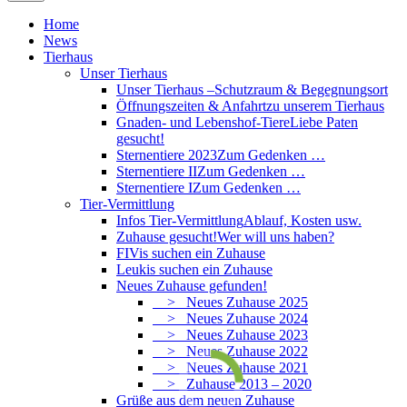
Home
News
Tierhaus
Unser Tierhaus
Unser Tierhaus –
Schutzraum & Begegnungsort
Öffnungszeiten & Anfahrt
zu unserem Tierhaus
Gnaden- und Lebenshof-Tiere
Liebe Paten
gesucht!
Sternentiere 2023
Zum Gedenken …
Sternentiere II
Zum Gedenken …
Sternentiere I
Zum Gedenken …
Tier-Vermittlung
Infos Tier-Vermittlung
Ablauf, Kosten usw.
Zuhause gesucht!
Wer will uns haben?
FIVis suchen ein Zuhause
Leukis suchen ein Zuhause
Neues Zuhause gefunden!
> Neues Zuhause 2025
> Neues Zuhause 2024
> Neues Zuhause 2023
> Neues Zuhause 2022
> Neues Zuhause 2021
> Zuhause 2013 – 2020
Grüße aus dem neuen Zuhause