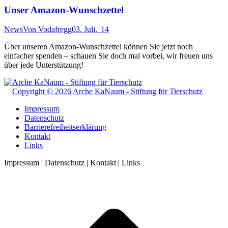
Unser Amazon-Wunschzettel
News
Von
Vodafregg
03. Juli. '14
Über unseren Amazon-Wunschzettel können Sie jetzt noch
einfacher spenden – schauen Sie doch mal vorbei, wir freuen uns
über jede Unterstützung!
Copyright © 2026 Arche KaNaum - Stiftung für Tierschutz
Impressum
Datenschutz
Barrierefreiheitserklärung
Kontakt
Links
Impressum | Datenschutz | Kontakt | Links
t
T