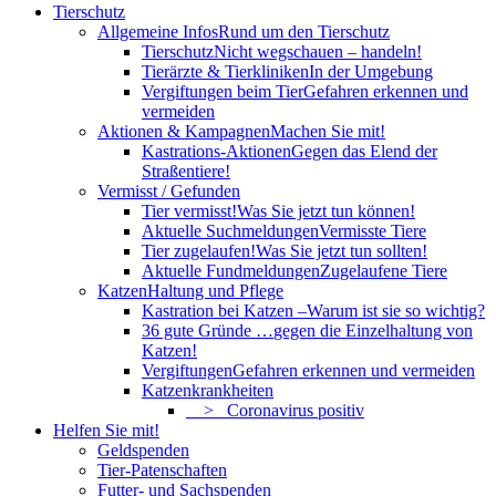
Tierschutz
Allgemeine Infos
Rund um den Tierschutz
Tierschutz
Nicht wegschauen – handeln!
Tierärzte & Tierkliniken
In der Umgebung
Vergiftungen beim Tier
Gefahren erkennen und
vermeiden
Aktionen & Kampagnen
Machen Sie mit!
Kastrations-Aktionen
Gegen das Elend der
Straßentiere!
Vermisst / Gefunden
Tier vermisst!
Was Sie jetzt tun können!
Aktuelle Suchmeldungen
Vermisste Tiere
Tier zugelaufen!
Was Sie jetzt tun sollten!
Aktuelle Fundmeldungen
Zugelaufene Tiere
Katzen
Haltung und Pflege
Kastration bei Katzen –
Warum ist sie so wichtig?
36 gute Gründe …
gegen die Einzelhaltung von
Katzen!
Vergiftungen
Gefahren erkennen und vermeiden
Katzenkrankheiten
> Coronavirus positiv
Helfen Sie mit!
Geldspenden
Tier-Patenschaften
Futter- und Sachspenden