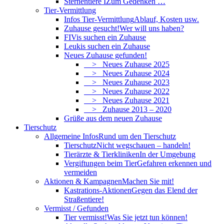
Sternentiere I
Zum Gedenken …
Tier-Vermittlung
Infos Tier-Vermittlung
Ablauf, Kosten usw.
Zuhause gesucht!
Wer will uns haben?
FIVis suchen ein Zuhause
Leukis suchen ein Zuhause
Neues Zuhause gefunden!
> Neues Zuhause 2025
> Neues Zuhause 2024
> Neues Zuhause 2023
> Neues Zuhause 2022
> Neues Zuhause 2021
> Zuhause 2013 – 2020
Grüße aus dem neuen Zuhause
Tierschutz
Allgemeine Infos
Rund um den Tierschutz
Tierschutz
Nicht wegschauen – handeln!
Tierärzte & Tierkliniken
In der Umgebung
Vergiftungen beim Tier
Gefahren erkennen und
vermeiden
Aktionen & Kampagnen
Machen Sie mit!
Kastrations-Aktionen
Gegen das Elend der
Straßentiere!
Vermisst / Gefunden
Tier vermisst!
Was Sie jetzt tun können!