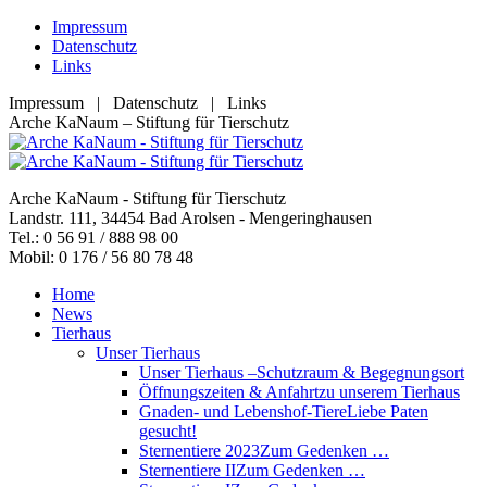
Zum
Impressum
Inhalt
Datenschutz
springen
Links
Impressum | Datenschutz | Links
Facebook
YouTube
RSS
E-
Arche KaNaum – Stiftung für Tierschutz
page
page
page
Mail
opens
opens
opens
page
in
in
in
opens
Arche KaNaum - Stiftung für Tierschutz
new
new
new
in
Landstr. 111, 34454 Bad Arolsen - Mengeringhausen
window
window
window
new
Tel.: 0 56 91 / 888 98 00
window
Mobil: 0 176 / 56 80 78 48
Home
News
Tierhaus
Unser Tierhaus
Unser Tierhaus –
Schutzraum & Begegnungsort
Öffnungszeiten & Anfahrt
zu unserem Tierhaus
Gnaden- und Lebenshof-Tiere
Liebe Paten
gesucht!
Sternentiere 2023
Zum Gedenken …
Sternentiere II
Zum Gedenken …