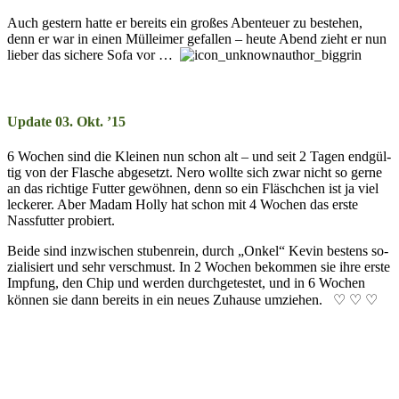
Auch gestern hatte er be­reits ein groß­es Aben­teuer zu be­steh­en,
denn er war in ein­en Müll­eimer ge­fal­len – heute Abend zieht er nun
lie­ber das sich­ere Sofa vor …
Update 03. Okt. ’15
6 Wochen sind die Klein­en nun schon alt – und seit 2 Ta­gen end­gül­
tig von der Flasche ab­ge­setzt. Nero wollte sich zwar nicht so gerne
an das rich­tige Futter ge­wöhnen, denn so ein Fläsch­chen ist ja viel
leck­er­er. Aber Madam Holly hat schon mit 4 Woch­en das erste
Nass­futter pro­biert.
Beide sind in­zwisch­en stuben­rein, durch „Onkel“ Kevin bes­tens so­
zi­al­isiert und sehr ver­schmust. In 2 Woch­en be­kom­men sie ihre erste
Impf­ung, den Chip und wer­den durch­ge­tes­tet, und in 6 Woch­en
können sie dann be­reits in ein neu­es Zu­hause um­ziehen. ♡ ♡ ♡