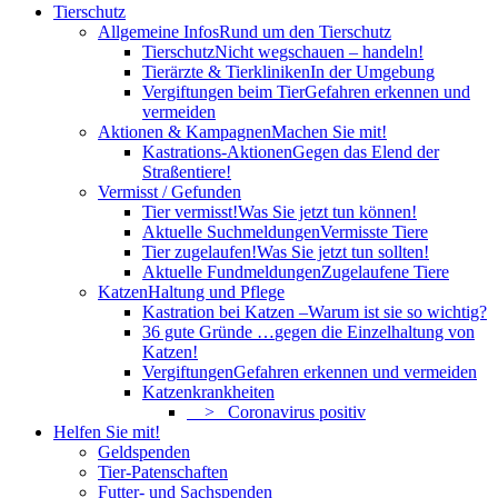
Tierschutz
Allgemeine Infos
Rund um den Tierschutz
Tierschutz
Nicht wegschauen – handeln!
Tierärzte & Tierkliniken
In der Umgebung
Vergiftungen beim Tier
Gefahren erkennen und
vermeiden
Aktionen & Kampagnen
Machen Sie mit!
Kastrations-Aktionen
Gegen das Elend der
Straßentiere!
Vermisst / Gefunden
Tier vermisst!
Was Sie jetzt tun können!
Aktuelle Suchmeldungen
Vermisste Tiere
Tier zugelaufen!
Was Sie jetzt tun sollten!
Aktuelle Fundmeldungen
Zugelaufene Tiere
Katzen
Haltung und Pflege
Kastration bei Katzen –
Warum ist sie so wichtig?
36 gute Gründe …
gegen die Einzelhaltung von
Katzen!
Vergiftungen
Gefahren erkennen und vermeiden
Katzenkrankheiten
> Coronavirus positiv
Helfen Sie mit!
Geldspenden
Tier-Patenschaften
Futter- und Sachspenden