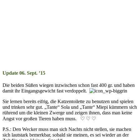
Update 06. Sept. ’15
Die beiden Süß­en wie­gen in­zwisch­en schon fast 400 gr. und ha­ben
da­mit ihr Ein­gangs­ge­wicht fast ver­doppelt.
Sie ler­nen be­reits ei­frig, die Katz­en­toi­lette zu be­nutz­en und spiel­en
und trink­en sehr gut. „Tante“ Sola und „Tante“ Miepi küm­mern sich
rühr­end um die klein­en Zwerge und zeig­en ihn­en, dass man keine
Angst vor groß­en Tier­en haben muss. ♡ ♡ ♡
P.S.: Den Weck­er muss man sich Nachts nicht stel­len, sie mach­en
sich laut­stark be­merk­bar, so­bald sie mein­en, es sei wie­der an der