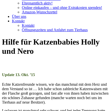
Ehrenamtlich aktiv!
Online einkaufen – und ohne Extrakosten spenden!
Amazon-Wunschzettel
Über uns
Kontakt
Kontakt
Öffnungszeiten und Anfahrt zum Tierhaus
Hilfe für Katzenbabies Holly
und Nero
Update 13. Okt. ’15
Echte Katz­en­freun­de wiss­en, wie das manch­mal mit dem Herz und
dem Ver­stand so ist … Ich habe schon zahl­reiche Katz­en­wai­sen mit
der Flasche groß ge­zo­gen, und fast alle von ihn­en ha­ben in­zwisch­en
ein schön­es Zu­hau­se ge­fun­den (manche war­ten noch bei uns im
Tier­haus auf neue Be­sitz­er).
Loslassen ist manch­mal sehr schwer, und bei je­der Trenn­ung hatte