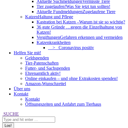
Aktuelle Suchmeldungen
Vermisste Tiere
Tier zugelaufen!
Was Sie jetzt tun sollten!
Aktuelle Fundmeldungen
Zugelaufene Tiere
Katzen
Haltung und Pflege
Kastration bei Katzen –
Warum ist sie so wichtig?
36 gute Gründe …
gegen die Einzelhaltung von
Katzen!
Vergiftungen
Gefahren erkennen und vermeiden
Katzenkrankheiten
> Coronavirus positiv
Helfen Sie mit!
Geldspenden
Tier-Patenschaften
Futter- und Sachspenden
Ehrenamtlich aktiv!
Online einkaufen – und ohne Extrakosten spenden!
Amazon-Wunschzettel
Über uns
Kontakt
Kontakt
Öffnungszeiten und Anfahrt zum Tierhaus
Search:
SUCHE