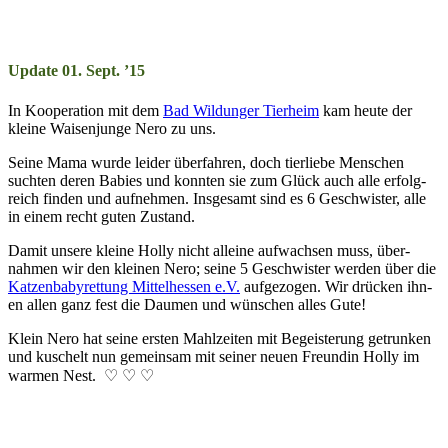
Update 01. Sept. ’15
In Kooperation mit dem
Bad Wil­dun­ger Tier­heim
kam heute der
klei­ne Wai­sen­junge Nero zu uns.
Seine Mama wurde lei­der über­fahr­en, doch tier­liebe Men­schen
such­ten der­en Ba­bies und konn­ten sie zum Glück auch alle er­folg­
reich fin­den und auf­nehm­en. Ins­ge­samt sind es 6 Ge­schwis­ter, alle
in ein­em recht gut­en Zu­stand.
Damit unsere kleine Holly nicht all­eine auf­wachs­en muss, über­
nahm­en wir den klein­en Nero; seine 5 Ge­schwis­ter wer­den über die
Katzenbabyrett­ung Mit­tel­hessen e.V.
auf­ge­zo­gen. Wir drück­en ihn­
en allen ganz fest die Dau­men und wün­schen alles Gute!
Klein Nero hat seine ers­ten Mahl­zei­ten mit Be­geis­ter­ung ge­trunk­en
und kusch­elt nun ge­mein­sam mit sein­er neu­en Freun­din Holly im
war­men Nest. ♡ ♡ ♡