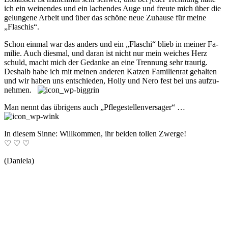
ich ein wein­en­des und ein lach­en­des Auge und freu­te mich über die
ge­lung­ene Ar­beit und über das schö­ne neue Zu­hause für mei­ne
„Flaschis“.
Schon einmal war das anders und ein „Flaschi“ blieb in mei­ner Fa­
milie. Auch dies­mal, und da­ran ist nicht nur mein weich­es Herz
schuld, macht mich der Ge­danke an eine Trenn­ung sehr trau­rig.
Des­halb habe ich mit mei­nen an­der­en Katz­en Fa­milien­rat ge­hal­ten
und wir ha­ben uns ent­schie­den, Holly und Nero fest bei uns auf­zu­
nehm­en.
Man nennt das übrig­ens auch „Pfle­ge­stell­en­ver­sa­ger“ …
In diesem Sinne: Will­kom­men, ihr bei­den toll­en Zwerge!
♡ ♡ ♡
(Daniela)