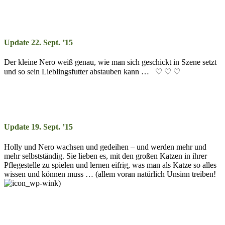
Update 22. Sept. ’15
Der kleine Nero weiß ge­nau, wie man sich ge­schickt in Szene setzt
und so sein Lieb­lings­fut­ter ab­stau­ben kann … ♡ ♡ ♡
Update 19. Sept. ’15
Holly und Nero wachsen und ge­deih­en – und wer­den mehr und
mehr selbst­stän­dig. Sie lie­ben es, mit den groß­en Katz­en in ihr­er
Pfle­ge­stelle zu spiel­en und ler­nen ei­frig, was man als Katze so alles
wis­sen und kön­nen muss … (allem vor­an na­tür­lich Un­­sinn trei­ben!
)