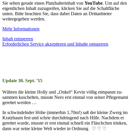
Sie sehen gerade einen Platzhalterinhalt von
YouTube
. Um auf den
eigentlichen Inhalt zuzugreifen, klicken Sie auf die Schaltfläche
unten. Bitte beachten Sie, dass dabei Daten an Drittanbieter
weitergegeben werden.
Mehr Informationen
Inhalt entsperren
Erforderlichen Service akzeptieren und Inhalte entsperren
Update 30. Sept. ’15
Währen die kleine Holly und „Onkel“ Kevin völ­lig ent­spannt zu­
sam­men kusch­el­ten, musste Nero erst ein­mal von sei­ner Pfle­ge­mami
ge­ret­tet wer­den …
In schwin­deln­der Höhe (im­mer­hin 1,70m!) saß der klei­ne Zwerg im
Kratz­baum fest und schrie durch­dring­end nach Hilfe. Nach­dem er
ge­ret­tet wurde, musste er erst ein­mal schnell ein Fläsch­chen trink­en,
dann war seine kleine Welt wieder in Ord­nung ♡ ♡ ♡