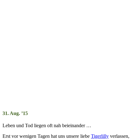
31. Aug. ’15
Leben und Tod liegen oft nah bei­ein­ander …
Erst vor wenigen Tag­en hat uns un­sere liebe
Tiger­lilly
ver­las­sen,