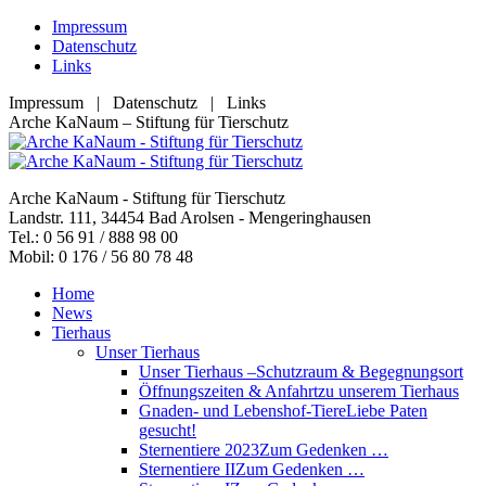
Zum
Impressum
Inhalt
Datenschutz
springen
Links
Impressum | Datenschutz | Links
Facebook
YouTube
RSS
E-
Arche KaNaum – Stiftung für Tierschutz
page
page
page
Mail
opens
opens
opens
page
in
in
in
opens
Arche KaNaum - Stiftung für Tierschutz
new
new
new
in
Landstr. 111, 34454 Bad Arolsen - Mengeringhausen
window
window
window
new
Tel.: 0 56 91 / 888 98 00
window
Mobil: 0 176 / 56 80 78 48
Home
News
Tierhaus
Unser Tierhaus
Unser Tierhaus –
Schutzraum & Begegnungsort
Öffnungszeiten & Anfahrt
zu unserem Tierhaus
Gnaden- und Lebenshof-Tiere
Liebe Paten
gesucht!
Sternentiere 2023
Zum Gedenken …
Sternentiere II
Zum Gedenken …