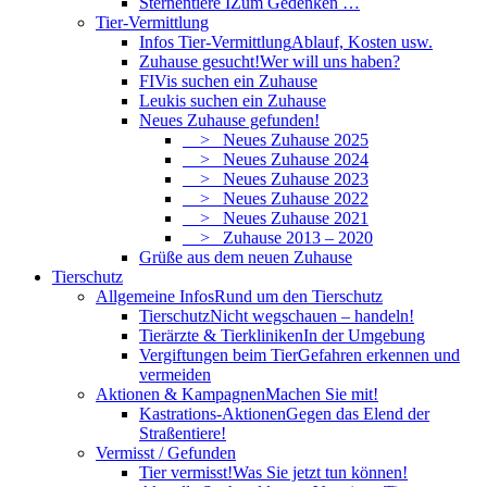
Sternentiere I
Zum Gedenken …
Tier-Vermittlung
Infos Tier-Vermittlung
Ablauf, Kosten usw.
Zuhause gesucht!
Wer will uns haben?
FIVis suchen ein Zuhause
Leukis suchen ein Zuhause
Neues Zuhause gefunden!
> Neues Zuhause 2025
> Neues Zuhause 2024
> Neues Zuhause 2023
> Neues Zuhause 2022
> Neues Zuhause 2021
> Zuhause 2013 – 2020
Grüße aus dem neuen Zuhause
Tierschutz
Allgemeine Infos
Rund um den Tierschutz
Tierschutz
Nicht wegschauen – handeln!
Tierärzte & Tierkliniken
In der Umgebung
Vergiftungen beim Tier
Gefahren erkennen und
vermeiden
Aktionen & Kampagnen
Machen Sie mit!
Kastrations-Aktionen
Gegen das Elend der
Straßentiere!
Vermisst / Gefunden
Tier vermisst!
Was Sie jetzt tun können!