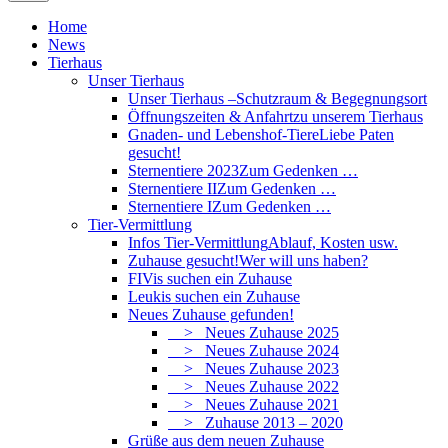
Home
News
Tierhaus
Unser Tierhaus
Unser Tierhaus –
Schutzraum & Begegnungsort
Öffnungszeiten & Anfahrt
zu unserem Tierhaus
Gnaden- und Lebenshof-Tiere
Liebe Paten
gesucht!
Sternentiere 2023
Zum Gedenken …
Sternentiere II
Zum Gedenken …
Sternentiere I
Zum Gedenken …
Tier-Vermittlung
Infos Tier-Vermittlung
Ablauf, Kosten usw.
Zuhause gesucht!
Wer will uns haben?
FIVis suchen ein Zuhause
Leukis suchen ein Zuhause
Neues Zuhause gefunden!
> Neues Zuhause 2025
> Neues Zuhause 2024
> Neues Zuhause 2023
> Neues Zuhause 2022
> Neues Zuhause 2021
> Zuhause 2013 – 2020
Grüße aus dem neuen Zuhause