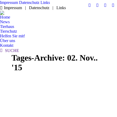
Impressum
Datenschutz
Links
Facebook
YouTube
RSS
E-
Impressum | Datenschutz | Links
page
page
page
Ma
Home
opens
opens
opens
pa
News
in
in
in
op
Tierhaus
new
new
new
in
Tierschutz
Helfen Sie mit!
window
window
windo
n
Über uns
w
Kontakt
Search:
SUCHE
Tages-Archive:
02. Nov..
'15