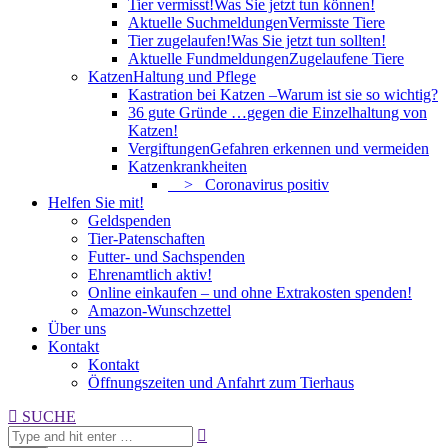
Tier vermisst!
Was Sie jetzt tun können!
Aktuelle Suchmeldungen
Vermisste Tiere
Tier zugelaufen!
Was Sie jetzt tun sollten!
Aktuelle Fundmeldungen
Zugelaufene Tiere
Katzen
Haltung und Pflege
Kastration bei Katzen –
Warum ist sie so wichtig?
36 gute Gründe …
gegen die Einzelhaltung von
Katzen!
Vergiftungen
Gefahren erkennen und vermeiden
Katzenkrankheiten
> Coronavirus positiv
Helfen Sie mit!
Geldspenden
Tier-Patenschaften
Futter- und Sachspenden
Ehrenamtlich aktiv!
Online einkaufen – und ohne Extrakosten spenden!
Amazon-Wunschzettel
Über uns
Kontakt
Kontakt
Öffnungszeiten und Anfahrt zum Tierhaus
Search:
SUCHE