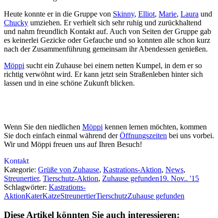
Heute konnte er in die Gruppe von
Skinny
,
Elliot
,
Marie
,
Laura
und
Chucky
um­zie­hen. Er ver­hielt sich sehr ruhig und zu­rück­hal­tend
und nahm freund­lich Kon­takt auf. Auch von Sei­ten der Gruppe gab
es kei­ner­lei Ge­zicke oder Ge­fauche und so konn­ten alle schon kurz
nach der Zu­sam­men­führ­ung ge­mein­sam ihr Abend­es­sen ge­nieß­en.
Möppi
sucht ein Zu­hau­se bei ein­em net­ten Kum­pel, in dem er so
rich­tig ver­wöhnt wird. Er kann jetzt sein Stra­ßen­le­ben hin­ter sich
las­sen und in eine schö­ne Zu­kunft blick­en.
Wenn Sie den nied­lich­en
Möppi
ken­nen ler­nen möch­ten, kom­men
Sie doch ein­fach ein­mal währ­end der
Öff­nungs­zei­ten
bei uns vor­bei.
Wir und Möppi freu­en uns auf Ihr­en Be­such!
Kontakt
Kategorie:
Grüße von Zuhause
,
Kastrations-Aktion
,
News
,
Streunertier
,
Tierschutz-Aktion
,
Zuhause gefunden
19. Nov.. '15
Schlagwörter:
Kastrations-
Aktion
Kater
Katze
Streunertier
Tierschutz
Zuhause gefunden
Diese Artikel könnten Sie auch interessieren: