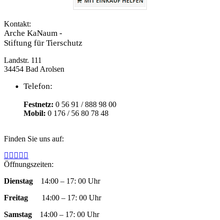
Kontakt:
Arche KaNaum -
Stiftung für Tierschutz
Landstr. 111
34454 Bad Arolsen
Telefon:
Festnetz:
0 56 91 / 888 98 00
Mobil:
0 176 / 56 80 78 48
Finden Sie uns auf:
Facebook
YouTube
RSS
Instagram
E-
page
page
page
page
Mail
Öffnungszeiten:
opens
opens
opens
opens
page
Dienstag
14:00 – 17: 00 Uhr
in
in
in
in
opens
new
new
new
new
in
Freitag
14:00 – 17: 00 Uhr
window
window
window
window
new
window
Samstag
14:00 – 17: 00 Uhr