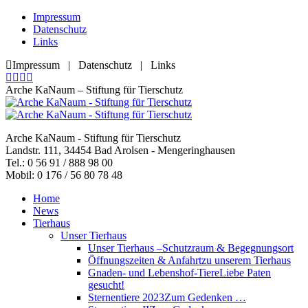
Zum
Impressum
Inhalt
Datenschutz
springen
Links
Impressum | Datenschutz | Links
Facebook
YouTube
RSS
E-
page
page
page
Mail
Arche KaNaum – Stiftung für Tierschutz
opens
opens
opens
page
in
in
in
opens
new
new
new
in
Arche KaNaum - Stiftung für Tierschutz
window
window
window
new
Landstr. 111, 34454 Bad Arolsen - Mengeringhausen
window
Tel.: 0 56 91 / 888 98 00
Mobil: 0 176 / 56 80 78 48
Home
News
Tierhaus
Unser Tierhaus
Unser Tierhaus –
Schutzraum & Begegnungsort
Öffnungszeiten & Anfahrt
zu unserem Tierhaus
Gnaden- und Lebenshof-Tiere
Liebe Paten
gesucht!
Sternentiere 2023
Zum Gedenken …