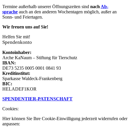
Termine außer­halb un­ser­er Öff­nungs­zeit­en sind
nach
Ab­
sprache
auch an den an­der­en Woch­en­tag­en mög­lich, außer an
Sonn- und Fei­­er­­tag­en.
Wir freuen uns auf Sie!
Helfen Sie mit!
Spendenkonto
Kontoinhaber:
Arche KaNaum – Stiftung für Tierschutz
IBAN:
DE73 5235 0005 0001 0841 93
Kreditinstitut:
Sparkasse Waldeck-Frankenberg
BIC:
HELADEF1KOR
SPENDEN
TIER-PATENSCHAFT
Cookies:
Hier können Sie Ihre Cookie-Einwilligung jederzeit widerrufen oder
anpassen: