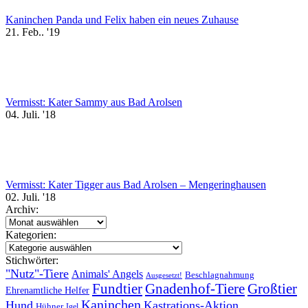
Kaninchen Panda und Felix haben ein neues Zuhause
21. Feb.. '19
Vermisst: Kater Sammy aus Bad Arolsen
04. Juli. '18
Vermisst: Kater Tigger aus Bad Arolsen – Mengeringhausen
02. Juli. '18
Archiv:
Archiv:
Kategorien:
Kategorien:
Stichwörter:
"Nutz"-Tiere
Animals' Angels
Beschlagnahmung
Ausgesetzt!
Fundtier
Gnadenhof-Tiere
Großtier
Ehrenamtliche Helfer
Kaninchen
Hund
Kastrations-Aktion
Hühner
Igel