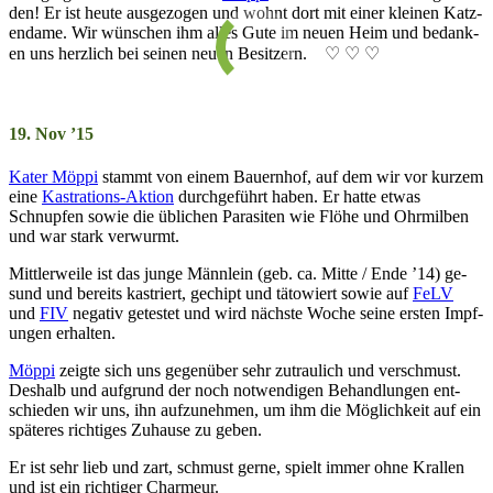
den! Er ist heu­te aus­ge­zo­gen und wohnt dort mit ein­er klein­en Katz­
en­da­me. Wir wün­schen ihm alles Gute im neu­en Heim und be­dank­
en uns herz­lich bei sein­en neu­en Be­sitz­ern. ♡ ♡ ♡
19. Nov ’15
Kater Möppi
stammt von einem Bau­ern­hof, auf dem wir vor kurz­em
eine
Kas­trat­ions-Akt­ion
durch­ge­führt ha­ben. Er hatte et­was
Schnupf­en so­wie die üb­lich­en Pa­ra­si­ten wie Flöhe und Ohr­mil­ben
und war stark ver­wurmt.
Mitt­ler­wei­le ist das junge Männ­lein (geb. ca. Mitte / Ende ’14) ge­
sund und bereits ka­striert, ge­chipt und täto­wiert so­wie auf
FeLV
und
FIV
ne­ga­tiv ge­tes­tet und wird nächs­te Woche seine ers­ten Impf­
ung­en er­halten.
Möppi
zeigte sich uns ge­gen­über sehr zu­trau­lich und ver­schmust.
Des­halb und auf­grund der noch not­wen­di­gen Be­hand­lung­en ent­
schie­den wir uns, ihn auf­zu­nehm­en, um ihm die Mög­lich­keit auf ein
spä­ter­es rich­ti­ges Zu­hau­se zu geben.
Er ist sehr lieb und zart, schmust gerne, spielt im­mer ohne Kral­len
und ist ein rich­ti­ger Char­meur.