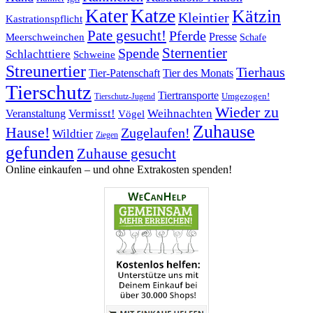
Katze
Kater
Kätzin
Kleintier
Kastrationspflicht
Pate gesucht!
Pferde
Presse
Meerschweinchen
Schafe
Sternentier
Spende
Schlachttiere
Schweine
Streunertier
Tierhaus
Tier-Patenschaft
Tier des Monats
Tierschutz
Tiertransporte
Umgezogen!
Tierschutz-Jugend
Wieder zu
Vermisst!
Weihnachten
Veranstaltung
Vögel
Zuhause
Hause!
Zugelaufen!
Wildtier
Ziegen
gefunden
Zuhause gesucht
Online einkaufen – ­und ohne Extrakosten spenden!