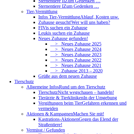
Sternentiere II
Zum Gedenken …
Sternentiere I
Zum Gedenken …
Tier-Vermittlung
Infos Tier-Vermittlung
Ablauf, Kosten usw.
Zuhause gesucht!
Wer will uns haben?
FIVis suchen ein Zuhause
Leukis suchen ein Zuhause
Neues Zuhause gefunden!
> Neues Zuhause 2025
> Neues Zuhause 2024
> Neues Zuhause 2023
> Neues Zuhause 2022
> Neues Zuhause 2021
> Zuhause 2013 – 2020
Grüße aus dem neuen Zuhause
Tierschutz
Allgemeine Infos
Rund um den Tierschutz
Tierschutz
Nicht wegschauen – handeln!
Tierärzte & Tierkliniken
In der Umgebung
Vergiftungen beim Tier
Gefahren erkennen und
vermeiden
Aktionen & Kampagnen
Machen Sie mit!
Kastrations-Aktionen
Gegen das Elend der
Straßentiere!
Vermisst / Gefunden