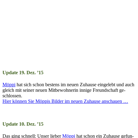
Update 19. Dez. ’15
Möppi
hat sich schon bes­tens im neu­en Zu­hau­se ein­ge­lebt und auch
gleich mit sei­ner neu­en Mit­be­wohn­er­in inn­ige Freund­schaft ge­
schlos­sen.
Hier können Sie Möppis Bil­der im neu­en Zu­hau­se an­schau­en …
Update 10. Dez. ’15
Das ging schnell: Unser lieber
Möppi
hat schon ein Zu­hau­se ge­fun­