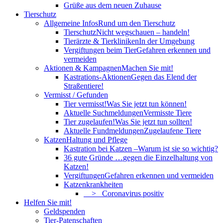
Grüße aus dem neuen Zuhause
Tierschutz
Allgemeine Infos
Rund um den Tierschutz
Tierschutz
Nicht wegschauen – handeln!
Tierärzte & Tierkliniken
In der Umgebung
Vergiftungen beim Tier
Gefahren erkennen und
vermeiden
Aktionen & Kampagnen
Machen Sie mit!
Kastrations-Aktionen
Gegen das Elend der
Straßentiere!
Vermisst / Gefunden
Tier vermisst!
Was Sie jetzt tun können!
Aktuelle Suchmeldungen
Vermisste Tiere
Tier zugelaufen!
Was Sie jetzt tun sollten!
Aktuelle Fundmeldungen
Zugelaufene Tiere
Katzen
Haltung und Pflege
Kastration bei Katzen –
Warum ist sie so wichtig?
36 gute Gründe …
gegen die Einzelhaltung von
Katzen!
Vergiftungen
Gefahren erkennen und vermeiden
Katzenkrankheiten
> Coronavirus positiv
Helfen Sie mit!
Geldspenden
Tier-Patenschaften