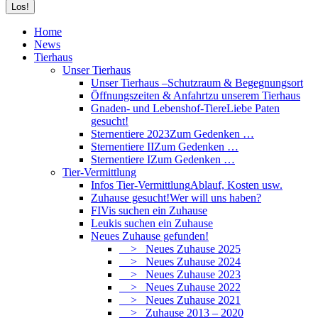
Home
News
Tierhaus
Unser Tierhaus
Unser Tierhaus –
Schutzraum & Begegnungsort
Öffnungszeiten & Anfahrt
zu unserem Tierhaus
Gnaden- und Lebenshof-Tiere
Liebe Paten
gesucht!
Sternentiere 2023
Zum Gedenken …
Sternentiere II
Zum Gedenken …
Sternentiere I
Zum Gedenken …
Tier-Vermittlung
Infos Tier-Vermittlung
Ablauf, Kosten usw.
Zuhause gesucht!
Wer will uns haben?
FIVis suchen ein Zuhause
Leukis suchen ein Zuhause
Neues Zuhause gefunden!
> Neues Zuhause 2025
> Neues Zuhause 2024
> Neues Zuhause 2023
> Neues Zuhause 2022
> Neues Zuhause 2021
> Zuhause 2013 – 2020