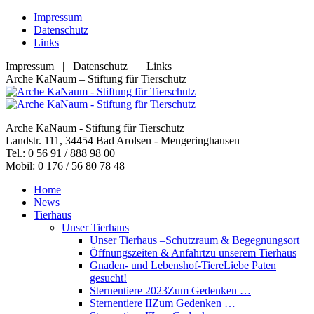
Zum
Impressum
Inhalt
Datenschutz
springen
Links
Impressum | Datenschutz | Links
Facebook
YouTube
RSS
E-
Arche KaNaum – Stiftung für Tierschutz
page
page
page
Mail
opens
opens
opens
page
in
in
in
opens
Arche KaNaum - Stiftung für Tierschutz
new
new
new
in
Landstr. 111, 34454 Bad Arolsen - Mengeringhausen
window
window
window
new
Tel.: 0 56 91 / 888 98 00
window
Mobil: 0 176 / 56 80 78 48
Home
News
Tierhaus
Unser Tierhaus
Unser Tierhaus –
Schutzraum & Begegnungsort
Öffnungszeiten & Anfahrt
zu unserem Tierhaus
Gnaden- und Lebenshof-Tiere
Liebe Paten
gesucht!
Sternentiere 2023
Zum Gedenken …
Sternentiere II
Zum Gedenken …