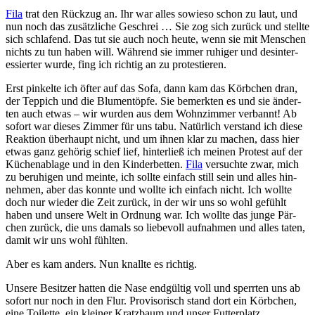
Fila
trat den Rück­zug an. Ihr war alles sowieso schon zu laut, und
nun noch das zu­sätz­liche Geschrei … Sie zog sich zurück und stellte
sich schla­fend. Das tut sie auch noch heute, wenn sie mit Men­schen
nichts zu tun haben will. Während sie immer ruhiger und des­in­ter­
ess­ier­ter wurde, fing ich richtig an zu pro­tes­tier­en.
Erst pinkelte ich öfter auf das Sofa, dann kam das Körb­chen dran,
der Tepp­ich und die Blu­men­töpfe. Sie be­merk­ten es und sie än­der­
ten auch etwas – wir wur­den aus dem Wohn­zim­mer ver­bannt! Ab
sofort war dieses Zimmer für uns tabu. Natür­lich ver­stand ich diese
Reak­tion über­haupt nicht, und um ihnen klar zu machen, dass hier
etwas ganz ge­hörig schief lief, hin­ter­ließ ich mein­en Protest auf der
Küch­en­ab­la­ge und in den Kin­der­bett­en.
Fila
ver­suchte zwar, mich
zu be­ruhi­gen und meinte, ich sollte ein­fach still sein und alles hin­
nehm­en, aber das konnte und wollte ich ein­fach nicht. Ich wollte
doch nur wieder die Zeit zurück, in der wir uns so wohl ge­fühlt
haben und unsere Welt in Ordnung war. Ich wollte das junge Pär­
chen zurück, die uns da­mals so lie­be­voll auf­nahm­en und alles taten,
damit wir uns wohl fühl­ten.
Aber es kam anders. Nun knallte es richtig.
Unsere Besitzer hatten die Nase end­gültig voll und sperr­ten uns ab
sofort nur noch in den Flur. Pro­vi­so­risch stand dort ein Körb­chen,
eine Toi­lette, ein klein­er Kratz­baum und unser Futter­platz.