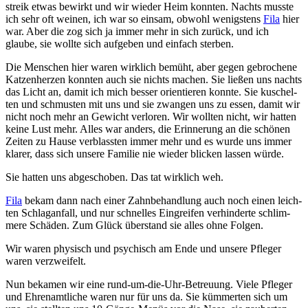
streik etwas be­wirkt und wir wieder Heim konn­ten. Nachts musste
ich sehr oft wein­en, ich war so ein­sam, obwohl wenigs­tens
Fila
hier
war. Aber die zog sich ja immer mehr in sich zurück, und ich
glaube, sie wollte sich auf­ge­ben und ein­fach sterben.
Die Menschen hier waren wirk­lich bemüht, aber gegen ge­broch­ene
Katz­en­herz­en konnten auch sie nichts machen. Sie ließen uns nachts
das Licht an, damit ich mich besser orien­tier­en konnte. Sie kusch­el­
ten und schmus­ten mit uns und sie zwangen uns zu essen, damit wir
nicht noch mehr an Gewicht ver­loren. Wir wollten nicht, wir hatten
keine Lust mehr. Alles war anders, die Er­inn­er­ung an die schönen
Zeiten zu Hause ver­blass­ten immer mehr und es wurde uns immer
klarer, dass sich unsere Familie nie wieder blick­en lassen würde.
Sie hatten uns abgeschoben. Das tat wirklich weh.
Fila
bekam dann nach einer Zahn­be­hand­lung auch noch einen leich­
ten Schlag­an­fall, und nur schnell­es Ein­greif­en ver­hin­der­te schlim­
mere Schä­den. Zum Glück über­stand sie alles ohne Folgen.
Wir waren physisch und psych­isch am Ende und unsere Pfleger
waren ver­zwei­felt.
Nun bekamen wir eine rund-um-die-Uhr-Betreuung. Viele Pfleger
und Ehr­en­amt­liche waren nur für uns da. Sie küm­mer­ten sich um