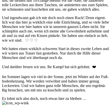
uns, sie stell­ten uns 10-Gänge-Menüs vor die Nase, sie zau­ber­ten
tolle Lecker­chen aus ihr­en Taschen, sie ani­mier­ten uns zum Spielen,
sie schmus­ten und kusch­el­ten mit uns, sie gaben wir­klich alles.
Und irgendwann gab ich mir doch noch einen Ruck! Denn eigent­
lich war das hier ja wirk­lich eine tolle Ein­rich­tung, und so viele liebe
Men­schen wie hier hatten wir in unserem ganzen Leben nicht. Sie
schimpf­en auch nie, wenn ich meine alte Ge­wohn­heit auf­nehme und
ab und zu mal auf ein Kissen pinkele. Sie haben uns ein­fach so lieb,
wie wir sind. ♡ ♡ ♡
Wir hatten einen wirk­lich schweren Start in dieses zweite Leben und
wir wären aus Trauer fast ge­stor­ben. Nur durch die Hilfe dieser
Menschen sind wir über­haupt noch da.
Und darüber freuen wir uns. Ihr Kampf hat sich ge­lohnt. ❤️
Im Sommer lagen wir viel in der Sonne, jetzt im Winter auf der Fuß­
bo­den­hei­zung. Wir werden ver­wöhnt und haben immer genug
Leck­er­eien. Und wir haben ganz tolle Men­schen, die uns regel­mä­
ßig be­suchen, um mit uns zu kuscheln und zu spielen.
Es lohnt sich also doch, noch etwas hier zu bleiben …