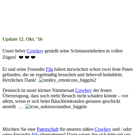
Update 12. Okt. ’16
Unser lieber
Cowboy
genießt seine Schmuseeinheiten in vollen
Zügen! ❤️ ❤️ ❤️
Er und seine Freundin
Fila
haben inzwischen schon zwei feste Paten
gefunden, die sie regelmäßig besuchen und liebevoll betüddeln.
Herzlichen Dank!
Dennoch ist unser kleiner Nimmersatt
Cowboy
der festen
Überzeugung, dass noch mehr Besuch nicht schaden könnte – vor
allem, wenn er sich beim Bäuchleinkraulen genauso geschickt
anstellt …
Möchten Sie eine
Pa­­ten­­schaft
für unseren süßen
Cowboy
und / oder
seine Freundin
Fila
übernehmen? Dann setz­­en Sie sich bitte mit uns