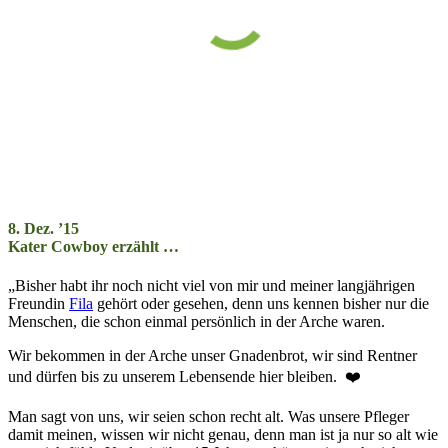
8. Dez. ’15
Kater Cowboy erzählt …
„Bisher habt ihr noch nicht viel von mir und meiner lang­jähr­igen
Freun­din
Fila
gehört oder ge­sehen, denn uns kennen bisher nur die
Menschen, die schon einmal per­sön­lich in der Arche waren.
Wir bekommen in der Arche unser Gna­den­brot, wir sind Rentner
und dürfen bis zu unserem Le­bens­ende hier bleiben. ❤️
Man sagt von uns, wir seien schon recht alt. Was unsere Pfleger
damit meinen, wissen wir nicht genau, denn man ist ja nur so alt wie