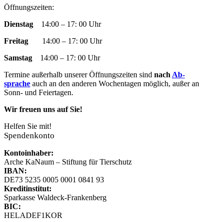
Facebook
YouTube
RSS
Instagram
E-
Öffnungszeiten:
page
page
page
page
Mail
Dienstag
14:00 – 17: 00 Uhr
opens
opens
opens
opens
page
in
in
in
in
opens
Freitag
14:00 – 17: 00 Uhr
new
new
new
new
in
window
window
window
window
new
Samstag
14:00 – 17: 00 Uhr
window
Termine außer­halb un­ser­er Öff­nungs­zeit­en sind
nach
Ab­
sprache
auch an den an­der­en Woch­en­tag­en mög­lich, außer an
Sonn- und Fei­­er­­tag­en.
Wir freuen uns auf Sie!
Helfen Sie mit!
Spendenkonto
Kontoinhaber:
Arche KaNaum – Stiftung für Tierschutz
IBAN:
DE73 5235 0005 0001 0841 93
Kreditinstitut:
Sparkasse Waldeck-Frankenberg
BIC:
HELADEF1KOR