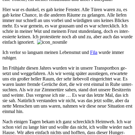
Hier war es dunkel, es gab keine Fenster. Alle Türen waren zu, es
gab keine Chance, in die anderen Räume zu ge­lang­en. Alle liefen
immer nur schnell an uns vorbei und wür­dig­ten uns kein­es Blick­es
mehr. Es war gemein, es war grau­sam und es war schreck­lich. Ich
schrie in meiner Wut und mei­nem Frust stun­den­lang, doch es in­ter­
ess­ier­te keinen. Ich pro­tes­tier­te noch ab und zu, aber auch das wurde
ein­fach ig­nor­iert.
Ich verlor so lang­sam mein­en Lebens­mut und
Fila
wurde immer
ruhig­er.
Im Frühjahr diesen Jahres wurden wir in unsere Trans­port­box ge­
setzt und weg­ge­fahr­en. Als wir wenig spä­ter aus­stie­gen, er­war­tete
uns ein groß­er hell­er Raum, der sehr lie­be­voll ein­ge­rich­tet war. Es
war­en lauter fremde Gerüche dort, die wir erst ein­mal in Ruhe un­ter­
such­ten. Als wir zur Zim­mer­türe sahen, stand dort unsere Be­sitz­erin
und weinte. Das vergesse ich nie … Es war das letzte Mal, das ich
sie sah. Natür­lich ver­stan­den wir nicht, was das jetzt sollte, aber da
nette Menschen um uns waren, nahm­en wir diese neue Si­tuat­ion erst
einmal hin.
Nach einigen Tagen bekam ich ganz schreck­lich Heim­weh. Ich war
schon viel zu lange hier und wollte das nicht, ich wollte wieder nach
Hause. Wir aßen einfach nichts und hofften, dass dieser Hung­er­