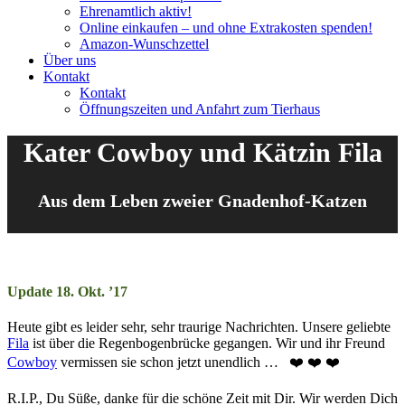
Ehrenamtlich aktiv!
Online einkaufen – und ohne Extrakosten spenden!
Amazon-Wunschzettel
Über uns
Kontakt
Kontakt
Öffnungszeiten und Anfahrt zum Tierhaus
Kater Cowboy und Kätzin Fila
Aus dem Leben zweier Gnadenhof-Katzen
Update 18. Okt. ’17
Heute gibt es leider sehr, sehr traurige Nachrichten. Unsere geliebte
Fila
ist über die Regenbogenbrücke gegangen. Wir und ihr Freund
Cowboy
vermissen sie schon jetzt unendlich … ❤️ ❤️ ❤️
R.I.P., Du Süße, danke für die schöne Zeit mit Dir. Wir werden Dich