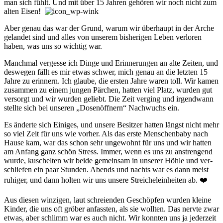
man sich fühlt. Und mit über 15 Jahren gehör­en wir noch nicht zum
alten Eisen!
Aber genau das war der Grund, warum wir über­haupt in der Arche
gelandet sind und alles von unserem bis­her­igen Leben ver­lor­en
haben, was uns so wichtig war.
Manchmal vergesse ich Dinge und Er­inner­ung­en an alte Zeiten, und
des­wegen fällt es mir etwas schwer, mich genau an die letzten 15
Jahre zu er­inn­ern. Ich glaube, die ersten Jahre waren toll. Wir kamen
zusam­men zu einem jungen Pär­chen, hatten viel Platz, wurden gut
ver­sorgt und wir wurden ge­liebt. Die Zeit ver­ging und irgend­wann
stellte sich bei unser­en „Do­sen­öff­nern“ Nach­wuchs ein.
Es änderte sich Einiges, und unsere Be­sitzer hatten längst nicht mehr
so viel Zeit für uns wie vorher. Als das erste Men­schen­baby nach
Hause kam, war das schon sehr un­ge­wohnt für uns und wir hatten
am Anfang ganz schön Stress. Immer, wenn es uns zu an­streng­end
wurde, kusch­el­ten wir beide ge­mein­sam in unserer Höhle und ver­
schlie­fen ein paar Stunden. Abends und nachts war es dann meist
ruhiger, und dann hol­ten wir uns unsere Strei­chel­ein­hei­ten ab. ❤️
Aus diesen win­zi­gen, laut schrei­en­den Ge­schöpf­en wurden kleine
Kinder, die uns oft grö­ber an­fass­ten, als sie wollten. Das nervte zwar
etwas, aber schlimm war es auch nicht. Wir konnten uns ja jeder­zeit