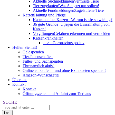
Aktuelle Suchmeldungen
Vermisste Tiere
Tier zugelaufen!
Was Sie jetzt tun sollten!
Aktuelle Fundmeldungen
Zugelaufene Tiere
Katzen
Haltung und Pflege
Kastration bei Katzen –
Warum ist sie so wichtig?
36 gute Gründe …
gegen die Einzelhaltung von
Katzen!
Vergiftungen
Gefahren erkennen und vermeiden
Katzenkrankheiten
> Coronavirus positiv
Helfen Sie mit!
Geldspenden
Tier-Patenschaften
Futter- und Sachspenden
Ehrenamtlich aktiv!
Online einkaufen – und ohne Extrakosten spenden!
Amazon-Wunschzettel
Über uns
Kontakt
Kontakt
Öffnungszeiten und Anfahrt zum Tierhaus
Search:
SUCHE