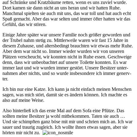
auf Schränke und Kratz­bäume retten, wenn es uns zu­viel wurde.
Dort kamen sie dann nicht an uns heran und wir hatten Ruhe.
Manch­mal spielten sie auch mit uns, das war toll und hat auch echt
Spaß gemacht. Aber das war selten und immer öfter hatten wir das
Gefühl, das wir stören.
Einige Jahre später war unsere Familie noch größer ge­worden und
der Trubel nahm stetig zu. Mitt­ler­weile waren wir fast 15 Jahre in
diesem Zu­hause, und alters­be­dingt brauch­ten wir etwas mehr Ruhe.
Aber dem war nicht so. Immer wieder wurden wir von unseren
Plätz­en ver­scheucht, wir konnten nicht in Ruhe essen. Ge­schweige
denn, dass wir un­be­ob­ach­tet auf unsere Toi­lette konn­ten. Es war
immer laut und wir wurden immer ge­stört. Unsere Be­sitzer un­ter­
nahm­en aber nichts, und so wurde ins­be­son­dere ich immer ge­nerv­
ter.
Ich bin nur eine Katze. Ich kann ja nicht ein­fach mein­en Mensch­en
sagen, was mich stört, damit sie es ändern können. Ich machte es
also auf meine Weise.
Also hinter­ließ ich das erste Mal auf dem Sofa eine Pfütze. Das
sollten meine Besitzer ja wohl mit­be­kommen. Taten sie auch …
Und sie schimpf­ten ganz böse mit mir und schrien mich an. Ich war
sauer und trau­rig zu­gleich. Ich wollte ihnen etwas sagen, aber sie
hörten mir nicht zu.