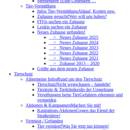
Sternentiere I
Zum Gedenken …
Tier-Vermittlung
Infos Tier-Vermittlung
Ablauf, Kosten usw.
Zuhause gesucht!
Wer will uns haben?
FIVis suchen ein Zuhause
Leukis suchen ein Zuhause
Neues Zuhause gefunden!
> Neues Zuhause 2025
> Neues Zuhause 2024
> Neues Zuhause 2023
> Neues Zuhause 2022
> Neues Zuhause 2021
> Zuhause 2013 – 2020
Grüße aus dem neuen Zuhause
Tierschutz
Allgemeine Infos
Rund um den Tierschutz
Tierschutz
Nicht wegschauen – handeln!
Tierärzte & Tierkliniken
In der Umgebung
Vergiftungen beim Tier
Gefahren erkennen und
vermeiden
Aktionen & Kampagnen
Machen Sie mit!
Kastrations-Aktionen
Gegen das Elend der
Straßentiere!
Vermisst / Gefunden
Tier vermisst!
Was Sie jetzt tun können!