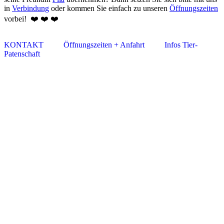
in
Ver­­bin­dung
oder kom­men Sie ein­fach zu un­ser­en
Öff­nungs­zei­ten
vor­bei! ❤️ ❤️ ❤️
KONTAKT
Öffnungszeiten + Anfahrt
Infos Tier-
Patenschaft