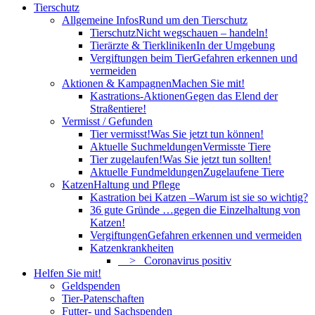
Tierschutz
Allgemeine Infos
Rund um den Tierschutz
Tierschutz
Nicht wegschauen – handeln!
Tierärzte & Tierkliniken
In der Umgebung
Vergiftungen beim Tier
Gefahren erkennen und
vermeiden
Aktionen & Kampagnen
Machen Sie mit!
Kastrations-Aktionen
Gegen das Elend der
Straßentiere!
Vermisst / Gefunden
Tier vermisst!
Was Sie jetzt tun können!
Aktuelle Suchmeldungen
Vermisste Tiere
Tier zugelaufen!
Was Sie jetzt tun sollten!
Aktuelle Fundmeldungen
Zugelaufene Tiere
Katzen
Haltung und Pflege
Kastration bei Katzen –
Warum ist sie so wichtig?
36 gute Gründe …
gegen die Einzelhaltung von
Katzen!
Vergiftungen
Gefahren erkennen und vermeiden
Katzenkrankheiten
> Coronavirus positiv
Helfen Sie mit!
Geldspenden
Tier-Patenschaften
Futter- und Sachspenden