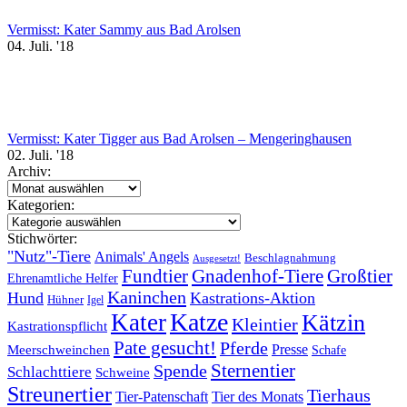
Vermisst: Kater Sammy aus Bad Arolsen
04. Juli. '18
Vermisst: Kater Tigger aus Bad Arolsen – Mengeringhausen
02. Juli. '18
Archiv:
Archiv:
Kategorien:
Kategorien:
Stichwörter:
"Nutz"-Tiere
Animals' Angels
Beschlagnahmung
Ausgesetzt!
Fundtier
Gnadenhof-Tiere
Großtier
Ehrenamtliche Helfer
Kaninchen
Hund
Kastrations-Aktion
Hühner
Igel
Katze
Kater
Kätzin
Kleintier
Kastrationspflicht
Pate gesucht!
Pferde
Presse
Meerschweinchen
Schafe
Sternentier
Spende
Schlachttiere
Schweine
Streunertier
Tierhaus
Tier-Patenschaft
Tier des Monats