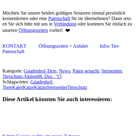
Möchten Sie unsere beiden goldigen Senioren ein­­mal per­­sön­lich
ken­­nen­­ler­­nen oder eine
Pa­­ten­­schaft
für sie über­­neh­m­en? Dann setz­­
en Sie sich bitte mit uns in
Ver­­bin­dung
oder kom­men Sie ein­fach zu
un­ser­en
Öff­nungs­zei­ten
vor­bei! ❤️
KONTAKT
Öffnungszeiten + Anfahrt
Infos Tier-
Patenschaft
Kategorie:
Gnadenhof-Tiere
,
News
,
Paten gesucht
,
Sternentier
,
Tierschutz-Aktion
08. Dez.. '15
Schlagwörter:
Gnadenhof-
Tiere
Kater
Katze
Kätzin
Sternentier
Tierschutz
Diese Artikel könnten Sie auch interessieren: