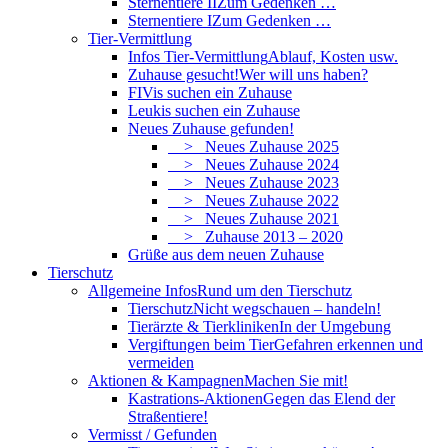
Sternentiere II
Zum Gedenken …
Sternentiere I
Zum Gedenken …
Tier-Vermittlung
Infos Tier-Vermittlung
Ablauf, Kosten usw.
Zuhause gesucht!
Wer will uns haben?
FIVis suchen ein Zuhause
Leukis suchen ein Zuhause
Neues Zuhause gefunden!
> Neues Zuhause 2025
> Neues Zuhause 2024
> Neues Zuhause 2023
> Neues Zuhause 2022
> Neues Zuhause 2021
> Zuhause 2013 – 2020
Grüße aus dem neuen Zuhause
Tierschutz
Allgemeine Infos
Rund um den Tierschutz
Tierschutz
Nicht wegschauen – handeln!
Tierärzte & Tierkliniken
In der Umgebung
Vergiftungen beim Tier
Gefahren erkennen und
vermeiden
Aktionen & Kampagnen
Machen Sie mit!
Kastrations-Aktionen
Gegen das Elend der
Straßentiere!
Vermisst / Gefunden