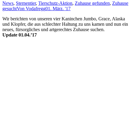
News
,
Sternentier
,
Tierschutz-Aktion
,
Zuhause gefunden
,
Zuhause
gesucht
Von
Vodafregg
01. März. '17
Wir berichten von un­ser­en vier Ka­nin­chen Jum­bo, Grace, Alas­ka
und Klopf­er, die aus schlech­ter Halt­ung zu uns kam­en und nun ein
neu­es, für­sorg­lich­es und art­ge­rech­tes Zu­hau­se such­en.
Update 01.04.’17