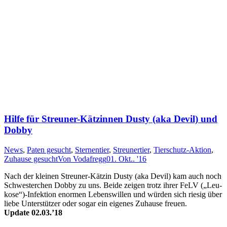
Hilfe für Streuner-Kätzinnen Dusty (aka Devil) und
Dobby
News
,
Paten gesucht
,
Sternentier
,
Streunertier
,
Tierschutz-Aktion
,
Zuhause gesucht
Von
Vodafregg
01. Okt.. '16
Nach der kleinen Streu­ner-Kätz­in Dus­ty (aka De­vil) kam auch noch
Schwes­ter­chen Dob­by zu uns. Beide ze­igen trotz ihr­er FeLV („Leu­
ko­se“)-In­fekt­ion enor­men Le­bens­will­en und wür­den sich rie­sig über
lie­be Un­ter­stütz­er oder so­gar ein ei­gen­es Zu­hau­se freu­en.
Update 02.03.’18