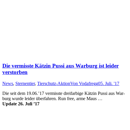
Die vermisste Kätzin Pussi aus Warburg ist leider
verstorben
News
,
Sternentier
,
Tierschutz-Aktion
Von
Vodafregg
05. Juli. '17
Die seit dem 19.06.’17 ver­miss­te drei­far­bi­ge Kätz­in Pussi aus War­
burg wur­de lei­der über­fahr­en. Run free, ar­me Maus …
Update 26. Juli ’17