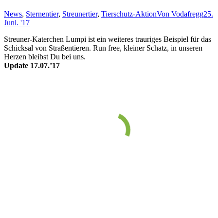
News
,
Sternentier
,
Streunertier
,
Tierschutz-Aktion
Von
Vodafregg
25.
Juni. '17
Streuner-Kater­chen Lum­pi ist ein wei­ter­es trau­rig­es Bei­spiel für das
Schick­sal von Stra­ßen­tier­en. Run free, klein­er Schatz, in un­ser­en
Herz­en bleibst Du bei uns.
Update 17.07.’17