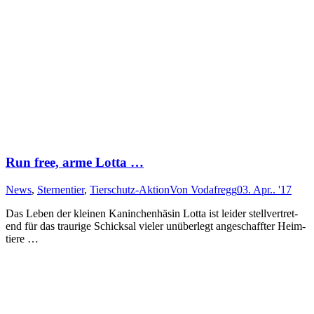
Run free, arme Lotta …
News
,
Sternentier
,
Tierschutz-Aktion
Von
Vodafregg
03. Apr.. '17
Das Leben der klein­en Ka­nin­chen­hä­sin Lotta ist lei­der stell­ver­tret­
end für das trau­ri­ge Schick­sal vie­ler un­über­legt an­ge­schaff­ter Heim­
tiere …