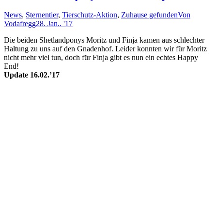
News
,
Sternentier
,
Tierschutz-Aktion
,
Zuhause gefunden
Von
Vodafregg
28. Jan.. '17
Die beiden Shet­land­pon­ys Mo­ritz und Fin­ja kam­en aus schlech­ter
Halt­ung zu uns auf den Gna­den­hof. Lei­der konn­ten wir für Mo­ritz
nicht mehr viel tun, doch für Fin­ja gibt es nun ein ech­tes Happy
End!
Update 16.02.’17