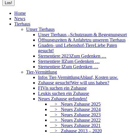
Home
News
Tierhaus
Unser Tierhaus
Unser Tierhaus –
Schutzraum & Begegnungsort
Öffnungszeiten & Anfahrt
zu unserem Tierhaus
Gnaden- und Lebenshof-Tiere
Liebe Paten
gesucht!
Sternentiere 2023
Zum Gedenken …
Sternentiere II
Zum Gedenken …
Sternentiere I
Zum Gedenken …
Tier-Vermittlung
Infos Tier-Vermittlung
Ablauf, Kosten usw.
Zuhause gesucht!
Wer will uns haben?
FIVis suchen ein Zuhause
Leukis suchen ein Zuhause
Neues Zuhause gefunden!
> Neues Zuhause 2025
> Neues Zuhause 2024
> Neues Zuhause 2023
> Neues Zuhause 2022
> Neues Zuhause 2021
> Zuhause 2013 – 2020