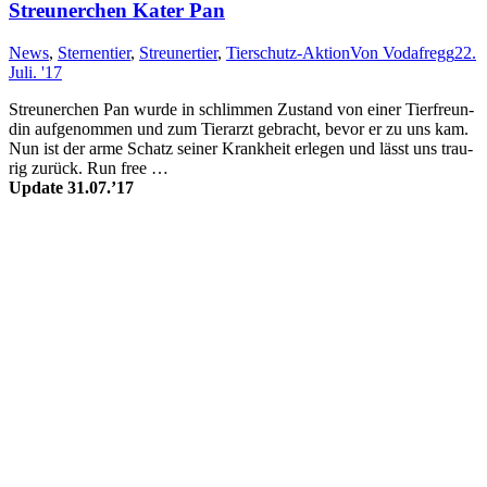
Streunerchen Kater Pan
News
,
Sternentier
,
Streunertier
,
Tierschutz-Aktion
Von
Vodafregg
22.
Juli. '17
Streunerchen Pan wur­de in schlim­men Zu­stand von ein­er Tier­freun­
din auf­ge­nom­men und zum Tier­arzt ge­bracht, be­vor er zu uns kam.
Nun ist der ar­me Schatz sein­er Krank­heit er­le­gen und lässt uns trau­
rig zurück. Run free …
Update 31.07.’17