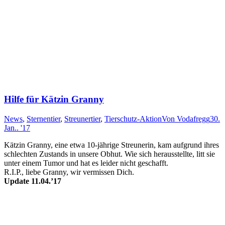
Hilfe für Kätzin Granny
News
,
Sternentier
,
Streunertier
,
Tierschutz-Aktion
Von
Vodafregg
30.
Jan.. '17
Kätz­in Granny, eine etwa 10-jährige Streunerin, kam auf­grund ihr­es
schlech­ten Zu­stands in un­se­re Ob­hut. Wie sich herausstellte, litt sie
unter einem Tumor und hat es leider nicht geschafft.
R.I.P., liebe Granny, wir vermissen Dich.
Update 11.04.’17