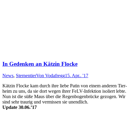
In Gedenken an Kätzin Flocke
News
,
Sternentier
Von
Vodafregg
15. Apr.. '17
Kätzin Flocke kam durch ihre lie­be Pa­tin von ein­em an­der­en Tier­
heim zu uns, da sie dort we­gen ihrer FeLV-In­fekt­ion iso­liert le­bte.
Nun ist die sü­ße Maus über die Re­gen­bo­gen­brücke ge­zo­gen. Wir
sind sehr trau­rig und ver­mis­sen sie un­end­lich.
Update 30.06.’17