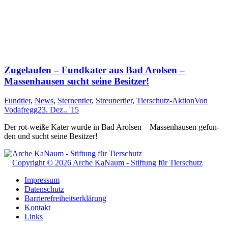
Zugelaufen – Fundkater aus Bad Arolsen –
Massenhausen sucht seine Besitzer!
Fundtier
,
News
,
Sternentier
,
Streunertier
,
Tierschutz-Aktion
Von
Vodafregg
23. Dez.. '15
Der rot-weiße Ka­ter wurde in Bad Arol­sen – Mas­sen­hau­sen ge­fun­
den und sucht sei­ne Be­sitz­er!
Copyright © 2026 Arche KaNaum - Stiftung für Tierschutz
Impressum
Datenschutz
Barrierefreiheitserklärung
Kontakt
Links