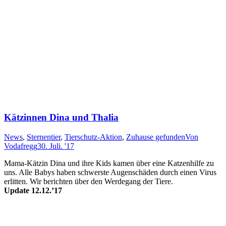
Kätzinnen Dina und Thalia
News
,
Sternentier
,
Tierschutz-Aktion
,
Zuhause gefunden
Von
Vodafregg
30. Juli. '17
Mama-Kätzin Dina und ihre Kids kam­en über eine Katz­en­hil­fe zu
uns. Alle Ba­bys ha­ben schwers­te Au­gen­schä­den durch ein­en Vir­us
er­litt­en. Wir be­rich­ten über den Werdegang der Tiere.
Update 12.12.’17