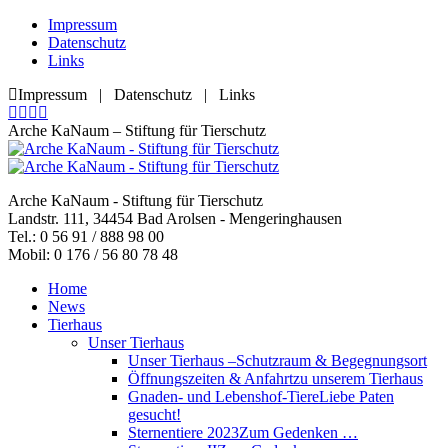
Zum
Impressum
Inhalt
Datenschutz
springen
Links
Impressum | Datenschutz | Links
Facebook
YouTube
RSS
E-
page
page
page
Mail
Arche KaNaum – Stiftung für Tierschutz
opens
opens
opens
page
in
in
in
opens
new
new
new
in
Arche KaNaum - Stiftung für Tierschutz
window
window
window
new
Landstr. 111, 34454 Bad Arolsen - Mengeringhausen
window
Tel.: 0 56 91 / 888 98 00
Mobil: 0 176 / 56 80 78 48
Home
News
Tierhaus
Unser Tierhaus
Unser Tierhaus –
Schutzraum & Begegnungsort
Öffnungszeiten & Anfahrt
zu unserem Tierhaus
Gnaden- und Lebenshof-Tiere
Liebe Paten
gesucht!
Sternentiere 2023
Zum Gedenken …