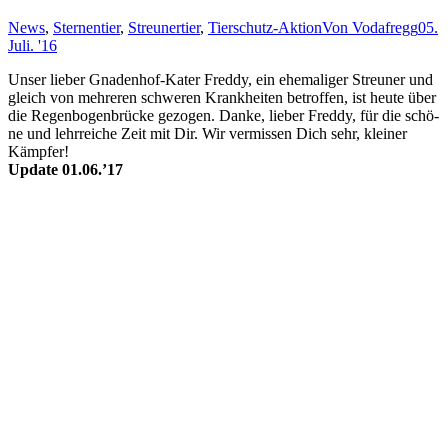
News
,
Sternentier
,
Streunertier
,
Tierschutz-Aktion
Von
Vodafregg
05.
Juli. '16
Unser lieber Gna­den­hof-Ka­ter Fred­dy, ein ehe­mal­iger Streu­ner und
gleich von mehr­er­en schwer­en Krank­heit­en be­troff­en, ist heu­te über
die Re­gen­bo­gen­brücke ge­zo­gen. Danke, lie­ber Freddy, für die schö­
ne und lehr­reiche Zeit mit Dir. Wir ver­miss­en Dich sehr, klein­er
Kämp­fer!
Update 01.06.’17