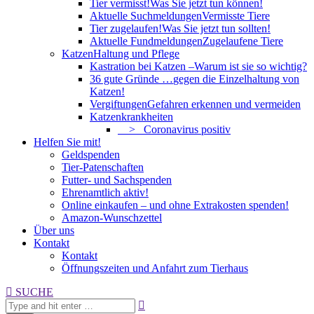
Tier vermisst!
Was Sie jetzt tun können!
Aktuelle Suchmeldungen
Vermisste Tiere
Tier zugelaufen!
Was Sie jetzt tun sollten!
Aktuelle Fundmeldungen
Zugelaufene Tiere
Katzen
Haltung und Pflege
Kastration bei Katzen –
Warum ist sie so wichtig?
36 gute Gründe …
gegen die Einzelhaltung von
Katzen!
Vergiftungen
Gefahren erkennen und vermeiden
Katzenkrankheiten
> Coronavirus positiv
Helfen Sie mit!
Geldspenden
Tier-Patenschaften
Futter- und Sachspenden
Ehrenamtlich aktiv!
Online einkaufen – und ohne Extrakosten spenden!
Amazon-Wunschzettel
Über uns
Kontakt
Kontakt
Öffnungszeiten und Anfahrt zum Tierhaus
Search:
SUCHE