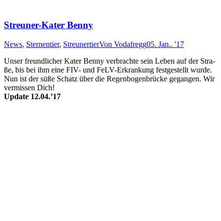
Streuner-Kater Benny
News
,
Sternentier
,
Streunertier
Von
Vodafregg
05. Jan.. '17
Unser freund­lich­er Ka­ter Benny ver­brach­te sein Le­ben auf der Stra­
ße, bis bei ihm eine FIV- und FeLV-Er­krank­ung fest­ge­stellt wur­de.
Nun ist der süße Schatz über die Regenbogenbrücke gegangen. Wir
vermissen Dich!
Update 12.04.’17