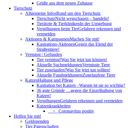
Grüße aus dem neuen Zuhause
Tierschutz
Allgemeine Infos
Rund um den Tierschutz
Tierschutz
Nicht wegschauen – handeln!
Tierärzte & Tierkliniken
In der Umgebung
Vergiftungen beim Tier
Gefahren erkennen und
vermeiden
Aktionen & Kampagnen
Machen Sie mit!
Kastrations-Aktionen
Gegen das Elend der
Straßentiere!
Vermisst / Gefunden
Tier vermisst!
Was Sie jetzt tun können!
Aktuelle Suchmeldungen
Vermisste Tiere
Tier zugelaufen!
Was Sie jetzt tun sollten!
Aktuelle Fundmeldungen
Zugelaufene Tiere
Katzen
Haltung und Pflege
Kastration bei Katzen –
Warum ist sie so wichtig?
36 gute Gründe …
gegen die Einzelhaltung von
Katzen!
Vergiftungen
Gefahren erkennen und vermeiden
Katzenkrankheiten
> Coronavirus positiv
Helfen Sie mit!
Geldspenden
Tier-Patenschaften