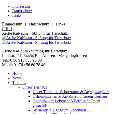
Zum
Impressum
Inhalt
Datenschutz
springen
Links
Impressum | Datenschutz | Links
Facebook
YouTube
RSS
E-
page
page
page
Mail
Arche KaNaum – Stiftung für Tierschutz
opens
opens
opens
page
in
in
in
opens
new
new
new
in
Arche KaNaum - Stiftung für Tierschutz
window
window
window
new
Landstr. 111, 34454 Bad Arolsen - Mengeringhausen
window
Tel.: 0 56 91 / 888 98 00
Mobil: 0 176 / 56 80 78 48
Home
News
Tierhaus
Unser Tierhaus
Unser Tierhaus –
Schutzraum & Begegnungsort
Öffnungszeiten & Anfahrt
zu unserem Tierhaus
Gnaden- und Lebenshof-Tiere
Liebe Paten
gesucht!
Sternentiere 2023
Zum Gedenken …