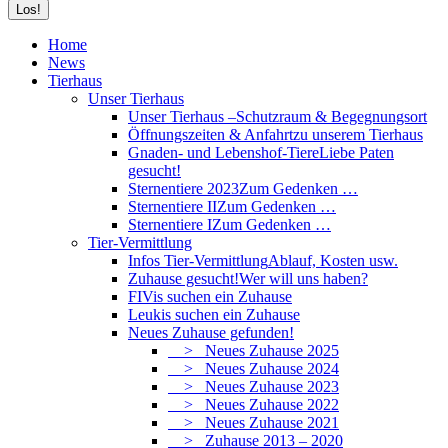
Home
News
Tierhaus
Unser Tierhaus
Unser Tierhaus –
Schutzraum & Begegnungsort
Öffnungszeiten & Anfahrt
zu unserem Tierhaus
Gnaden- und Lebenshof-Tiere
Liebe Paten
gesucht!
Sternentiere 2023
Zum Gedenken …
Sternentiere II
Zum Gedenken …
Sternentiere I
Zum Gedenken …
Tier-Vermittlung
Infos Tier-Vermittlung
Ablauf, Kosten usw.
Zuhause gesucht!
Wer will uns haben?
FIVis suchen ein Zuhause
Leukis suchen ein Zuhause
Neues Zuhause gefunden!
> Neues Zuhause 2025
> Neues Zuhause 2024
> Neues Zuhause 2023
> Neues Zuhause 2022
> Neues Zuhause 2021
> Zuhause 2013 – 2020