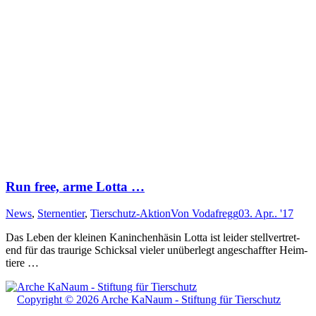
Run free, arme Lotta …
News
,
Sternentier
,
Tierschutz-Aktion
Von
Vodafregg
03. Apr.. '17
Das Leben der klein­en Ka­nin­chen­hä­sin Lotta ist lei­der stell­ver­tret­
end für das trau­ri­ge Schick­sal vie­ler un­über­legt an­ge­schaff­ter Heim­
tiere …
Copyright © 2026 Arche KaNaum - Stiftung für Tierschutz