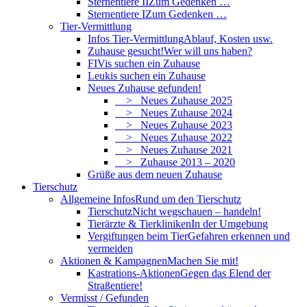
Sternentiere II
Zum Gedenken …
Sternentiere I
Zum Gedenken …
Tier-Vermittlung
Infos Tier-Vermittlung
Ablauf, Kosten usw.
Zuhause gesucht!
Wer will uns haben?
FIVis suchen ein Zuhause
Leukis suchen ein Zuhause
Neues Zuhause gefunden!
> Neues Zuhause 2025
> Neues Zuhause 2024
> Neues Zuhause 2023
> Neues Zuhause 2022
> Neues Zuhause 2021
> Zuhause 2013 – 2020
Grüße aus dem neuen Zuhause
Tierschutz
Allgemeine Infos
Rund um den Tierschutz
Tierschutz
Nicht wegschauen – handeln!
Tierärzte & Tierkliniken
In der Umgebung
Vergiftungen beim Tier
Gefahren erkennen und
vermeiden
Aktionen & Kampagnen
Machen Sie mit!
Kastrations-Aktionen
Gegen das Elend der
Straßentiere!
Vermisst / Gefunden