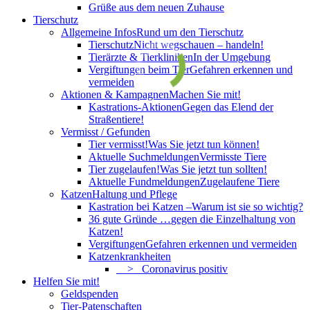
Grüße aus dem neuen Zuhause
Tierschutz
Allgemeine Infos
Rund um den Tierschutz
Tierschutz
Nicht wegschauen – handeln!
Tierärzte & Tierkliniken
In der Umgebung
Vergiftungen beim Tier
Gefahren erkennen und
vermeiden
Aktionen & Kampagnen
Machen Sie mit!
Kastrations-Aktionen
Gegen das Elend der
Straßentiere!
Vermisst / Gefunden
Tier vermisst!
Was Sie jetzt tun können!
Aktuelle Suchmeldungen
Vermisste Tiere
Tier zugelaufen!
Was Sie jetzt tun sollten!
Aktuelle Fundmeldungen
Zugelaufene Tiere
Katzen
Haltung und Pflege
Kastration bei Katzen –
Warum ist sie so wichtig?
36 gute Gründe …
gegen die Einzelhaltung von
Katzen!
Vergiftungen
Gefahren erkennen und vermeiden
Katzenkrankheiten
> Coronavirus positiv
Helfen Sie mit!
Geldspenden
Tier-Patenschaften