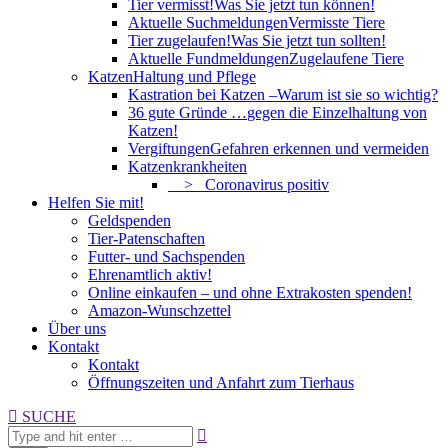
Tier vermisst!
Was Sie jetzt tun können!
Aktuelle Suchmeldungen
Vermisste Tiere
Tier zugelaufen!
Was Sie jetzt tun sollten!
Aktuelle Fundmeldungen
Zugelaufene Tiere
Katzen
Haltung und Pflege
Kastration bei Katzen –
Warum ist sie so wichtig?
36 gute Gründe …
gegen die Einzelhaltung von
Katzen!
Vergiftungen
Gefahren erkennen und vermeiden
Katzenkrankheiten
> Coronavirus positiv
Helfen Sie mit!
Geldspenden
Tier-Patenschaften
Futter- und Sachspenden
Ehrenamtlich aktiv!
Online einkaufen – und ohne Extrakosten spenden!
Amazon-Wunschzettel
Über uns
Kontakt
Kontakt
Öffnungszeiten und Anfahrt zum Tierhaus
Search:
SUCHE